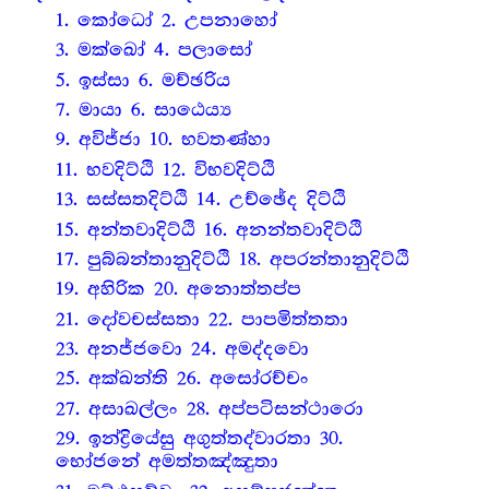
1. කෝධෝ 2. උපනාහෝ
3. මක්ඛෝ 4. පලාසෝ
5. ඉස්සා 6. මච්ඡරිය
7. මායා 6. සාඨෙය්‍ය
9. අවිජ්ජා 10. භවතණ්හා
11. භවදිට්ඨි 12. විභවදිට්ඨි
13. සස්සතදිට්ඨි 14. උච්ඡේද දිට්ඨි
15. අන්තවාදිට්ඨි 16. අනන්තවාදිට්ඨි
17. පුබ්බන්තානුදිට්ඨි 18. අපරන්තානුදිට්ඨි
19. අහිරික 20. අනොත්තප්ප
21. දෝවචස්සතා 22. පාපමිත්තතා
23. අනජ්ජවො 24. අමද්දවො
25. අක්ඛන්ති 26. අසෝරච්චං
27. අසාඛල්ලං 28. අප්පටිසන්ථාරො
29. ඉන්ද්‍රියේසු අගුත්තද්වාරතා 30.
භෝජනේ අමත්තඤ්ඤුතා