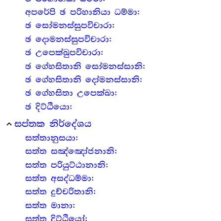
අපරේපි ඡ පරිහානියා ධම්මා:
ඡ සෝමනස්සුපවිචාරා:
ඡ දොමනස්සුපවිචාරා:
ඡ උපෙක්ඛුපවිචාරා:
ඡ ගේහසිතානි සෝමනස්සානි:
ඡ ගේහසිතානි දෝමනස්සානි:
ඡ ගේහසිතා උපෙක්ඛා:
ඡ දිට්ඨියො:
සප්තක නිර්දේශය
expand_less
සත්තානුසයා:
සත්ත සඤ්ඤෝජනානි:
සත්ත පරියුට්ඨානානි:
සත්ත අසද්ධම්මා:
සත්ත දුච්චරිතානි:
සත්ත මානා:
සත්ත දිට්ඨියෝ: