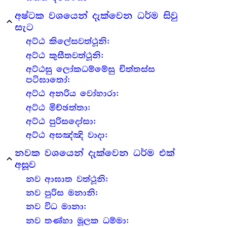
අෂ්ටක වශයෙන් දැක්වෙන ධර්ම සිවු
expand_less
සැට
අට්ඨ කිලේසවත්ථූනි:
අට්ඨ කුසීතවත්ථූනි:
අට්ඨසු ලෝකධම්මේසු චිත්තස්ස
පටිඝාතෝ:
අට්ඨ අනරිය වෝහාරා:
අට්ඨ මිච්ඡත්තා:
අට්ඨ පුරිසදෝසා:
අට්ඨ අසඤ්ඤි වාදා:
නවක වශයෙන් දැක්වෙන ධර්ම එක්
expand_less
අසූව
නව ආඝාත වත්ථූනි:
නව පුරිස මනානි:
නව විධ මානා:
නව තණ්හා මූලක ධම්මා: