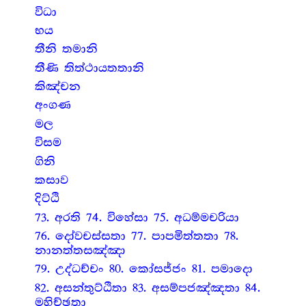
විධා
භය
තීනි තමානි
තීණි තිත්ථායතතානි
කිඤ්චන
අංගණ
මල
විසම
ගිනි
කසාව
දිට්ඨි
73. අරති 74. විහේසා 75. අධම්මචරියා
76. දෝවචස්සතා 77. පාපමිත්තතා 78.
නානත්තසඤ්ඤා
79. උද්ධච්චං 80. කෝසජ්ජං 81. පමාදො
82. අසන්තුට්ඨිතා 83. අසම්පජඤ්ඤතා 84.
මහිච්ඡතා