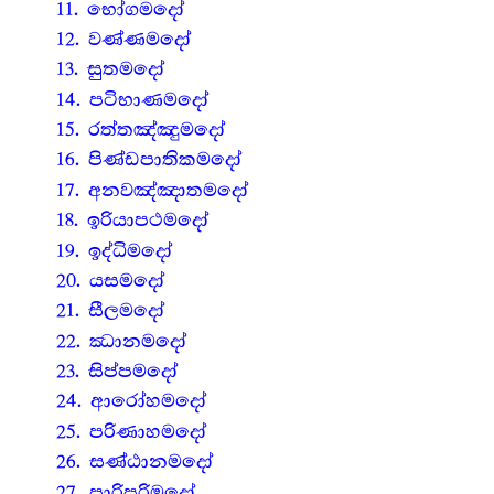
11. භෝගමදෝ
12. වණ්ණමදෝ
13. සුතමදෝ
14. පටිභාණමදෝ
15. රත්තඤ්ඤුමදෝ
16. පිණ්ඩපාතිකමදෝ
17. අනවඤ්ඤාතමදෝ
18. ඉරියාපථමදෝ
19. ඉද්ධිමදෝ
20. යසමදෝ
21. සීලමදෝ
22. ඣානමදෝ
23. සිප්පමදෝ
24. ආරෝහමදෝ
25. පරිණාහමදෝ
26. සණ්ඨානමදෝ
27. පාරිපූරිමදෝ