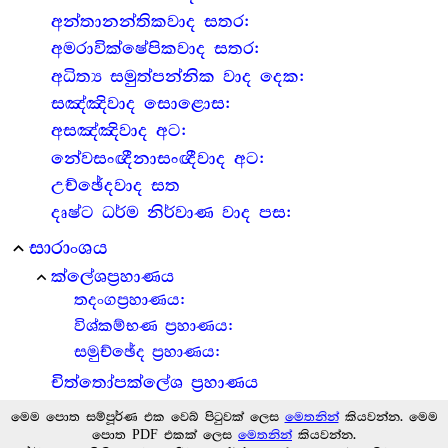
අන්තානන්තිකවාද සතර:
අමරාවික්ෂේපිකවාද සතර:
අධිත්‍ය සමුත්පන්නික වාද දෙක:
සඤ්ඤිවාද සොළොස:
අසඤ්ඤිවාද අට:
නේවසංඥීනාසංඥීවාද අට:
උච්ඡේදවාද සත
දෘෂ්ට ධර්ම නිර්වාණ වාද පස:
සාරාංශය
expand_less
ක්ලේශප්‍ර‍හාණය
expand_less
තදංගප්‍ර‍හාණය:
විශ්කම්භණ ප්‍ර‍හාණය:
සමුච්ඡේද ප්‍ර‍හාණය:
චිත්තෝපක්ලේශ ප්‍ර‍හාණය
මෙම පොත සම්පූර්ණ එක වෙබ් පිටුවක් ලෙස
මෙතනින්
කියවන්න. මෙම
පොත PDF එකක් ලෙස
මෙතනින්
කියවන්න.