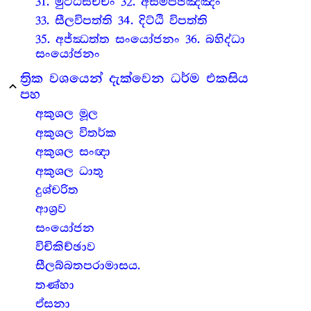
31. මුට්ඨසච්චං 32. අසම්පජඤ්ඤං
33. සීලවිපත්ති 34. දිට්ඨි විපත්ති
35. අජ්ඣත්ත සංයෝජනං 36. බහිද්ධා
සංයෝජනං
ත්‍රික වශයෙන් දැක්වෙන ධර්ම එකසිය
expand_less
පහ
අකුශල මූල
අකුශල විතර්ක
අකුශල සංඥා
අකුශල ධාතු
දුශ්චරිත
ආශ්‍ර‍ව
සංයෝජන
විචිකිච්ඡාව
සීලබ්බතපරාමාසය.
තණ්හා
ඒසනා