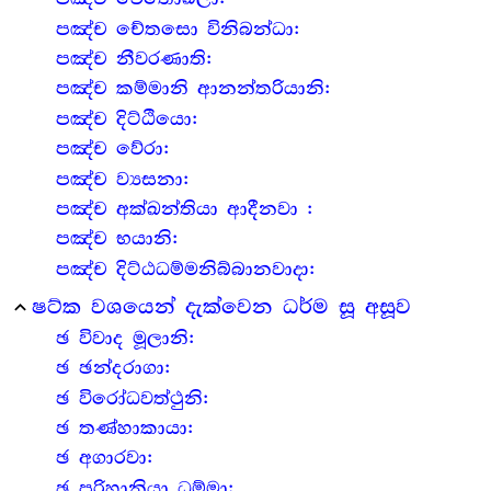
පඤ්ච චේතසො විනිබන්ධා:
පඤ්ච නීවරණාති:
පඤ්ච කම්මානි ආනන්තරියානි:
පඤ්ච දිට්ඨියො:
පඤ්ච වේරා:
පඤ්ච ව්‍යසනා:
පඤ්ච අක්ඛන්තියා ආදීනවා :
පඤ්ච භයානි:
පඤ්ච දිට්ඨධම්මනිබ්බානවාදා:
ෂට්ක වශයෙන් දැක්වෙන ධර්ම සූ අසූව
expand_less
ඡ විවාද මූලානි:
ඡ ඡන්දරාගා:
ඡ විරෝධවත්ථුනි:
ඡ තණ්හාකායා:
ඡ අගාරවා:
ඡ පරිහානියා ධම්මා: