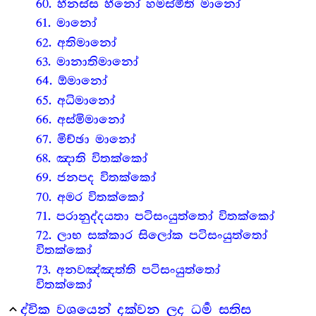
60. හීනස්ස හීනෝ හමස්මීති මානෝ
61. මානෝ
62. අතිමානෝ
63. මානාතිමානෝ
64. ඕමානෝ
65. අධිමානෝ
66. අස්මිමානෝ
67. මිච්ඡා මානෝ
68. ඤාති විතක්කෝ
69. ජනපද විතක්කෝ
70. අමර විතක්කෝ
71. පරානුද්දයතා පටිසංයුත්තෝ විතක්කෝ
72. ලාභ සක්කාර සිලෝක පටිසංයුත්තෝ
විතක්කෝ
73. අනවඤ්ඤත්ති පටිසංයුත්තෝ
විතක්කෝ
ද්වික වශයෙන් දක්වන ලද ධර්‍ම සතිස
expand_less