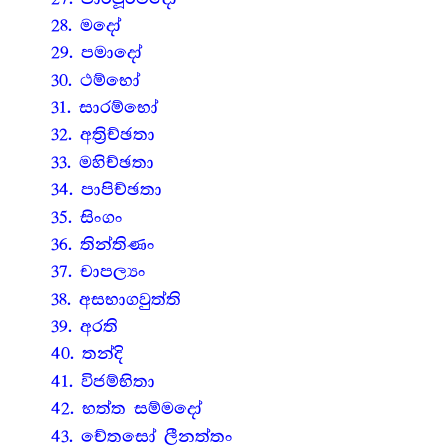
28. මදෝ
29. පමාදෝ
30. ථම්භෝ
31. සාරම්භෝ
32. අත්‍රිච්ඡතා
33. මහිච්ඡතා
34. පාපිච්ඡතා
35. සිංගං
36. තින්තිණං
37. චාපල්‍යං
38. අසභාගවුත්ති
39. අරති
40. තන්දි
41. විජම්භිතා
42. භත්ත සම්මදෝ
43. චේතසෝ ලීනත්තං