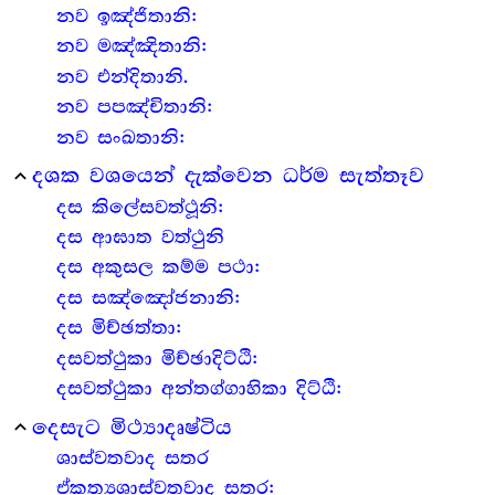
නව ඉඤ්ජිතානි:
නව මඤ්ඤිතානි:
නව එන්දිතානි.
නව පපඤ්චිතානි:
නව සංඛතානි:
දශක වශයෙන් දැක්වෙන ධර්ම සැත්තෑව
expand_less
දස කිලේසවත්ථූනි:
දස ආඝාත වත්ථුනි
දස අකුසල කම්ම පථා:
දස සඤ්ඤෝජනානි:
දස මිච්ඡත්තා:
දසවත්ථුකා මිච්ඡාදිට්ඨි:
දසවත්ථුකා අන්තග්ගාහිකා දිට්ඨි:
දෙසැට මිථ්‍යාදෘෂ්ටිය
expand_less
ශාස්වතවාද සතර
ඒකත්‍යශාස්වතවාද සතර: