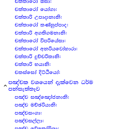
චත්තාරෝ ඕඝා:
චත්තාරෝ යෝගා:
චත්තාරි උපාදානානි:
චත්තාරෝ තණ්හුප්පාද:
චත්තාරි අගතිගමනානි:
චත්තාරෝ විපරියේසා:
චත්තාරෝ අනරියවෝහාරා:
චත්තාරි දුච්චරිතානි:
චත්තාරි භයානි:
චතස්සෝ දිට්ඨියෝ:
පඤ්චක වශයෙන් දැක්වෙන ධර්ම
expand_less
පන්සැත්තෑව
පඤ්ච සඤ්ඤෝජනානි:
පඤ්ච මච්ඡරියානි:
පඤ්චසංගා:
පඤ්චසල්ලා:
පඤ්ච වේතෝඛිලා: