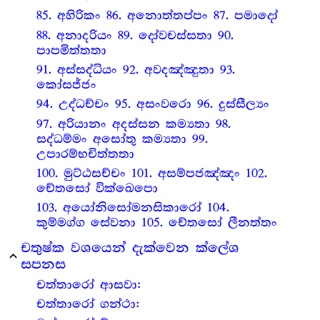
85. අහිරිකං 86. අනොත්තප්පං 87. පමාදෝ
88. අනාදරියං 89. දෝවචස්සතා 90.
පාපමිත්තතා
91. අස්සද්ධියං 92. අවදඤ්ඤුතා 93.
කෝසජ්ජං
94. උද්ධච්චං 95. අසංවරො 96. දුස්සීල්‍යං
97. අරියානං අදස්සන කම්‍යතා 98.
සද්ධම්මං අසෝතු කම්‍යතා 99.
උපාරම්භචිත්තතා
100. මුට්ඨසච්චං 101. අසම්පජඤ්ඤං 102.
චේතසෝ වික්ඛෙපො
103. අයෝනිසෝමනසිකාරෝ 104.
කුම්මග්ග සේවනා 105. චේතසෝ ලීනත්තං
චතුෂ්ක වශයෙන් දැක්වෙන ක්ලේශ
expand_less
සපනස
චත්තාරෝ ආසවා:
චත්තාරෝ ගන්ථා: