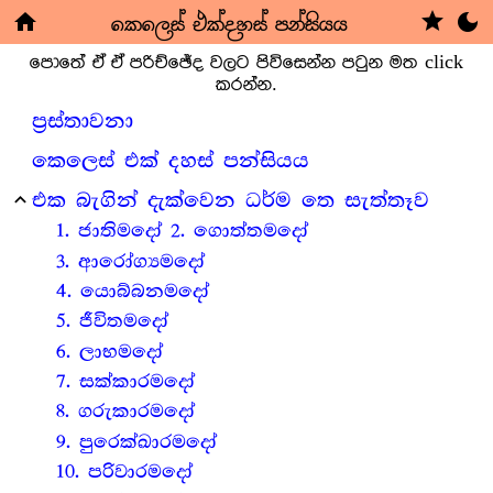
star
කෙලෙස් එක්දහස් පන්සියය
home
dark_mode
පොතේ ඒ ඒ පරිච්ඡේද වලට පිවිසෙන්න පටුන මත click
කරන්න.
ප්‍ර‍ස්තාවනා
කෙලෙස් එක් දහස් පන්සියය
එක බැගින් දැක්වෙන ධර්ම තෙ සැත්තෑව
expand_less
1. ජාතිමදෝ 2. ගොත්තමදෝ
3. ආරෝග්‍යමදෝ
4. යොබ්බනමදෝ
5. ජීවිතමදෝ
6. ලාභමදෝ
7. සක්කාරමදෝ
8. ගරුකාරමදෝ
9. පුරෙක්ඛාරමදෝ
10. පරිවාරමදෝ