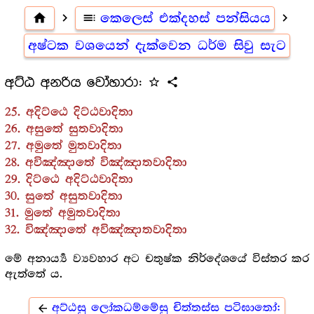
home
navigate_next
toc
කෙලෙස් එක්දහස් පන්සියය
navigate_next
අෂ්ටක වශයෙන් දැක්වෙන ධර්ම සිවු සැට
අට්ඨ අනරිය වෝහාරා:
star_outline
share
25. අදිට්ඨෙ දිට්ඨවාදිතා
26. අසුතේ සුතවාදිතා
27. අමුතේ මුතවාදිතා
28. අවිඤ්ඤාතේ විඤ්ඤාතවාදිතා
29. දිට්ඨෙ අදිට්ඨවාදිතා
30. සුතේ අසුතවාදිතා
31. මුතේ අමුතවාදිතා
32. විඤ්ඤාතේ අවිඤ්ඤාතවාදිතා
මේ අනාර්‍ය්‍ය ව්‍යවහාර අට චතුෂ්ක නිර්දේශයේ විස්තර කර
ඇත්තේ ය.
අට්ඨසු ලෝකධම්මේසු චිත්තස්ස පටිඝාතෝ:
arrow_back