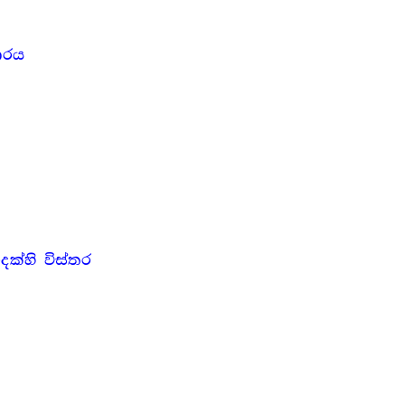
ාරය
ක්හි විස්තර