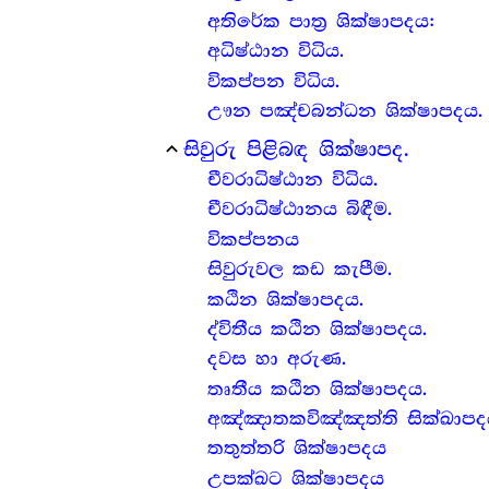
අතිරේක පාත්‍ර‍ ශික්ෂාපදය:
අධිෂ්ඨාන විධිය.
විකප්පන විධිය.
ඌන පඤ්චබන්ධන ශික්ෂාපදය.
සිවුරු පිළිබඳ ශික්ෂාපද.
expand_less
චීවරාධිෂ්ඨාන විධිය.
චීවරාධිෂ්ඨානය බිඳීම.
විකප්පනය
සිවුරුවල කඩ කැපීම.
කඨින ශික්ෂාපදය.
ද්විතීය කඨින ශික්ෂාපදය.
දවස හා අරුණ.
තෘතීය කඨින ශික්ෂාපදය.
අඤ්ඤාතකවිඤ්ඤත්ති සික්ඛාපද
තතුත්තරි ශික්ෂාපදය
උපක්ඛට ශික්ෂාපදය