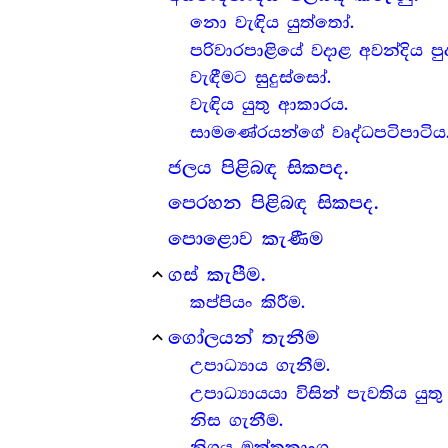
නො වැඳිය යුත්තෝ.
පරිවාරපාළියේ වදාළ අවන්දිය ප
වැඳීමට සුදුස්සෝ.
වැඳිය යුතු ආකාරය.
සාමණේරයන්ගේ වෘද්ධපටිපාටිය
ජලය පිළිබඳ සිකපද.
පෙරහන පිළිබඳ සිකපද.
පොළොව කැණීම
ගස් කැපීම.
expand_less
කප්පියං කිරීම.
ගෝලයන් තැනීම
expand_less
උපාධ්‍යාය ගැනීම.
උපාධ්‍යායයා විසින් පැවතිය යු
නිස ගැනීම.