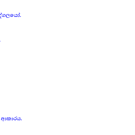
ුද්ගලයෝ.
.
තු ආකාරය.