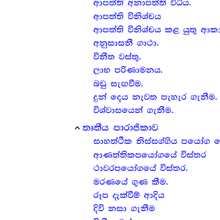
ආපත්ති අනාපත්ති විධිය.
ආපත්ති විනිශ්චය
ආපත්ති විනිශ්චය කළ යුතු ආක
අනුසාසනී ගාථා.
විනීත වස්තු.
ලාභ පරිණාමනය.
බඩු සැඟවීම.
දුන් දෙය නැවත පැහැර ගැනීම.
විශ්වාසයෙන් ගැනීම.
තෘතීය පාරාජිකාව
expand_less
සාහත්ථික නිස්සග්ගිය පයෝග දෙ
ආණත්තිකපයෝගයේ විස්තර
ථාවරපයෝගයේ විස්තර.
මරණයේ ගුණ කීම.
රූප දැක්වීම් ආදිය
දිවි නසා ගැනීම