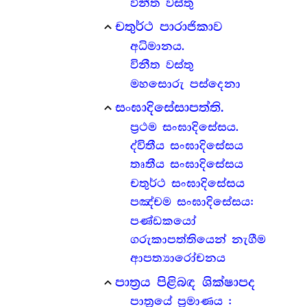
විනීත වස්තු
චතුර්ථ පාරාජිකාව
expand_less
අධිමානය.
විනීත වස්තු
මහසොරු පස්දෙනා
සංඝාදිසේසාපත්ති.
expand_less
ප්‍ර‍ථම සංඝාදිසේසය.
ද්විතීය සංඝාදිසේසය
තෘතීය සංඝාදිසේසය
චතුර්ථ සංඝාදිසේසය
පඤ්චම සංඝාදිසේසය:
පණ්ඩකයෝ
ගරුකාපත්තියෙන් නැගීම
ආපත්‍යාරෝචනය
පාත්‍ර‍ය පිළිබඳ ශික්ෂාපද
expand_less
පාත්‍රයේ ප්‍ර‍මාණය :