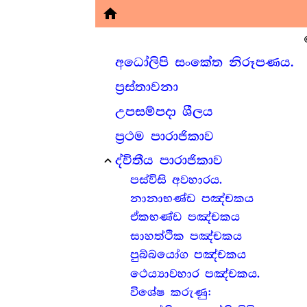
home
අධෝලිපි සංකේත නිරූපණය.
ප්‍ර‍ස්තාවනා
උපසම්පදා ශීලය
ප්‍ර‍ථම පාරාජිකාව
ද්විතීය පාරාජිකාව
expand_less
පස්විසි අවහාරය.
නානාභණ්ඩ පඤ්චකය
ඒකභණ්ඩ පඤ්චකය
සාහත්ථික පඤ්චකය
පුබ්බයෝග පඤ්චකය
ථෙය්‍යාවහාර පඤ්චකය.
විශේෂ කරුණු: