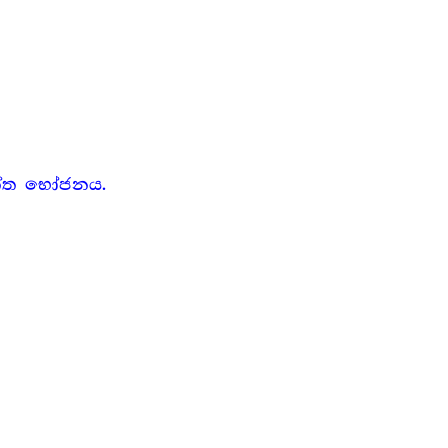
ත්ත භෝජනය.