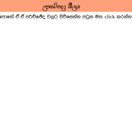
උපසම්පදා ශීලය
පොතේ ඒ ඒ පරිච්ඡේද වලට පිවිසෙන්න පටුන මත click කරන්න