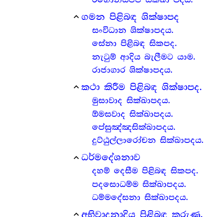
ගමන පිළිබඳ ශික්ෂාපද
expand_less
සංවිධාන ශික්ෂාපදය.
සේනා පිළිබඳ සිකපද.
නැටුම් ආදිය බැලීමට යාම.
රාජාගාර ශික්ෂාපදය.
කථා කිරීම පිළිබඳ ශික්ෂාපද.
expand_less
මුසාවාද සික්ඛාපදය.
ඕමසවාද සික්ඛාපදය.
පේසුඤ්ඤසික්ඛාපදය.
දුට්ඨුල්ලාරෝචන සික්ඛාපදය.
ධර්මදේශනාව
expand_less
දහම් දෙසීම පිළිබඳ සිකපද.
පදසොධම්ම සික්ඛාපදය.
ධම්මදේසනා සික්ඛාපදය.
අභිවාදනාදිය පිළිබඳ කරුණු.
expand_less