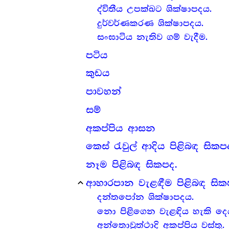
ද්විතීය උපක්ඛට ශික්ෂාපදය.
දුර්වර්ණකරණ ශික්ෂාපදය.
සංඝාටිය නැතිව ගම් වැදීම.
පටිය
කුඩය
පාවහන්
සම්
අකප්පිය ආසන
කෙස් රැවුල් ආදිය පිළිබඳ සිකප
නෑම පිළිබඳ සිකපද.
ආහාරපාන වැළඳීම පිළිබඳ සික
expand_less
දන්තපෝන ශික්ෂාපදය.
නො පිළිගෙන වැළඳිය හැකි දෙ
අන්තොවුත්ථාදි අකප්පිය වස්තු.