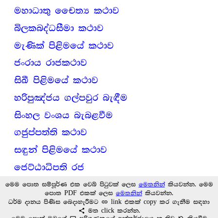
මහාධාතු චෛත්‍ය කථාව
බිලකබද්ධසීමා කථාව
මැණික් පිළිමයේ කථාව
ජංරාය රාජකථාව
සිඛී පිළිමයේ කථාව
හරිපුඤ්ජය ගල්පවුර බැඳීම
සිංහල වංශය බැබළවීම
ගජුප්පත්ති කථාව
සඳුන් පිළිමයේ කථාව
ජෙට්ඨාධිපති රජ
මෙම පොත සම්පූර්ණ එක වෙබ් පිටුවක් ලෙස
මෙතනින්
කියවන්න. මෙම
පොත PDF එකක් ලෙස
මෙතනින්
කියවන්න.
link
ධර්ම දානය පිණිස බෙදාහැරීමට
link එකක් copy කර ගැනීම සඳහා
share
මත click කරන්න.