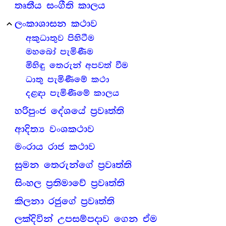
තෘතීය සංගීති කාලය
ලංකාශාසන කථාව
expand_less
අකුධාතුව පිහිටීම
මහබෝ පැමිණීම
මිහිඳු තෙරුන් අපවත් වීම
ධාතු පැමිණීමේ කථා
දළඳා පැමිණීමේ කාලය
හරිපුංජ දේශයේ ප්‍රවෘත්ති
ආදිත්‍ය වංශකථාව
මංරාය රාජ කථාව
සුමන තෙරුන්ගේ ප්‍රවෘත්ති
සිංහල ප්‍රතිමාවේ ප්‍රවෘත්ති
කිලනා රජුගේ ප්‍රවෘත්ති
ලක්දිවින් උපසම්පදාව ගෙන ඒම