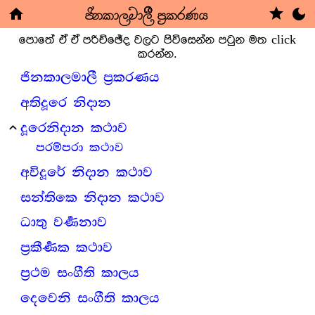
star
ජිනකාලමාලී ප්‍රකරණය
home
dark_mode
පොතේ ඒ ඒ පරිච්ඡේද වලට පිවිසෙන්න පටුන මත click
කරන්න.
ජිනකාලමාලී ප්‍රකරණය
අතිදූරෙ නිදාන
දූරෙනිදාන කථාව
expand_less
පරම්පරා කථාව
අවිදූරේ නිදාන කථාව
සන්තිකෙ නිදාන කථාව
ධාතු වර්‍ණනාව
ප්‍රකීර්‍ණක කථාව
ප්‍රථම සංගීති කාලය
දෙවෙනි සංගීති කාලය