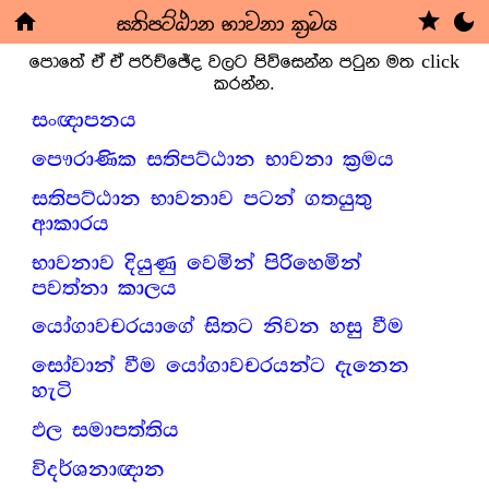
star
සතිපට්ඨාන භාවනා ක්‍ර‍මය
home
dark_mode
පොතේ ඒ ඒ පරිච්ඡේද වලට පිවිසෙන්න පටුන මත click
කරන්න.
සංඥාපනය
පෞරාණික සතිපට්ඨාන භාවනා ක්‍ර‍මය
සතිපට්ඨාන භාවනාව පටන් ගතයුතු
ආකාරය
භාවනාව දියුණු වෙමින් පිරිහෙමින්
පවත්නා කාලය
යෝගාවචරයාගේ සිතට නිවන හසු වීම
සෝවාන් වීම යෝගාවචරයන්ට දැනෙන
හැටි
ඵල සමාපත්තිය
විදර්ශනාඥාන