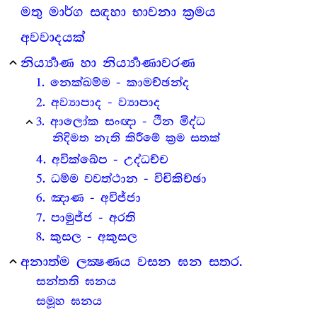
මතු මාර්ග සඳහා භාවනා ක්‍ර‍මය
අවවාදයක්
නිර්‍ය්‍යාණ හා නිර්‍ය්‍යාණාවරණ
expand_less
1. නෙක්ඛම්ම - කාමච්ඡන්ද
2. අව්‍යාපාද - ව්‍යාපාද
3. ආලෝක සංඥා - ථීන මිද්ධ
expand_less
නිදිමත නැති කිරීමේ ක්‍ර‍ම සතක්
4. අවික්ඛේප - උද්ධච්ච
5. ධම්ම වවත්ථාන - විචිකිච්ඡා
6. ඤාණ - අවිජ්ජා
7. පාමුජ්ජ - අරති
8. කුසල - අකුසල
අනාත්ම ලක්‍ෂණය වසන ඝන සතර.
expand_less
සන්තති ඝනය
සමූහ ඝනය