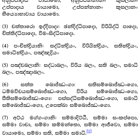
අනුප්පාදාය වායාමො, අනුප්පන්නානං කුසලානං
උප්පාදාය වායාමො, උප්පන්නානං කුසලානං
භීය්‍යොභාවාය වායාමො.
(3) චත්තාරො ඉද්දිපාදා: ඡන්දිද්ධිපාදො, විරියිද්ධි පාදො,
චිත්තිද්ධිපාදො, වීමංසිද්ධිපාදො.
(4) පංචින්ද්‍රියානි: සද්ධින්ද්‍රියං, විරියින්ද්‍රියං, සතින්ද්‍රියං,
සමාධින්ද්‍රියං, පඤ්ඤද්‍රියං
(5) පඤ්චබලානි: සද්ධාබලං, විරිය බලං, සති බලං, සමාධි
බලං, පඤ්ඤාබලං.
(6) සත්ත බොජ්ඣංගා: සතිසම්බොජ්ඣංගො,
ධම්මවිචයසම්බොජ්ඣංගො, විරිය සම්බොජ්ඣංගො,
පීතිසම්බොජ්ඣංගො: පස්සද්ධිසම්බොජ්ඣංගො, සමාධි
සම්බොජ්ඣංගො, උපෙක්ඛා සම්බොජ්ඣංගො.
(7) අට්ඨ මග්ගංගානි: සම්මාදිට්ඨි, සම්මා සංකප්පො,
සම්මා වාචා, සම්මා කම්මන්තො, සම්මා ආජීවො, සම්මා
[1]
වායාමො, සම්මා සති, සම්මා සමාධි.