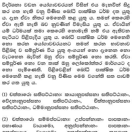
විදර්ශනා වඩන යෝගාවචරයන් විසින් එය මැනවින් සිදු
කර ගත හැකි වනු පිණිස බෝධි පාක්ෂික ධර්ම දත යුතු
ය. දැන ඒවා නිතර මෙනෙහි කළ යුතු ය. තමන් කෙරෙහි
ඒවා ඇති නැති බව නුවණින් විමැසිය යුතු ය. ඒවායින්
යම් ධර්මයක් තමා කෙරෙහි නොමැති නම් එය ඇතිවන
සැටියට පිළිපැදිය යුතු ය. බෝධි පාක්ෂික ධර්ම මෙනෙහි
නො කරන යෝගාවචරයනට තමන් කරන භාවනාව
පිළිබඳ ව සම්පූර්ණ විය යුතු අංගයන් නො දැනෙන නො
වැටහෙන බැවින් ඔහු ඒවා සම්පුර්ණ නො කරති. ඒවා
සම්පූර්ණ නො වන තාක් ඔහු ලෝකෝත්තර මාර්ගයට ද
නො පැමිණෙති. පිළිවෙළින් බෝධි පාක්ෂික ධර්ම
මෙනෙහි කළ හැකි වනු පිණිස මෙම වගන්ති සත පාඩම්
කර ගත යුතු ය.
(1) චත්තාරො සතිපට්ඨානා: කායානුපස්සනා සතිපට්ඨානං,
වේදනානුපස්සනා සතිපට්ඨානං, චිත්තානුපස්සනා
සතිපට්ඨානං, ධම්මානුපස්සනා සතිපට්ඨානං.
(2) චත්තාරො සම්මප්පධානා: උප්පන්නානං පාපකානං
පහාණාය වායාමො, අනුප්පන්නානං පාපකානං