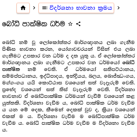
home
navigate_next
toc
විදර්ශනා භාවනා ක්‍රමය
navigate_next
බෝධි පාක්ෂික ධර්ම
star_outline
share
බෝධි නම් වූ ලෝකෝත්තර මාර්ගඥානය ලබා ගැනීම
පිණිස භාවනා කරන, යෝගාවචරයන් විසින් එය ලබා
ගැනීමට උපකාර වන ධර්ම ද දත යුතු ය. ඒ ලෝකෝත්තර
මාර්ගඥානය ලබා ගැනීමට උපකාර වන ධර්මයෝ
බෝධි
නම් වෙති. ඒ ධර්මයෝ සතිපට්ඨානය,
පාක්ෂික
සම්මප්පධානය, ඉද්ධිපාදය, ඉන්ද්‍රියය, බලය, බොජ්ඣංගය,
මග්ගංගය යයි කොට්ඨාස වශයෙන් සත් වැදෑරුම් වෙති.
ප්‍රභේද වශයෙන් සත් තිස් වැදෑරුම් වෙති. විදර්ශනා
භාවනාව ඒ බෝධිපාක්ෂික ධර්මයන් වැඩීම් වශයෙන් කළ
යුත්තකි. විදර්ශනා වැඩීම ය, බෝධි පාක්ෂික ධර්ම වැඩීම
ය යන මේ දෙක, කීමෙන් දෙකක් වුව ද, ක්‍රියා වශයෙන්
එකක් ම ය. විදර්ශනා වැඩීම ම බෝධිපාක්ෂික ධර්ම
වැඩීම ය. බෝධි පාක්ෂික ධර්ම වැඩීම ම විදර්ශනා වැඩීම
ය.