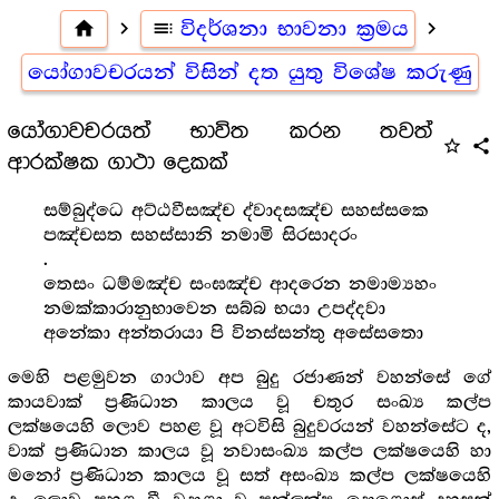
home
navigate_next
toc
විදර්ශනා භාවනා ක්‍රමය
navigate_next
යෝගාවචරයන් විසින් දත යුතු විශේෂ කරුණු
යෝගාවචරයත් භාවිත කරන තවත්
star_outline
share
ආරක්ෂක ගාථා දෙකක්
සම්බුද්ධෙ අට්ඨවීසඤ්ච ද්වාදසඤ්ච සහස්සකෙ
පඤ්චසත සහස්සානි නමාමි සිරසාදරං
.
තෙසං ධම්මඤ්ච සංඝඤ්ච ආදරෙන නමාම්‍යහං
නමක්කාරානුභාවෙන සබ්බ භයා උපද්දවා
අනේකා අන්තරායා පි විනස්සන්තු අසේසතො
මෙහි පළමුවන ගාථාව අප බුදු රජාණන් වහන්සේ ගේ
කායවාක් ප්‍රණිධාන කාලය වූ චතුර සංඛ්‍ය කල්ප
ලක්ෂයෙහි ලොව පහළ වූ අටවිසි බුදුවරයන් වහන්සේට ද,
වාක් ප්‍රණිධාන කාලය වූ නවාසංඛ්‍ය කල්ප ලක්ෂයෙහි හා
මනෝ ප්‍රණිධාන කාලය වූ සත් අසංඛ්‍ය කල්ප ලක්ෂයෙහි