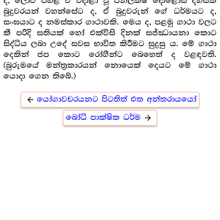
ද, ලොව පහළ වී වදාළා වූ පන්ලක්ෂ දොළොස් දහසක්
බුදුවරයන් වහන්සේට ද, ඒ බුදුවරුන් ගේ ධර්මයට ද,
සංඝයාට ද නමස්කාර ගාථාවකි. මෙය ද, පළමු ගාථා වලට
කී පරිදි සතියක් හෝ එක්විසි දිනක් සජ්ඣායනා කොට
සිද්ධිය ලබා උදේ සවස භාවිත කිරීමට සුදුසු ය. මේ ගාථා
දෙකින් ජප කොට රෝගීන්ට බෙහෙත් ද වළඳවති.
(බුරුමයේ මන්ත්‍රකාරයන් නොයෙක් දෙයට මේ ගාථා
යොදා ගෙන තිබේ.)
යෝගාවචරයනට පිටතිත් එත අන්තරායයෝ
arrow_back
බෝධි පාක්ෂික ධර්ම
arrow_forward