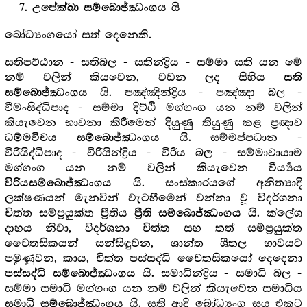
උපේක්ඛා සම්බොජ්ඣංගය යි
බෝධ්‍යංගයෝ සත් දෙනෙකි.
සතිපට්ඨාන - සතිබල - සතින්ද්‍රිය - සම්මා සති යන මේ
නම් වලින් කියවෙන, වඩන ලද සිහිය
සති
යි. පඤ්ඤින්ද්‍රිය - පඤ්ඤා බල -
සම්බොජ්ඣංගය
වීමංසිද්ධිපාද - සම්මා දිට්ඨි මග්ගංග යන නම් වලින්
කියැවෙන භාවනා කිරීමෙන් දියුණු තියුණු කළ ප්‍රඥාව
යි. සම්මප්පධාන -
ධම්මවිචය සම්බොජ්ඣංගය
විරියිද්ධිපාද - විරියින්ද්‍රිය - විරිය බල - සම්මාවායාම
මග්ගංග යන නම් වලින් කියැවෙන වීර්‍ය්‍යය
යි. සංස්කාරයගේ අනිත්‍යාදි
විරියසම්බොජ්ඣංගය
ලක්ෂණයන් මැනවින් වැටහීමෙන් වන්නා වූ විදර්ශනා
චිත්ත සම්ප්‍රයුක්ත ප්‍රීතිය
යි. ක්ලේශ
ප්‍රීති සම්බොජ්ඣංගය
දාහය නිවා, විදර්ශනා චිත්ත සහ තත් සම්ප්‍රයුක්ත
චෛතසිකයන් සන්සිඳුවන, ශාන්ත ශීතල භාවයට
පමුණුවන, කාය, චිත්ත පස්සද්ධි චෛතසිකයෝ දෙදෙනා
යි. සමාධින්ද්‍රිය - සමාධි බල -
පස්සද්ධි සම්බොජ්ඣංගය
සම්මා සමාධි මග්ගංග යන නම් වලින් කියැවෙන සමාධිය
යි. සති ආදි බෝධ්‍යංග සය එකට
සමාධි සම්බොජ්ඣංගය