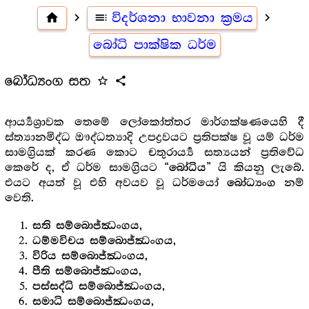
home
navigate_next
toc
විදර්ශනා භාවනා ක්‍රමය
navigate_next
බෝධි පාක්ෂික ධර්ම
බෝධ්‍යංග සත
star_outline
share
ආර්‍ය්‍යශ්‍රාවක තෙමේ ලෝකෝත්තර මාර්ගක්ෂණයෙහි දී
ස්ත්‍යානමිද්ධ ඖද්ධත්‍යාදි උපද්‍රවයට ප්‍රතිපක්ෂ වූ යම් ධර්ම
සාමග්‍රියක් කරණ කොට චතුරාර්‍ය්‍ය සත්‍යයන් ප්‍රතිවේධ
කෙරේ ද, ඒ ධර්ම සාමග්‍රියට “
” යි කියනු ලැබේ.
බෝධිය
එයට අයත් වූ එහි අවයව වූ ධර්මයෝ
නම්
බෝධ්‍යංග
වෙති.
සති සම්බොජ්ඣංගය,
ධම්මවිචය සම්බොජ්ඣංගය,
විරිය සම්බොජ්ඣංගය,
පීති සම්බොජ්ඣංගය,
පස්සද්ධි සම්බොජ්ඣංගය,
සමාධි සම්බොජ්ඣංගය,