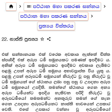
home
navigate_next
toc
පට්ඨාන මහා පකරණ සන්නය
navigate_next
පට්ඨාන මහා පකරණ සන්නය
navigate_next
ප්‍රත්‍යය විස්තරය
22. නාස්ති ප්‍රත්‍යය
star_outline
share
එක් සන්තානයක එක් වරෙක අවකාශ ඇත්තේ චිත්ත
ස්පර්‍ශාදී එක් අරූප ධර්‍ම සමූහයකට පමණක් ඉපදීමට ය.
අනික් අරූප ධර්‍ම සමූහයකට ඉපදීමට අවකාශ ලැබීමට
පළමු උපන් අරූප ධර්‍ම සමූහය අභාවප්‍රාප්ත විය යුතු ය.
පළමු උපන් අරූපධර්‍ම සමූහයන් නිරුද්ධ වූ පසු නිරුද්ධ වූ
ධර්‍ම සමූහයන් ගේ ස්ථානය ලබා පසු පසු ව උපදනා අරූප
ධර්‍ම සමූහයෝ උපදිති. තමන්ගේ ස්ථානය ගෙන අන්‍ය
අරූප ධර්‍මයන්ට ඉපදිය හැකිවන පරිදි නිරුද්ධ වූ
අරූපධර්‍මයෝ තමතමන්ට අනතුරුව තමන් ගේ තැන
ගෙන උපදනා අරූපධර්‍මයනට නාස්ති භාවයෙන් උපකාර
වෙති. එසේ උපකාර වන්නා වූ අරූපධර්‍මයෝ