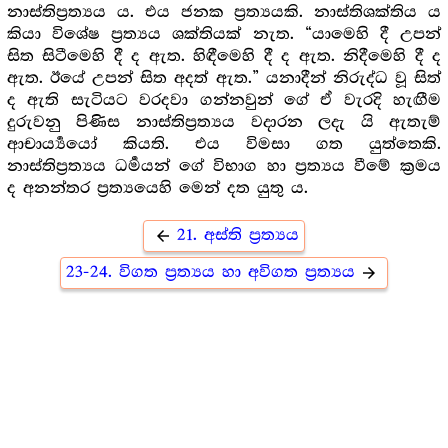
නාස්තිප්‍රත්‍යය ය. එය ජනක ප්‍රත්‍යයකි. නාස්තිශක්තිය ය
කියා විශේෂ ප්‍රත්‍යය ශක්තියක් නැත. “යාමෙහි දී උපන්
සිත සිටීමෙහි දී ද ඇත. හිඳීමෙහි දී ද ඇත. නිදීමෙහි දී ද
ඇත. ඊයේ උපන් සිත අදත් ඇත.” යනාදීන් නිරුද්ධ වූ සිත්
ද ඇති සැටියට වරදවා ගන්නවුන් ගේ ඒ වැරදි හැඟීම
දුරුවනු පිණිස නාස්තිප්‍රත්‍යය වදාරන ලදැ යි ඇතැම්
ආචාර්‍ය්‍යයෝ කියති. එය විමසා ගත යුත්තෙකි.
නාස්තිප්‍රත්‍යය ධර්‍මයන් ගේ විභාග හා ප්‍රත්‍යය වීමේ ක්‍රමය
ද අනන්තර ප්‍රත්‍යයෙහි මෙන් දත යුතු ය.
21. අස්ති ප්‍රත්‍යය
arrow_back
23-24. විගත ප්‍රත්‍යය හා අවිගත ප්‍රත්‍යය
arrow_forward