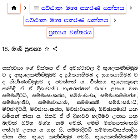
home
navigate_next
toc
පට්ඨාන මහා පකරණ සන්නය
navigate_next
පට්ඨාන මහා පකරණ සන්නය
navigate_next
ප්‍රත්‍යය විස්තරය
18. මාර්‍ග ප්‍රත්‍යය
star_outline
share
සත්ත්‍වයා ගේ චිත්තය ඒ ඒ අවස්ථාවල දී කුශලකර්‍මාභිමුඛ
ව ද අකුශලකර්‍මාභිමුඛව ද දුර්‍ගත්‍යාභිමුඛ ද සුගත්‍යාභිමුඛ ව
ද නිර්‍වාණාභිමුඛව ද පවත්නේ ය. චිත්තය කුශලාකුශල
කර්‍මාදි ඒ ඒ දිශාවන්ට හැරෙන්නේ එයට උපාය වන
සම්මාදිට්ඨි, සම්මාසංකප්ප, සම්මාවාචා, සම්මාකම්මන්ත,
සම්මාආජීව, සම්මාවායාම, සම්මාසති, සම්මාසමාධි,
මිච්ඡාදිට්ඨි, මිච්ඡාසංකප්ප, මිච්ඡාවායාම, මිච්ඡාසමාධි යන
ධර්‍මයන් නිසා ය. සිතට ඒ ඒ දිශාවට හැරීමට උපාය යන
බැවින් ඔව්හු මග්ග නම් වෙති. මෙහි මග්ගයන්නෙහි
තේරුම උපාය ය යනු යි. සම්මාදිට්ඨි සම්මාසඞ්කප්පාදිය
නිසා සිත කුශල කර්‍මාභිමුඛ වෙයි. කුශලකර්‍මාභිමුඛවීම්