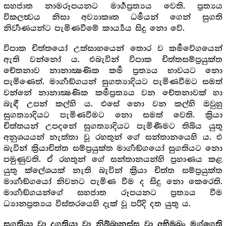
සහජාත නාමරූපයනට මාර්‍ගප්‍රත්‍යය වෙති. ප්‍රත්‍යය
විකලත්‍වය නිසා අව්‍යාකෘත ධර්‍මයන් ගෙන් සුගති
නිර්‍වාණයන්ට පැමිණවීමේ කාර්‍ය්‍යය සිදු නො වේ.
විපාක චිත්තයෝ උත්සාහයෙන් තොර ව කර්‍මවේගයෙන්
ඇති වන්නෝ ය. එබැවින් විපාක චිත්තසම්ප්‍රයුක්ත
චේතනාව නානාක්‍ෂණික කර්‍ම ප්‍රත්‍යය භාවයට නො
පැමිණෙත්. මාර්‍ගාඞ්ගයන් සුගත්‍යාදියට පැමිණවීමට සමත්
වන්නේ නානාක්‍ෂණික කර්‍මප්‍රත්‍යය වන චේතනාවක් හා
බැඳී උපන් කල්හි ය. එසේ නො වන කල්හි ඔවුහු
සුගත්‍යාදියට පැමිණවීමට නො සමත් වෙති. ක්‍රියා
චිත්තයන් උපදනේ සුගත්‍යාදියට පැමිණීමට තිබිය යුතු
අනුශයයන් නැත්තා වූ රහතුන් ගේ සන්තානයෙහි ය. එ
බැවින් ක්‍රියාචිත්ත සම්ප්‍රයුක්ත මාර්‍ගාඞ්ගයෝ සුගතියට නො
පමුණුවති. ඒ රහතුන් ගේ සන්තානයන්හි ප්‍රහාණය කළ
යුතු ක්ලේශයක් නැති බැවින් ක්‍රියා චිත්ත සම්ප්‍රයුක්ත
මාර්‍ගාඞ්ගයෝ නිවනට පැමිණ වීම ද සිදු නො කෙරෙති.
මාර්‍ගාඞ්ගයන්ගේ සහජාත රූපයනට ප්‍රත්‍යය වීම
ධ්‍යානප්‍රත්‍යය විස්තරයෙහි දැක් වූ පරිදි දත යුතු ය.
සුගතියා වා දුගතියා වා නිබ්බානස්ස වා අභිමුඛං මග්ගෙති