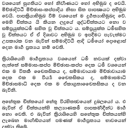
වශයෙන් සුගතියට හෝ නිර්‍වාණයට හෝ අභිමුඛ ද වෙයි.
මිච්ඡාදිට්ඨි මිච්ඡාසංකප්පාදිය නිසා සිත පාපක්‍ෂයට අභිමුඛ
වෙයි. පාපක්‍රියාභිමුඛ වීම් වශයෙන් ම දුර්‍ගත්‍යාභිමුඛද වේ.
මෙහි චිත්තය යි කියන ලදුයේ ශුද්ධචිත්තයට නො ව
සම්ප්‍රයුක්තධර්‍ම සහිත වූ චිත්තයට ය. සම්ප්‍රයුක්ත ධර්‍මසහිත
වූ චිත්තයට ඒ ඒ දිශාවට අභිමුඛ ව ඉපදීමට පැවැත්මට
උපකාරක වන බැවින් සම්මාදිට්ඨි ආදි ධර්‍මයෝ දොළොස්
දෙන මාර්‍ග ප්‍රත්‍යය නම් වෙති.
ත්‍රිරාශියෙහි මාර්‍ගප්‍රත්‍යය වශයෙන් ධර්‍ම නවයක් දක්වා
ඇත්තේ සම්මාසංකප්ප මිච්ඡාසංකප්ප දෙක ධර්‍ම වශයෙන්
එක ම විතර්‍ක චෛතසිකය ද, සම්මාවායාම මිච්ඡාවායාම
දෙක එක ම වීර්‍ය්‍ය චෛතසිකය ද, සම්මාසමාධි
මිච්ඡාසමාධි දෙක එක ම ඒකාග්‍රතාචෛතසිකය ද වන
බැවිනි.
අහේතුක චිත්තයෝ හේතු විරහිතත්‍වයෙන් දුබලයෝ ය. එ
බැවින් ඒ චිත්තයන්හි කල්‍යාණකර්‍ම පාපකර්‍මාදීන්ට මාර්‍ග
නො වෙති. එ බැවින් ත්‍රිරාශියෙහි සහේතුක චිත්තයන්හි
ලැබෙන මාර්‍ගාඞ්ගයන් පමණක් මාර්‍ගප්‍රත්‍යය භාවයෙන්
දක්වා තිබේ.