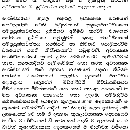
යන සතර ය. එබැවින් පසු ව දැක්වුණු පට්ඨාන
අටුවාපාඨය ම ශුද්ධපාඨය සැටියට සැලකිය යුතු ය.
මාර්‍ගාඞ්ගයෝ කුශල අකුශල අව්‍යාකෘත වශයෙන්
තෙවැදෑරුම් වෙති. ඔවුන්ගෙන් අකුශලමාර්‍ගාඞ්ගයෝ
සම්ප්‍රයුක්තචිත්තය දුර්‍ගතියට අභිමුඛ කරවීම් වශයෙන්
සත්ත්‍වයා දුර්‍ගතියට පමුණුවති. කුශල මාර්‍ගාඞ්ගයෝ
සම්ප්‍රයුක්තචිත්තය සුගතියට හා නිවනට යොමුකරවීම්
වශයෙන් සුගති නිර්‍වාණයන්ට පමුණුවති. අව්‍යාකෘත
මාර්‍ගාඞ්ගයන්ගේ සුගති දුර්‍ගති නිර්‍වාණයන්ට පැමිණවීමක්
නැත. සුගත්‍යාදියට පැමිණවීමක් නො කරන අව්‍යාකෘත
මාර්‍ගාඞ්ගයන් මාර්‍ග ප්‍රත්‍යය භාවයෙන් වදාරා තිබීමේ
කාරණය විශේෂයෙන් සැලකිය යුත්තකි. මාර්‍ගාඞ්ග
දොළොස අතුරෙන් මිච්ඡාදිට්ඨි මිච්ඡාසඞ්කප්ප
මිච්ඡාවායාම මිච්ඡාසමාධි යන සතර අකුශල පක්‍ෂයෙහි ම
මිස අව්‍යාකෘත පක්‍ෂයෙහි නො ලැබේ. සම්මාදිට්ඨි
සම්මාසඞ්කප්පාදි අටදෙන කුශලාව්‍යාකෘත දෙපක්‍ෂයෙහි ම
ලැබෙත්. සම්මාදිට්ඨි ආදීන් ගේ නිවැරදි ලෙස දැකීමාදි යම්
ලක්‍ෂණයක් වේ නම් ඒ ලක්‍ෂණ කුශලාව්‍යාකෘත දෙපක්‍ෂයට
ම ගිය මාර්‍ගාඞ්ගයන් හි වෙනසක් නැති ව ඇත්තේ ය. එ
බැවින් කුශලාව්‍යාකෘත දෙපක්‍ෂයෙහි ම මාර්‍ගාඞ්ග ධර්‍මයෝ