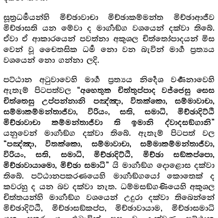
සූත්‍රධර්‍මයන්හි මිච්ඡාවාචා මිච්ඡාකම්මන්ත මිච්ඡාආජීව
මිච්ඡාසති යන මේවා ද මාර්‍ගාඞ්ග වශයෙන් දක්වා තිබේ.
ඒවා ඒ ආකාරයෙන් පවත්නා අකුශල චිත්තෝපාදයන් මිස
වෙන් වූ චෛතසික ධර්‍ම නො වන බැවින් මාර්‍ග ප්‍රත්‍යය
වශයෙන් නො ගන්නා ලදි.
පට්ඨාන අටුවාවෙහි මාර්‍ග ප්‍රත්‍යය නිර්‍දෙශ වර්‍ණනාවෙහි
ඇතැම් පිටපත්වල
“අහෙතුක චිත්තුප්පාද වජ්ජෙසු සෙස
චිත්තෙසු උප්පන්නානි පඤ්ඤා, විතක්කො, සම්මාවාචා,
සම්මාකම්මන්තාජීවා, විරියං, සති, සමාධි, මිච්ඡාදිට්ඨි
මිච්ඡාවාචා කම්මන්තාජීවා ති ඉමානි ද්වාදසඞ්ගානි”
යනුවෙන් මාර්‍ගාඞ්ග දක්වා තිබේ. ඇතැම් පිටපත් වල
“පඤ්ඤා, විතක්කො, සම්මාවාචා, සම්මාකම්මන්තාජීවා,
විරියං, සති, සමාධි, මිච්ඡාදිට්ඨි, මිච්ඡා සඞ්කප්පො,
යි මාර්‍ගාඞ්ග දොළොස දක්වා
මිච්ඡාවායාමො, මිච්ඡා සමාධි”
තිබේ. පට්ඨානපකරණයෙහි මාර්‍ගාඞ්ගයෝ කොතෙක් ද
කවරහු ද යන බව දක්වා නැත. ධම්මසඞ්ගණියෙහි අකුශල
චිත්තයන්හි මාර්‍ගාඞ්ග වශයෙන් උදුරා දක්වා තිබෙන්නේ
මිච්ඡාදිට්ඨි, මිච්ඡාසඞ්කප්ප, මිච්ඡාවායාම, මිච්ඡාසමාධි