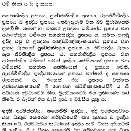
ධර්‍ම නිසා ය යි ද කියති.
සහජාතින්‍ද්‍රිය ප්‍රත්‍යය, පුරේජාතින්‍ද්‍රිය ප්‍රත්‍යය, රූපජීවිතින්‍ද්‍රිය
ප්‍රත්‍යය යි ඉන්‍ද්‍රිය ප්‍රත්‍යය තෙවැදෑරුම් වන බව ත්‍රිරාශියෙහි
දැක්විණි. තමන් හා එකවර උපදනා ධර්‍මයන්ට ප්‍රත්‍යය වන
අරූපේන්‍ද්‍රිය ධර්‍මයෝ
ය. තමන් පළමු
සහජාතින්‍ද්‍රිය ප්‍රත්‍යය
ඉපිද පසු ව උපදනා පඤ්චවිඤ්ඤාණයන්ට ප්‍රත්‍යය වන
ප්‍රසාද රූපයෝ
ය. ජීවිතින්‍ද්‍රිය රූපය
පුරේජාතින්‍ද්‍රිය ප්‍රත්‍යය
ය. සහජාතින්‍ද්‍රිය ප්‍රත්‍යය වන
රූප ජීවිතින්‍ද්‍රිය ප්‍රත්‍යය
අරූපේන්‍ද්‍රිය ධර්‍මයෝ තමන් ඉන්‍ද්‍රිය ශක්තියෙන් ප්‍රත්‍යය වන
ධර්‍මයන්ට සහජාත ශක්තියෙන් ද ප්‍රත්‍යය වෙති.
රූපජීවිතින්‍ද්‍රිය ඉන්‍ද්‍රියත්‍වයෙන් ප්‍රත්‍යය වන්නේ ද සහජාත
රූපයනට ය. එහෙත් එය ප්‍රත්‍යය වන්නේ
උත්පාදක්‍ෂණයෙහි දී නොවන ස්ථිතික්‍ෂණයෙහිදී ය යි
පට්ඨාන අටුවාවෙහි කීහ. මූලටීකාවෙහි එය ප්‍රතික්‍ෂේප කර
තිබේ. එ බැවින් එය වැඩි දුරට ද විමසිය යුතු ය.
, ඉදි පරමිස්සරියෙ
ඉදති පරමිස්සරියං කරොතීති ඉන්‍ද්‍රියං
යන ධාතුව කෙරෙන් කර්ත්‍රර්‍ථයෙහි ණ්‍ය ප්‍රත්‍යය ව ඉන්‍ද්‍රිය
කියා වේ. ඊස්වරත්‍වය කරන්නේ ඉන්‍ද්‍රිය නමි. ඊසති අභිභවතී
ති ඉන්‍ද්‍රියං යි ද විග්‍රහ කෙරෙති. ඊස අභිභවනෙ යන ධාතු