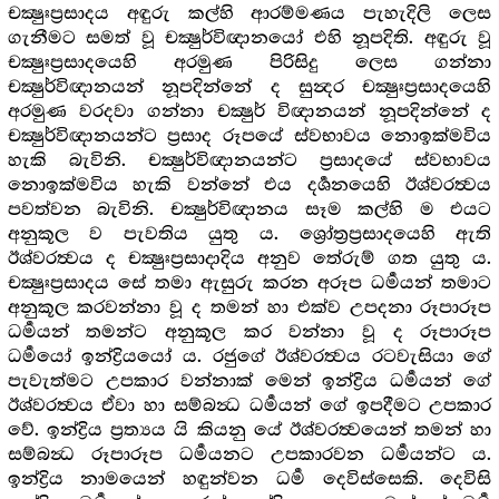
චක්‍ෂුඃප්‍රසාදය අඳුරු කල්හි ආරම්මණය පැහැදිලි ලෙස
ගැනීමට සමත් වූ චක්‍ෂුර්විඥානයෝ එහි නූපදිති. අඳුරු වූ
චක්‍ෂුඃප්‍රසාදයෙහි අරමුණ පිරිසිදු ලෙස ගන්නා
චක්‍ෂුර්විඥානයන් නූපදින්නේ ද සුන්‍දර චක්‍ෂුඃප්‍රසාදයෙහි
අරමුණ වරදවා ගන්නා චක්‍ෂුර් විඥානයන් නූපදින්නේ ද
චක්‍ෂුර්විඥානයන්ට ප්‍රසාද රූපයේ ස්වභාවය නොඉක්මවිය
හැකි බැවිනි. චක්‍ෂුර්විඥානයන්ට ප්‍රසාදයේ ස්වභාවය
නොඉක්මවිය හැකි වන්නේ එය දර්‍ශනයෙහි ඊශ්වරත්‍වය
පවත්වන බැවිනි. චක්‍ෂුර්විඥානය සෑම කල්හි ම එයට
අනුකූල ව පැවතිය යුතු ය. ශ්‍රෝත්‍රප්‍රසාදයෙහි ඇති
ඊශ්වරත්‍වය ද චක්‍ෂුඃප්‍රසාදාදිය අනුව තේරුම් ගත යුතු ය.
චක්‍ෂුඃප්‍රසාදය සේ තමා ඇසුරු කරන අරූප ධර්‍මයන් තමාට
අනුකූල කරවන්නා වූ ද තමන් හා එක්ව උපදනා රූපාරූප
ධර්‍මයන් තමන්ට අනුකූල කර වන්නා වූ ද රූපාරූප
ධර්‍මයෝ ඉන්ද්‍රියයෝ ය. රජුගේ ඊශ්වරත්‍වය රටවැසියා ගේ
පැවැත්මට උපකාර වන්නාක් මෙන් ඉන්ද්‍රිය ධර්‍මයන් ගේ
ඊශ්වරත්‍වය ඒවා හා සම්බන්‍ධ ධර්‍මයන් ගේ ඉපදීමට උපකාර
වේ. ඉන්ද්‍රිය ප්‍රත්‍යය යි කියනු යේ ඊශ්වරත්‍වයෙන් තමන් හා
සම්බන්‍ධ රූපාරූප ධර්‍මයනට උපකාරවන ධර්‍මයන්ට ය.
ඉන්ද්‍රිය නාමයෙන් හඳුන්වන ධර්‍ම දෙවිස්සෙකි. දෙවිසි