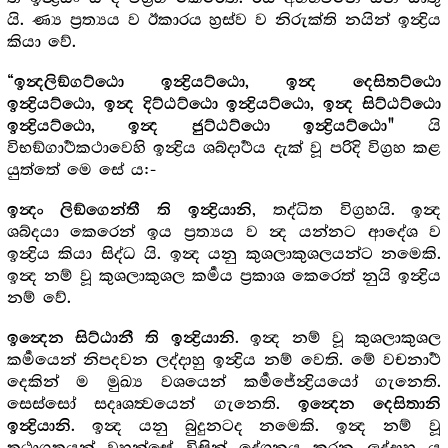
යි. ණ්‍ය ප්‍රත්‍යය ව ඊකාරය හ්‍රස්ව ව නිරුක්ති නයින් ඉන්‍ද්‍රිය
කියා වේ.
“ඉන්‍දලිඞ්ගට්ඨො ඉන්‍ද්‍රියට්ඨො, ඉන්‍ද දෙසිතට්ඨො
ඉන්‍ද්‍රියට්ඨො, ඉන්‍ද දිට්ඨට්ඨො ඉන්‍ද්‍රියට්ඨො, ඉන්‍ද සිට්ඨට්ඨො
යි
ඉන්‍ද්‍රියට්ඨො, ඉන්‍ද ජුට්ඨට්ඨො ඉන්‍ද්‍රියට්ඨො"
විභඞ්ගාර්‍ථකථාවෙහි ඉන්‍ද්‍රිය ශබ්දාර්‍ථය දැක් වූ පරිදි විග්‍රහ කළ
යුත්තේ මෙ සේ ය:-
, තද්ධිත විග්‍රහයි. ඉන්‍ද
ඉන්‍දං ලිඞ්ගෙන්තී ති ඉන්‍ද්‍රියානි
ශබ්දයා කෙරෙන් ඉය ප්‍රත්‍යය ව න්‍ද යන්නට ආදේශ ව
ඉන්‍ද්‍රිය කියා සිද්ධ යි. ඉන්‍ද යනු කුශලාකුශලයන්ට නමෙකි.
ඉන්‍ද නම් වූ කුශලාකුශල කර්‍මය ප්‍රකාශ කෙරෙත් නුයි ඉන්‍ද්‍රිය
නම් වේ.
. ඉන්‍ද නම් වූ කුශලාකුශල
ඉන්‍දෙන සිට්ඨානී ති ඉන්‍ද්‍රියානි
කර්‍මයෙන් නිපදවන ලද්දාහු ඉන්‍ද්‍රිය නම් වෙති. මේ වචනාර්‍ථ
දෙකින් ම මුඛ්‍ය වශයෙන් කර්‍මජේන්‍ද්‍රියයෝ ගැනෙති.
සෙස්සෝ සදෘශත්‍වයෙන් ගැනෙති.
ඉන්‍දෙන දෙසිතානි
. ඉන්‍ද යනු බුදුනටද නමෙකි. ඉන්‍ද නම් වූ
ඉන්‍ද්‍රියානි