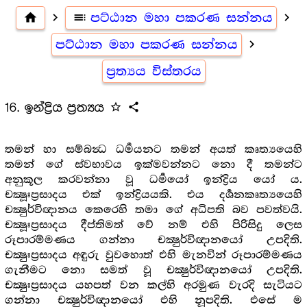
home
navigate_next
toc
පට්ඨාන මහා පකරණ සන්නය
navigate_next
පට්ඨාන මහා පකරණ සන්නය
navigate_next
ප්‍රත්‍යය විස්තරය
16. ඉන්ද්‍රිය ප්‍රත්‍යය
star_outline
share
තමන් හා සම්බන්‍ධ ධර්‍මයනට තමන් අයත් කෘත්‍යයෙහි
තමන් ගේ ස්වභාවය ඉක්මවන්නට නො දී තමන්ට
අනුකූල කරවන්නා වූ ධර්‍මයෝ ඉන්ද්‍රිය යෝ ය.
චක්‍ෂූඃප්‍රසාදය එක් ඉන්ද්‍රියයකි. එය දර්‍ශනකෘත්‍යයෙහි
චක්‍ෂුර්විඥානය කෙරෙහි තමා ගේ අධිපති බව පවත්වයි.
චක්‍ෂූඃප්‍රසාදය දීප්තිමත් වේ නම් එහි පිරිසිදු ලෙස
රූපාරම්මණය ගන්නා චක්‍ෂුර්විඥානයෝ උපදිති.
චක්‍ෂුඃප්‍රසාදය අඳුරු වුවහොත් එහි මැනවින් රූපාරම්මණය
ගැනීමට නො සමත් වූ චක්‍ෂුර්විඥානයෝ උපදිති.
චක්‍ෂුඃප්‍රසාදය යහපත් වන කල්හි අරමුණ වැරදි සැටියට
ගන්නා චක්‍ෂුර්විඥානයෝ එහි නූපදිති. එසේ ම