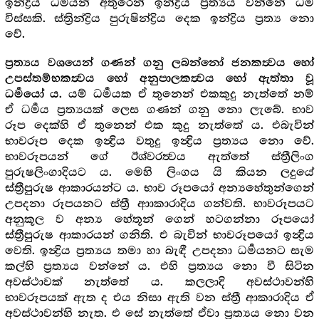
ඉන්ද්‍රිය ධර්‍මයන් අතුරෙන් ඉන්ද්‍රිය ප්‍රත්‍යය වන්නේ ධර්‍ම
විස්සකි. ස්ත්‍රින්ද්‍රිය පුරුෂින්ද්‍රිය දෙක ඉන්ද්‍රිය ප්‍රත්‍ය නො
වේ.
ප්‍රත්‍යය වශයෙන් ගණන් ගනු ලබන්නෝ ජනකත්‍වය හෝ
උපස්තම්භකත්‍වය හෝ අනුපාලකත්‍වය හෝ ඇත්තා වූ
යම් ධර්‍මයක ඒ තුනෙන් එකකුදු නැත්තේ නම්
ධර්‍මයෝ ය.
ඒ ධර්‍මය ප්‍රත්‍යයක් ලෙස ගණන් ගනු නො ලැබේ. භාව
රූප දෙක්හි ඒ තුනෙන් එක කුදු නැත්තේ ය. එබැවින්
භාවරූප දෙක ඉන්‍ද්‍රිය වතුදු ඉන්‍ද්‍රිය ප්‍රත්‍යය නො වේ.
භාවරූපයන් ගේ ඊශ්වරත්‍වය ඇත්තේ ස්ත්‍රීලිංග
පුරුෂලිංගාදියට ය. මෙහි ලිංගය යි කියන ලදුයේ
ස්ත්‍රීපුරුෂ ආකාරයන්ට ය. භාව රූපයෝ අන්‍යහේතුන්ගෙන්
උපදනා රූපයනට ස්ත්‍රී ආාකාරාදිය ගන්වති. භාවරූපයට
අනුකූල ව අන්‍ය හේතූන් ගෙන් හටගන්නා රූපයෝ
ස්ත්‍රීපුරුෂ ආකාරයන් ගනිති. එ බැවින් භාවරූපයෝ ඉන්‍ද්‍රිය
වෙති. ඉන්‍ද්‍රිය ප්‍රත්‍යය තමා හා බැඳී උපදනා ධර්‍මයනට සැම
කල්හි ප්‍රත්‍යය වන්නේ ය. එහි ප්‍රත්‍යය නො වී සිටින
අවස්ථාවක් නැත්තේ ය. කලලාදි අවස්ථාවන්හි
භාවරූපයක් ඇත ද එය නිසා ඇති වන ස්ත්‍රී ආකාරාදිය ඒ
අවස්ථාවන්හි නැත. එ සේ නැත්තේ ඒවා ප්‍රත්‍යය නො වන