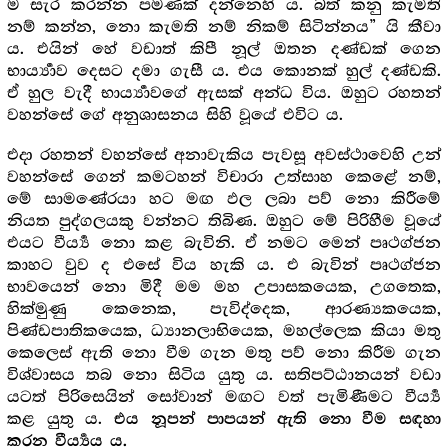
ම සැර කරන්න පමණක් දන්නෙහි ය. බත් කනු කැමති
නම් කන්න, නො කැමති නම් නිකම් සිටින්නය” යි කීවා
ය. එයින් හේ වඩාත් කිපී නූල් ඔතන දණ්ඩක් ගෙන
භාර්‍ය්‍යාව දෙසට දමා ගැසී ය. එය කොනක් හුල් දණ්ඩකි.
ඒ හුල වැදී භාර්‍ය්‍යාවගේ ඇසක් අන්ධ විය. ඔහුට රහතන්
වහන්සේ ගේ අනුශාසනය සිහි වූයේ එවිට ය.
එදා රහතන් වහන්සේ අනාවැකිය පැවසූ අවස්ථාවෙහි උන්
වහන්සේ ගෙන් කමටහන් විචාරා උත්සාහ කෙළේ නම්,
මේ සාමණේරයා හට මඟ ඵල ලබා පව් නො කිරීමේ
නියත පුද්ගලයකු වන්නට තිබිණ. ඔහුට මේ පිරිහීම වූයේ
එයට වීර්‍ය්‍ය නො කළ බැවිනි. ඒ නමට මෙන් පෘථග්ජන
කාහට වුව ද එසේ විය හැකි ය. එ බැවින් පෘථග්ජන
භාවයෙන් නො මිදී මම මහ උපාසකයෙක, උගතෙක,
හික්මුණු කෙනෙක, පැවිද්දෙක, ආරණ්‍යකයෙක,
පිණ්ඩපාතිකයෙක, ධ්‍යානලාභියෙක, මහල්ලෙක කියා මතු
කෙලෙස් ඇති නො වීම ගැන මතු පව් නො කිරීම ගැන
විශ්වාසය තබ නො සිටිය යුතු ය. සතිපට්ඨානයන් වඩා
යටත් පිරිසෙයින් සෝවාන් මඟට වත් පැමිණීමට වීර්‍ය්‍ය
කළ යුතු ය.
එය නූපන් පාපයන් ඇති නො වීම සඳහා
කරන වීර්‍ය්‍යය ය.