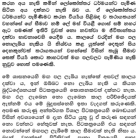
කරන අය නැති කමින් ලෝකෝත්තර ධර්මයන්ට පැමිණ
සිටින අය දක්නට නැති බව ය. ඒ ලෝකෝත්තර
ධර්මයන්ට පැමිණීමට කරන වීර්‍ය්‍යය පිළිබඳ ව තථාගතයන්
වහන්සේ ගේ සීමාව නම් ලේ මස් වියළී ගොස් සම් නහර
ඇට පමණක් ඉතිරි වුවත් නො නවත්වා ම ජීවිතාන්තය
දක්වා භාවනාවෙහි යෙදීම ය. කාලයේ වරදින් මඟ පල
නොලැබිය හැකිය යි නිශ්චය කළ යුත්තේ දෙතුන් සිය
දෙනකුන්වත් තථාගතයන් වහන්සේ විසින් තැබූ සීමාව
තෙක් වීර්‍ය්‍ය කොට කාහටවත් මඟ පලවලට පැමිණිය හැකි
නුවුව හොත් පමණෙකි.
මේ ශාසනයෙහි මඟ පල ලැබිය හැක්කේ අසවල් කාලය
දක්වා ය, ඉන් ඔබ්බට නො ලැබිය හැකි ය කියන
බුද්ධදේශනයක් පිටකත්‍රයෙහි කොතනකවත් දක්නට නැත.
මඟ ඵල ලැබෙන නො ලැබෙන කාල පරිච්ඡේදයක්
ඇත්නම් එය මේ බුදුසස්නෙහි ඉතා වැදගත් කරුණෙකි.
අපමණ කරුණු අන්තර්ගත විශාල පිටකත්‍රයෙහි බෞඬයන්
විසින් අවශ්‍යයෙන් ම දැන සිටිය යුතු වූ ඒ කරුණ සඳහන්
නො වන්නට හේතුවක් නැත. පිටකත්‍රයෙහි එය සඳහන්
නොවන්නේ මඟපල ලැබීමේ කාල සීමාවක් නැති නිසා ය.
බුදුන් වහන්සේ පිරිනිවන් පානා දිනයෙහි සුභද්‍ර‍