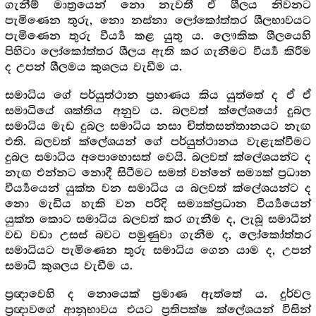
ගැනීම් මාත්‍රයෙන් නො නැවතී ඒ ශීලය නිවනට
පැමිණෙන තුරු, නො නස්නා ලෝකෝත්තර ශීලභාවයට
පැමිණෙන තුරු වීර්‍ය්‍ය කළ යුතු ය. ලෞකික ශීලයෙහි
පිහිටා ලෝකෝත්තර ශීලය ඇති කර ගැනීමට වීර්‍ය්‍ය කිරීම
ද උපන් ශීලමය කුශලය වැඩීම ය.
සමාධිය ගේ පර්යුත්ථාන ප්‍ර‍හාණය කිය යුත්තේ ද ඒ ඒ
සමාධියේ ශක්තිය අනුව ය. බලවත් ක්ලේශයෝ දුබල
සමාධිය මැඩ දුබල සමාධිය නසා චිත්තසන්තානයට නැඟ
එති. බලවත් ක්ලේශයන් ගේ පර්යුත්ථානය වැළැක්වීමට
දුබල සමාධිය අපොහොසත් වෙයි. බලවත් ක්ලේශයන්ට ද
නැඟ එන්නට නොදී සිටීමට සමත් වන්නේ සම්‍යක් ප්‍ර‍ධාන
වීර්‍ය්‍යයෙන් යුක්ත වන සමාධිය ය බලවත් ක්ලේශයන්ට ද
නො මැඩිය හැකි වන පරිදි සම්‍යක්ප්‍ර‍ධාන වීර්‍ය්‍යයෙන්
යුක්ත කොට සමාධිය බලවත් කර ගැනීම ද, ලැබූ සමාධීන්
වඩ වඩා උසස් බවට පමුණුවා ගැනීම ද, ලෝකෝත්තර
සමාධියට පැමිණෙන තුරු සමාධිය ගෙන යාම ද, උපන්
සමාධි කුශලය වැඩීම ය.
ප්‍ර‍ඥාවෙහි ද නොයෙක් ප්‍ර‍මාණ ඇත්තේ ය. දුර්වල
ප්‍ර‍ඥාවගේ ආනුභාවය එයට ප්‍ර‍තිපක්ෂ ක්ලේශයන් විසින්