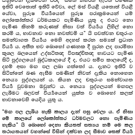
යනුවෙන් දැක්වෙන පරිදි “සමත් නහරත් ඇටත් පමණක්
ඉතිරි වෙතොත් ඉතිරි වේවා, ලේ මස් වියළී යතොත් වියළී
යේවා, පුරුෂ වීර්‍ය්‍යයෙන් පුරුෂ පරාක්‍ර‍මයෙන් යම්
ලෝකෝත්තර ධර්මයකට පැමිණිය යුතු ද එයට නො
පැමිණ කිනම් කරුණක් නිසා වත් වීර්‍ය්‍යය ලිහිල් නො
කරමි ය, භාවනාව නො නවත්වමි ය” යි පවත්වන චතුරංග
සමන්වාගත වීර්‍ය්‍යය මෙහි අදහස් කරන සම්‍යක් ප්‍ර‍ධාන
වීර්‍ය්‍ය ය. අතීත භව බොහෝ ගණනක දී පුරන ලද පාරමිතා
කුශල බලයෙන් උද්ඝටිතඥ විපඤ්චිතඥ භාවයට පැමිණ
සිටි පුද්ගලයෝ බුද්ධකාලයේ දී ද, එයට සමීප කාලයේදී ද,
දහම් අසා මඟ පල ලබා ගත්තෝ ය. දැනට ඉතිරි ව
සිටින්නේ බණ ඇසීම පමණින් නිවන් දැකිය නොහෙන
නෙය්‍ය පුද්ගලයන් ය. කියන ලද චතුරංග සමන්වාගත
වීර්‍ය්‍ය වුවමනා ඔවුන්ට ය. නෙය්‍ය පුද්ගලයන් මඟපල
ලැබීමට බලවත් වීර්‍ය්‍යයෙන් යුක්ත ව බොහෝ කලක්
භාවනාවෙහි යෙදිය යුතු ය.
“මඟ පල ලැබිය හැකි කාලය දැන් පසු වෙලා ය. ඒ නිසා
මේ කාලයේ ලෝකෝත්තර ධර්මවලට නො පැමිණිය
හැකිය” යි බොහෝ දෙනා කියතත් සත්‍යය නම් මෙ කල
තථාගතයන් වහන්සේ විසින් දක්වන ලද සීමාව තෙක් වීර්‍ය්‍ය