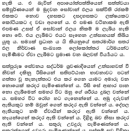
හැකි ය. එ බැවින් අපායෝත්පත්තියෙන් සත්ත්වයා
සම්පූර්ණයෙන් ම මුදවන සෝවාන් ඵලය සක්විති රජකම්
එකකට නොව දහසකට දසදහසකට ලක්ෂයකට
කෝටියකට ද වඩා අගනේ ය. එ පමණ වටිනාකම ඇති
එපමණ උසස් ඒ සෝවාන් ඵලය නිකම් ම ලැබිය හැකි
නො වේ. එය ලැබීමට එයට සෑහෙන උත්සාහයක් තිබිය
යුතු ය. සම්‍යක් ප්‍ර‍ධාන ය යි කියනුයේ සතරමාර්ග සතර
ඵල නිර්වාණ සංඛ්‍යාත ලෝකෝත්තර ධර්මයන්ට
පැමිණීමට ඒවා ලැබීමට ප්‍ර‍මාණ වන බලවත් වීර්‍ය්‍යයට ය.
සත්පුරුෂ සේවනය සද්ධර්ම ශ්‍ර‍වණාදියෙන් උත්සාහවත් වී
නිවන් දකිනු රිසියෙන් සතිපට්ඨාන භාවනාවට පටන්
ගත්තා වූ තැනැත්තාට එය කර ගෙන යාමට අමාරු වන
නොයෙක් කරදර පැමිණෙන්නේ ය. රිසි සේ ආහාර පාන
නො ලැබීමෙන් සමහර විට ඔහු ගේ ශරීරය දුබල වන්නේ
ය. සමහර විට රෝග හට ගැනෙන්නේ ය. අඹු දරුවන්
ඇතියකුට නම් ඔවුන් ගෙන් කරදර ඇති වන්නේ ය. දේපල
ඇතියකුට නම් ඒවායින් කරදර ඇති වන්නේ ය.
නෑයන්ගෙන් කරදර ඇති වන්නේ ය. දිළිඳු බව නිසා කරදර
ඇති වන්නේ ය. සතුරු උවදුරු පැමිණෙන්නේ ය.
සතුරන්ගෙන් උවදුරු පැමිණෙන්නේ ය. පස්කම් සුව විඳිනා