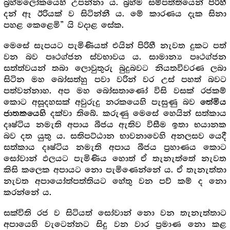
බ්‍ර‍හ්මලෝකයෙහි උපන්නා ය. බ්‍ර‍හ්ම සම්පත්තියෙන් පිරිහී
දන් ඈ ඊරියක් ව සිටින්නී ය. මේ කාරණය දැක සිනා
පහළ කෙළෙමි” යි වදාළ සේක.
මෙසේ සැපයට පැමිණියත් එයින් පිරිහී නැවත දුකට පත්
වන බව පෘථග්ජන ස්වභාවය ය. සාමාන්‍ය පෘථග්ජන
සත්ත්වයන් තබා ලොවුතුරු බුදුබවට නියතවිවරණ ලබා
සිටින මහ බෝසත්හු පවා වරින් වර උස් පහත් බවට
පත්වන්නාහ. අප මහ බෝසතාණෝ විසි වසක් රජකම්
කොට අසූදහසක් අවුරුදු නරකයෙහි පැසුණු බව
තේමිය
දක්වා තිබේ. කරුණු මෙසේ හෙයින් සත්කාය
ජාතකයෙහි
දෘෂ්ටිය නමැති අපාය බීජය ඇතිව විසීම ඉතා භයානක
බව දත යුතු ය. සතිපට්ඨාන භාවනාවෙහි අනලසව යෙදී
සත්කාය දෘෂ්ටිය නමැති අපාය බීජය ප්‍ර‍හාණය කොට
සෝවාන් ඵලයට පැමිණිය හොත් ඒ තැනැත්තේ නැවත
කිසි කලෙක අපායට නො පැමිණෙන්නේ ය. ඒ තැනැත්තා
නැවත අපායෝත්පත්තියට හේතු වන පව් කම් ද නො
කරන්නේ ය.
සක්විති රජ ව සිටියත් සෝවාන් නො වන තැනැත්තාට
අපායෙහි වැටෙන්නට සිදු වන වාර ප්‍ර‍මාණ නො කළ