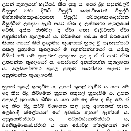
උපන් කුශලයන් හැටියට කිය යුතු ය. පෙර බුදු සසුන්වලදී
විදසුන් වඩා දිට්ඨි විසුද්ධි කංඛාවිතරණ විසුද්ධි
මග්ගාමග්ගඤාණදස්සන විසුද්ධි පටිපදාඤාණදස්සන
විසුද්ධීන් උපදවා ඇති අයට ඒවා ද උත්පන්න කුශලයෝ
වෙති. අතීත ජාතිවල දී ඒවා නො වැඩුවන්ට ඒවා
අනුත්පන්න කුශලයෝ ය. වර්තමාන භවයා ගේ වශයෙන්
කියත හොත් කිසි ප්‍ර‍ඥාමය කුශලයක් නූපද වූ තැනැත්තාට
සකල ප්‍ර‍ඥාමය කුශලයෝ ම අනුත්පන්නයෝ ය. යමකු
විසින් යම් යම් ප්‍ර‍ඥාවක් උපදවන ලද ද ඒ ඒ අයට ඒවා
උත්පන්න කුශලයෝ ය. සෙස්සෝ අනුත්පන්න කුශලයෝ
ය. ලෝකෝත්තර කුශල ප්‍ර‍ඥාව පෘථග්ජන සැමට ම
අනුත්පන්න කුශලයෙකි.
නූපන් කුශල් ඉපදවීම ය, උපන් කුසල් වැඩීම ය යන මේ
දෙ කිස සිදු කිරීමෙන් නූපන් අකුසල් නූපදවීම ය, උපන්
අකුසල් ප්‍ර‍හාණය කිරීම ය යන මේ දෙ කිස ද සිදු වේ. ඒ
දෙ කිස සිදු කිරීම් වශයෙන් කළ යුතු අනෙකක් නැත.
ලෝභාදි ක්ලේශයන් ගේ අවස්ථා තුනක් ඇත්තේ ය.
අනුශයාවස්ථාව ය, පරියුට්ඨානාවස්ථාව ය,
ව්‍යතික්‍ර‍මාණාවස්ථාව ය යන මොව්හු ක්ලේශයන් ගේ