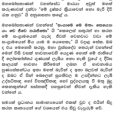
මහබෝසතාණන් වහන්සේට මාරයා අවුත් මහත්
කරුණාවක් දක්වා “මේ දුෂ්කර ක්‍රියාවෙන් නො මැරී දිවි
රැක ගනුව” යි අනුශාසනා කළේ ය.
මහබෝසතාණන් වහන්සේ
“සංගාමෙ මෙ මතං සෙය්‍යො
යි “කෙලෙස් සතුරන් හා කරන
යං චෙ ජීවෙ පරාජිතො”
මේ සංග්‍රාමයෙන් පැරද ජීවත් වෙනවාට වඩා මේ
සංග්‍රාමයෙන් මිය යාම ම යෙහෙකැ” යි වදාළ සේක. ඔබ
ද එය මෙනෙහි කරනු. මහා ඵුස්සදේව තෙරුන් වහන්සේ
මෙන් විසි වසක් භාවනාවෙහි යෙදුණ හොත් මේ ජාතියේ
දී ලෝකෝත්තර ගුණයක් ලැබිය නො හැකි වූයේ ද දීර්ඝ
කාලයක් භාවනා කිරීමෙන් ලබන ඒ භාවනාමය
පුණ්‍යස්කන්ධය ඉතා මහත් බැවින් ද ඉතා බලවත් බැවින්
ද ඔබට ඒ පින් බෙලෙන් සුගතිවල ම උපදින්නට ලැබී
උද්ඝටිතඥ හෝ විපඤ්චිතඥ හෝ පුද්ගලයකු වී මතු බුදු
කෙනකුන්ගේ සස්නකදී පහසුවෙන් නිවන් දැකිය හැකි
වන්නේ ය.
සම්‍යක් ප්‍ර‍ධානය සාමාන්‍යයෙන් එකක් වුව ද එයින් සිදු
කරන කෘත්‍යයන් ගේ වශයෙන් එය සිවු වැදෑරුම් වේ.