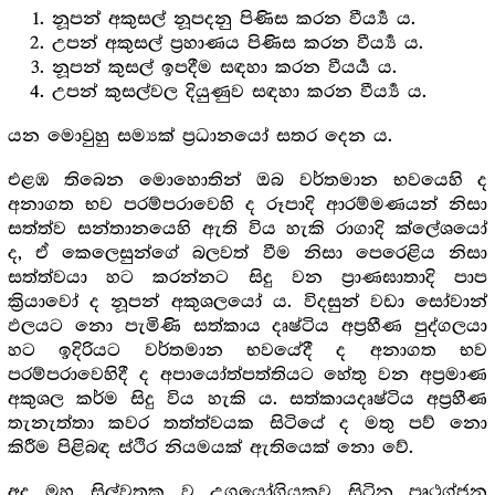
නූපන් අකුසල් නූපදනු පිණිස කරන වීර්‍ය්‍ය ය.
උපන් අකුසල් ප්‍ර‍හාණය පිණිස කරන වීර්‍ය්‍ය ය.
නූපන් කුසල් ඉපදීම සඳහා කරන වීයර්‍ය ය.
උපන් කුසල්වල දියුණුව සඳහා කරන වීර්‍ය්‍ය ය.
යන මොවුහු සම්‍යක් ප්‍ර‍ධානයෝ සතර දෙන ය.
එළඹ තිබෙන මොහොතින් ඔබ වර්තමාන භවයෙහි ද
අනාගත භව පරම්පරාවෙහි ද රූපාදි ආරම්මණයන් නිසා
සත්ත්ව සන්තානයෙහි ඇති විය හැකි රාගාදි ක්ලේශයෝ
ද, ඒ කෙලෙසුන්ගේ බලවත් වීම නිසා පෙරෙළිය නිසා
සත්ත්වයා හට කරන්නට සිදු වන ප්‍රාණඝාතාදි පාප
ක්‍රියාවෝ ද නූපන් අකුශලයෝ ය. විදසුන් වඩා සෝවාන්
ඵලයට නො පැමිණි සත්කාය දෘෂ්ටිය අප්‍ර‍හීණ පුද්ගලයා
හට ඉදිරියට වර්තමාන භවයේදී ද අනාගත භව
පරම්පරාවෙහිදී ද අපායෝත්පත්තියට හේතු වන අප්‍ර‍මාණ
අකුශල කර්ම සිදු විය හැකි ය. සත්කායදෘෂ්ටිය අප්‍ර‍හීණ
තැනැත්තා කවර තත්ත්වයක සිටියේ ද මතු පව් නො
කිරීම පිළිබඳ ස්ථිර නියමයක් ඇතියෙක් නො වේ.
අද මහ සිල්වතකු ව උග්‍රයෝගියකුව සිටින පෘථග්ජන