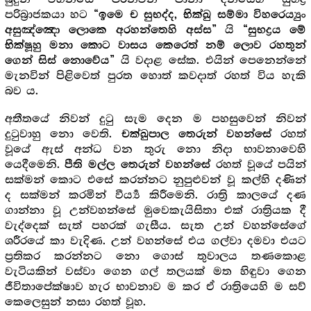
පරිබ්‍රාජකයා හට
“ඉමෙ ච සුභද්ද, භික්ඛු සම්මා විහරෙය්‍යුං
යි
අසුඤ්ඤො ලොකෙ අරහන්තෙහි අස්ස”
“සුභද්‍ර‍ය මේ
භික්ෂූහු මනා කොට වාසය කෙරෙත් නම් ලොව රහතුන්
යි වදාළ සේක. එයින් පෙනෙන්නේ
ගෙන් සිස් නොවේය”
මැනවින් පිළිවෙත් පුරත හොත් කවදාත් රහත් විය හැකි
බව ය.
අතීතයේ නිවන් දුටු සැම දෙන ම පහසුවෙන් නිවන්
දුටුවාහු නො වෙති.
රහත්
චක්ඛුපාල තෙරුන් වහන්සේ
වූයේ ඇස් අන්ධ වන තුරු නො නිදා භාවනාවෙහි
යෙදීමෙනි.
රහත් වූයේ පයින්
පීති මල්ල තෙරුන් වහන්සේ
සක්මන් කොට එසේ කරන්නට නුපුළුවන් වූ කල්හි දණින්
ද සක්මන් කරමින් වීර්‍ය්‍ය කිරීමෙනි. රාත්‍රි කාලයේ දණ
ගාන්නා වූ උන්වහන්සේ මුවෙකැයිසිතා එක් රාත්‍රියක දී
වැද්දෙක් සැත් පහරක් ගැසීය. සැත උන් වහන්සේගේ
ශරීරයේ කා වැදිණ. උන් වහන්සේ එය ගල්වා දමවා එයට
ප්‍ර‍තිකර කරන්නට නො ගොස් තුවාලය තණකොළ
වැටියකින් වස්වා ගෙන ගල් තලයක් මත හිඳුවා ගෙන
ජීවිතාපේක්ෂාව හැර භාවනාව ම කර ඒ රාත්‍රියෙහි ම සව්
කෙලෙසුන් නසා රහත් වූහ.