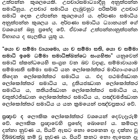
උත්පන්න කුශලයෙකි. උපචාරසමාධ්‍යාදීහු අනුත්පන්න
සමාධීහුය. උපචාර සමාධිය ලැබුවහුට පරිකර්ම උපචාර
සමාධි දෙක උප්පන්න කුශලයෝ ය. අර්පණා සමාධිය
අනුත්පන්න කුශලය ය. අර්පණා සමාධිය ධ්‍යානයන් ගේ
වශයෙන් බහු ප්‍රභේද වේ. ඒවායේ උත්පන්නානුත්පන්න
විභාගය ද සැලකිය යුතු ය.
“යො ච සම්මා වායාමො, යා ච සම්මා සති, යො ච සම්මා
යනුවෙන්
සමාධි ඉමෙ ධම්මා සමාධික්ඛන්ධෙ සංගහිතා”
සමාධි ස්කන්ධයෙහි සංග්‍ර‍හ වන බව වදාළ, සම්මාවායාම
සම්මාසති සම්මා සමාධි යන ලෝකෝත්තර මාර්ගාංගයෝ
තිදෙන ලෝකෝත්තර සමාධිය ය. එද පඨමජ්ඣාන
ලෝකෝත්තර සමාධිය ය, දුතියජඣාන ලෝකෝත්තර
සමාධිය ය, තතියජ්ඣාන ලෝකෝත්තර සමාධිය ය,
චතුත්ථජ්ඣාන ලෝකෝත්තර සමාධිය ය, පඤ්චමජ්ඣාන
ලෝකෝත්තර සමාධිය ය යන ක්‍ර‍මයෙන් පඤ්චප්‍ර‍කාර වේ.
ලෞකික ලෝකෝත්තර වශයෙන් දෙවැදෑරුම්
ප්‍ර‍ඥාව ද
වේ. ලෞකික ප්‍ර‍ඥාවෙහි ප්‍රභේද බොහෝ ය. කම්පල
දන්නා නුවණ ය, පියවි ඇසට නො පෙනෙන දෑ දක්නා වූ
දිබ්බචක්ඛු නම් වූ නුවණ ය. පියවි කනට නො ඇසෙන දෑ