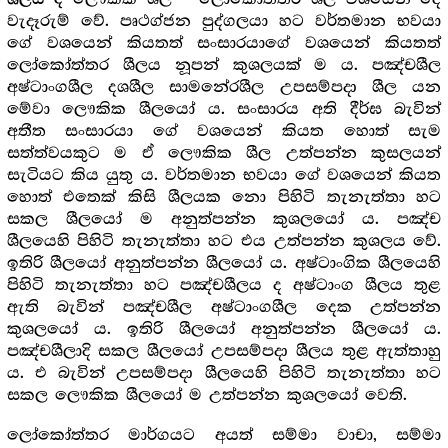
වැදෑරුම් වේ. පෘථග්ජන පුද්ගලයා හට වර්තමාන භවයා
ගේ වශයෙන් කියතත් සංසාරයාගේ වශයෙන් කියතත්
ලෝකෝත්තර ශීලය නූපන් කුශලයක් ම ය. පඤ්චශීල
අෂ්ටාංගශීල දශශීල සාමනේරශීල උපසම්පදා ශීල යන
මේවා ලෞකික ශීලයෝ ය. සංසාරය අති දීර්ඝ බැවින්
අතීත සංසාරයා ගේ වශයෙන් කියත හොත් සැම
සත්ත්වයකුට ම ඒ ලෞකික ශීල උත්පන්න කුසලයන්
සැටියට කිය යුතු ය. වර්තමාන භවයා ගේ වශයෙන් කියත
හොත් එතෙක් කිසි ශීලයක නො පිහිටි තැනැත්තා හට
සකල ශීලයෝ ම අනුත්පන්න කුශලයෝ ය. පඤ්ච
ශීලයෙහි පිහිටි තැනැත්තා හට එය උත්පන්න කුශලය වේ.
ඉතිරි ශීලයෝ අනුත්පන්න ශීලයෝ ය. අෂ්ටාංගික ශීලයෙහි
පිහිටි තැනැත්තා හට පඤ්චශීලය ද අෂ්ටාංග ශීලය තුළ
ඇති බැවින් පඤ්චශීල අෂ්ටාංගශීල දෙක උත්පන්න
කුශලයෝ ය. ඉතිරි ශීලයෝ අනුත්පන්න ශීලයෝ ය.
පඤ්චශීලාදි සකල ශීලයෝ උපසම්පදා ශීලය තුළ ඇත්තාහු
ය. එ බැවින් උපසම්පදා ශීලයෙහි පිහිටි තැනැත්තා හට
සකල ලෞකික ශීලයෝ ම උත්පන්න කුශලයෝ වෙති.
ලෝකෝත්තර මාර්ගයට අයත් සම්මා වාචා, සම්මා