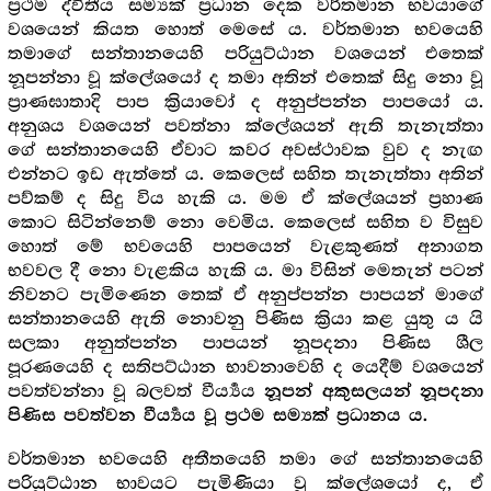
ප්‍ර‍ථම ද්විතීය සම්‍යක් ප්‍ර‍ධාන දෙක වර්තමාන භවයාගේ
වශයෙන් කියත හොත් මෙසේ ය. වර්තමාන භවයෙහි
තමාගේ සන්තානයෙහි පරියුට්ඨාන වශයෙන් එතෙක්
නූපන්නා වූ ක්ලේශයෝ ද තමා අතින් එතෙක් සිදු නො වූ
ප්‍රාණඝාතාදි පාප ක්‍රියාවෝ ද අනුප්පන්න පාපයෝ ය.
අනුශය වශයෙන් පවත්නා ක්ලේශයන් ඇති තැනැත්තා
ගේ සන්තානයෙහි ඒවාට කවර අවස්ථාවක වුව ද නැඟ
එන්නට ඉඩ ඇත්තේ ය. කෙලෙස් සහිත තැනැත්තා අතින්
පව්කම් ද සිදු විය හැකි ය. මම ඒ ක්ලේශයන් ප්‍ර‍හාණ
කොට සිටින්නෙම් නො වෙමිය. කෙලෙස් සහිත ව විසුව
හොත් මේ භවයෙහි පාපයෙන් වැළකුණත් අනාගත
භවවල දී නො වැළකිය හැකි ය. මා විසින් මෙතැන් පටන්
නිවනට පැමිණෙන තෙක් ඒ අනුප්පන්න පාපයන් මාගේ
සන්තානයෙහි ඇති නොවනු පිණිස ක්‍රියා කළ යුතු ය යි
සලකා අනුත්පන්න පාපයන් නූපදනා පිණිස ශීල
පූරණයෙහි ද සතිපට්ඨාන භාවනාවෙහි ද යෙදීම් වශයෙන්
පවත්වන්නා වූ බලවත් වීර්‍ය්‍යය
නූපන් අකුසලයන් නූපදනා
පිණිස පවත්වන වීර්‍ය්‍යය වූ ප්‍ර‍ථම සම්‍යක් ප්‍ර‍ධානය ය.
වර්තමාන භවයෙහි අතීතයෙහි තමා ගේ සන්තානයෙහි
පරියුට්ඨාන භාවයට පැමිණියා වූ ක්ලේශයෝ ද, ඒ