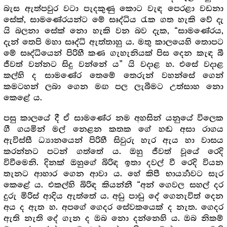
බැස ඇත්පවුර වටා පැදකුණු කොට වැඳ පෙරළා වඩනා
සේක්, සාමණේරයන්ට මේ සෘද්ධිය රැක ගත හැකි වේ දැ
යි බලනා සේක් නො හැකි වන බව දැක, “සාමණේරය,
දැන් තෙපි මහා සෘද්ධි ඇත්තාහු ය. මතු කාලයෙහි තොපට
මේ සෘද්ධියෙන් පිරිහී කණ ගැහැනියක් පිස දෙන කැඳ බී
ජීවත් වන්නට සිදු වන්නේ ය” යි වදාළ හ. එසේ වදාළ
කල්හි ද සාමණේර තෙමේ තෙරුන් වහන්සේ ගෙන්
කමටහන් ලබා ගෙන මඟ පල ලැබීමට උත්සාහ නො
කෙළේ ය.
පසු කාලයේ දී ඒ සාමණේර නම අහසින් යනුයේ විලෙක
ගී ගයමින් මල් නෙළන කතක ගේ හඬ අසා රාගය
ඇවිස්සී ධ්‍යානයෙන් පිරිහී සිවුරු හැර ඇය හා වාසය
කරන්නට පටන් ගත්තේ ය. ඔහු ජීවත් වූයේ රෙදි
විවීමෙනි. දිනක් ඔහුගේ බිරිඳ ඉතා දවල් වී රෙදි වියන
තැනට ආහාර ගෙන ආවා ය. හේ කිපී භාර්‍ය්‍යාවට සැර
කෙළේ ය. එකල්හි බිරිඳ කියන්නී “අන් ගෙවල සහල් දර
දුරු මිරිස් ආදිය ඇත්තේ ය. අඩු පාඩු දේ ගෙනැවිත් දෙන
අය ද ඇත හ. අපගේ ගෙදර සේවකයෙක් ද නැත. ගෙදර
ඇති නැති දේ ගැන ද ඔබ නො දන්නෙහි ය. ඔබ නිකම්