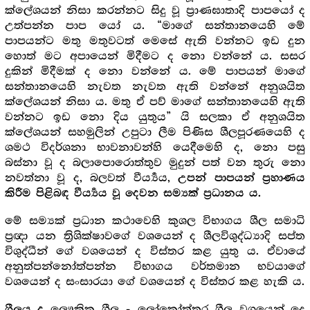
ක්ලේශයන් නිසා කරන්නට සිදු වූ ප්‍රාණඝාතාදි පාපයෝ ද
උත්පන්න පාප යෝ ය. “මාගේ සන්තානයෙහි මේ
පාපයන්ට මතු මතුවටත් මෙසේ ඇති වන්නට ඉඩ දුන
හොත් මට අපායෙන් මිදීමට ද නො වන්නේ ය. සසර
දුකින් මිදීමක් ද නො වන්නේ ය. මේ පාපයන් මාගේ
සන්තානයෙහි නැවත නැවත ඇති වන්නේ අනුශයිත
ක්ලේශයන් නිසා ය. මතු ඒ පව් මාගේ සන්තානයෙහි ඇති
වන්නට ඉඩ නො දිය යුතුය” යි සලකා ඒ අනුශයිත
ක්ලේශයන් සහමුලින් උපුටා ලීම පිණිස ශීලපූරණයෙහි ද
ශමථ විදර්ශනා භාවනාවන්හි යෙදීමෙහි ද, නො පසු
බස්නා වූ ද බලාපොරොත්තුව මුදුන් පත් වන තුරු නො
නවත්නා වූ ද, බලවත් වීර්‍ය්‍යය,
උපන් පාපයන් ප්‍ර‍හාණය
කිරීම පිළිබඳ වීර්‍ය්‍යය වූ දෙවන සම්‍යක් ප්‍ර‍ධානය ය.
මේ සම්‍යක් ප්‍ර‍ධාන කථාවෙහි කුශල විභාගය ශීල සමාධි
ප්‍ර‍ඥා යන ත්‍රිශික්ෂාවගේ වශයෙන් ද ශීලවිශුද්ධ්‍යාදි සප්ත
විශුද්ධීන් ගේ වශයෙන් ද විස්තර කළ යුතු ය. ඒවායේ
අනුත්පන්නෝත්පන්න විභාගය වර්තමාන භවයාගේ
වශයෙන් ද සංසාරයා ගේ වශයෙන් ද විස්තර කළ හැකි ය.
ලෞකික ශීල - ලෝකෝත්තර ශීල වශයෙන් දෙ
ශීලය ද