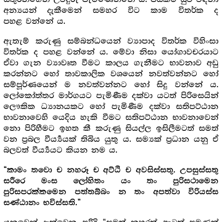
අන්‍යයන් දැකීමෙන් සමහර විට කාම විතර්ක ද
පහළ වන්නේ ය.
ඇතැම් කරුණු සම්බන්ධයෙන් ව්‍යාපාද විතර්ක විහිංසා
විතර්ක ද පහළ වන්නේ ය. මේවා නිසා යෝගාවචරයාට
ඒවා ගැන ව්‍යාවෘත වීමට කාලය ගැනීමට භාවනාව අඩු
කරන්නට හෝ තාවකාලික වශයෙන් නවත්වන්නට හෝ
සම්පූර්ණයෙන් ම නවත්වන්නට හෝ සිදු වන්නේ ය.
ලෝකෝත්තර මාර්ගයට පැමිණීම දක්වා යටත් පිරිසෙයින්
ලෞකික ධ්‍යානයකට හෝ පැමිණීම දක්වා සතිපට්ඨාන
භාවනාවෙහි යෙදිය හැකි වීමට සතිපට්ඨාන භාවනාවෙන්
නො පිරිහීමට ඉහත කී කරුණු සියල්ල ඉසිලීමටත් සමත්
වන ප්‍ර‍බල වීර්‍ය්‍යයක් තිබිය යුතු ය. සම්‍යක් ප්‍ර‍ධාන යනු ඒ
බලවත් වීර්‍ය්‍යයට කියන නම ය.
“කාමං තවො ච නහරූ ච අට්ඨි ච අවසිස්සතු. උපසුස්සතු
සරීරෙ මංස ලෝහිතං යං තං පුරිසථාමෙන
පුරිසපරක්කමෙන පත්තබ්බං න තං අපත්වා විරියස්ස
සණ්ඨානං භවිස්සති.”