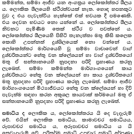
කම්මන්ත, සම්මා ආජීව යන අංගත්‍ර‍ය ලෝකෝත්තර ශීලය
ය. ලෞකික ශීලයෙහි ස්ථිරත්වයක් නැත. හොඳ හපනකුට
වුව ද එය පැවැත්විය හැක්කේ එක් භවයක දී පමණෙකි.
එය දෙවන භවයට නො යන්නේ ය. ලෝකෝත්තර ශීලය
නිවනට පැමිණීම තෙක් ස්ථිර ව පවත්නේ ය.
ලෝකෝත්තර ශීලයෙහි පිහිටි තැනැත්තා මතු කිසි කලෙක
කොහි උපන්නත් දුශ්ශිලයෙක් නො වන්නේ ය.
ලෝකෝත්තර මාර්ගයෙහි වූ සම්මා වාචාවෙන් වාග්
දුශ්චරිතයන්ට හේතු වන ක්ලේශයන් හා වාග් දුශ්චරිතයෝ
මතු ඒ සන්තානයෙහි නූපදනා පරිදි ප්‍ර‍හාණය කරනු
ලැබෙත්. සම්මා කම්මන්ත මාර්ගාංගයෙන් කාය
දුශ්චරිතයට හේතු වන ක්ලේශයන් හා කාය දුශ්චරිතයෝ
මතු නූපදනා පරිදි ප්‍ර‍හාණය කරනු ලැබෙත්. සම්මා ආජීව
මාර්ගාංගයෙන් මිථ්‍යාජීවයට හේතු වන ක්ලේශයන් හා දිවි
පැවැත්ම සඳහා කරන අකුශල කායවාක් කර්මයෝ මතු ඒ
සන්තානයෙහි නූපදනා පරිදි ප්‍ර‍හාණය කරනු ලැබෙත්.
ලෞකික ය, ලෝකෝත්තරය යි දෙ වැදෑරුම්
සමාධිය ද
වේ. එයින් ලෞකික සමාධිය, කාමාවචර සමාධියය,
රූපාවචර සමාධිය ය, අරූපාවචර සමාධිය ය යි
තෙවැදෑරුම් වේ. පරිකර්ම සමාධි උපචාර සමාධි අර්පණා