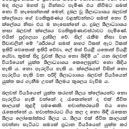
මඳ ජලය මහත් වූ ගින්නට පැමිණ එය නිවීමට සමත්
නො වී නැසෙන්නාක් මෙන්, දුබල වූ ශීලාධ්‍යාශය බලවත්
ක්ලේශයා ගේ ව්‍යතික්‍ර‍මණය වළක්වන්නට සමත් නො වී
ක්ලේශය නිසා එය ම නැසෙන්නේ ය. දුබල ශීලාධ්‍යාශය
නසා බලවත් ක්ලේශය ව්‍යතික්‍ර‍මණාවස්ථාවට පැමිණේ.
එයින් පුද්ගලයා දුශ්ශිල වේ. සිල් රැකීම නිසා වන
පීඩාවලින් මේ “ශරීරයේ සමත් නහර ටිකත් ඇට ටිකත්
ඉතිරි වෙතොත් ඉතිරි වේවා, ලේ මස් වියළී යතොත් වියළී
යේවා, කුමක් සිදු වුවත් ශීලය නො බිඳිමි ය” යන බලවත්
වීර්‍ය්‍යයෙන් යුක්ත ශීලාධ්‍යාශය කෙලෙසුන්ට නො බිඳිය
හැකි ය. නො පැරදවිය හැකි ය. ක්ලේශයන් විසින් නො
පැරදවිය හැකි වන පරිදි ශීලාධ්‍යාශය බලවත් වීර්‍ය්‍යයෙන්
යුක්ත කර ගැනීම උපන් ශීලමය කුශලය වැඩීම ය.
බලවත් වීර්‍ය්‍යයෙන් යුක්ත කරගත් ශීලය ක්ලේශයන්ට නො
පැරදවිය හැකි වන්නේ ද රැකෙන්නේ ද එක් ජීවිත
කාලයක් තුළදී පමණෙකි. භවාන්තරයෙහි එය නො
රැකෙන්නේ ය. භවාන්තරයට ගිය කල ද නො බිඳී රැකෙන
ශීලය ලෝකෝත්තර ශීලය ය. ශීලය එක් ජීවිත කාලයක්
පවත්නා සැටියට සම්‍යක් ප්‍ර‍ධාන වීර්‍ය්‍යයෙන් යුක්ත කර