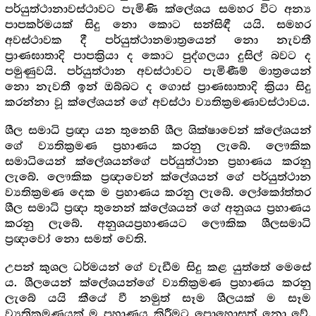
පර්යුත්ථානාවස්ථාවට පැමිණි ක්ලේශය සමහර විට අන්‍ය
පාපකර්මයක් සිදු නො කොට සන්සිඳී යයි. සමහර
අවස්ථාවක දී පර්යුත්ථානමාත්‍රයෙන් නො නැවතී
ප්‍රාණඝාතාදි පාපක්‍රියා ද කොට පුද්ගලයා දුසිල් බවට ද
පමුණුවයි. පර්යුත්ථාන අවස්ථාවට පැමිණීම් මාත්‍රයෙන්
නො නැවතී ඉන් ඔබ්බට ද ගොස් ප්‍රාණඝාතාදි ක්‍රියා සිදු
කරන්නා වූ ක්ලේශයන් ගේ අවස්ථා ව්‍යතික්‍ර‍මණාවස්ථාවය.
ශීල සමාධි ප්‍ර‍ඥා යන තුනෙහි ශීල ශික්ෂාවෙන් ක්ලේශයන්
ගේ ව්‍යතික්‍ර‍මණ ප්‍ර‍හාණය කරනු ලැබේ. ලෞකික
සමාධියෙන් ක්ලේශයන්ගේ පර්යුත්ථාන ප්‍ර‍හාණය කරනු
ලැබේ. ලෞකික ප්‍ර‍ඥාවෙන් ක්ලේශයන් ගේ පර්යුත්ථාන
ව්‍යතික්‍ර‍මණ දෙක ම ප්‍ර‍හාණය කරනු ලැබේ. ලෝකෝත්තර
ශීල සමාධි ප්‍ර‍ඥා තුනෙන් ක්ලේශයන් ගේ අනුශය ප්‍ර‍හාණය
කරනු ලැබේ. අනුශයප්‍ර‍හාණයට ලෞකික ශීලසමාධි
ප්‍ර‍ඥාවෝ නො සමත් වෙති.
උපන් කුශල ධර්මයන් ගේ වැඩීම සිදු කළ යුත්තේ මෙසේ
ය. ශීලයෙන් ක්ලේශයන්ගේ ව්‍යතික්‍ර‍මණ ප්‍ර‍හාණය කරනු
ලැබේ යයි කීයේ වී නමුත් සෑම ශීලයක් ම සෑම
ව්‍යතික්‍ර‍මණයක් ම ප්‍ර‍හාණය කිරීමට පොහොසත් නො වේ.