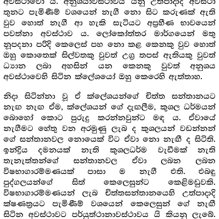
අවස්ථාවෝ ය. අනුශයාවස්ථාවය යනු උත්පාදාදි අවස්ථා
තුනට පැමිණීම් වශයෙන් නැගී නො සිට කරුණක් ඇති
වුව හොත් නැගී ආ හැකි සැටියට අප්‍ර‍හීණ භාවයෙන්
පවත්නා අවස්ථාව ය. ලෝකෝත්තර මාර්ගයෙන් මතු
නූපදනා පරිදි කෙලෙස් පහ නො කළ කෙනකු වුව හොත්
ඔහු කොතෙක් සිල්වතකු වුවත් උග්‍ර‍ තපස් ඇතියකු වුවත්
ධ්‍යාන ලබා අහසින් යන කෙනකු වුවත් අනුශය
අවස්ථාවෙහි සිටින ක්ලේශයෝ ඔහු කෙරෙහි ඇත්තාහ.
නිදා සිටින්නා වූ ඒ ක්ලේශයන්ගේ චිත්ත සන්තානයට
නැඟ නැඟ ඒම, ක්ලේශයන් ගේ දැඟලීම, කුශල ධර්මයන්
බොහෝ කොට පුරුදු කරන්නවුන්ට මඳ ය. ඒවායේ
නැගීමට හේතු වන අරමුණු ලැබ ද කුශලයන් වඩන්නන්
ගේ සන්තානවල නොයෙක් විට ඒවා නො නැඟී ද සිටිති.
ඉන්ද්‍රිය දමනයක් නැති කුශලධර්ම වැඩීමක් නැති
තැනැත්තන්ගේ සන්තානවල ඒවා ලබන ලබන
විෂභාගාරම්මණයක් පාසා ම නැගී එති. එබඳු
පුද්ගලයන්ගේ සිත් කෙලෙසුන්ට කෙළිමඩුවකි.
විෂභාගාරම්මණයන් ලැබ චිත්තසන්තානයෙහි උත්පාදාදි
ක්ෂණත්‍ර‍යට පැමිණීම් වශයෙන් කෙලෙසුන් ගේ නැඟී
සිටින අවස්ථාවට පර්යුත්ථානාවස්ථාවය යි කියනු ලැබේ.