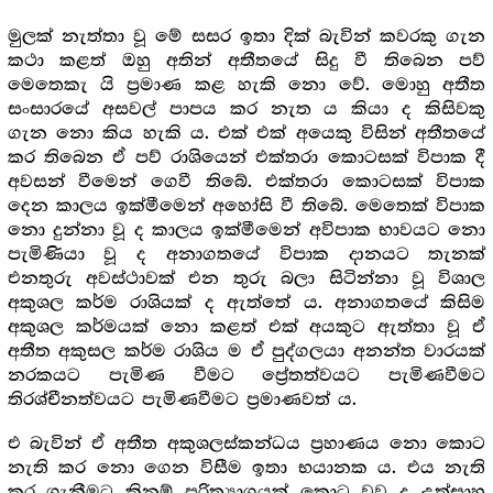
මුලක් නැත්තා වූ මේ සසර ඉතා දික් බැවින් කවරකු ගැන
කථා කළත් ඔහු අතින් අතීතයේ සිදු වී තිබෙන පව්
මෙතෙකැ යි ප්‍ර‍මාණ කළ හැකි නො වේ. මොහු අතීත
සංසාරයේ අසවල් පාපය කර නැත ය කියා ද කිසිවකු
ගැන නො කිය හැකි ය. එක් එක් අයෙකු විසින් අතීතයේ
කර තිබෙන ඒ පව් රාශියෙන් එක්තරා කොටසක් විපාක දී
අවසන් වීමෙන් ගෙවී තිබේ. එක්තරා කොටසක් විපාක
දෙන කාලය ඉක්මීමෙන් අහෝසි වී තිබේ. මෙතෙක් විපාක
නො දුන්නා වූ ද කාලය ඉක්මීමෙන් අවිපාක භාවයට නො
පැමිණියා වූ ද අනාගතයේ විපාක දානයට තැනක්
එනතුරු අවස්ථාවක් එන තුරු බලා සිටින්නා වූ විශාල
අකුශල කර්ම රාශියක් ද ඇත්තේ ය. අනාගතයේ කිසිම
අකුශල කර්මයක් නො කළත් එක් අයකුට ඇත්තා වූ ඒ
අතීත අකුසල කර්ම රාශිය ම ඒ පුද්ගලයා අනන්ත වාරයක්
නරකයට පැමිණ වීමට ප්‍රේතත්වයට පැමිණවීමට
තිරශ්චීනත්වයට පැමිණවීමට ප්‍ර‍මාණවත් ය.
එ බැවින් ඒ අතීත අකුශලස්කන්ධය ප්‍ර‍හාණය නො කොට
නැති කර නො ගෙන විසීම ඉතා භයානක ය. එය නැති
කර ගැනීමට කිනම් පරිත්‍යාගයක් කොට වුව ද උත්සාහ