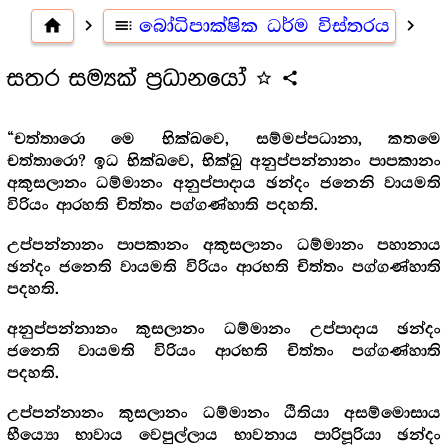
home
navigate_next
toc
බෝධිපාක්ෂික ධර්ම විස්තරය
navigate_next
සතර සම්‍යක් ප්‍ර‍ධානයෝ
star_outline
share
“චත්තාරො මෙ භික්ඛවෙ, සම්මප්පධානා, කතමෙ
චත්තාරො? ඉධ භික්ඛවෙ, භික්ඛු අනුප්පන්නානං පාපකානං
අකුසලානං ධම්මානං අනුප්පාදාය ඡන්දං ජනෙනි වායමති
විරියං ආරහති චිත්තං පග්ගණ්හාති පදහති.
උප්පන්නානං පාපකානං අකුසලානං ධම්මානං පහානාය
ඡන්දං ජනෙති වායමති විරියං ආරභති චිත්තං පග්ගණ්හාති
පදහති.
අනුප්පන්නානං කුසලානං ධම්මානං උප්පාදාය ඡන්දං
ජනෙති වායමති විරියං ආරභති චිත්තං පග්ගණ්හාති
පදහති.
උප්පන්නානං කුසලානං ධම්මානං ඨිතියා අසම්මොසාය
භීය්‍යො භාවාය වෙපුල්ලාය භාවනාය පාරිපූරියා ඡන්දං