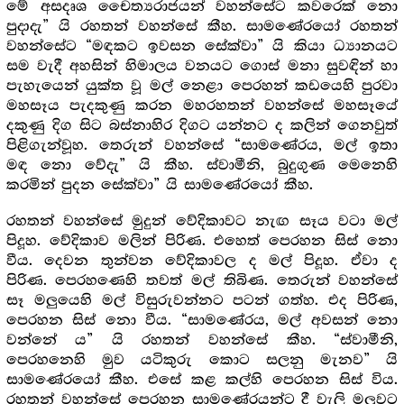
මේ අසදෘශ චෛත්‍යරාජයන් වහන්සේට කවරෙක් නො
පුදාදැ” යි රහතන් වහන්සේ කීහ. සාමණේරයෝ රහතන්
වහන්සේට “මඳකට ඉවසන සේක්වා” යි කියා ධ්‍යානයට
සම වැදී අහසින් හිමාලය වනයට ගොස් මනා සුවඳින් හා
පැහැයෙන් යුක්ත වූ මල් නෙළා පෙරහන් කඩයෙහි පුරවා
මහසෑය පැදකුණු කරන මහරහතන් වහන්සේ මහසෑයේ
දකුණු දිග සිට බස්නාහිර දිගට යන්නට ද කලින් ගෙනවුත්
පිළිගැන්වූහ. තෙරුන් වහන්සේ “සාමණේරය, මල් ඉතා
මඳ නො වේදැ” යි කීහ. ස්වාමීනි, බුදුගුණ මෙනෙහි
කරමින් පුදන සේක්වා” යි සාමණේරයෝ කීහ.
රහතන් වහන්සේ මුදුන් වේදිකාවට නැඟ සෑය වටා මල්
පිදූහ. වේදිකාව මලින් පිරිණ. එහෙත් පෙරහන සිස් නො
වීය. දෙවන තුන්වන වේදිකාවල ද මල් පිදූහ. ඒවා ද
පිරිණ. පෙරහණෙහි තවත් මල් තිබිණ. තෙරුන් වහන්සේ
සෑ මලුයෙහි මල් විසුරුවන්නට පටන් ගත්හ. එද පිරිණ,
පෙරහන සිස් නො වීය. “සාමණේරය, මල් අවසන් නො
වන්නේ ය” යි රහතන් වහන්සේ කීහ. “ස්වාමීනි,
පෙරහනෙහි මුව යටිකුරු කොට සලනු මැනව” යි
සාමණේරයෝ කීහ. එසේ කළ කල්හි පෙරහන සිස් විය.
රහතන් වහන්සේ පෙරහන සාමණේරයන්ට දී වැලි මලුවට