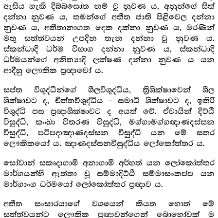
ඇසිය හැකි දිබ්බසෝත නම් වූ නුවණ ය, අනුන්ගේ සිත්
දන්නා නුවණ ය, තමන්ගේ අතීත ජාති පිළිවෙල දන්නා
නුවණ ය, අතීතානාගත දෙක දක්නා නුවණ ය, මරණින්
මතු සත්ත්වයන් උපදින තැන දන්නා වූ නුවණ ය.
ස්කන්ධාදි ධර්ම විභාග දන්නා නුවණ ය, ස්කන්ධාදි
ධර්මයන්ගේ අනිත්‍යාදි ලක්ෂණ දන්නා නුවණ ය යන
ආදීහු ලෞකික ප්‍ර‍ඥාවෝ ය.
සප්ත විශුද්ධීන්ගේ ශීලවිශුද්ධිය, ත්‍රිශික්ෂාවෙන් ශීල
ශික්ෂාවට ද, චිත්තවිශුද්ධිය - සමාධි ශික්ෂාවට ද, ඉතිරි
විශුද්ධි පස ප්‍ර‍ඥාශික්ෂාවට ද අයත් වේ. ඒවායින් දිට්ඨි
විසුද්ධි, කංඛා විතරණ විසුද්ධි, මග්ගාමග්ගඥාණදස්සන
විසුද්ධි, පටිපදාඤාණදස්සන විසුද්ධි යන මේ සතර
ලෞකිකයෝ ය. ඤාණදස්සනවිසුද්ධිය ලෝකෝත්තර ය.
සෝවාන් සකෘදාගාමි අනාගාමි අර්හත් යන ලෝකෝත්තර
මාර්ගයන්හි ඇත්තා වූ සම්මාදිට්ඨි සම්මාසංකප්ප යන
මාර්ගාංග ධර්මයෝ ලෝකෝත්තර ප්‍ර‍ඥාව ය.
අතීත සංසාරයාගේ වශයෙන් කියත හොත් මේ
සත්ත්වයන්ට ලෞකික ප්‍ර‍ඥාවන්ගෙන් බොහෝවක් ම