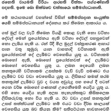
ජනෙති වායමති විරියං ආරභති චිත්තං පග්ගණ්හාති
පදහති. ඉමෙ ඛො භික්ඛවෙ චත්තාරො සම්මප්පධානාති.
මේ තථාගතයන් වහන්සේ විසින්
සම්මප්පදාන සංයුක්ත
සම්මප්පධානයන් දේශනය කර තිබෙන ආකාරය ය.
යෙහි
ගස් මුල් වල වැටී තිබෙන වියළි කොළ වැනි නො වටිනා
දේවල් මෙන් ප්‍රයෝජනය ඇති වටිනා දේවල් පහසුවෙන්
නො ලැබිය හැකි ය. රන් රිදී මිල මුදල් වස්ත්‍රාභරණ ආහාර
පාන වතු කුඹුරු යාන වාහනාදි වටිනාකම ඇති
ප්‍රයෝජනවත් දේ ලැබීමට වෙහෙසිය යුතු ය. වටිනාකම
බොහෝ ඇති, බොහෝ ප්‍රයෝජනවත් දේ ලැබීමට
බොහෝ වෙහෙසිය යුතු ය. ලබන දෙයෙහි ලබන
තනතුරෙහි වටිනාකම උසස්කම වැඩි වැඩි පමණට එය
ලැබීමට වඩ වඩා වෙහෙසිය යුතු ය. ලිපිකාර කමක් තරම
තනතුරක් ලැබීමට වුව ද වයස අවුරුදු පහ හයේ දී පටන්
ගෙන වර්ෂ බොහෝ ගණනක් උගෙනීමෙහි යෙදිය යුතු ය.
එහි නො යෙදිය හැකි අලස තැනැත්තකුට කිසිකලෙක
ලිපිකරුවකු නො විය හැකි ය. ඊට වඩා උසස් තනතුරක්
උසස් තත්ත්වයක් ලැබීමට නම් එයට වඩා දීර්ඝ කාලයක්
වෙහෙසිය යුතු බව කියනු කිම? සතිපට්ඨාන භාවනාවෙහි