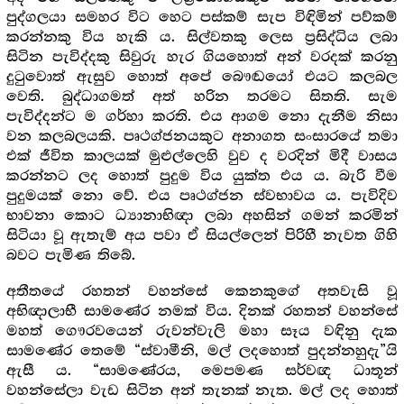
පුද්ගලයා සමහර විට හෙට පස්කම් සැප විඳිමින් පව්කම්
කරන්නකු විය හැකි ය. සිල්වතකු ලෙස ප්‍ර‍සිද්ධිය ලබා
සිටින පැවිද්දකු සිවුරු හැර ගියහොත් අන් වරදක් කරනු
දුටුවොත් ඇසුව හොත් අපේ බෞඬයෝ එයට කලබල
වෙති. බුද්ධාගමත් අත් හරින තරමට සිතති. සැම
පැවිද්දන්ට ම ගර්හා කරති. එය ආගම නො දැනීම නිසා
වන කලබලයකි. පෘථග්ජනයකුට අනාගත සංසාරයේ තමා
එක් ජීවිත කාලයක් මුළුල්ලෙහි වුව ද වරදින් මිදී වාසය
කරන්නට ලද හොත් පුදුම විය යුක්ත එය ය. බැරි වීම
පුදුමයක් නො වේ. එය පෘථග්ජන ස්වභාවය ය. පැවිදිව
භාවනා කොට ධ්‍යානාභිඥා ලබා අහසින් ගමන් කරමින්
සිටියා වූ ඇතැම් අය පවා ඒ සියල්ලෙන් පිරිහී නැවත ගිහි
බවට පැමිණ තිබේ.
අතීතයේ රහතන් වහන්සේ කෙනකුගේ අතවැසි වූ
අභිඥාලාභී සාමණේර නමක් විය. දිනක් රහතන් වහන්සේ
මහත් ගෞරවයෙන් රුවන්වැලි මහා සෑය වඳිනු දැක
සාමණේර තෙමේ “ස්වාමීනි, මල් ලදහොත් පුදන්නහුදැ”යි
ඇසී ය. “සාමණේරය, මෙපමණ සර්වඥ ධාතූන්
වහන්සේලා වැඩ සිටින අන් තැනක් නැත. මල් ලද හොත්