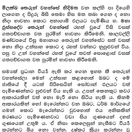
වන කල්හි පා දියෙහි
මිලක්ඛ තෙරුන් වහන්සේ නිදිමත
ලාගෙන ද පිදුරු බිසි තෙමා හිස මත තබා ගෙන ද නො
නිදා භාවනා කොට අනාගාමි ඵලයට පැමිණිය හ.
මහා
රහත් වූයේ විසි වසක්
ඵුස්සදේව තෙරුන් වහන්සේ
ගතපච්චාගත වත පුරමින් භාවනා කිරීමෙනි. කාලවල්ලි
මණ්ඩපයේ විසූ මහානාග තෙරුන් වහන්සේට සත් වසක්
නො නිදා උත්සාහ කොට ද රහත් වන්නට නුපුළුවන් විය.
පසු ව උන් වහන්සේ රහත් වූයේ තවත් සොළොස් වසක්
ගතපච්චාගත වත පුරමින් භාවනා කිරීමෙනි.
සම්‍යක් ප්‍ර‍ධාන වීර්‍ය්‍ය ඇති කර ගෙන ඉහත කී තෙරුන්
වහන්සේලා මෙන් උත්සාහ කළහොත් ඔබට ද මේ
ජාතියේ දී යටත් පිරිසෙයින් සෝවාන් ඵලයට වත්
පැමිණෙන්නට පුළුවන් විය හැකි ය. උපන් කෙනකුට කවර
ආකාරයකින් වත් නො මැරී නො සිටිය හැකි ය. කිනම්
ආකාරයකින් හෝ මැරෙන්නට වන ඔබට, ධර්ම මාර්ගයේ
ගමන් කොට මැරෙන්නට වුවහොත් එය අනිකකින්
මරණයට පැමිණෙනවාට වඩා සිය ගුණයෙන් දහස්
ගුණයෙන් උතුම් ය. ඒ නිසා කෙලෙසුන් නැසීමට වීර්‍ය්‍ය
කරන්නට බිය නො වන්න. දුෂ්කර ක්‍රියා කරන්නා වූ