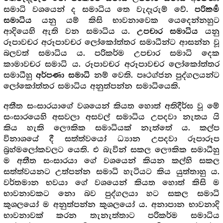
සමාධි වශයෙන් ද සමාධිය තෙ වැදෑරුම් වේ.
පරිකර්‍ම
යනු යම් කිසි භාවනාවෙක යෙදෙන්නහුට
සමාධිය
ආදියෙහි ඇති වන සමාධිය ය.
යනු
උපචාර සමාධිය
රූපාවචර අරූපාවචර ලෝකෝත්තර සමාධීන්ට ආසන්න වූ
බලවත් සමාධිය ය. පරිකර්ම උපචාර සමාධි දෙක
කාමාවචර සමාධි ය. රූපාවචර අරූපාවචර ලෝකෝත්තර
සමාධීහු
නම් වෙති. පෘථග්ජන පුද්ගලයන්ට
අර්පණා සමාධි
ලෝකෝත්තර සමාධිය අනුත්පන්න සමාධියෙකි.
අතීත සංසාරයාගේ වශයෙන් කියත හොත් අතිදීර්ඝ වූ මේ
සංසාරයෙහි අසවලා අසවල් සමාධිය උපදවා නැතය යි
කිය හැකි ලෞකික සමාධියක් නැත්තේ ය. කල්ප
විනාශයේ දී සත්ත්වයෝ ධ්‍යාන උපදවා රූපාරූප
බ්‍ර‍හ්මලෝකවලට යෙති. එ බැවින් සකල ලෞකික සමාධීහු
ම අතීත සංසාරයා ගේ වශයෙන් කියන කල්හි සකල
සත්ත්වයනට උත්පන්න සමාධි හැටියට කිය යුත්තාහු ය.
වර්තමාන භවයා ගේ වශයෙන් කියත හොත් කිසි ම
භාවනාවකට නො බව පුද්ගලයා හට සකල සමාධි
කුශලයෝ ම අනුත්පන්න කුශලයෝ ය. අනාපාන භාවනාදි
භාවනාවක් කරන තැනැත්තාට පරිකර්ම සමාධිය