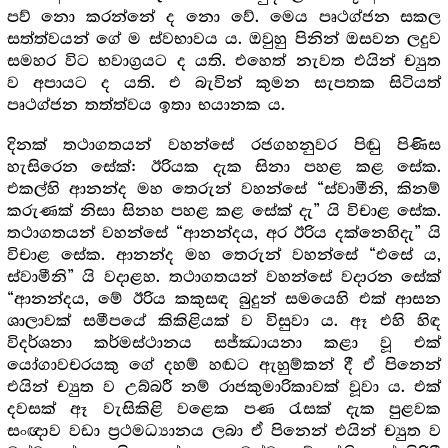
පව් නො කරන්නේ ද නො වේ. මෙය පෘථග්ජන සකල
සත්ත්වයන් ගේ ම ස්වභාවය ය. ඔවුහු පිනින් ඔසවන ලදුව
සමහර විට භවාග්‍ර‍යට ද යති. එහෙත් නැවත එයින් ච්‍යුත
ව අපායට ද යති. එ බැවින් කුමන සැපතක සිටියත්
පෘථග්ජන තත්ත්වය ඉතා භයානක ය.
දිනක් තථාගතයන් වහන්සේ රජගහනුවර පිඬු පිණිස
හැසිරෙන සේක්: ඊරියක දැක සිනා පහළ කළ සේක.
එකල්හි ආනන්ද මහ තෙරුන් වහන්සේ “ස්වාමීනි, කිනම්
කරුණක් නිසා සිනහ පහළ කළ සේක් දැ” යි විචාළ සේක.
තථාගතයන් වහන්සේ “ආනන්දය, අර ඊරිය දක්නෙහිදැ” යි
විචාළ සේක. ආනන්ද මහ තෙරුන් වහන්සේ “එසේ ය,
ස්වාමීනි” යි වදාළහ. තථාගතයන් වහන්සේ වදාරන සේක්
“ආනන්දය, මේ ඊරිය කකුසඳ බුදුන් සමයෙහි එක් ආසන
ශාලාවක් සමීපයේ කිකිළියක් ව විසුවා ය. ඈ එහි හිඳ
විදර්ශනා කර්මස්ථානය සජ්ඣායනා කළා වූ එක්
යෝගාවචරයකු ගේ දහම් හඬට ඇහුම්කන් දී ඒ පිනෙන්
එයින් ච්‍යුත ව උබ්බරී නම් රාජකුමාරිකාවක් වූවා ය. එක්
දවසක් ඈ වැසිකිළි වළෙක පණ රැසක් දැක පුළවක
සංඥාව වඩා ප්‍ර‍ථමධ්‍යානය ලබා ඒ පිනෙන් එයින් ච්‍යුත ව