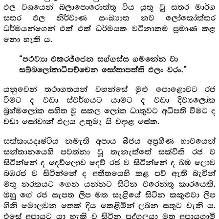
ඵල වශයෙන් බලාපොරොත්තු විය යුතු වූ සතර මාර්ග
සතර ඵල නිර්වාණ සංඛ්‍යාත නව ලෝකෝත්තර
ධර්මයන්ගෙන් එක් එක් ධර්මයක වටිනාකම ප්‍ර‍මාණ කළ
නො හැකි ය.
“පථව්‍යා එකරජ්ජෙන සග්ගස්ස ගමනේන වා
සබ්බලෝකාධිපච්චෙන සෝතාපත්ති ඵලං වරං.”
යනුවෙන් තථාගතයන් වහන්සේ මුළු පොළොවට රජ
වීමට ද වඩා ස්වර්ගයට යාමට ද වඩා දිව්‍යලෝක
බ්‍ර‍හ්මලෝක සහිත වූ සකල ලෝක ධාතුවට අධිපති වීමට ද
වඩා සෝවාන් ඵලය උතුමැ යි වදාළ සේක.
සත්කායදෘෂ්ටිය නමැති අපාය බීජය අප්‍ර‍හීණ භාවයෙන්
සන්තානයෙහි පවත්නා වූ තැනැත්තේ සක්විති රජ ව
සිටින්නේ ද දෙව්ලොව දෙව් රජ ව සිටින්නේ ද බඹ ලොව
බඹරජ ව සිටින්නේ ද අතීතයෙහි කළ පව් ඇති බැවින්
මතු නරකයට ගෙන යන්නට සිටින වරෙන්තු කාරයෙකි.
ඔහු ගේ රජ සැපත ලිප මත සැළියේ සිටින කකුළුවා ලිප
ගිනි මොලවන තෙක් දිය කෙළිමින් ලබන සතුට වැනි ය.
එසේ අපායට යා හැකි ව සිටින පුද්ගලයා මතු අපායගාමී