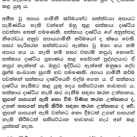
කළ යුතු ය.
අතීත වූ අපාය ගාමිනී කර්මයන්ට සත්ත්වයා අපායට
පැමිණවිය හැකි වන්නේ ඔහු තුළ සත්කාය දෘෂ්ටිය
පවත්නා තෙක් පමණෙකි. සත්කාය දෘෂ්ටිය ගේ අනුත්පාද
නිරෝධය අනුව අපායගාමිනී කර්මයෝ ද ක්ෂය වෙති.
සසර සැරිසරන සත්ත්වයාට ඇත්තා වූ මහා භය නම්
අපාය භය ය. නැති නම් සසර එතරම් නපුරු නොවේ.
සත්කාය දෘෂ්ටිය ප්‍ර‍හාණය කළ සෝවාන් පුද්ගලයාට ඒ
නපුර නැත්තේ ය. ඔහුට ඉදිරියට ඇත්තේ මනුෂ්‍ය දේව
බ්‍ර‍හ්ම සංඛ්‍යාත සුගති භව පමණෙකි. අපාය ගාමිනී කර්ම
පවත්නේ සත්කාය දෘෂ්ටියෙහි එල්බ ගෙන ය. ඒ සත්කාය
දෘෂ්ටිය නැසීමට කළ යුතු දෙය සතිපට්ඨාන භාවනාව ය.
සත්කාය දෘෂ්ටිය නැති කර ගැනීම සඳහා කරන උත්සාහය,
නූපන් පාපයන් ඇති නො වීම පිණිස කරන උත්සාහය ද,
උපන් පාපයන් නැති කිරීම සඳහා කරන උත්සාහය ද වේ.
නූපන් පාපයන් ඇති වන්නට නො දීමටත් උපන් පාපයන්
නැති කිරීමටත් සතිපට්ඨාන භාවනාව හැර අන් කළ
යුත්තක් නැත.