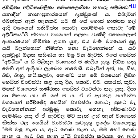
“සො පස්සෙය්‍ය සරීරං සිවථිකාය
[1]
ජඩ්ඪිතං අට්ඨිසංඛලිකං සමංසලොහිතං නහාරු සම්බන්‍ධ”
යනාදීන් නානාප්‍ර‍කාරයෙන් දැක්වුණේ ය. එබැවින්
එබන්දක් ඇති තැනකට යට කී සේ ගොස් හාත්පස ගල්
ආදි වශයෙන් සනිමිත්ත කොටැ සාරම්මණ කොටැ
“මේ
”යි ස්වභාව වශයෙන් සලකා වර්‍ණාදි එකොලොස්
අට්ඨිකය
ආකාරයෙන් නිමිත්ත උගත යුතු. එය වර්‍ණ වශයෙන් සුදු
යයි බලත්හොත් නිමිත්ත නො වැටහෙන්නේ ය. යට
දැක්වුණු ඕදාත කසිණය හා මිශ්‍ර‍ වන බැවිනි. එසේ හෙයින්
“අට්ඨික” ය යි පිළිකුල වශයෙන් ම බැලිය යුතු.
යනු
ලිඞ්ග
මෙහි අත් ආදියට ලැබෙන නමෙකි. එබැවින් අත්, පා, හිස,
බඩ, බාහු, කටි,කලවා, කෙණ්ඩ යන මේ වශයෙන් ලිඞ්ග
හෙයින් ව්‍යවස්ථා කළ යුතු දිග, කොට, වට, සතරැස්, කුඩා,
මහත් වශයෙන්
හෙයින් ව්‍යවස්ථා කළ යුතු. දිසා
සණ්ඨාන
හා ඕකාස යට කී සේ ම ය. ඒ ඒ ඇටවල පර්‍ය්‍යන්ත
වශයෙන්
හෙයින් ව්‍යවස්ථා කොටැ ප්‍ර‍කට වැ
පරිච්ඡේද
වැටහෙන්නාක් අරමුණු කොටැ ගෙනැ අර්පණාවට
පැමිණිය යුතු ඒ ඒ ඇටවල මිටි තැන් උස් තැන් වශයෙන්
හෙයින් ව්‍යවස්ථා කටයුතු ප්‍රදේශ වශයෙනුදු
නින්න ථල
“මම වළ තැන ය, ඇට ගොඩ තැන ය, මම හෝ ගොඩ
තැන ය, ඇට වළ තැන ය”යි ව්‍යවස්ථා කටයුතු. දෙ ඇට