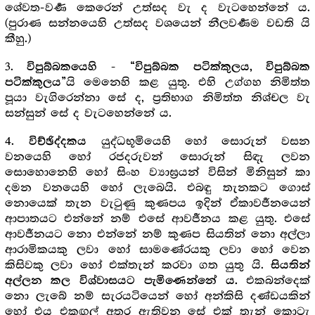
ශේවත-වර්‍ණ කෙරෙන් උත්සද වැ ද වැටහෙන්නේ ය.
(පුරාණ සන්නයෙහි උත්සද වශයෙන් නීලවර්‍ණම වඩති යි
කීහු.)
3.
විපුබ්බකයෙහි - “විපුබ්බක පටික්කුලය, විපුබ්බක
යි මෙනෙහි කළ යුතු. එහි උග්ගහ නිමිත්ත
පටික්කුලය”
පූයා වැගිරෙන්නා සේ ද, ප්‍ර‍තිභාග නිමිත්ත නිශ්චල වැ
සන්සුන් සේ ද වැටහෙන්නේ ය.
4.
යුද්ධභූමියෙහි හෝ සොරුන් වසන
විච්ඡිද්දකය
වනයෙහි හෝ රජදරුවන් සොරුන් සිඳැ ලවන
සොහොනෙහි හෝ සිංහ ව්‍යාඝ්‍ර‍යන් විසින් මිනිසුන් කා
දමන වනයෙහි හෝ ලැබෙයි. එබඳු තැනකට ගොස්
නොයෙක් තැන වැටුණු කුණපය ඉදින් ඒකාවර්‍ජනයෙන්
ආපාතයට එන්නේ නම් එසේ ආවර්‍ජනය කළ යුතු. එසේ
ආවර්‍ජනයට නො එන්නේ නම් කුණප සියතින් නො අල්ලා
ආරාමිකයකු ලවා හෝ සාමණේරයකු ලවා හෝ වෙන
කිසිවකු ලවා හෝ එක්තැන් කරවා ගත යුතු යි.
සියතින්
එකබන්දෙක්
අල්ලන කල විශ්වාසයට පැමිණෙන්නේ ය.
නො ලැබේ නම් සැරයටියෙන් හෝ අන්කිසි දණ්ඩයකින්
හෝ එය එකඟුල් අතර ඇතිවන සේ එක් තැන් කොටැ