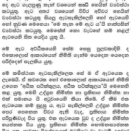
දෙ ඇට ගැලපුණු තැන් වශයෙන්
හෙයින් ව්‍යවස්ථා
සන්‍ධි
කටයුතු. ඇට අතර වශයෙන් විවිර අවිවර හෙයින්
ව්‍යවස්ථා කටයුතු සියලු ඇටසැකිල්ලෙහි හෝ ඇටයෙහි
හෝ නුවණ මෙහෙයා “මෙ තැන මේ ඇට ය”යි හාත්පසින්
ව්‍යවස්ථා කටයුතු. මෙසේත් නො වැටහේ නම් නළල්
ඇටයෙහි සිත යෙදිය යුතු යි.
මේ ඇට අට්ඨිකයෙහි සේම සෙසු පුලවකාදිහි ද
එකොලොස් ආකාරයෙන් නිමිති ගැන්ම යෙදෙන යෙදෙන
පරිද්දෙන් සැලකිය යුතු.
මේ කර්‍මස්ථාන ඇටසැකිල්ලෙක සේ ම ඒ ඇටයෙක ද
ලැබෙයි. ඒ කවරෙක හෝ එකොලොස් ආකාරයෙන් නිමිති
උගෙන “අඨික පටික්කූලය, අඨික පටික්කූලය”යි මෙනෙහි
කළ යුතු. මෙහි උද්ග්‍ර‍හ නිමිත්ත හා ප්‍ර‍තිභාග නිමිත්ත හා
එක් සමානය යි අටුවායෙහි කියා තිබේ. ඒ කීම එක
ඇටයෙක නම් සුදුසු ය, ඇට සැකිල්ලෙහි උද්ග්‍ර‍හ නිමිත්ත
පෙර පෙනෙන විවර ඇති වැද, ප්‍ර‍තිභාග නිමිත්ත
පරිපූර්‍ණවැද විය යුතු. එක ඇටයෙක වුව ද උද්ග්‍ර‍හ නිමිත්ත
භයජනක විය යුතු. ප්‍ර‍තිභාග නිමිත්ත සෞමනස්‍යජනක