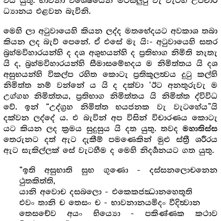
විය යුතු. භාවනා විශේෂයෙන් මටසිලුටු වැ වැටහී උපචාර
ධ්‍යානය එළවන බැවිනි.
මෙහි ලා අටුවායෙහි කියන ලද්ද මතභේදයට අවකාශ තබා
කියන ලද බැව් පෙනේ. ඒ එසේ මැ යි:- අටුවායෙහි සතර
බ්‍ර‍හ්මවිහාරයන්හි ද දශ අශුභයන්හි ද ප්‍ර‍තිභාග නිමිති නැතැ
යි ද, බ්‍ර‍හ්මවිහාරයන්හි සීමාසමේභදය ම නිමිත්තය යි දශ
අසුභයන්හි විකල්ප රහිත කොටැ ප්‍ර‍තිකූලත්‍වය දුටු කල්හි
නිමිත්ත නම් වන්නේ ය යි ද දක්වා ‘ඊට අනතුරුවැ ම
උග්ගහ නිමිත්තය, ප්‍ර‍තිභාග නිමිත්තය යි නිමිත්ත ද්විවිධ
වේ. ඉන් “උද්ග්‍ර‍හ නිමිත්ත භයජනක වැ වැටහේය”යි
දක්වන ලද්දේ ය. එ බැවින් අප විසින් විචාරණය කොටැ
යට කියන ලද ක්‍ර‍මය සුදුසුය යි දත යුතු. තවද
මහාතිස්ස
තෙරුනට දත් ඇට දැකීම් පමණෙකින් මුළු ස්ත්‍රී ශරීරය
ඇට සැකිල්ලක් සේ වැටහීම ද මෙහි නිදර්‍ශනයට ගත යුතු.
“ඉති අසුභාති සුභ ගුණො - දස්සනලොචනෙන
ථුතකිත්ති,
යානි අවොච දසබලො - එකෙකජඣානහෙතූති
එවං තානි ච තෙසං ච - භාවනානයමිදං වීදිත්‍වාන
තෙසචේව අයං භිය්‍යො - පකිණ්ණක කථාව