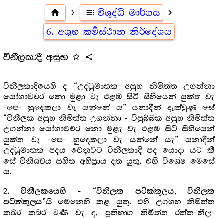
home
navigate_next
toc
විශුද්ධි මාර්ගය
navigate_next
6. අශුභ කර්‍මස්ථාන නිර්දේශය
විනීලකාදී අසුභ
star_outline
share
විනීලකාදියෙහි ද “උද්ධුමාතක අසුභ නිමිත්ත උගන්නා
යෝගාවචර නො මුළා වැ එළඹ සිටි සිහියෙන් යුක්ත වැ
-පෙ- හුදෙකලා වැ යන්නේ ය” යනාදීන් දැක්වුණු සේ
“විනීලක අසුභ නිමිත්ත උගන්නා - විපුබ්බක අසුභ නිමිත්ත
උගන්නා යෝගාවචර නො මුළැ වැ එළඹ සිටි සිහියෙන්
යුක්ත වැ -පෙ- හුදෙකලා වැ යන්නේ යැ” යනාදීන්
උද්ධුමාතක පදය වෙනුවට විනීලකාදි පද යොදා යට කී
සේ විනිශ්චය සහිත අභිප්‍රාය දත යුතු. එහි විශේෂ මෙසේ
ය.
2.
විනීලකයෙහි - “විනීලක පටික්කුලය, විනීලක
යි මෙනෙහි කළ යුතු. එහි උග්ගහ නිමිත්ත
පටික්කුලය”
කබර කබර වර්‍ණ වැ ද, ප්‍ර‍තිභාග නිමිත්ත රක්ත-නීල-