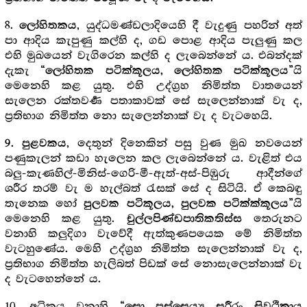
8.
, යුද්ධමණ්ඩලාදියෙහි දී වැදුණු පහරින් අත්
ලෝහිතකය
පා ආදිය කැපුණු කල්හි ද, ගඩ පොළ ආදිය පැලුණු කල
එහි මුඛයෙන් වැගිරෙන කල්හි ද ලැබෙන්නේ ය. එබන්දක්
දැකැ
යි
“ලෝහිතක පටික්කූලය, ලෝහිතක පටික්කූලය”
මෙනෙහි කළ යුතු. එහි උද්ග්‍ර‍හ නිමිත්ත වාතයෙන්
සැලෙන රක්තවර්‍ණ පතාකාවක් සේ සැලෙන්නාක් වැ ද,
ප්‍ර‍තිභාග නිමිත්ත නො සැලෙන්නාක් වැ ද වැටහෙයි.
, දෙතුන් දිනෙකින් පසු වුණ මුඛ නවයෙන්
9. පුළවකය
පණුකැලන් කඩා හැලෙන කල ලැබෙන්නේ ය. වැළිත් එය
බලු-කැණහිල්-මිනිස්-ගෙරි-මී-ඇත්-අස්-පිඹුරු ආදීන්ගේ
ශරීර තරම් වැ ම හැල්බත් රැසක් සේ ද සිටියි. ඒ කෙබඳු
තැනෙක හෝ
යි
පුලවක පටිකූලය, පුලවක පටික්ක්කූලය”
මෙනෙහි කළ යුතු.
තෙරුනට
චුල්ලපිණ්ඩපාතිකතිස්ස
වනාහි කලුදිගා වැවේදී ඇත්කුණපයෙක මේ නිමිත්ත
වැටහුණේය. මෙහි උද්ග්‍ර‍හ නිමිත්ත සැලෙන්නාක් වැ ද,
ප්‍ර‍තිභාග නිමිත්ත හැලිබත් පිඩක් සේ නොසැලෙන්නාක් වැ
ද වැටහෙන්නේ ය.
10. අධිකය වනාහි