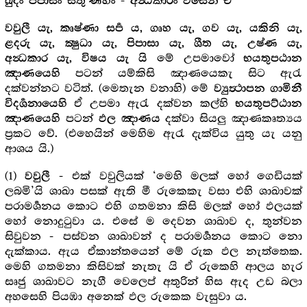
”
ඛුදං පීපාසං සීතු‘ණ්හං - අන්‍ධකාරං විසෙන ච
වවුලී යැ, කෘෂ්ණා සර්‍ප ය, ගෘහ යැ, ගව යැ, යකිනි යැ,
ළදරු යැ, ක්‍ෂුධා යැ, පිපාසා යැ, ශීත යැ, උෂ්ණ යැ,
මේ උපමාවෝ
අන්‍ධකාර යැ, විෂය යැ යි
භයතුපඨාන
පටන් යම්කිසි ඤාණයෙකැ සිට ඇරැ
ඤාණයෙහි
දක්වන්නට වටිත්. (මෙතැන වනාහි) මේ
ව්‍යුත්‍ථාපන ගාමිනී
ඒ උපමා ඇරැ දක්වන කල්හි
විදර්‍ශනායෙහි
භයතුපට්ඨාන
පටන්
දක්වා සියලු ඤාණකෘත්‍යය
ඤාණයෙහි
ඵල ඤාණය
ප්‍ර‍කට වේ. (එහෙයින් මෙහිම ඇරැ දැක්විය යුතු යැ යනු
ආශය යි.)
(1)
- එක් වවුලියක් ‘මෙහි මලක් හෝ ගෙඩියක්
වවුලී
ලබමි’යි ශාඛා පසක් ඇති මී රුකෙකැ වසා එහි ශාඛාවක්
පරාමර්‍ශනය කොට එහි ගතමනා කිසි මලක් හෝ ඵලයක්
හෝ නොදුටුවා ය. එසේ ම දෙවන ශාඛාව ද, තුන්වන
සිවුවන - පස්වන ශාඛාවන් ද පරාමර්‍ශනය කොට නො
දැක්කාය. ඇය ඒකාන්තයෙන් මේ රුක ඵල නැත්තෙක.
මෙහි ගතමනා කිසිවක් නැතැ යි ඒ රුකෙහි ආලය හැර
සෘජු ශාඛාවට නැගී වෙලෙප් අතුරින් හිස ඇද උඩ බලා
අහසෙහි පියඹා අනෙක් ඵල රුකෙක වැසුවා ය.