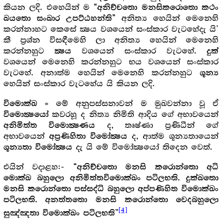
කියන ලදි. එහෙයින් ම
“අනිච්චතො මනසිකරොතො කථං
අනිත්‍ය හෙයින් මෙනෙහි
ඛයතො සංඛාර උපට්ඨහන්ති”
කරන්නාහට කෙසේ ක්‍ෂය වශයෙන් සංස්කාර වැටහේදැ යි’
කී ප්‍ර‍ශ්න විසඳීමෙහි ලා අනිත්‍ය හෙයින් මෙනෙහි
කරන්නහුට
වශයෙන් සංස්කාර වැටහේ.
ක්‍ෂය
දුක්
වශයෙන් මෙනෙහි කරන්නහුට භය වශයෙන් සංස්කාර
වැටහේ. අනාත්ම හෙයින් මෙනෙහි කරන්නහුට
ශූන්‍ය
හෙයින් සංස්කාර වැටහේය යි කියන ලදි.
= මේ අනුපස්සනාවන් ම මුඛවන්නා වූ ඒ
විමොක්ඛ
කවරහූ ද නිත්‍ය නිමිති ආදිය ගේ අභාවයෙන්
විමොක්‍ෂයෝ
ද, තෘෂ්ණා ප්‍ර‍ණිධීන් ගේ
අනිමිත්ත විමොක්‍ෂණය
අභාවයෙන්
ද, ආත්ම ශූන්‍යතායෙන්
අප්‍ර‍ණිහිතා විමෝක්‍ෂය
දැ යි මේ විමෝක්‍ෂයෝ තිදෙන වෙත්.
ශූන්‍යතා විමෝක්‍ෂය
එයින් වදාළහ:-
“අනිච්චතො මනසි කරොන්තො අධි
මොක්ඛ බහුලො අනිමිත්තවිමොක්ඛං පටිලභති. දුක්ඛතො
මනසි කරොන්තො පස්සද්ධි බහුලො අප්පණිහිත විමොක්ඛං
පටිලභති. අනත්තතො මනසි කරොන්තො වෙදබහුලො
[4]
”
සුඤ්ඤතා විමොක්ඛං පටිලභති