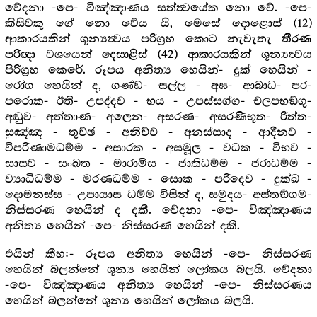
වේදනා -පෙ- විඤ්ඤාණය සත්ත්‍වයේක නො වේ. -පෙ-
කිසිවකු ගේ නො වේය යි, මෙසේ දොළොස් (12)
ආකාරයකින් ශූන්‍යත්‍වය පරිග්‍ර‍හ කොට නැවැතැ
තීරණ
වශයෙන්
ශූන්‍යත්‍වය
පරිඥා
දෙසාළිස් (42) ආකාරයකින්
පිරිග්‍ර‍හ කෙරේ. රූපය අනිත්‍ය හෙයින්- දුක් හෙයින් -
රෝග හෙයින් ද, ගණ්ඩ- සල්ල - අඝ- ආබාධ- පර-
පරොක- ඊති- උපද්දව - භය - උපස්සග්ග- චලපභඞ්ගු-
අඬුව- අත්තාණ- අලෙන- අසරණ- අසරණිභූත- රිත්ත-
සුඤ්ඤ - තුච්ඡ - අනිච්ච - අනස්සාද - ආදීනව -
විපරිණාමධම්ම - අසාරක - අඝමූල - වධක - විභව -
සාසව - සංඛත - මාරාමිස - ජාතිධම්ම - ජරාධම්ම -
ව්‍යාධිධම්ම - මරණධම්ම - සොක - පරිදෙව - දුක්ඛ -
දොමනස්ස - උපායාස ධම්ම විසින් ද, සමුදය- අස්තඞ්ගම-
නිස්සරණ හෙයින් ද දකී. වේදනා -පෙ- විඤ්ඤාණය
අනිත්‍ය හෙයින් -පෙ- නිස්සරණ හෙයින් දකී.
එයින් කීහ:- රූපය අනිත්‍ය හෙයින් -පෙ- නිස්සරණ
හෙයින් බලන්නේ ශූන්‍ය හෙයින් ලෝකය බලයි. වේදනා
-පෙ- විඤ්ඤාණය අනිත්‍ය හෙයින් -පෙ- නිස්සරණය
හෙයින් බලන්නේ ශූන්‍ය හෙයින් ලෝකය බලයි.