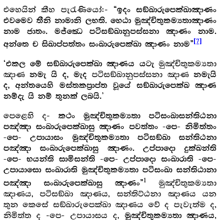
එහෙයින් කීහ පැරැණියෝ:-
“ඉදං සඞ්ඛාරුපෙක්ඛාඤාණං
එවමෙව තීනි නාමානි ලභති. හෙඨා මුඤ්චිතුකම්‍යතාඤාණං
නාම ජාතං. මජ්ඣෙ පටිසඞ්ඛානුපස්සනා ඤාණං නාම.
[7]
අන්තෙ ච සිඛාප්පත්තං සංඛාරුපෙක්ඛා ඤාණං නාම”
මුඤ්චිතුකම්‍යතා
‘එකල මේ සඞ්ඛාරුපෙක්ඛා ඤාණය යටැ
ඤාණ
පටිසඞ්ඛානුපස්සනා ඤාණ
නමැ යි ද, මැද
නමැයි
ද, අන්තයෙහි මස්තකප්‍රාප්ත වූයේ සඞ්ඛාරුපෙක්ඛ ඤාණ
’
නම්දැ යි නම් තුනක් ලබයි.
පෙළෙහි ද-
කථං මුඤ්චිතුකම්‍යතා පටිසංඛාසන්තිඨනා
පඤ්ඤා සංඛාරුපෙක්ඛාසු ඤාණං පවත්තං -පෙ- නිමිත්තං
-පෙ- උපායාසං මුඤ්චිතුකම්‍යතා පටිසඞ්ඛා සන්තිඨනා
පඤ්ඤා සංඛාරුපෙක්ඛාසු ඤාණං. උප්පාදො දුක්ඛන්ති
-පෙ- භයන්ති සාමිසන්ති -පෙ- උප්පාදො සංඛාරාති -පෙ-
උපායාසො සංඛාරාති මුඤ්චිතුකම්‍යතා පටිසංඛා සන්තිඨානා
1
මුඤ්චිතුකම්‍යතා
පඤ්ඤා සංඛාරුපෙක්ඛාසු ඤාණං”
ඤාණය, පටිසඞ්ඛා ඤාණය, සන්තිට්ඨනා ඤාණය යන
තුන කෙසේ සඞ්ඛාරුපෙක්ඛා ඤාණය වේ ද පැවැත්ම ද,
නිමිත්ත ද -පෙ- උපායාසය ද,
,
මුඤ්චිතුකම්‍යතා ඤාණය