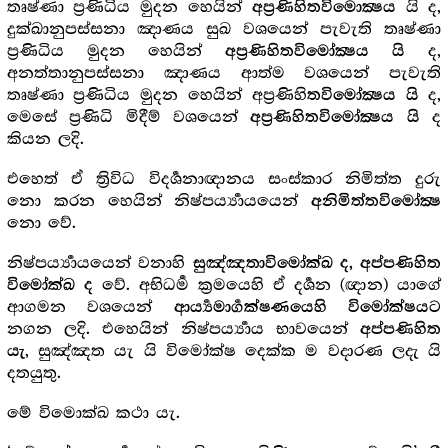
තෘෂ්ණා ප්‍ර‍ණිධිය මුදන හෙයින්
යි ද,
අප්‍ර‍ණිහිතවිමොක්‍ෂය
දුක්ඛානුපස්සනා ඤාණය සුඛ වශයෙන් පැවැති තෘෂ්ණා
ප්‍ර‍ණිධිය මුදන හෙයින්
ද,
අප්‍ර‍ණිහිතවිමෝක්‍ෂය යි
අනත්තානුපස්සනා ඤාණය ආත්ම වශයෙන් පැවැති
තෘෂ්ණා ප්‍ර‍ණිධිය මුදන හෙයින් අප්‍ර‍ණිහි
ද,
තවිමෝක්‍ෂය යි
මෙසේ ප්‍ර‍ණිධි මිදීම් වශයෙන්
ද
අප්‍ර‍ණිහිතවිමෝක්‍ෂය යි
කියන ලදි.
එහෙත් ඒ ත්‍රිවිධ විදර්‍ශනාඥානය සංස්කාර නිමිත්ත දුරු
නො කරන හෙයින් නිෂ්පර්‍ය්‍යායයෙන්
අනිමිත්තවිමෝක්‍ෂ
නො වේ.
නිෂ්පර්‍ය්‍යායයෙන් වනාහි
සුඤ්ඤතාවිමෝක්ඛ ද, අප්පණිහිත
වේ. අභිධර්‍ම ක්‍ර‍මයෙහි ඒ දර්‍ශන (ඥාන) යාගේ
විමෝක්ඛ ද
ආගමන වශයෙන්
ආර්‍ය්‍යමාර්‍ගක්ෂණයෙහි විමෝක්ෂයට
නගන ලදි. එහෙයින් නිෂ්පර්‍ය්‍යාය භාවයෙන්
අප්පණිහිත
, සුඤ්ඤත යැ යි විමෝක්ෂ දෙක්ක ම වදාරණ ලදැ යි
යැ
දතයුතු.
මේ විමොක්ඛ කථා යැ.