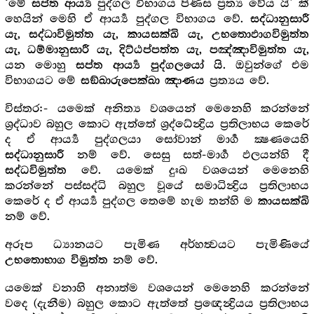
‘මේ
පුද්ගල විභාගය පිණිස ප්‍ර‍ත්‍ය වේය යි’ කී
සප්ත ආර්‍ය්‍ය
හෙයින් මෙහි ඒ ආර්‍ය්‍ය පුද්ගල විභාගය වේ.
සද්ධානුසාරී
යැ, සද්ධාවිමුත්ත යැ, කායසක්ඛි යැ, උභතොඵාගවිමුත්ත
යැ, ධම්මානුසාරී යැ, දිට්ඨප්පත්ත යැ, පඤ්ඤාවිමුත්ත යැ,
යන මොහු
. ඔවුන්ගේ එම
සප්ත ආර්‍ය්‍ය පුද්ගලයෝ යි
විභාගයට මේ
ප්‍ර‍ත්‍යය වේ.
සඞ්ඛාරුපෙක්ඛා ඤාණය
විස්තර:- යමෙක් අනිත්‍ය වශයෙන් මෙනෙහි කරන්නේ
ශ්‍ර‍ද්ධාව බහුල කොට ඇත්තේ ශ්‍ර‍ද්ධේන්‍ද්‍රිය ප්‍ර‍තිලාභය කෙරේ
ද ඒ ආර්‍ය්‍ය පුද්ගලයා සෝවාන් මාර්‍ග ක්‍ෂණයෙහි
නම් වේ. සෙසු සත්-මාර්‍ග ඵලයන්හි දී
සද්ධානුසාරී
වේ. යමෙක් දුඃඛ වශයෙන් මෙනෙහි
සද්ධවිමුත්ත
කරන්නේ පස්සද්ධි බහුල වූයේ සමාධින්‍ද්‍රිය ප්‍ර‍තිලාභය
කෙරේ ද ඒ ආර්‍ය්‍ය පුද්ගල තෙමේ හැම තන්හි ම
කායසක්ඛි
නම් වේ.
අරූප ධ්‍යානයට පැමිණ අර්හත්‍වයට පැමිණියේ
නම් වේ.
උභතොභාග විමුත්ත
යමෙක් වනාහි අනාත්ම වශයෙන් මෙනෙහි කරන්නේ
වදෙ (දැනීම) බහුල කොට ඇත්තේ ප්‍රඥෙන්‍ද්‍රියය ප්‍ර‍තිලාභය