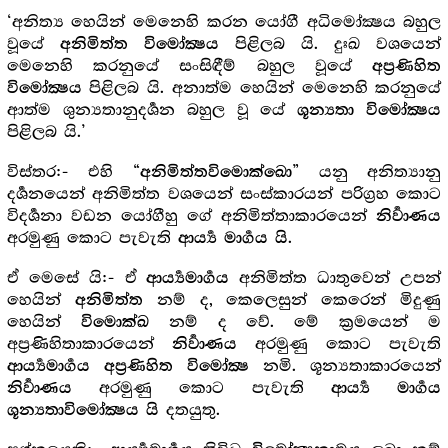
‘අනිත්‍ය හෙයින් මෙනෙහි කරන යෝගී අධිමෝක්‍ෂය බහුල
වූයේ
පිළිලබ යි. දුඃඛ වශයෙන්
අනිමිත්ත විමෝක්‍ෂය
මෙනෙහි කරනුයේ සංසිඳීම් බහුල වූයේ
අප්‍ර‍ණිහිත
පිළිලබ යි. අනාත්ම හෙයින් මෙනෙහි කරනුයේ
විමෝක්‍ෂය
ආත්ම ශුන්‍යතානුදර්‍ශන බහුල වූ යේ
ශූන්‍යතා විමෝක්‍ෂය
පිළිලබ යි.’
විස්තර:- එහි “
” යනු අනිත්‍යානු
අනිමිත්තවිමොක්ඛො
දර්‍ශනයෙන් අනිමිත්ත වශයෙන් සංස්කාරයන් පරිග්‍ර‍හ කොට
විදර්‍ශනා වඩන යෝගීහු ගේ අනිමිත්තාකාරයෙන්
නිර්‍වාණය
අරමුණු කොට පැවැති
.
ආර්‍ය්‍ය මාර්‍ගය යි
ඒ මෙසේ යි:- ඒ
අනිමිත්ත ධාතුවෙන් උපන්
ආර්‍ය්‍යමාර්‍ගය
හෙයින්
නම් ද, කෙලෙසුන් කෙරෙන් මිදුණු
අනිමිත්ත
හෙයින්
නම් ද වේ. මේ ක්‍ර‍මයෙන් ම
විමොක්ඛ
අප්‍ර‍ණිහිතාකාරයෙන්
අරමුණු කොට පැවැති
නිර්‍වාණය
නමි. ශූන්‍යතාකාරයෙන්
ආර්‍ය්‍යමාර්‍ගය අප්‍ර‍ණිහිත විමෝක්‍ෂ
අරමුණු කොට පැවැති
නිර්‍වාණය
ආර්‍ය්‍ය මාර්‍ගය
දතයුතු.
ශූන්‍යතාවිමෝක්‍ෂය යි