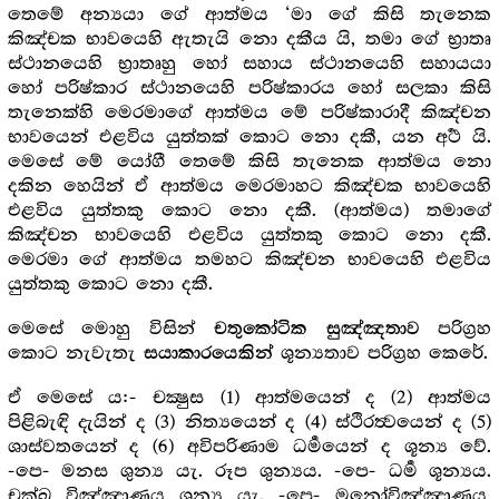
තෙමේ අන්‍යයා ගේ ආත්මය ‘මා ගේ කිසි තැනෙක
කිඤ්චක භාවයෙහි ඇතැයි නො දකීය යි, තමා ගේ භ්‍රාතෘ
ස්ථානයෙහි භ්‍රාතෘහු හෝ සහාය ස්ථානයෙහි සහායයා
හෝ පරිෂ්කාර ස්ථානයෙහි පරිෂ්කාරය හෝ සලකා කිසි
තැනෙක්හි මෙරමාගේ ආත්මය මේ පරිෂ්කාරාදී කිඤ්චන
භාවයෙන් එළවිය යුත්තක් කොට නො දකී, යන අර්‍ථ යි.
මෙසේ මේ යෝගී තෙමේ කිසි තැනෙක ආත්මය නො
දකින හෙයින් ඒ ආත්මය මෙරමාහට කිඤ්චක භාවයෙහි
එළවිය යුත්තකු කොට නො දකී. (ආත්මය) තමාගේ
කිඤ්චන භාවයෙහි එළවිය යුත්තකු කොට නො දකී.
මෙරමා ගේ ආත්මය තමහට කිඤ්චන භාවයෙහි එළවිය
යුත්තකු කොට නො දකී.
මෙසේ මොහු විසින්
පරිග්‍ර‍හ
චතුකෝටික සුඤ්ඤතාව
කොට නැවැතැ
ශූන්‍යතාව පරිග්‍ර‍හ කෙරේ.
සයාකාරයෙකින්
ඒ මෙසේ ය:- චක්‍ෂුස (1) ආත්මයෙන් ද (2) ආත්මය
පිළිබැඳි දැයින් ද (3) නිත්‍යයෙන් ද (4) ස්ථිරත්‍වයෙන් ද (5)
ශාස්වතයෙන් ද (6) අවිපරිණාම ධර්‍මයෙන් ද ශූන්‍ය වේ.
-පෙ- මනස ශුන්‍ය යැ. රූප ශුන්‍යය. -පෙ- ධර්‍ම ශූන්‍යය.
චක්ඛු විඤ්ඤාණය ශූන්‍ය යැ. -පෙ- මනෝවිඤ්ඤාණය,