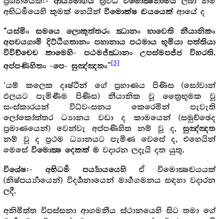
ප්‍ර‍ශ්නයෙකි:-
ත්‍රිවිධ
ලබා නම්
ආර්‍ය්‍යමාර්‍ගය
විමෝක්‍ෂනාමය
අභිධර්‍මයෙහි කුමක් හෙයින්
ආයේ ද
විමොක්ෂ ද්‍වයයෙක්
“යස්මිං සමයෙ ලොකුත්තරං ඣානං භාවෙති නීයානිකං
අපචයගාමි දිට්ඨිගතානං පහානාය පඨමාය භූමියා පත්තියා
විවිච්චෙච කාමෙහි- පඨමජ්ඣානං උපස්මපජ්ජ විහරති.
[5]
”
අප්පණිහිතං -පෙ- සුඤ්ඤතං
‘යම් කලෙක දෘෂ්ටීන් ගේ ප්‍ර‍හාණය පිණිස (සෝවාන්
ඵලයට පැමිණීම පිණිස) නීයානික වූ ත්‍රෛභූමක වූ
සංස්කාරයන් විධ්වංසනය කෙරෙමින් පැවැති
ලෝකෝත්තර ධ්‍යානය වඩා ද කාමයෙන් (සමුච්ඡෙද
ප්‍ර‍මාණයෙන්) වෙන්වැ අප්පණිහිත නම් වූ ද,
සුඤ්ඤත
නම් වූ ද ප්‍ර‍ථම ධ්‍යානයට පැමිණ වෙසේ ද, එහෙයින්
මෙසේ
වදාරන ලදැයි දත යුතු.
විමොක්‍ෂ දෙකක් ම
ඒ විමොක්‍ෂද්‍වයයක්
විශේෂ:- අභිධර්‍ම පර්‍ය්‍යායයෙහි
(නිෂ්පර්‍ය්‍යායෙන්) විදර්‍ශනායෙන් මාර්‍ගගමනය සඳහා වදාරන
ලදී.
අනිමිත්ත විපස්සනා ආගමනීය ස්ථානයෙහි සිට තමා ගේ