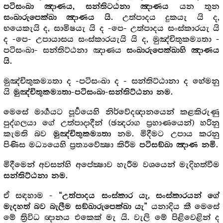
යන තුන
පටිසංඛා ඤාණය, සන්තිටඨනා ඤාණය
. උත්පාදය දුකයැ යි ද,
සංඛාරුපෙක්ඛා ඤාණය යි
භයෙකැයි ද, සාමිෂයැ යි ද -පෙ- උත්පාදය සංස්කාරයැ යි
ද -පෙ- උපායාසය සංස්කාරයැයි යි ද, මුඤ්චිතුකම්‍යතා -
පටිසංඛා- සන්තිට්ඨනා ඤාණය
සංඛාරුපෙක්ඛාහි ඤාණය
.
යි
මුඤ්චිතුකම්‍යතා ද -පටිසංඛා ද - සන්තිට්ඨානා ද හේමනු
යි
.
මුඤ්චිතුකම්‍යතා-පටිසංඛා-සන්තිට්ඨනා නම
මෙසේ මාර්‍ගයට පූර්‍වයෙහි නිර්වේදඥානයෙන් කළකිරුණු
පුද්ගලයා ගේ උත්පාදාදීන් (ඡන්‍දරාග ප්‍ර‍හාණයෙන්) හරිනු
කැමති බව
නම. මිදීමට උපාය කරනු
මුඤ්චිතුකම්‍යතා
පිණිස මධ්‍යයෙහි ප්‍ර‍ත්‍යවේක්‍ෂා කිරීම
.
පටිසඞ්ඛා ඤාණ නමි
මිදීමෙන් අවසන්හි අපේක්‍ෂාව හැරීම වශයෙන් මැදිහත්වීම
.
සන්තිට්ඨනා නම
ඒ සඳහාම -
“උත්පාදය සංස්කාර යැ, සංස්කාරයන් ගේ
යනාදිය කී මෙසේ
මැදහත් බව බැලීම සඞ්ඛාරුපෙක්ඛා යැ”
මේ ත්‍රිවිධ ඥානය එකෙක් මැ යි. වැලි මේ පිළිවෙළින් ද