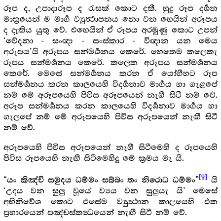
රූප ද, උපාදාරූප ද රැසක් කොට දකී. හුදු රූප දර්‍ශන
මාත්‍රයෙන් ම මාර්‍ග ව්‍යුත්‍ථාපනය නො වන හෙයින් අරූපය
ද දැකිය යුතු වේ. එහෙයින් ඒ රූපය අරමුණු කොට උපන්
‘වේදනා - සංඥා - සංස්කාර - විඥාන යන මෙය
අරූපය’යි අරූපය සන්මර්‍ශනය කෙරේ. හෙතෙම කලෙකැ
රූපය සන්මර්‍ශනය කෙරේ. කලෙක අරූපය සන්මර්‍ශනය
කෙරේ. මෙසේ සන්මර්‍ශනය කරන ඒ යෝගීහට රූප
සන්මර්‍ශනය කරන කාලයෙහි විදර්‍ශනාව මාර්‍ගය හා ගැළපේ
නම් මේ අරූපයෙහි පිවිස අරූපයෙන් නැගී සිටී නම් වේ.
අරූප සන්මර්‍ශනය කරන කාලයෙහි විදර්‍ශනාව මාර්‍ගය හා
ගැලපේ නම් මේ අරූපයෙහි පිවිස අරූපයෙන් නැඟී සිටී
නම් වේ.
අරූපයෙහි පිවිස අරූපයෙන් නැගී සිටීමෙහි ද රූපයෙහි
පිවිස රූපයෙහි නැඟී සිටීමෙහිදු මේ ක්‍ර‍මය මැ යි.
[9]
“
යි
යං කිඤ්චි සමුදය ධම්මං සබ්බං තං නිරොධ ධම්මං”
‘උදය වන සුලු වූයේ ව්‍යය වන සුලුයැ යි’ මෙසේ
අභිනිවේශ කොට එසේම ව්‍යුත්‍ථාන කාලයෙහි එක
ප්‍ර‍හාරයෙන් පඤ්චස්කන්‍ධයෙන් නැඟී සිටී නම් වේ.