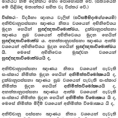
මාර්‍ගයට නම් දෙන්නට නො පොහොසත් වේ. (සත්‍යයෙහි
මේ පිළිබඳ මතාන්තර සහිත වැ විස්තර වේ.)
:- විදර්‍ශනා ඥානය වැලිත් (
)
විස්තර
පටිසම්භිදාමග්ගයෙහි
අනිච්චානුපස්සනා ඤාණය නිත්‍ය වශයෙන් අභිනිවේශය
මුදන හෙයින්
, දුක්ඛානුපස්සනා
සුඤ්ඤතාවිමොක්ඛය
ඤාණය සුඛ වශයෙන් අභිනිවෙශය මුදන හෙයින්
. අනත්තානුපස්සනා ඤාණය ආත්ම
සුඤ්ඤතාවිමොක්ඛ ය
වශයෙන් අභිනිවේශය මුදන හෙයින්
සුඤ්ඤතාවිමොක්ඛය
. මෙසේ අභිනිවෙශ මුඤ්චන වශයෙන්
යි
,
සුඤ්ඤතාවිමොක්ඛයයි ද
අනිච්චානුපස්සනා ඤාණය නිත්‍ය වශයෙන් පැවැති
සංස්කාර නිමිත්ත මුදන හෙයින්
ද,
අනිමිත්තවිමෝක්‍ෂයයි
දුක්ඛානුපස්සනා ඤාණය සුඛ වශයෙන් පැවැති සංස්කාර
නිමිත්ත මුදන හෙයින්
ද,
අනිමිත්තවිමෝක්‍ෂයයි
අනත්තානුපස්සනා ඤාණය ආත්ම වශයෙන් පැවැති
සංස්කාර නිමිත්ත මුදන හෙයින්
ද,
අනිමිත්ත විමොක්‍ෂය යි
මෙසේ නිමිත්ත මිදීම් වශයෙන් අනිමිත්ත විමොක්‍ෂය යි ද,
අනිච්චානු පස්සනා ඤාණය නිත්‍ය වශයෙන් පැවැති