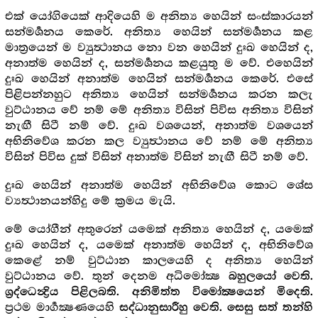
එක් යෝගියෙක් ආදියෙහි ම අනිත්‍ය හෙයින් සංස්කාරයන්
සන්මර්‍ශනය කෙරේ. අනිත්‍ය හෙයින් සන්මර්‍ශනය කළ
මාත්‍රයෙන් ම ව්‍යුත්‍ථානය නො වන හෙයින් දුඃඛ හෙයින් ද,
අනාත්ම හෙයින් ද, සන්මර්‍ශනය කළයුතු ම වේ. එහෙයින්
දුඃඛ හෙයින් අනාත්ම හෙයින් සන්මර්‍ශනය කෙරේ. එසේ
පිළිපන්නහුට අනිත්‍ය හෙයින් සන්මර්‍ශනය කරන කලැ
වුට්ඨානය වේ නම් මේ අනිත්‍ය විසින් පිවිස අනිත්‍ය විසින්
නැඟී සිටී නම් වේ. දුඃඛ වශයෙන්, අනාත්ම වශයෙන්
අභිනිවේශ කරන කල ව්‍යුත්‍ථානය වේ නම් මේ අනිත්‍ය
විසින් පිවිස දුක් විසින් අනාත්ම විසින් නැඟී සිටී නම් වේ.
දුඃඛ හෙයින් අනාත්ම හෙයින් අභිනිවේශ කොට ශේස
ව්‍යත්‍ථානයන්හිදු මේ ක්‍ර‍මය මැයි.
මේ යෝගීන් අතුරෙන් යමෙක් අනිත්‍ය හෙයින් ද, යමෙක්
දුඃඛ හෙයින් ද, යමෙක් අනාත්ම හෙයින් ද, අභිනිවේශ
කෙළේ නම් වුට්ඨාන කාලයෙහි ද අනිත්‍ය හෙයින්
වුට්ඨානය වේ. තුන් දෙනම අධිමෝක්‍ෂ
බහුලයෝ වෙති.
ශ්‍ර‍ද්ධෙන්‍ද්‍රිය පිළිලබති. අනිමිත්ත විමෝක්‍ෂයෙන් මිදෙති.
ප්‍ර‍ථම මාර්‍ගක්‍ෂණයෙහි
සද්ධානුසාරීහු වෙති. සෙසු සත් තන්හි