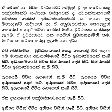
:- පිටත විදර්‍ශනාවට අරමුණු වූ අභිනිවේශ කළ
ඒ මෙසේ යි
පඤ්චස්කන්ධ සංඛ්‍යාත වස්තුවෙන් ද, ස්වසන්තානයෙහි
පවත්නා හෙයින් අජ්ඣත්තප්පත්තයි යි කියන ලද
මිථ්‍යාදෘෂ්ටි ආදියෙන් හා ඒ අනුවැපවත්නා කෙලෙසුන්
කෙරෙන් ද නැගී සිටින හෙයින්
වුට්ඨානය යි කියනු
මාර්‍ගය
ලැබේ. ඒ වුට්ඨානයට යන හෙයින්
.
වුට්ඨානගාමිනී නම
මාර්‍ගය හා ඝටනා කරනු ලැබේ යන අර්‍ථයි.
එහි අභිනිවේශ - වුට්ඨානයෙන් හෙළි පෙහෙළි වීම සඳහා
මේ මාතෘකාවය
අද්‍ධ්‍යාත්මයෙහි පිවිස අද්‍ධ්‍යාත්මයෙන් නැගී
සිටී. අද්‍ධ්‍යාත්මයෙහි පිවිස බාහිරයෙන් නැගී සිටී. බාහිරයෙහි
.
පිවිස අද්‍ධ්‍යාත්මයෙන් නැගී සිටී
රූපයෙහි පිවිස රූපයෙන් නැගී සිටී. රූපයෙහ පිවිස
අරූපයෙන් නැගී සිටී. අරූපයෙහි පිවිස අරූපයෙන් නැගී
.
සිටී. අරූපයෙහි පිවිස රූපයෙන් නැගී සිටී
ඒක ප්‍ර‍හාරයෙන් පඤ්චස්කන්‍ධයෙන් නැගී සිටී.
අනිත්‍ය විසින් පිවිස අනිත්‍ය විසින් නැගී සිටී. අනිත්‍ය විසින්