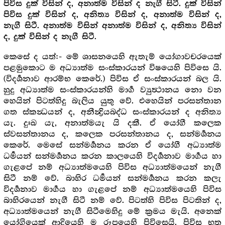
පිවිස දුක් විසින් ද, අනාත්ම විසින් ද නැගී සිටී. දුක් විසින්
පිවිස දුක් විසින් ද, අනිත්‍ය විසින් ද, අනාත්ම විසින් ද,
නැගී සිටී. අනාත්ම විසින් අනාත්ම විසින් ද, අනිත්‍ය විසින්
.
ද, දුක් විසින් ද නැගී සිටී
කෙසේ ද යත්:- මේ ශාසනයෙහි ඇතැම් යෝගාවචරයෙක්
පළමුකොට ම අධ්‍යාත්ම සංස්කාරයන් විෂයෙහි පිවිසෙ යි.
(විදර්‍ශනාව ආරම්භ කෙරේ.) පිවිස ඒ සංස්කාරයන් බල යි.
හුදු අධ්‍යාත්ම සංස්කාරයන්හි මාර්‍ග ව්‍යුත්‍ථානය නො වන
හෙයින් පිටත්හිදු බැලිය යුතු වේ. එහෙයින් පරසන්තාන
ගත ස්කන්‍ධයන් ද, අනීන්‍ද්‍රියබද්ධ සංස්කාරයන් ද අනිත්‍ය
යැ. දුඃඛ යැ, අනාත්මයැ යි දකී. ඒ යෝගී කලෙක
ස්වසන්තානය ද, කලෙක පරසන්තානය ද, සන්මර්‍ශනය
කෙරේ. මෙසේ සන්මර්‍ශනය කරන ඒ යෝගී අධ්‍යාත්ම
ධර්‍මයන් සන්මර්‍ශනය කරන කාලයෙහි විදර්‍ශනාව මාර්‍ගය හා
ගැළපේ නම් අධ්‍යාත්මයෙහි පිවිස අධ්‍යාත්මයෙන් නැගී
සිටී නම් වේ. බාහිර ධර්‍මයන් සන්මර්‍ශනය කරන කලැ
විදර්‍ශනාව මාර්‍ගය හා ගැළපේ නම් අධ්‍යාත්මයෙහි පිවිස
බාහිරයෙන් නැගී සිටී නම් වේ. පිටත්හි පිවිස පිටතින් ද,
අධ්‍යාත්මයෙන් නැගී සිටීමෙහිදු මේ ක්‍ර‍මය මැයි. අනෙක්
යෝගියෙක් ආදියෙහි ම රූපයෙහි පිවිසෙයි. පිවිස භූත