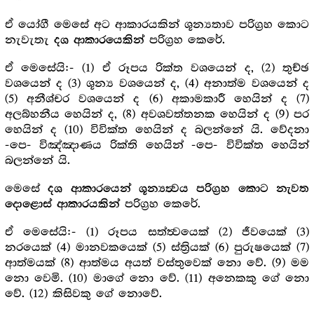
ඒ යෝගී මෙසේ අට ආකාරයකින් ශූන්‍යතාව පරිග්‍ර‍හ කොට
නැවැතැ
පරිග්‍ර‍හ කෙරේ.
දශ ආකාරයෙකින්
ඒ මෙසේයි:- (1) ඒ රූපය රික්ත වශයෙන් ද, (2) තුච්ඡ
වශයෙන් ද (3) ශූන්‍ය වශයෙන් ද, (4) අනාත්ම වශයෙන් ද
(5) අනීශ්චර වශයෙන් ද (6) අකාමකාරී හෙයින් ද (7)
අලබ්හනීය හෙයින් ද, (8) අවශවත්තනක හෙයින් ද (9) පර
හෙයින් ද (10) විවික්ත හෙයින් ද බලන්නේ යි. වේදනා
-පෙ- විඤ්ඤාණය රික්ති හෙයින් -පෙ- විවික්ත හෙයින්
බලන්නේ යි.
මෙසේ
දශ ආකාරයෙන් ශූන්‍යත්‍වය පරිග්‍ර‍හ කොට නැවත
පරිග්‍ර‍හ කෙරේ.
දොළොස් ආකාරයකින්
ඒ මෙසේයි:- (1) රූපය සත්ත්‍වයෙක් (2) ජීවයෙක් (3)
නරයෙක් (4) මානවකයෙක් (5) ස්ත්‍රියක් (6) පුරුෂයෙක් (7)
ආත්මයක් (8) ආත්මය අයත් වස්තුවෙක් නො වේ. (9) මම
නො වෙමි. (10) මාගේ නො වේ. (11) අනෙකකු ගේ නො
වේ. (12) කිසිවකු ගේ නොවේ.