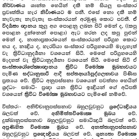
ශාන්ත හෙයින් දකී නම් සියලු සංස්කාර
නිර්වාණය
ප්‍ර‍වෘත්තිය හැර
පනී. එසේ නො දකී නම්
නිර්‍වාණයට ම
නැවැතැ නැවැතැ සංස්කාරයන් අරමුණු කොට පවතී.
ඒ
කුලු අග පොළනු ලබන පිටි මෙන් ද, ((කපු
විදර්‍ශකා ඥානය
පොළන දුන්නෙන් පොළා) ඇට හරන ලද කපු පුළුන්
මෙන් ද, නානාප්‍ර‍කාරයෙන් සංස්කාරයන් පරිග්‍ර‍හ කොට
භය ද, නන්‍ද්‍රිය ද, හැරපියා සංස්කාර පරිග්‍ර‍හයෙහි මැදැහැත්
වැ ත්‍රිවිධානුදර්‍ශනා වශයෙන් සිටී. මෙසේ පරිග්‍ර‍හයෙහි
මැදහත් වැ ත්‍රිවිධානුදර්‍ශනා වශයෙන් සිටී. මෙසේ සිටි ඒ
සංස්කාරෝපේක්‍ෂාඥානය
ත්‍රිවිධ විමෝක්‍ෂ මුඛභාවයට
පැමිණ
ආදී
පිණිස
සද්ධානුසාරි
සප්තආර්‍ය්‍යපුද්ගලභාවය
ප්‍ර‍ත්‍යය වේ. ත්‍රිවිධ අනුපස්සනා වශයෙන් පවත්නා හෙයින්
ශ්‍ර‍ද්ධා- සමාධි- ප්‍ර‍ඥා යන ත්‍රිවිධ ඉන්‍ද්‍රියන් ගේ අධිපති
වශයෙන්
පැමිණේ නම්වේ.
ත්‍රිවිධ විමෝක්‍ෂ මුඛභාවයට
විස්තර:- අනිච්චානුපස්සනාව බහුලවූවහුට
ශ්‍ර‍දේධන්‍ද්‍රියය
බලවත් වේ.
වේ.
අනිමිත්තවිමොක්‍ෂ මුඛය
දුක්ඛානුපස්සනාව බහුලවූවහුට සමාධින්‍ද්‍ර‍යි බලවත් වේ.
වේ.
අප්‍ර‍ණිහිත විමොක්‍ෂ මුඛය
අනත්තානුපස්සනාව
බහුලවූවහුට
බලවත් වේ.
ප්‍රඥෙන්‍ද්‍රියය
ශුන්‍යතා විමොක්‍ෂ