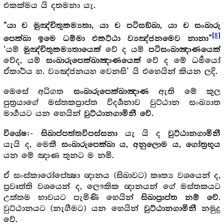
එකක්මය යි දතමනා යැ.
“යා ච මුඤ්චිතුකම්‍යතා, යා ච පටිසඞ්ඛා‍, යා ච සංඛාරු
[8]
පෙක්ඛා ඉමෙ ධම්මා එකට්ඨා ව්‍යඤ්ජනමෙව නානා”
‘යම්
වේ ද යම්
මුඤ්චිතුකම්‍යතායෙක්
පටිසංඛාඤාණයෙක්
වේද, යම්
වේ ද මේ ධර්‍මයෝ
සංඛාරුපෙක්ඛාඤාණයෙක්
ඒකාර්‍ථය හ. ව්‍යඤ්ජනයහ වෙනසි’ යි එහෙයින් කියන ලදි.
මෙසේ අධිගත
ඇති මේ කුල
සංඛාරුපෙක්ඛාඤාණ
පුත්‍ර‍යාගේ මස්තකප්‍රාප්ත විදර්‍ශනාව වුට්ඨාන සංඛ්‍යාත
මාර්‍ගයට යන හෙයින්
.
වුට්ඨානගාමිනී වේ
යැ යි ද
විශේෂ:- සිඛාප්පත්තවිපස්සනා
වුට්ඨානගාමිනී
යැයි ද, මෙකී
සංඛාරුපෙක්ඛා ය, අනුලොම ය, ගෝත්‍ර‍භූය
යන මේ ඤාණ තුනට ම නමි.
ඒ සංස්කාරෝපේක්‍ෂා ඥානය (සිඛාවට) කෘත්‍ය වශයෙන් ද,
ප්‍ර‍වෘත්ති වශයෙන් ද, ලෞකික ඥානයන් ගේ මස්තකයට
උත්තම භාවයට පැමිණි හෙයින්
.
සිඛාප්‍රාප්ත නම් වේ
වුට්ඨානයට (නැගීමට) යන හෙයින්
නමුදු
වුට්ඨානගාමිනී
වේ.