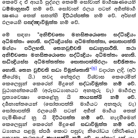
කෙරේ ද ඒ ආර්‍ය්‍ය පුද්ගල තෙමේ සෝවාන් මාර්‍ගක්‍ෂණයෙහි
නම් වේ. සෝවාන් ඵලය පටන් අර්‍හත්මාර්‍ග
ධම්මානුසාරී
ක්‍ෂණය තෙක් සතන්හි
නම් වේ. අර්හත්
දිට්ඨප්පත්ත
ඵලයෙහි
නම් වේ.
පඤ්ඤාවිමුත්ත
මේ සඳහා
“අනිච්චතො මනසිකරොතො සද්ධින්‍ද්‍රියං
අධිමත්තං හොති. සද්ධින්‍ද්‍රියස්ස අධිමත්තත්තා‍, සොතාපත්ති
මග්ගං පටිලභති. තෙනවුච්චති සද්‍ධානුසාරීති. තථා
අනිච්චතො මනසිකරොතො සද්ධින්‍ද්‍රියං අධිමත්තං හොති.
සද්‍ධින්‍ද්‍රියස්ස අධිමත්තත්තා සොතාපත්තිඵලං සච්ඡිකතං
[6]
”
වදාරන ලදි. (අර්‍ථ
හොති. තෙන වුච්චති සද්‍ධා විමුත්තොති
කීයේමැ යි.) තවද හේතුඵල විශ්වාස කෙරෙමින්
කෙලෙසුන් කෙරෙන් මිදුනේ
.
සද්ධාවිමුත්ත නම් වේ
වුඨානන්තයෙහි (අරූපධ්‍යානයට අනතුරු වැ) මාර්‍ගඵල
ප්‍ර‍ත්‍යවෙක්‍ෂා කෙළේනු යි
.
කායසක්ඛි නම් වේ
දර්‍ශනාන්තයෙන් (සෝතාපත්ති මාර්‍ගයට අනතුරු වැ)
සෝතාපත්ති ඵලයෙහි පටන් අර්‍හත් මාර්‍ගය තෙක්
පැමිණියේ නු යි
. හැදහීමෙන්
දිට්ඨපත්ත නම් වේ
කෙලෙසුන් කෙරෙන් මිදුණේ
.
සද්‍ධාවිමුත්ත නම් වේ
ධ්‍යානය පළමු ස්පර්‍ශ කොට පසුවැ නිරෝධය (නිර්‍වාණය)