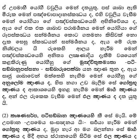
ඒ උපමාහී යෝගී වවුලිය මෙන් දතයුතු. පස් ශාඛා ඇති
මීරුක මෙන් පඤ්චොපාදානස්කන්‍ධය ද, එහි වවුලිය වැසීම
මෙන් යෝගියා ගේ පඤ්චස්කන්‍ධයෙහි අභිනිවේශය ද,
ඇය ගේ එක එක ශාඛාව පරාමර්‍ශනය මෙන් යෝගියා ගේ
රූපස්කන්‍ධය සන්මර්‍ශනය කොට ගතමනා කිසිවක් නො
දැක සෙසු ස්කන්‍ධයන් සන්මර්‍ශනය ද, ඇය මේ රුක
නිශ්චලය යි රුකෙහි ආලය හැරීම මෙන්
පඤ්චස්කන්‍ධයෙහි අනිත්‍ය ලක්‍ෂණාදිය දැකීම් වශයෙන්
කළකිරුණු යෝගීහු ගේ
මුඤ්චිතුකම්‍යතා -පටි-
යන ඤාණ තුන ද, ඇය
සඞ්ඛානුපස්සනා - සඞ්ඛාරුපෙක්ඛා
සෘජු ශාඛාවෙන් මත්තෙහි නැඟීම මෙන් යෝගීහු ගේ
, හිස නගා උඩ බැලීම සේ
අනුලෝම ඤාණය ද
ගෝත්‍ර‍භූ
ආකාශයෙහි ඉහළ නැගීම මෙන්
ඤාණය ද
මාර්‍ග ඤාණය
අන් ඵල රුකෙක වැසීම මෙන්
දත යුතු
ද,
ඵල ඤාණය ද
යි.
(2)
කී සේ මැයි. මේ
කෘෂණසර්ප, පටිසඞ්ඛාන ඤාණයෙහි
උපමාන -උපමෙය සංසන්‍දනය යි:- සර්‍පයා හැරීම මෙන්
ද, මුදා හැර ආ මග බලන්නා සේ
ගෝත්‍ර‍භූ ඤාණය
මාර්‍ග
ද මිදී අභය ස්ථානයෙහි සිටීම සේ
ද
ඤාණය
ඵල ඤාණය