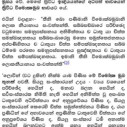
වේ. මෙසේ ත්‍රිවිධ
මුඛය
ඉන්‍ද්‍රියයන්ගේ අධිපත් භාවයෙන්
යේ.
ත්‍රිවිධ විමොක්‍ෂමුඛ භාවයට
එයින් වදාළහ:- “තීනි ඛො පණිමානි විමොක්ඛමුඛානි
ලොක නීයානාය සංවත්තන්ති. සබ්බසඞ්ඛාරෙ පරිච්ඡෙද
වටුමතො සමනුපස්සනාය අනිමිත්තාය ච ධාතු යා චිත්ත
සමක්ඛන්‍දනතාය සබ්බසංඛාරෙසු මනො සමුත්තෙජනතාය
අප්පණිහිතාය ච ධාතුයා චිත්ත සම්පක්ඛන්‍දනතාය සබ්බ
ධම්මෙ පරතො සමනුපස්සනතාය සුඤ්ඤතාය ච ධාතුයා
චිත්ත සම්පක්ඛන්‍දනතාය. ඉමානි තීනි විමොක්ඛමුඛානි
[3]
ලොකනීයානාය සංවත්තන්ති”
‘ලොවින් (වට දුකින්) නික්ම යාම පිණිස මේ
විමෝක්‍ෂ මුඛ
පවතී. සියලු සංස්කාරයන් උදය - ව්‍යය වශයෙන්
තුනක්
පරිච්ඡේද හෙයින් ද, මනාව බලන හෙයින් ද,
සර්‍වසංස්කාරක නිමිති නැති හෙයින් අනිමිත්ත වූ අසංඛත
ධාතුවෙහි අධිචිත්තයා ගේ අනුප්‍රවේශය පිණිස ද, සියලු
සංස්කාරයන් කෙරෙහි චිත්ත සමුත්තේජනය පිණිස ද, රාග
ප්‍ර‍ණිධින් ගේ අභාවයෙන් අප්‍ර‍ණිහිත ධාතුවෙහි චිත්තයා ගේ
අනුප්‍රවේශය පිණිස ද, සියලු සංස්කාර ධර්‍ම අනාත්ම
හෙයින් බලනුවහට ආත්ම ශූන්‍ය හෙයින් ශූන්‍යතා