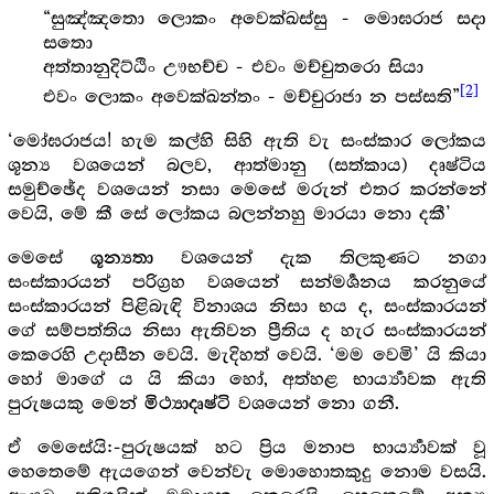
“සුඤ්ඤතො ලොකං අවෙක්ඛස්සු - මොඝරාජ සදා
සතො
අත්තානුදිට්ඨිං ඌභච්ච - එවං මච්චුතරො සියා
[2]
එවං ලොකං අවෙක්ඛන්තං - මච්චුරාජා න පස්සති”
‘මෝඝරාජය! හැම කල්හි සිහි ඇති වැ සංස්කාර ලෝකය
ශූන්‍ය වශයෙන් බලව, ආත්මානු (සත්කාය) දෘෂ්ටිය
සමුච්ඡේද වශයෙන් නසා මෙසේ මරුන් එතර කරන්නේ
වෙයි, මේ කී සේ ලෝකය බලන්නහු මාරයා නො දකී’
මෙසේ
වශයෙන් දැක තිලකුණට නගා
ශූන්‍යතා
සංස්කාරයන් පරිග්‍ර‍හ වශයෙන් සන්මර්‍ශනය කරනුයේ
සංස්කාරයන් පිළිබැඳි විනාශය නිසා භය ද, සංස්කාරයන්
ගේ සම්පත්තිය නිසා ඇතිවන ප්‍රීතිය ද හැර සංස්කාරයන්
කෙරෙහි උදාසීන වෙයි. මැදිහත් වෙයි. ‘මම වෙමි’ යි කියා
හෝ මාගේ ය යි කියා හෝ, අත්හළ භාර්‍ය්‍යාවක ඇති
පුරුෂයකු මෙන්
වශයෙන් නො ගනී.
මිථ්‍යාදෘෂ්ටි
ඒ මෙසේයි:-පුරුෂයක් හට ප්‍රිය මනාප භාර්‍ය්‍යාවක් වූ
හෙතෙමේ ඇයගෙන් වෙන්වැ මොහොතකුදු නොම වසයි.