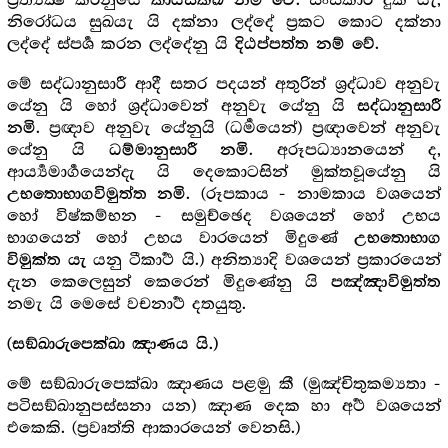
ප්‍ර‍ත්‍යක්‍ෂ කරනුයේ
. සංස්කාර දුක් යැ,
කායසක්ඛි නම් වේ
නිරෝධය සුඛයැ යි දක්නා ලද්දේ ප්‍ර‍කට කොට දක්නා
ලද්දේ ස්පර්‍ශ කරන ලද්දේනු යි
.
දිඨප්පත්ත නම් වේ
මේ සද්ධානුසාරී ආදී සතර පදයන් අතුරින් ශ්‍ර‍ද්ධාව අනුවැ
යේනු යි හෝ ශ්‍ර‍ද්ධාවෙන් අනුවැ යේනු යි
සද්ධානුසාරී
. ප්‍ර‍ඥාව අනුවැ යේනුයි (ධර්‍මයෙන්) ප්‍ර‍ඥාවෙන් අනුවැ
නමි
යේනු යි
. අරූපධ්‍යානයෙන් ද,
ධම්මානුසාරී නමි
ආර්‍ය්‍යමාර්‍ගයෙන්දැ යි දෙකොටසින් මුක්තවූයේනු යි
. (රූපකාය - නාමකාය වශයෙන්
උභතොභාගවිමුත්ත නමි
හෝ විෂ්කම්භන - සමුච්ඡෙද වශයෙන් හෝ උභය
භාගයෙන් හෝ උභය වාරයෙන් මිදුණේ
උභතොභාග
යනු ටීකාර්‍ථ යි.) අනිත්‍යාදි වශයෙන් ප්‍ර‍කාරයෙන්
විමුක්ත යැ
දැන කෙලෙසුන් කෙරෙන් මිදුණේනු යි
පඤ්ඤාවිමුත්ත
නමැ යි මෙසේ වචනාර්‍ථ දතයුතු.
(සඞ්ඛාරුපෙක්ඛා ඤාණය යි.)
මේ සඞ්ඛාරුපෙක්ඛා ඤාණය පළමු කී (මුඤ්චිතුකම්‍යතා -
පටිසඞ්ඛානුපස්සනා යන) ඤාණ දෙක හා අර්‍ථ වශයෙන්
එකෙකි. (ප්‍ර‍වෘත්ති ආකාරයෙන් වෙනසි.)