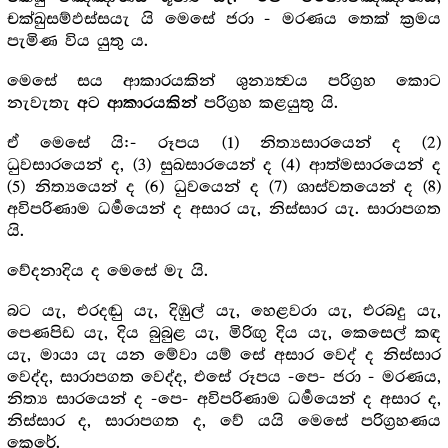
චක්ඛුසම්ඵස්සයැ යි මෙසේ ජරා - මරණය තෙක් ක්‍ර‍මය
පැමිණ විය යුතු ය.
මෙසේ සය ආකාරයකින් ශුන්‍යත්‍වය පරිග්‍ර‍හ කොට
නැවැතැ
පරිග්‍ර‍හ කළයුතු යි.
අට ආකාරයකින්
ඒ මෙසේ යි:- රූපය (1) නිත්‍යසාරයෙන් ද (2)
ධුවසාරයෙන් ද, (3) සුඛසාරයෙන් ද (4) ආත්මසාරයෙන් ද
(5) නිත්‍යයෙන් ද (6) ධුවයෙන් ද (7) ශාස්වතයෙන් ද (8)
අවිපරිණාම ධර්‍මයෙන් ද අසාර යැ, නිස්සාර යැ. සාරාපගත
යි.
වේදනාදිය ද මෙසේ මැ යි.
බට යැ, එරදඬු යැ, දිඹුල් යැ, හෙළවරා යැ, එරබදු යැ,
පෙණපිඩ යැ, දිය බුබුළ යැ, මිරිඟු දිය යැ, කෙසෙල් කඳ
යැ, මායා යැ යන මේවා යම් සේ අසාර වෙද් ද නිස්සාර
වෙද්ද, සාරාපගත වෙද්ද, එසේ රූපය -පෙ- ජරා - මරණය,
නිත්‍ය සාරයෙන් ද -පෙ- අවිපරිණාම ධර්‍මයෙන් ද අසාර ද,
නිස්සාර ද, සාරාපගත ද, වේ යයි මෙසේ පරිග්‍ර‍හණය
කෙරේ.