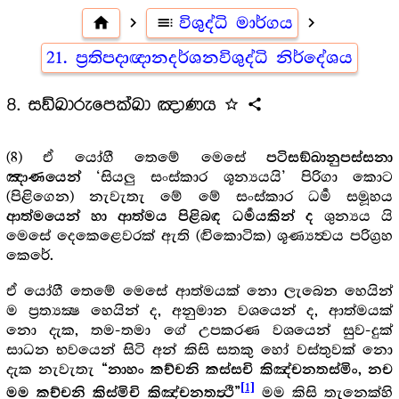
home
navigate_next
toc
විශුද්ධි මාර්ගය
navigate_next
21. ප්‍ර‍තිපදාඥානදර්ශනවිශුද්ධි නිර්දේශය
8. සඞ්ඛාරුපෙක්ඛා ඤාණය
star_outline
share
(8) ඒ යෝගී තෙමේ මෙසේ
පටිසඞ්ඛානුපස්සනා
‘සියලු සංස්කාර ශූන්‍යයයි’ පිරිගා කොට
ඤාණයෙන්
(පිළිගෙන) නැවැතැ මේ මේ සංස්කාර ධර්‍ම සමූහය
ශුන්‍යය යි
ආත්මයෙන් හා ආත්මය පිළිබඳ ධර්‍මයකින් ද
මෙසේ දෙකෙළෙවරක් ඇති (ද්‍විකොටික) ශූණ්‍යත්‍වය පරිග්‍ර‍හ
කෙරේ.
ඒ යෝගී තෙමේ මෙසේ ආත්මයක් නො ලැබෙන හෙයින්
ම ප්‍ර‍ත්‍යක්‍ෂ හෙයින් ද, අනුමාන වශයෙන් ද, ආත්මයක්
නො දැක, තම-තමා ගේ උපකරණ වශයෙන් සුව-දුක්
සාධන භවයෙන් සිටි අන් කිසි සතකු හෝ වස්තුවක් නො
දැක නැවැතැ
“නාහං කච්චනි කස්සචි කිඤ්චනතස්මිං, නච
[1]
මම කිසි තැනෙක්හි
මම කච්චනි කිස්මිචි කිඤ්චනතත්‍ථි”