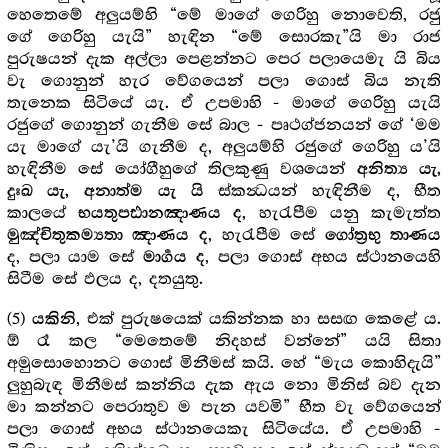
හෙතෙමේ අලුයම්හි “මේ මාගේ ගෙරිහු නොවෙති, රජු
ගේ ගෙරිහු යැයි” හැඳින “මේ සොරකැ”යි මා රාජ
පුරුෂයන් දැක අල්ලා පෙළන්නට පෙර පලායෙමැ යි බිය
වැ ගොනුන් හැර වේගයෙන් පලා ගොස් බිය නැති
තැනෙක සිටියේ යැ. ඒ උපමාහි - මාගේ ගෙරිහු යැයි
රජුගේ ගොනුන් ගැනීම සේ බාල - පෘථග්ජනයන් ගේ ‘මම
යැ මාගේ යැ’යි ගැනීම ද, අලුයම්හි රජුගේ ගෙරිහු ය’යි
හැඳිනීම සේ යෝගීහුගේ තිලකුණු වශයෙන්
අනිත්‍ය යැ,
ස්කන්‍ධයන් හැඳිනීම ද, භීත
දුඃඛ යැ, අනාත්ම යැ යි
කාලයේ
, හැරැපීම යනු කැමැත්ත
භයතුපඪානඤාණය ද
, හැරැපීම සේ
මුඤ්චිතුකම්‍යතා ඤාණය ද
ගෝත්‍ර‍භු තාණය
ද, පලා යාම සේ
, පලා ගොස් අභය ස්ථානයෙහි
මාර්‍ගය ද
සිටීම සේ ඵලය ද, දතයුතු.
(5)
, එක් පුරුෂයෙක් යකින්නක හා සසඟ කෙළේ ය.
යකිනි
ඕ රෑ කල “මෙතෙමේ නිදහස් වන්නේ” යයි සිතා
අමුසොහොනට ගොස් මිනීමස් කයි. හේ “මැය කොහිදැයි”
ලුහුබැඳ මිනීමස් කන්නිය දැක ඇය නො මිනිස් බව දැන
මා කන්නට පෙරාතුව ම පැන යවමි” භීත වැ වේගයෙන්
පලා ගොස් අභය ස්ථානයෙකැ සිටියේය. ඒ උපමාහි -