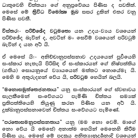
ධාතුවෙහි චිත්තයා ගේ අනුප්‍රවේශය පිණිස ද පවතිත්.
මෙසේ මේ
සසර දුකින් එතර වනු
ත්‍රිවිධ විමෝක්‍ෂ මුඛ
පිණිස පවතී.
යන උදය-ව්‍යය වශයෙන්
විස්තර:- පරිච්ඡේද වටුමතො
පරිච්ඡේද බැවින් ද, අවටින් මං සෙවීම් වශයෙන් පරිවටුම්
බැවින් ද යන අර්‍ථ යි.
ඒ මෙසේ යි:- අනිච්චානුපස්සනාව උදයයෙන් පූර්‍වයෙහි
සංස්කාර නැතැයි පිරිසිඳ ඒ සංස්කාරයන් ගේ නිෂ්පත්තිය
(ගතිය) සොයනුයේ ව්‍යායයෙන් මත්තට නොයේමැ යි.
මෙහි ම අතුරුදහන් වේය යි,
හෙයින් බලයි.
පරිවටුම
“
” යනු සංස්කාරයන් ගේ ස්වභාවය
මනොසමුත්තෙජනතාය
සැලකීමෙන් සංවේගයට පැමිණි චිත්තය සම්‍යක්
ප්‍ර‍තිපත්තියෙහි තියුණු කරන පිණිස යන අර්‍ථ යි.
දුක්ඛානුපස්සනාවෙන් චිත්තය සංවේගයට පැමිණේ.
“
” යනු (මම නො වෙමි. මාගේ
පරතොසමනුපස්සනතාය
නො වේය යි මෙසේ) අනාත්ම හෙයින් මෙනෙහි කිරීම
පිණිස යැ. මෙසේ මේ පදත්‍ර‍ය අනිත්‍යානුදර්‍ශනාදි වශයෙන්