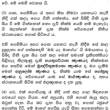
වේ. මේ මෙහි වෙනස යි.
(3) ගෘහ, ගෙහිමියා රෑ අහර කිස නිමවා යහනයට නැගී
නිදි ගත් කලැ ගෙය ගිනි ගත්තේය. හේ පිබිදී ගිනි දැක
බිය වී මේ ගින්නෙන් නො දැවී නික්ම යෙම් නම් මැනැවැ
යි බලන්නේ මගක් දැක නික්ම වේගයෙන් නිර්‍භය
ස්ථානයකට ගොස් සිටියේ ය.
එහි ගෙහිමියා අහර ගෙන යහනට නැගී නිදීම සේ බාල
පුහුදනා ගේ පස්කඳෙහි ‘මම යැ මාගේය’ යි මමායනය ද,
පිබිද ගිනි දැක බිය පත් කල මෙන් සම්‍යක් ප්‍ර‍තිපත්තියට
පිළිපැද තිලකුණු දැකි
නික්මෙන
භයතුපට්ඨාන ඤාණයද
මග සෙවීම මෙන්
මග දැකීම
මුඤ්චිතුකම්‍යතා ඤාණය
ද,
මෙන්
, නික්ම යාම සේ
අනුලෝම ඤාණය ද
ගෝත්‍ර‍භූ
, වේගයෙන් යාම සේ
, අභය
ඤාණය ද
මාර්‍ගඤාණය ද
ස්ථානයෙහි සිටීම සේ
දත යුතු.
ඵලඥානය ද
(4) ගව, එක් ගොවියකු රෑ නිදි ගත් කල ගාල බිඳගෙන
ගවයෝ පලා ගියහ. හේ අලුයමැ එහි ගොස් බැලු කලැ
ඔවුන් පැන ගිය බව දැන පිය අනු වැ ගොස් රජුගේ
ගොන්නු දිටී. මේ මාගේ ගෙරිහු යැයි සිතා ගෙනෙන්නා වූ