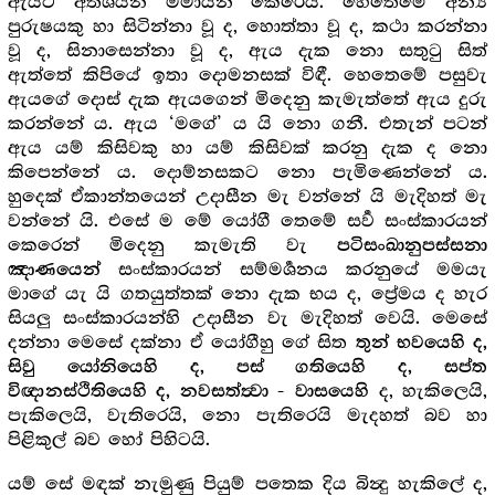
ඇයට අතිශයින් මමායන කෙරෙයි. හෙතෙමේ අන්‍ය
පුරුෂයකු හා සිටින්නා වූ ද, හොත්තා වූ ද, කථා කරන්නා
වූ ද, සිනාසෙන්නා වූ ද, ඇය දැක නො සතුටු සිත්
ඇත්තේ කිපියේ ඉතා දොමනසක් විඳී. හෙතෙමේ පසුවැ
ඇයගේ දොස් දැක ඇයගෙන් මිදෙනු කැමැත්තේ ඇය දුරු
කරන්නේ ය. ඇය ‘මගේ’ ය යි නො ගනී. එතැන් පටන්
ඇය යම් කිසිවකු හා යම් කිසිවක් කරනු දැක ද නො
කිපෙන්නේ ය. දොම්නසකට නො පැමිණෙන්නේ ය.
හුදෙක් ඒකාන්තයෙන් උදාසීන මැ වන්නේ යි මැදිහත් මැ
වන්නේ යි. එසේ ම මේ යෝගී තෙමේ සර්‍ව සංස්කාරයන්
කෙරෙන් මිදෙනු කැමැති වැ
පටිසංඛානුපස්සනා
සංස්කාරයන් සම්මර්‍ශනය කරනුයේ මමයැ
ඤාණයෙන්
මාගේ යැ යි ගතයුත්තක් නො දැක භය ද, ප්‍රේමය ද හැර
සියලු සංස්කාරයන්හි උදාසීන වැ මැදිහත් වෙයි. මෙසේ
දන්නා මෙසේ දක්නා ඒ යෝගීහු ගේ සිත
තුන් භවයෙහි ද,
සිවු යෝනියෙහි ද, පස් ගතියෙහි ද, සප්ත
ද, හැකිලෙයි,
විඥානස්ථිතියෙහි ද, නවසත්ත්‍වා - වාසයෙහි
පැකිලෙයි, වැතිරෙයි, නො පැතිරෙයි මැදහත් බව හා
පිළිකුල් බව හෝ පිහිටයි.
යම් සේ මඳක් නැමුණු පියුම් පතෙක දිය බින්‍දු හැකිලේ ද,