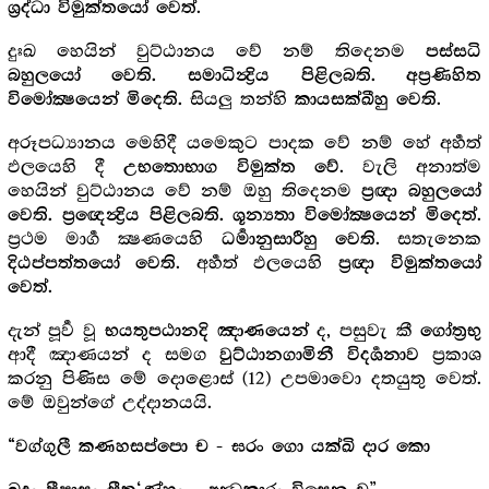
.
ශ්‍ර‍ද්ධා විමුක්තයෝ වෙත්
දුඃඛ හෙයින් වුට්ඨානය වේ නම් තිදෙනම
පස්සධි
බහුලයෝ වෙති. සමාධින්‍ද්‍රිය පිළිලබති. අප්‍ර‍ණිහිත
සියලු තන්හි
.
විමෝක්‍ෂයෙන් මිදෙති.
කායසක්ඛීහු වෙති
අරූපධ්‍යානය මෙහිදී යමෙකුට පාදක වේ නම් හේ අර්‍හත්
ඵලයෙහි දී
. වැලි අනාත්ම
උභතොභාග විමුක්ත වේ
හෙයින් වුට්ඨානය වේ නම් ඔහු තිදෙනම
ප්‍ර‍ඥා බහුලයෝ
.
වෙති. ප්‍රඥෙන්‍ද්‍රිය පිළිලබති. ශූන්‍යතා විමෝක්‍ෂයෙන් මිදෙත්
ප්‍ර‍ථම මාර්‍ග ක්‍ෂණයෙහි
. සතැනෙක
ධර්‍මානුසාරීහු වෙති
. අර්‍හත් ඵලයෙහි
දිඨප්පත්තයෝ වෙති
ප්‍ර‍ඥා විමුක්තයෝ
.
වෙත්
දැන් පූර්‍ව වූ
ද, පසුවැ කී
භයතුපඨානදි ඤාණයෙන්
ගෝත්‍ර‍භු
ආදී ඤාණයන් ද සමග
ප්‍ර‍කාශ
වුට්ඨානගාමිනී විදර්‍ශනාව
කරනු පිණිස මේ දොළොස් (12) උපමාවො දතයුතු වෙත්.
මේ ඔවුන්ගේ උද්දානයයි.
“වග්ගුලී කණහසප්පො ච - ඝරං ගො යක්ඛි දාර කො