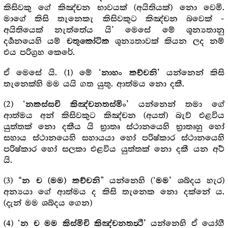
කිසිවකු ගේ කිඤ්චන භාවයක් (අයිතියක්) නො වෙමි.
මාගේ කිසි තැනෙකැ කිසිවකුට කිඤ්චන බවෙක් -
අයිතියෙක් නැත්තේය යි’ මෙසේ මේ ශූන්‍යතානු
දර්‍ශනයෙහි යම්
ශූන්‍යතාවක් කියන ලද නම්
චතුකෝටික
එය පරිග්‍ර‍හ කෙරේ.
ඒ මෙසේ යි. (1) මේ ‘
යන්නෙන් කිසි
නාහං කච්චනි’
තැනෙක්හි මම යයි ගත යුතු. ආත්මය නො දකී.
(2) ‘
යන්නෙන් තමා ගේ
නකස්සචි කිඤ්චනතස්මිං’
ආත්මය අන් කිසිවකුට කිඤ්චන (අයත්) බැව් එළවිය
යුත්තක් නො දකීය යි භ්‍රාතෘ ස්ථානයෙහි භ්‍රාතෘහු හෝ
සහාය ස්ථානයෙහි සහායයා හෝ පරිෂ්කාර ස්ථානයෙහි
පරිෂ්කාර හෝ සලකා එළවිය යුත්තක් නො දකී යන අර්‍ථ
යි.
(3) “
” යන්නෙහි (‘
ශබ්දය හැර)
න ච (මම) කච්චනි
මම’
අන්‍යයා ගේ ආත්මය ද කිසි තැනෙක නො දක්නේ ය.
(දැන් මම ශබ්දය ගෙන)
(4) ‘
යන්නෙහි ඒ යෝගී
න ච මම කිස්මිචි කිඤ්චනතත්‍ථි’