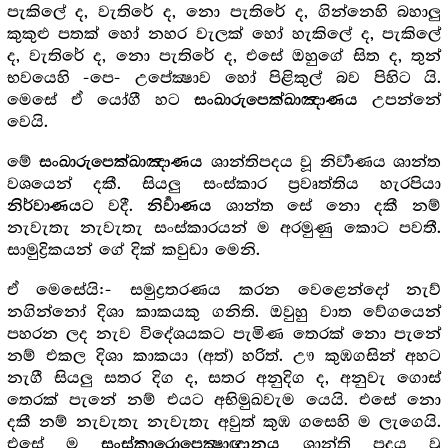
පැකිලේ ද, වැතිරේ ද, නො පැතිරේ ද, ගින්නෙහි බහාලු
කුකුළු පතක් හෝ නහර වැලක් හෝ හැකිලේ ද, පැකිලේ
ද, වැතිරේ ද, නො පැතිරේ ද, එසේ ඔහුගේ සිත ද, තුන්
භවයෙහි -පෙ- උපේක්‍ෂාව හෝ පිළිකුල් බව පිහිට යි.
මෙසේ ඒ යෝගී හට
උපන්නේ
සංඛාරුපෙක්ඛාඤාණය
වෙයි.
මේ
ශාන්තිපදය වූ නිර්‍වාණය ශාන්ත
සංඛාරුපෙක්ඛාඤාණය
වශයෙන් දකී. සියලු සංස්කාර ප්‍ර‍වෘත්තිය හැරපියා
වදී.
ශාන්ත සේ නො දකී නම්
නිර්වාණයට
නිර්‍වාණය
නැවැතැ නැවැතැ සංස්කාරයන් ම අරමුණු කොට පවතී.
සාමුද්‍රිකයන් ගේ දික් කවුඩා මෙනි.
ඒ මෙසේයි:- සමුද්‍ර‍තරණය කරන වෙළෙන්දෝ නැව්
නගින්නෝ දිශා කාකයකු ගනිති. ඔවුහු වාත වේගයෙන්
පහරන ලද නැව විදේශයකට පැමිණ තෙරක් නො පැනේ
නම් එකල දිශා කාකයා (අත්) හරිත්. ඌ කුඹගසින් අහට
නැගී සියලු සතර දිග ද, සතර අනුදිග ද, අනුවැ ගොස්
තෙරක් පැනේ නම් එයට අභිමුඛවැම යෙයි. එසේ නො
දකී නම් නැවැතැ නැවැතැ අවුත් කුඹ ගසෙහි ම ලැගෙයි.
එසේ ම
ශාන්ති පදය වූ
සංස්කාරොපෙක්‍ෂාඥානය