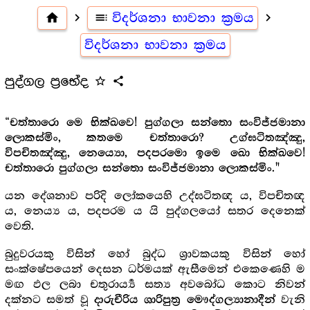
home
navigate_next
toc
විදර්ශනා භාවනා ක්‍රමය
navigate_next
විදර්ශනා භාවනා ක්‍රමය
පුද්ගල ප්‍රභේද
star_outline
share
“
චත්තාරො මෙ භික්ඛවෙ! පුග්ගලා සන්තො සංවිජ්ජමානා
ලොකස්මිං, කතමෙ චත්තාරො? උග්ඝටිතඤ්ඤු,
විපචිතඤ්ඤු, නෙය්‍යො, පදපරමො ඉමෙ ඛො භික්ඛවෙ!
."
චත්තාරො පුග්ගලා සන්තො සංවිජ්ජමානා ලොකස්මිං
යන දේශනාව පරිදි ලෝකයෙහි උද්ඝටිතඥ ය, විපචිතඥ
ය, නෙය්‍ය ය, පදපරම ය යි පුද්ගලයෝ සතර දෙනෙක්
වෙති.
බුදුවරයකු විසින් හෝ බුද්ධ ශ්‍රාවකයකු විසින් හෝ
සංක්ෂේපයෙන් දෙසන ධර්මයක් ඇසීමෙන් එකෙණෙහි ම
මඟ ඵල ලබා චතුරාර්‍ය්‍ය සත්‍ය අවබෝධ කොට නිවන්
දක්නට සමත් වූ
වැනි
දාරුචීරිය ශාරිපුත්‍ර මෞද්ගල්‍යානාදීන්