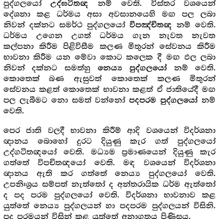
පුද්ගලයෝ
නම් වෙති. විස්තර වශයෙන්
උද්ඝටිතඥ
දේශනා කළ ධර්මය අසා අවසානයෙහි මඟ පල ලබා
නිවන් දක්නට සමර්ථ පුද්ගලයෝ
නම් වෙති.
විපඤ්චිතඥ
ධර්මය උගෙන උගත් ධර්මය ගැන නැවත නැවත
කල්පනා කිරීම පිළිවිසීම කලණ මිතුරන් සේවනය කිරීම
භාවනා කිරීම යන මේවා කොට කලෙක දී මඟ ඵල ලබා
නිවන් දක්නට සමත්හු
නම් වෙති.
නෙය්‍ය පුද්ගලයෝ
කොතෙක් බණ ඇසුවත් කොතෙක් කලණ මිතුරන්
සේවනය කළත් කොතෙක් භාවනා කළත් ඒ ජාතියේදී මඟ
පල ලැබීමට නො සමත් වන්නෝ
නම්
පදපරම පුද්ගලයෝ
වෙති.
පෙර ජාති වලදී භාවනා කිරීම් ආදි වශයෙන් විදර්ශනා
ඥානය බොහෝ දුරට දියුණු කැර ගත් පුද්ගලයෝ
උද්ගටිතඥයෝ වෙති. මධ්‍යම ප්‍රමාණයෙන් දියුණු කැර
ගත්තේ විපචිතඥයෝ වෙති. මඳ වශයෙන් විදර්ශනා
ඥානය ඇති කර ගත්තේ නෙය්‍ය පුද්ගලයෝ වෙති.
උපනිඃශ්‍රය සම්පත් නැත්තෝ ද අන්තරායික ධර්ම ඇත්තෝ
ද පද පරම පුද්ගලයෝ වෙති. විදර්ශනා භාවනාව කළ
යුත්තේ නෙය්‍ය පුද්ගලයන් හා පදපරම පුද්ගලයන් විසිනි.
පද පරමයන් විසින් කළ යුත්තේ අනාගතය පිණිසය.