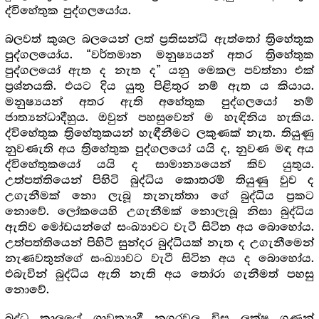
ද්විහේතුක පුද්ගලයෝය.
බලවත් කුශල බලයෙන් ලත් ප්‍රතිසන්ධි ඇත්තෝ ත්‍රිහේතුක
පුද්ගලයෝය. “වර්තමාන මනුෂ්‍යයන් අතර ත්‍රිහේතුක
පුද්ගලයෝ ඇත ද නැත ද” යනු මෙකල පවත්නා එක්
ප්‍රශ්නයකි. එයට දිය යුතු පිළිතුර නම් ඇත ය කියාය.
මනුෂ්‍යයන් අතර ඇති අහේතුක පුද්ගලයෝ නම්
ජාත්‍යන්ධාදීහුය. ඔවුන් පහසුවෙන් ම හැඳිනිය හැකිය.
ද්විහේතුක ත්‍රිහේතුකයන් හැඳීනීමට ලකුණක් නැත. තියුණු
නුවණැති අය ත්‍රිහේතුක පුද්ගලයෝ යයි ද, නුවණ මඳ අය
ද්විහේතුකයෝ යයි ද සාමාන්‍යයෙන් කිව යුතුය.
උත්පත්තියෙන් පිහිටි බුද්ධිය කොතරම් තියුණු වුව ද
උගැනීමක් නො ලැබූ තැනැත්තා ගේ බුද්ධිය ප්‍රකට
නොවේ. ලෝකයෙහි උගැනීමක් නොලැබූ නිසා බුද්ධිය
ඇතිව මෝඩයන්ගේ සංඛ්‍යාවට වැටී සිටින අය බොහෝය.
උත්පත්තියෙන් පිහිටි සුන්දර බුද්ධියක් නැත ද උගැනීමෙන්
නැණවතුන්ගේ සංඛ්‍යාවට වැටී සිටින අය ද බොහෝය.
එබැවින් බුද්ධිය ඇති නැති අය තෝරා ගැනීමත් පහසු
නොවේ.
බුද්ධ කාලයේ ශ්‍රාවත්‍යාදී නගරවල විසු ලක්ෂ ගණන්