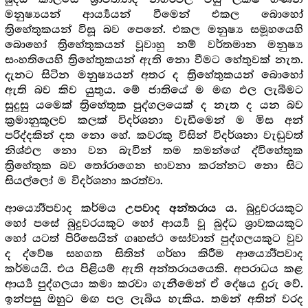
මනුෂ්‍යයන් ආර්‍ය්‍යයන් වීමෙන් එකල බොහෝ
ත්‍රිහේතුකයන් විසූ බව පෙනේ. එකල මනුෂ්‍ය සමූහයෙහි
බොහෝ ත්‍රිහේතුකයන් වූවාහු නම් වර්තමාන මනුෂ්‍ය
සංහතියෙහි ත්‍රිහේතුකයන් ඇති නො වීමට හේතුවක් නැත.
දැනට සිටින මනුෂ්‍යයන් අතර ද ත්‍රිහේතුකයන් බොහෝ
ඇති බව කිව යුතුය. මේ ජාතියේ ම මඟ ඵල ලැබීමට
සුදුසු යමෙක් ත්‍රිහේතුක පුද්ගලයෙක් ද නැත ද යන බව
ක්‍රමානුකූලව කලක් විදර්ශනා වැඩීමෙන් ම මිස අන්
පරිද්දකින් දත නො හේ. කවරකු විසින් විදර්ශනා වැඩුවත්
නිශ්ඵල නො වන බැවින් තම තමන්ගේ ද්විහේතුක
ත්‍රිහේතුක බව තෝරාගෙන භාවනා කරන්නට නො සිට
සියල්ලෝ ම විදර්ශනා කරත්වා.
ආර්‍ය්‍යෝපවාද කර්මය
. බුදුවරයකුට
උපවාද අන්තරාය ය
හෝ පසේ බුදුවරයකුට හෝ ආර්‍ය්‍ය වූ බුද්ධ ශ්‍රාවකයකුට
හෝ යටත් පිරිසෙයින් ගෘහස්ථ සෝවාන් පුද්ගලයකුට වුව
ද ද්වේෂ සහගත සිතින් ගර්හා කිරීම ආර්‍ය්‍යෝපවාද
කර්මයයි. එය පිළියම් ඇති අන්තරායයෙකි. අපරාධය කළ
ආර්‍ය්‍ය පුද්ගලයා කමා කරවා ගැනීමෙන් ඒ දේෂය දුරු වේ.
ඉන්පසු ඔහුට මඟ පල ලැබිය හැකිය. තමන් අතින් වරද