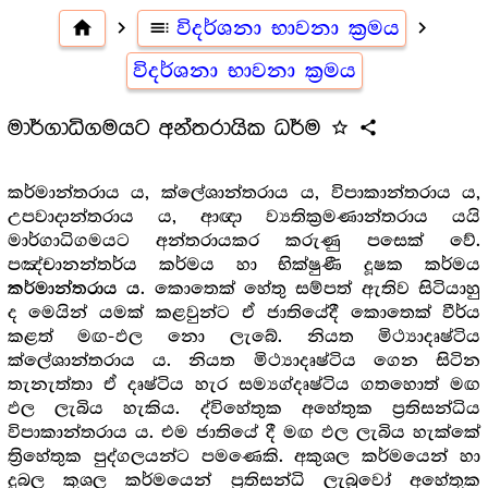
home
navigate_next
toc
විදර්ශනා භාවනා ක්‍රමය
navigate_next
විදර්ශනා භාවනා ක්‍රමය
මාර්ගාධිගමයට අන්තරායික ධර්ම
star_outline
share
කර්මාන්තරාය ය, ක්ලේශාන්තරාය ය, විපාකාන්තරාය ය,
උපවාදාන්තරාය ය, ආඥා ව්‍යතික්‍රමණාන්තරාය යයි
මාර්ගාධිගමයට අන්තරායකර කරුණු පසෙක් වේ.
පඤ්චානන්තර්ය කර්මය හා භික්ෂුණී දූෂක කර්මය
. කොතෙක් හේතු සම්පත් ඇතිව සිටියාහු
කර්මාන්තරාය ය
ද මෙයින් යමක් කළවුන්ට ඒ ජාතියේදී කොතෙක් වීර්ය
කළත් මඟ-ඵල නො ලැබේ. නියත මිථ්‍යාදෘෂ්ටිය
ක්ලේශාන්තරාය ය. නියත මිථ්‍යාදෘෂ්ටිය ගෙන සිටින
තැනැත්තා ඒ දෘෂ්ටිය හැර සම්‍යග්දෘෂ්ටිය ගතහොත් මඟ
ඵල ලැබිය හැකිය. ද්විහේතුක අහේතුක ප්‍රතිසන්ධිය
විපාකාන්තරාය ය. එම ජාතියේ දී මඟ ඵල ලැබිය හැක්කේ
ත්‍රිහේතුක පුද්ගලයන්ට පමණෙකි. අකුශල කර්මයෙන් හා
දුබල කුශල කර්මයෙන් ප්‍රතිසන්ධි ලැබුවෝ අහේතුක