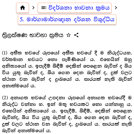
home
navigate_next
toc
විදර්ශනා භාවනා ක්‍රමය
navigate_next
5. මාර්ගාමාර්ගඥාන දර්ශන විශුද්ධිය
ත්‍රිලක්ෂණ භාවනා ක්‍රමය
star_outline
share
(1)
අතීත භවයේ රූපයෝ අතීත භවයේ දී ම නිරුද්ධයහ.
වර්තමාන භවයට නො පැමිණියෝ ය. එහෙයින් ඔහු
අනිත්‍යයෝ ය. ඉපැදීම් බිඳීම් දෙකින් පෙළෙන බැවින් ද බිය
විය යුතු බැවින් ද, බිය ගෙන දෙන බැවින් ද, දුක් වලට
ස්ථාන වන බැවින් ද දුඃඛයෝ ය. සාරයක් නැති බැවින්
අනාත්මයෝ ය.
(2)
අනාගත භවයේ උපදනා රූපයෝ අනාගත භවයේදී ම
නිරුද්ධ වන්නා හ. ඉන් මතු භවයකට නො යන්නාහු ය.
එහෙයින් අනිත්‍යයෝ ය. ඉපැදීම්, බිඳීම්, දෙකින් පෙළෙන
බැවින්ද, බිය විය යුතු බැවිත් ද, බිය ගෙන දෙන බැවින් ද,
දුක් වලට ස්ථාන වන බැවින් ද, දුඃඛයෝ ය. සාරයක් නැති
බැවින් අනාත්මයෝ ය.