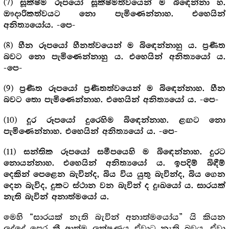
(7)
සූක්ෂ්ම රූපයෝ සූක්ෂ්මත්වයෙන් ම බිඳෙන්නා හ.
ඖදාරිකත්වයට නො පැමිණෙන්නාහ. එහෙයින්
අනිත්‍යයෝය. -පෙ-
(8)
හීන රූපයෝ හීනත්වයෙන් ම බිඳෙන්නාහු ය. ප්‍රණීත
බවට නො පැමිණෙන්නාහු ය. එහෙයින් අනිත්‍යයෝ ය.
-පෙ-
(9)
ප්‍රණීත රූපයෝ ප්‍රණීතත්වයෙන් ම බිඳෙන්නාහ. හීන
බවට තො පැමිණෙන්නාහ. එහෙයින් අනිත්‍යයෝ ය. -පෙ-
(10)
දූර රූපයෝ දුරෙහිම බිඳෙන්නාහ. ළඟට නො
පැමිණෙන්නාහ. එහෙයින් අනිත්‍යයෝ ය. -පෙ-
(11)
සන්තික රූපයෝ සමීපයෙහි ම බිඳෙන්නාහ. දුරට
නොයන්නාහ. එහෙයින් අනිත්‍යයෝ ය. ඉපදිම් බිඳීම්
දෙකින් පෙළෙන බැවින්ද, බිය විය යුතු බැවින්ද, බිය ගෙන
දෙන බැවිද, දුකට ස්ථාන වන බැවින් ද දුඃඛයෝ ය. සාරයක්
නැති බැවින් අනාත්මයෝ ය.
මෙහි “සාරයක් නැති බැවින් අනාත්මයෝය” යි කියන
ලද්දේ පෙර කී ආත්ම ලක්ෂණය ඒවාට නැති බවය. ඒවා