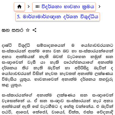
home
navigate_next
toc
විදර්ශනා භාවනා ක්‍රමය
navigate_next
5. මාර්ගාමාර්ගඥාන දර්ශන විශුද්ධිය
ඝන සතර
star_outline
share
දෘෂ්ටි විශුද්ධි සම්පාදනයෙන් ම යෝගාවචරයනට
සංස්කාරයන් ආන්ම නො වන බව හා සංස්කාරයන්ගෙන්
අන්‍ය ආත්මයක් නැති බවත් වැටහෙන නමුත් ඝන
සංඥාවෙන් වැසී යා හැකි පෘථග්ජනයාගේ අනාත්ම
දර්ශනය තිර නැති බැවින් හා අපිරිසිදු බැවින් ද
යෝගාවචරයන් විසින් නැවත නැවතත් අනාත්ම ලක්ෂණය
විමැසිය යුතුය. භාවනාවෙන් අනාත්ම දර්ශනය තහවුරු
කළ යුතුය.
සංස්කාරයන්ගේ අනාත්ම ලක්ෂණය ඝන සංඥාවෙන්
වැසෙන්නේ ය. ඒ ඝන සංඥාව සංස්කාරයන් හැර අන්‍ය
ආත්මයක් ඇති සේ වැටහීමට ද හේතු වන්නේය. එ බැවින්
පඨවි, ආපෝ, තේජෝ, වායෝ, චිත්ත, එස්ස වේදනාදි