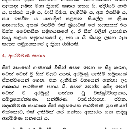
සලකනු ලබන මහා ක්‍රියාව කෘත්‍ය ඝනය යි. ඉදිරියට යෑම
ය, පස්සට යෑම ය, වාඩි වීමය, නැගිටීම ය, අත එසවීම ය,
පය එසවීම ය යනාදීන් සලකන සියල්ල ම ක්‍රියා
ඝනයෝය. අතක් එසවීම එක් ක්‍රියාවක් සේ සලකතත් එය
චිත්ත චෛතසික සමූහයකගේ ද, ඒ සිත් වලින් උපදවන
වායු කලාප සමූහයකගේ ද, අත ය යි කියනු ලබන රූප
කලාප සමූහයකගේ ද ක්‍රියා රාශියකි.
4. ආරම්මණ ඝනය
සිත් බොහෝ ගණනක් විසින් වෙන වෙන ම සිදු කරන,
වෙන් වෙන් වූ සිත් වලට අයත්, අරමුණු ගැනීම් සමූහයක්
ඒකත්වයෙන් ගෙන, එක දැනීමක් වශයෙන් ගන්නා ලද
ආකාරය ආරම්මණ ඝනය යි. වෙන් වෙන්ව ඉපිද වෙන්
වෙන් ව අරමුණු ගන්නා වූ චක්ෂුර්විඥානය,
සම්ප්‍රත්‍යේක්ෂණ, සන්තීරණ, ව්‍යවස්ථාපන, ජවන,
තදාරම්මණ සංඛ්‍යාත සිත් සමූහයෙක ආරම්මණ ග්‍රහණයන්
එක්කොට, එක් දැකීමක් යයි ගන්නා ආකාරය යන ආදීහු
ආරම්මණ ඝනයෝ ය.