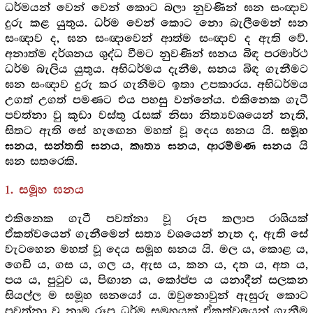
ධර්මයන් වෙන් වෙන් කොට බලා නුවණින් ඝන සංඥාව
දුරු කළ යුතුය. ධර්ම වෙන් කොට නො බැලීමෙන් ඝන
සංඥාව ද, ඝන සංඥාවෙන් ආත්ම සංඥාව ද ඇති වේ.
අනාත්ම දර්ශනය ශුද්ධ වීමට නුවණින් ඝනය බිඳ පරමාර්ථ
ධර්ම බැලිය යුතුය. අභිධර්මය දැනීම, ඝනය බිඳ ගැනීමට
ඝන සංඥාව දුරු කර ගැනීමට ඉතා උපකාරය. අභිධර්මය
උගත් උගත් පමණට එය පහසු වන්නේය. එකිනෙක ගැටී
පවත්නා වු කුඩා වස්තු රැසක් නිසා නිත්‍යවශයෙන් නැති,
සිතට ඇති සේ හැඟෙන මහත් වූ දෙය ඝනය යි.
සමූහ
,
,
,
යි
ඝනය
සන්තති ඝනය
කෘත්‍ය ඝනය
ආරම්මණ ඝනය
ඝන සතරෙකි.
1. සමූහ ඝනය
එකිනෙක ගැටී පවත්නා වූ රූප කලාප රාශියක්
ඒකත්වයෙන් ගැනීමෙන් සත්‍ය වශයෙන් නැත ද, ඇති සේ
වැටහෙන මහත් වූ දෙය සමූහ ඝනය යි. මල ය, කොළ ය,
ගෙඩි ය, ගස ය, ගල ය, ඇස ය, කන ය, දත ය, අත ය,
පය ය, පුටුව ය, පිඟාන ය, කෝප්ප ය යනාදීන් සලකන
සියල්ල ම සමූහ ඝනයෝ ය. ඔවුනොවුන් ඇසුරු කොට
පවත්නා වූ නාම රූප ධර්ම සමූහයක් ඒකත්වයෙන් ගැනීම