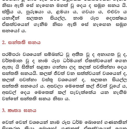
නිසා ඇති සේ හැඟෙන මහත් වූ දෙය ද සමූහ ඝනය යි.
ස්ත්‍රිය ය, පුරුෂයා ය, ළමයා ය, ගවයා ය, එළුවා ය
යනාදීන් සලකන සියල්ල, නාම රූප දෙපක්ෂය
ඒකත්වයෙන් ගැනීම නිසා ඇති සේ හැඟෙන සමූහ
ඝනයෝ ය.
2. සන්තති ඝනය
පරම්පරා වශයෙන් සම්බන්ධ වූ අතීත වූ ද අනාගත වූ ද,
වර්තමාන වූ ද නාම රූප ධර්මයන් ඒකත්වයෙන් ගෙන
ඇතැ යි සිතින් සළකා ගන්නා ලද කලක් පවතින්නා දෙය
සන්තති ඝනයයි. කලක් ජීවත් වන සත්ත්වයන් වශයෙන් ද,
කලක් පවත්නා වස්තු වශයෙන් ද, සලකන සියල්ල
සන්තති ඝනයෝ ය. අසවලා මෙතෙක් කල් ජීවත් වූයේ ය,
අසවල් දෙය මෙතෙක් කල් පැවැත්තේය යන හැඟීම
වන්නේ සන්තති ඝනය නිසා ය.
3. කෘත්‍ය ඝනය
වෙන් වෙන් වශයෙන් නාම රූප ධර්ම බොහෝ ගණනකින්
සිදුකරන ක්‍රියා බොහෝ ගණනක් ඒකත්වයෙන් ගෙන