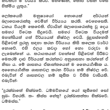
නවත්වා ම වීර්ය්‍ය කරව්. මහණෙනි, තොප විසින් එසේ
හික්මිය යුතුය.”
ලෝකයෙහි මනුෂ්‍යයෝ නොයෙක් අර්ථයන්
බලාපොරොත්තු වෙමින් වීර්ය්‍යය කරති. වෙහෙසෙති.
ධනය වියදම් කෙඓති. ඒවායින් බලාපොරොත්තු වූ දෙය
සමහර විටෙක සිදුවෙයි. සමහර විටෙක වියදමත්
මහන්සියත් ගත් වීර්ය්‍යයත් නිෂ්ඵල වෙයි. බුදුසස්නෙහි
පිළිවෙත් පුරනු සඳහා කරන වීර්ය්‍යය කිසි කලෙක ව්‍යර්ථ
නොවේ. එහි ඵලය කවදා හෝ නො වරදවා ම
ලැබෙන්නේ ය. තථාගතයන් වහන්සේ පිළිවෙත් පිරීමට
මෙතරම් දෘඪ වීර්යයක් කරන්නට අනුශාසනා කරන්නේ ඒ
නිසා ය. මේ ශාසනය ඒකාන්තයෙන් ම නෛර්‍ය්‍යාණික ය.
අනෛර්‍ය්‍යානික ශාසනවල කරන වීර්ය්‍ය නම් නිෂ්ඵල වේ.
එබැවින් ඒ ශාසනවල නම් කුසීත ව විසීම වාසියකි.
එබැවින්:
“දුරක්ඛාතේ භික්ඛවේ. ධම්මවිනයේ යෝ කුසීතෝ සෝ
සුඛං විහරති. තං කිස්ස හේතු? දුරක්ඛාතත්තා භික්ඛවේ.
ධම්මස්ස.”