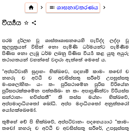
home
navigate_next
toc
ශාසනාවතරණය
navigate_next
වීර්‍ය්‍යය
star_outline
share
පරම දුර්ලභ වූ ශාස්තෘශාසනයෙහි පැවිද්ද ලද්දා වූ
කුලපුත්‍ර‍යන් විසින් නො පැමිණි ධර්මයන්ට පැමිණීම
පිණිස නො ලැබූ ධර්ම ලබනු පිණිස වීර්‍ය්‍ය කළ යුතු අයුරු
තථාගතයන් වහන්සේ වදාරා ඇත්තේ මෙසේ ය.
“අප්පටිවානි සුදාහං භික්ඛවෙ, පදහාමි කාමං තචෝ ච
නහරූ ච අට්ඨි ච අවසිස්සතු සරීරේ උපසුස්සතු
මංසලෝහිතං යං තං පුරිසථාමේන පුරිස විරියේන
පුරිසපරක්කමේන පත්තබ්බං න තං අපාපුණිත්වා විරියස්ස
සන්ථානං භවිස්සතී” ති තස්ස මය්හං භික්ඛවේ,
අප්පමාදාධිගතෝ බෝධි. අප්ප මදාධිගතෝ අනුත්තරෝ
යෝගක්ඛෙමෝ.
තුම්හේ චේ පි භික්ඛවේ, අප්පටිවානං පදහෙය්‍යාථ “කාමං
තචෝ නහරූ ච අට්ඨි ච අවසිස්සතු සරීරේ, උපසුස්සතු