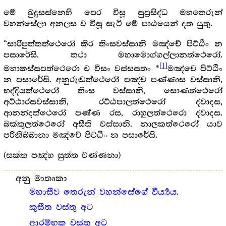
මේ බුදුසස්නෙහි පෙර විසූ සුප්‍ර‍සිද්ධ මහතෙරුන්
වහන්සේලා අනලස ව විසූ සැටි මේ පාඨයෙන් දත යුතු.
“සාරිපුත්තත්ථෙරෝ කිර තිංසවස්සානි මඤ්චේ පිට්ඨිං න
පසාරේසි. තථා මහාමොග්ගල්ලානත්ථෙරෝ.
[1]
මහාකස්සපත්ථෙරො ච වීසං වස්සසතං *
මඤ්චෙ පිට්ඨිං
න පසාරේසි. අනුරුඬත්ථෙරෝ පඤ්ච පණ්ණාස වස්සානි,
භද්දියත්ථෙරෝ තිංස වස්සානි, සොණත්ථෙරෝ
අට්ඨාරසවස්සානි, රට්ඨපාලත්ථෙරෝ ද්වාදස,
ආනන්දත්ථෙරෝ පණ්ණ රස, රාහුලත්ථෙරො ද්වාදස.
බක්කුලත්ථෙරෝ අසීති වස්සානි. නාලකත්ථෙරෝ යාව
පරිනිබ්බානා මඤ්චේ පිට්ඨිං න පසාරේසි.
(සක්ක පඤ්හ සුත්ත වණ්ණනා)
අනු මාතෘකා
මහාසීව තෙරුන් වහන්සේගේ වීර්‍ය්‍යය.
කුසීත වස්තු අට
ආරම්භක වස්තු අට