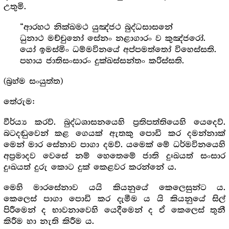
උතුමි.
“ආරහථ නික්ඛමථ යුඤ්ජථ බුද්ධසාසනේ
ධුනාථ මච්චුනෝ සේනං නළාගාරං ව කුඤ්ජරෝ.
යෝ ඉමස්මිං ධම්මවිනයේ අප්පමත්තෝ විහෙස්සති.
පහාය ජාතිසංසාරං දුක්ඛස්සන්තං කරිස්සති.
(බ්‍ර‍හ්ම සංයුත්ත)
තේරුම:
වීර්ය්‍ය කරව්. බුද්ධශාසනයෙහි ප්‍ර‍තිපත්තියෙහි යෙදෙව්.
බටදඬුවෙන් කළ ගෙයක් ඇතකු පොඩි කර දමන්නාක්
මෙන් මාර සේනාව පාගා දමව්. යමෙක් මේ ධර්මවිනයෙහි
අප්‍ර‍මාදව වෙසේ නම් හෙතෙමේ ජාති දුඃඛයත් සංසාර
දුඃඛයත් දුරු කොට දුක් කෙළවර කරන්නේ ය.
මෙහි මාරසේනාව යයි කියනුයේ කෙලෙසුන්ට ය.
කෙලෙස් පාගා පොඩි කර දැමීම ය යි කියනුයේ සිල්
පිරීමෙන් ද භාවනාවෙහි යෙදීමෙන් ද ඒ කෙලෙස් තුනී
කිරීම හා නැති කිරීම ය.