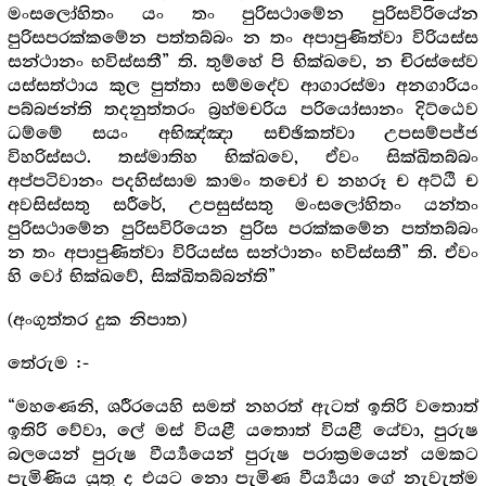
මංසලෝහිතං යං තං පුරිසථාමේන පුරිසවිරියේන
පුරිසපරක්කමේන පත්තබ්බං න තං අපාපුණිත්වා විරියස්ස
සන්ථානං භවිස්සතී” ති. තුම්හේ පි භික්ඛවෙ, න චිරස්සේව
යස්සත්ථාය කුල පුත්තා සම්මදේව ආගාරස්මා අනගාරියං
පබ්බජන්ති තදනුත්තරං බ්‍ර‍හ්මචරිය පරියෝසානං දිට්ඨෙව
ධම්මේ සයං අභිඤ්ඤා සච්ඡිකත්වා උපසම්පජ්ජ
විහරිස්සථ. තස්මාතිහ භික්ඛවෙ, ඒවං සික්ඛිතබ්බං
අප්පටිවානං පදහිස්සාම කාමං තචෝ ච නහරූ ච අට්ඨි ච
අවසිස්සතු සරීරේ, උපසුස්සතු මංසලෝහිතං යන්තං
පුරිසථාමේන පුරිසවිරියෙන පුරිස පරක්කමේන පත්තබ්බං
න තං අපාපුණිත්වා විරියස්ස සන්ථානං භවිස්සතී” ති. ඒවං
හි වෝ භික්ඛවේ, සික්ඛිතබ්බන්ති”
(අංගුත්තර දුක නිපාත)
තේරුම :-
“මහණෙනි, ශරීරයෙහි සමත් නහරත් ඇටත් ඉතිරි වතොත්
ඉතිරි වේවා, ලේ මස් වියළී යතොත් වියළී යේවා, පුරුෂ
බලයෙන් පුරුෂ වීර්‍ය්‍යයෙන් පුරුෂ පරාක්‍ර‍මයෙන් යමකට
පැමිණිය යුතු ද එයට නො පැමිණ වීර්‍ය්‍යයා ගේ නැවැත්ම