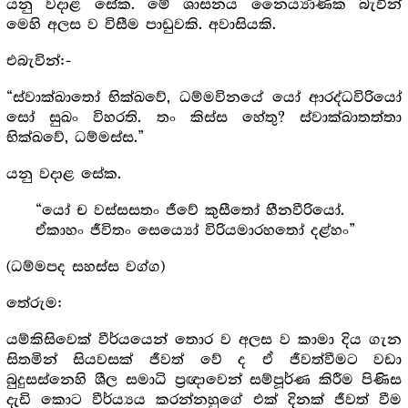
යනු වදාළ සේක. මේ ශාසනය නෛර්‍ය්‍යාණික බැවින්
මෙහි අලස ව විසීම පාඩුවකි. අවාසියකි.
එබැවින්:-
“ස්වාක්ඛාතෝ භික්ඛවේ, ධම්මවිනයේ යෝ ආරද්ධවිරියෝ
සෝ සුඛං විහරති. තං කිස්ස හේතු? ස්වාක්ඛාතත්තා
භික්ඛවේ, ධම්මස්ස.”
යනු වදාළ සේක.
“යෝ ච වස්සසතං ජීවේ කුසීතෝ හීනවීරියෝ.
ඒකාහං ජීවිතං සෙය්‍යෝ විරියමාරහතෝ දළ්හං”
(ධම්මපද සහස්ස වග්ග)
තේරුම:
යම්කිසිවෙක් වීර්යයෙන් තොර ව අලස ව කාමා දිය ගැන
සිතමින් සියවසක් ජීවත් වේ ද ඒ ජීවත්වීමට වඩා
බුදුසස්නෙහි ශීල සමාධි ප්‍ර‍ඥාවෙන් සම්පූර්ණ කිරීම පිණිස
දැඩි කොට වීර්ය්‍යය කරන්නහුගේ එක් දිනක් ජීවත් වීම