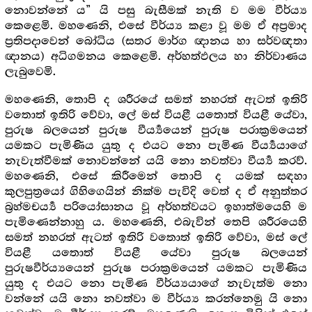
නොවන්නේ ය” යි පසු බැසීමක් නැති ව මම වීර්ය්‍ය
කෙළෙමි. මහණෙනි, එසේ වීර්ය්‍ය කළා වූ මම ඒ අප්‍ර‍මාද
ප්‍ර‍තිපදාවෙන් බෝධිය (සතර මාර්ග ඥානය හා සර්වඥතා
ඥානය) අධිගමනය කෙළෙමි. අර්හත්ඵලය හා නිර්වාණය
ලැබුවෙමි.
මහණෙනි, තොපි ද ශරීරයේ සමත් නහරත් ඇටත් ඉතිරි
වතොත් ඉතිරි වේවා, ලේ මස් වියළී යතොත් වියළී යේවා,
පුරුෂ බලයෙන් පුරුෂ වීර්‍ය්‍යයෙන් පුරුෂ පරාක්‍ර‍මයෙන්
යමකට පැමිණිය යුතු ද එයට නො පැමිණ වීර්‍ය්‍යයාගේ
නැවැත්වීමක් නොවන්නේ යයි නො නවත්වා වීර්‍ය්‍ය කරව්.
මහණෙනි, එසේ කිරීමෙන් තොපි ද යමක් සඳහා
කුලපුත්‍රයෝ ගිහිගෙයින් නික්ම පැවිදි වෙත් ද ඒ අනුත්තර
බ්‍ර‍හ්මචර්‍ය්‍ය පරියෝසානය වූ අර්හත්වයට ඉහාත්මයෙහි ම
පැමිණෙන්නාහු ය. මහණෙනි, එබැවින් තෙපි ශරීරයෙහි
සමත් නහරත් ඇටත් ඉතිරි වතොත් ඉතිරි වේවා, මස් ලේ
වියළී යතොත් වියළී යේවා පුරුෂ බලයෙන්
පුරුෂවීර්ය්‍යයෙන් පුරුෂ පරාක්‍ර‍මයෙන් යමකට පැමිණිය
යුතු ද එයට නො පැමිණ වීර්ය්‍යයාගේ නැවැත්ම නො
වන්නේ යයි නො නවත්වා ම වීර්ය්‍ය කරන්නෙමු යි නො