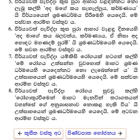
වීර්ය්‍යවත් පැවිද්දා කුස පුරා ආහාර වළඳන්නට නො
ලැබූ කල්හි ‘අද මගේ කය සැහැල්ලුය, කර්මණ්‍යය’
යි වීර්ය්‍යයෙන් ශ්‍ර‍මණධර්මය පිරීමෙහි යෙදෙයි. මේ
පස්වන ආරම්භ වස්තුව ය.
වීර්ය්‍යවත් පැවිද්දා කුස පුරා ආහාර වැළඳූ දිනයෙහි
‘අද මාගේ කය බලවත්ය, කර්මණ්‍යය, ඒ නිසා අද
හොඳට මහණදම් පුරමි’ යි ශ්‍ර‍මණධර්මයෙහි යෙදෙයි.
මේ සවන ආරම්භ වස්තුව ය.
වීර්ය්‍යවත් පැවිද්දා යම්කිසි රෝගයක් හටගත් කල්හි
‘මේ රෝගය උත්සන්න වුවහොත් මාහට ශ්‍ර‍මණ
ධර්මයෙහි යෙදෙන්නට නො ලැබෙන්නේ ය’ යි
උත්සාහයෙන් ශ්‍ර‍මණධර්මයෙහි යෙදෙයි. මේ සත්වන
ආරම්භ වස්තුව ය.
වීර්ය්‍යවත් පැවිද්දා රෝගය සුවවූ කල්හි
‘රෝගාතුරවීමෙන් මාහට මැනවින් තථාගතයන්
වහන්සේ ගේ අනුශාසනාව නොකළ හැකි වීය’ යි
උත්සාහයෙන් ශ්‍ර‍මණධර්මයෙහි යෙදෙයි. මේ අටවන
ආරම්භ වස්තුව ය.
කුසීත වස්තු අට
පිණ්ඩපාත භෝජනය
arrow_back
arrow_forward