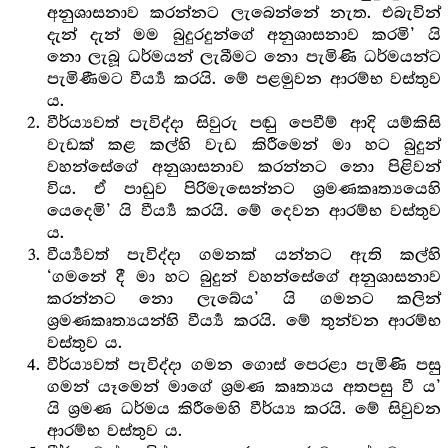
අනුශාසනාව කරන්නට ලැබෙන්නේ නැත. එබැවින්
දැන් දැන් මම බුදුරදුන්ගේ අනුශාසනාව කරමි’ යි
නො ලැබූ ධර්මයන් ලැබීමට නො පැමිණි ධර්මයන්ට
පැමිණීමට වීර්‍ය්‍ය කරයි. මේ පළමුවන ආරම්භ වස්තුව
ය.
වීර්ය්‍යවත් පැවිද්දා සිවුරු පඬු පෙවීම් ආදි යම්කිසි
වැඩක් කළ කල්හි වැඩ කිරීමෙන් මා හට බුදුන්
වහන්සේගේ අනුශාසනාව කරන්නට නො පිළිවන්
විය. ඒ පාඩුව පිරිමැසෙන්නට ශ්‍ර‍මණකෘත්‍යයෙහි
යෙදෙමි’ යි වීර්‍ය්‍ය කරයි. මේ දෙවන ආරම්භ වස්තුව
ය.
වීර්‍ය්‍යවත් පැවිද්දා ගමනක් යන්නට ඇති කල්හි
‘ගමනේ දී මා හට බුදුන් වහන්සේගේ අනුශාසනාව
කරන්නට නො ලැබේය’ යි ගමනට කලින්
ශ්‍ර‍මණකෘත්‍යයන්හි වීර්‍ය්‍ය කරයි. මේ තුන්වන ආරම්භ
වස්තුව ය.
වීර්ය්‍යවත් පැවිද්දා ගමන ගොස් පෙරළා පැමිණි පසු
ගමන් යෑමෙන් මාගේ ශ්‍ර‍මණ කෘත්‍යය අතපසු වී ය’
යි ශ්‍ර‍මණ ධර්මය කිරීමෙහි වීර්ය්‍ය කරයි. මේ සිවුවන
ආරම්භ වස්තුව ය.