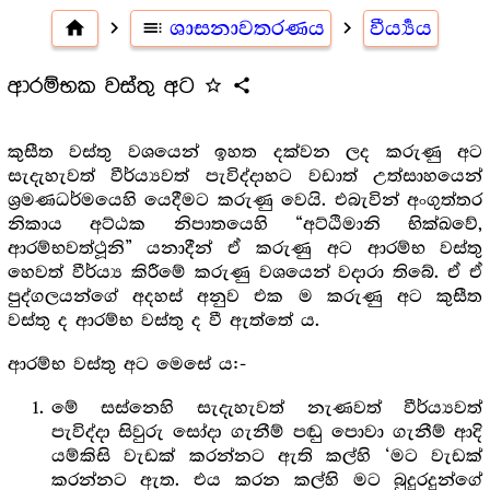
home
navigate_next
toc
ශාසනාවතරණය
navigate_next
වීර්‍ය්‍යය
ආරම්භක වස්තු අට
star_outline
share
කුසීත වස්තු වශයෙන් ඉහත දක්වන ලද කරුණු අට
සැදැහැවත් වීර්ය්‍යවත් පැවිද්දාහට වඩාත් උත්සාහයෙන්
ශ්‍ර‍මණධර්මයෙහි යෙදීමට කරුණු වෙයි. එබැවින් අංගුත්තර
නිකාය අට්ඨක නිපාතයෙහි “අට්ඨිමානි භික්ඛවේ,
ආරම්භවත්ථූනි” යනාදීන් ඒ කරුණු අට ආරම්භ වස්තු
හෙවත් වීර්ය්‍ය කිරීමේ කරුණු වශයෙන් වදාරා තිබේ. ඒ ඒ
පුද්ගලයන්ගේ අදහස් අනුව එක ම කරුණු අට කුසීත
වස්තු ද ආරම්භ වස්තු ද වී ඇත්තේ ය.
ආරම්භ වස්තු අට මෙසේ ය:-
මේ සස්නෙහි සැදැහැවත් නැණවත් වීර්ය්‍යවත්
පැවිද්දා සිවුරු සෝදා ගැනීම් පඬු පොවා ගැනීම් ආදි
යම්කිසි වැඩක් කරන්නට ඇති කල්හි ‘මට වැඩක්
කරන්නට ඇත. එය කරන කල්හි මට බුදුරදුන්ගේ