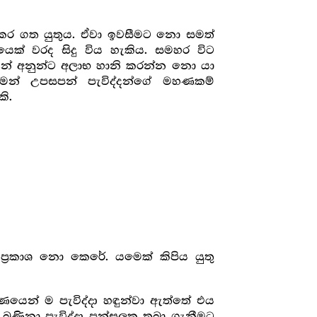
ුදු කර ගත යුතුය. ඒවා ඉවසීමට නො සමත්
් වරද සිදු විය හැකිය. සමහර විට
යෙන් අනුන්ට අලාභ හානි කරන්න නො යා
මෙන් උපසපන් පැවිද්දන්ගේ මහණකම්
ි.
ර‍කාශ නො කෙරේ. යමෙක් කිපිය යුතු
යෙන් ම පැවිද්දා හඳුන්වා ඇත්තේ එය
්ට බණිනා පැවිද්දා පන්සලක තබා ගැනීමට