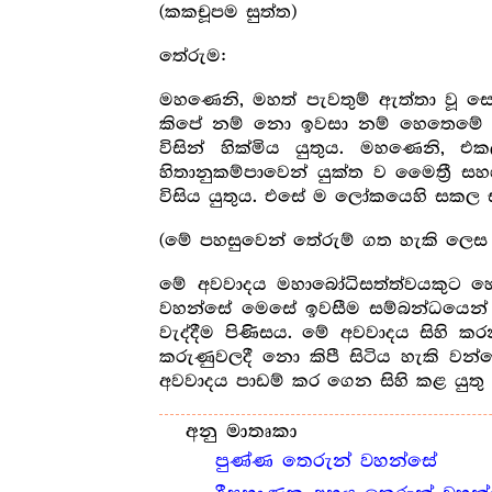
(කකචූපම සුත්ත)
තේරුම:
මහණෙනි, මහත් පැවතුම් ඇත්තා වූ ස
කිපේ නම් නො ඉවසා නම් හෙතෙමේ 
විසින් හික්මිය යුතුය. මහණෙනි
හිතානුකම්පාවෙන් යුක්ත ව මෛත්‍රී 
විසිය යුතුය. එසේ ම ලෝකයෙහි සකල සත
(මේ පහසුවෙන් තේරුම් ගත හැකි ලෙස
මේ අවවාදය මහාබෝධිසත්ත්වයකුට හෝ
වහන්සේ මෙසේ ඉවසීම සම්බන්ධයෙන්
වැද්දීම පිණිසය. මේ අවවාදය සිහි 
කරුණුවලදී නො කිපී සිටිය හැකි වන්
අවවාදය පාඩම් කර ගෙන සිහි කළ යුතු
අනු මාතෘකා
පුණ්ණ තෙරුන් වහන්සේ