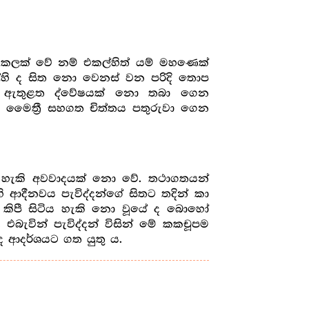
 කලක් වේ නම් එකල්හිත් යම් මහණෙක්
ි ද සිත නො වෙනස් වන පරිදි තොප
 ය, ඇතුළත ද්වේෂයක් නො තබා ගෙන
ි මෛත්‍රී සහගත චිත්තය පතුරුවා ගෙන
ය හැකි අවවාදයක් නො වේ. තථාගතයන්
ීනවය පැවිද්දන්ගේ සිතට තදින් කා
ො කිපී සිටිය හැකි නො වූයේ ද බොහෝ
බැවින් පැවිද්දන් විසින් මේ කකචූපම
ද ආදර්ශයට ගත යුතු ය.