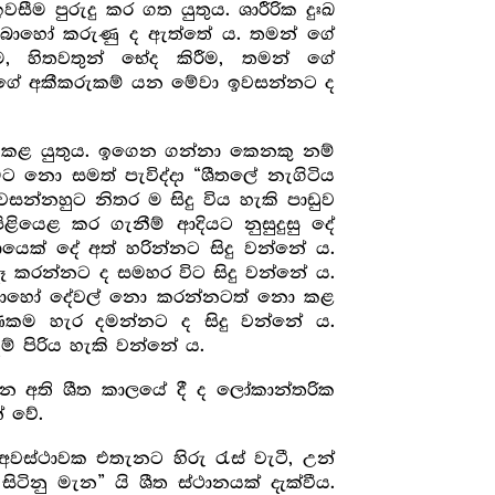
ීම පුරුදු කර ගත යුතුය. ශාරීරික දුඃඛ
ත් බොහෝ කරුණු ද ඇත්තේ ය. තමන් ගේ
, හිතවතුන් භේද කිරීම, තමන් ගේ
යන්ගේ අකීකරුකම් යන මේවා ඉවසන්නට ද
භාවනා කළ යුතුය. ඉගෙන ගන්නා කෙනකු නම්
ට නො සමත් පැවිද්දා “ශීතලේ නැගිටිය
සන්නහුට නිතර ම සිදු විය හැකි පාඩුව
ිළියෙළ කර ගැනීම් ආදියට නුසුදුසු දේ
ෙක් දේ අත් හරින්නට සිදු වන්නේ ය.
දෑ කරන්නට ද සමහර විට සිදු වන්නේ ය.
තු බොහෝ දේවල් නො කරන්නටත් නො කළ
හණකම හැර දමන්නට ද සිදු වන්නේ ය.
ම් පිරිය හැකි වන්නේ ය.
ටෙන අති ශීත කාලයේ දී ද ලෝකාන්තරික
 වේ.
අවස්ථාවක එතැනට හිරු රැස් වැටී, උන්
ිටිනු මැන” යි ශීත ස්ථානයක් දැක්වීය.