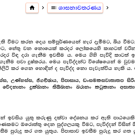
home
navigate_next
toc
ශාසනාවතරණය
navigate_next
 නැති වීමට කරන දෙය සම්පූර්ණයෙන් හැර දැමීමට, බිය වීම
ීමට, හේතු වන නොයෙක් කරදර ලෝකයෙහි කාහටත් වරින්
ිඳ දරා ගැනීම ඉවසීම ය. මෙය ගිහි පැවිදි කාටත් ඉත
ැනීම පවා දුෂ්කරය. මෙය පැවිද්දන්ට විශේෂයෙන් ම වුවම
ිලිටි කර ගෙන හොඳින් ද පැවිද්ද නො පැවැත්විය හැකි 
්ස, උණ්හස්ස, ජිගච්ඡාය, පිපාසාය, ඩංසමකසවාතාතප සිරිං
ං වේදනානං දුක්ඛානං තිබ්බානං ඛරානං කටුකානං අසා
දන් ඉවසිය යුතු කරුණු දක්වා දේශනය කර ඇති පාඨයෙකි.
ණකමට ඔරොත්තු දෙන පුද්ගලයකු වීමට, පැවිද්දන් විසින් 
සීම පුරුදු කර ගත යුතුය. පිපාසාව ඉවසීම පුරුදු කර ගත යු