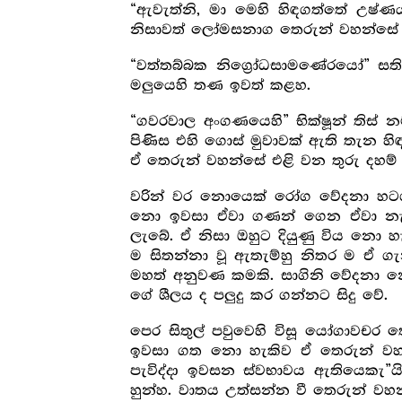
“ඇවැත්නි, මා මෙහි හිඳගත්තේ උෂ්ණ
නිසාවත් ලෝමසනාග තෙරුන් වහන්සේ
“වත්තබ්බක නිග්‍රෝධසාමණේරයෝ” සතිය
මලුයෙහි තණ ඉවත් කළහ.
“ගවරවාල අංගණයෙහි” භික්ෂූන් තිස්
පිණිස එහි ගොස් මුවාවක් ඇති තැන හි
ඒ තෙරුන් වහන්සේ එළි වන තුරු දහම්
වරින් වර නොයෙක් රෝග වේදනා හටග
නො ඉවසා ඒවා ගණන් ගෙන ඒවා නැති
ලැබේ. ඒ නිසා ඔහුට දියුණු විය නො 
ම සිතන්නා වූ ඇතැම්හු නිතර ම ඒ ගැන
මහත් අනුවණ කමකි. සාගිනි වේදනා 
ගේ ශීලය ද පලුදු කර ගන්නට සිදු වේ.
පෙර සිතුල් පවුවෙහි විසූ යෝගාවචර 
ඉවසා ගත නො හැකිව ඒ තෙරුන් වහන
පැවිද්දා ඉවසන ස්වභාවය ඇතියෙකැ”ය
හුන්හ. වාතය උත්සන්න වී තෙරුන් ව