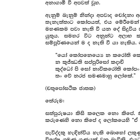
අනාගාමී වී අපවත් වූහ.
ඇනුම් බැනුම් නින්දා අපවාද චෝදනා අල
තැනැත්තාට කෝපයත්, එය මේරීමෙන්
මහණකම පවා නැති වී යන දේ සිදුවිය 
යුතුය. සමහර විට අනුන්ට අලාභ ක
සම්පූර්ණයෙන් ම ද නැති වී යා හැකිය.
“යෝ කෝපනෙය්‍යෙ න කරෝති ක
න කුජ්ඣති සප්පුරිසෝ කදාචි
කුද්ධෝ පි සෝ නාවිකරෝති කෝපං
තං වේ නරජ සමණමාහු ලෝකේ.”
(චතුපෝසථික ජාතක)
තේරුම:
සත්පුරුෂයා කිසි කලෙක නො කිපේ. 
කරුණෙහි නො කිපේ ද ලෝකයෙහි “ඒ නො 
පැවිද්දකු හැඳින්විය හැකි බොහෝ ල
විශේෂ ශ්‍ර‍මණ ගුණයක් වන බැවිනි. එය