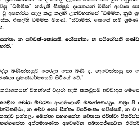
 විසූ “ධම්මික” නමැති භික්ෂුව දායකයන් විසින් ආවාස
අතෝරය සැල කළ කල්හි උන්වහන්සේ “ධම්මික, නුඹ ශ්‍ර‍
සේක. එකල්හි ධම්මික මහණ, “ස්වාමීනි, කෙසේ නම් ශ්‍ර‍මණ
ක.
ෝසන්තං න පච්චක්-කෝසති, රෝසන්තං න පටිරෝසති භණ්ඩන්
ෝති.”
පැවිද්දා බණින්නහුට පෙරළා නො බණී ද, ගැටෙන්නහු 
‍මණයා ශ්‍ර‍මණධර්මයෙහි සිටියේ වේ.”
ණිස තථාගතයන් වහන්සේ වදාරා ඇති කකචූපම අවවාදය මෙස
චේන චෝරා ඕචරකා අංගමංගානි ඔකන්තෙය්‍යුං. තත්‍රා 
ක්ඛිතබ්බං, න චේව නෝ චිත්තං විපරිණතං භවිස්සති, න ච ප
ා තඤ්ච පුග්ගලං මෙත්තා සහගතේන චේතසා එරිත්වා විහරිස
්ගතේන අප්පමාණේන අවේරේන අබ්‍යාපජ්ඣෙන එරිත්වා ව