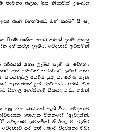
ි ම භාවනා කළහ. ශීත නිසාවත් උෂ්ණය
ුදුරජාණන් වහන්සේට වත් කරමි” යි සෑ
ක් පිණ්ඩපාතික තෙර නමක් දහම් අසනු
ින් දෂ් කරනු ලැබීය. වේදනාව ඉවසමින්
ශරීරයක් නො ලැබිය හැකි ය. වේදනා
තාට අන් කිසිවක් කරන්නට ඉඩක් නො
ෙන කටයුතුවල යෙදිය යුතු ය. රෝග ගැන
කර ගැනීමෙන් දුක් වැඩි කර ගනිති. එය
ිට විකාල භෝජනාදි සිකපද කඩා තමන්
ුස තුළ වාතාබාධයක් ඇති විය. වේදනාව
ඩපාතික තෙරුන් වහන්සේ “ඇවැත්නි,
ි” වේදනාව ඉවසමින් නිශ්චල ව වැතිර
් වේදනාව යට පත් කොට විදර්ශනා වඩා