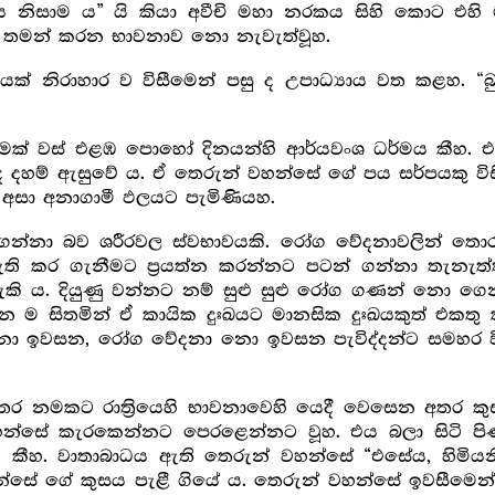
ය නිසාම ය” යි කියා අවීචි මහා නරකය සිහි කොට එහ
 තමන් කරන භාවනාව නො නැවැත්වූහ.
ක් නිරාහාර ව විසීමෙන් පසු ද උපාධ්‍යාය වත කළහ. “බ
 නමක් වස් එළඹ පොහෝ දිනයන්හි ආර්යවංශ ධර්මය කීහ. එ
ඳ දහම් ඇසුවේ ය. ඒ තෙරුන් වහන්සේ ගේ පය සර්පයකු විස
 අසා අනාගාමී ඵලයට පැමිණියහ.
න්නා බව ශරීරවල ස්වභාවයකි. රෝග වේදනාවලින් තොර 
 කර ගැනීමට ප්‍ර‍යත්න කරන්නට පටන් ගන්නා තැනැත්
හැකි ය. දියුණු වන්නට නම් සුළු සුළු රෝග ගණන් නො ග
 ම සිතමින් ඒ කායික දුඃඛයට මානසික දුඃඛයකුත් එකතු 
නො ඉවසන, රෝග වේදනා නො ඉවසන පැවිද්දන්ට සමහර ව
තෙර නමකට රාත්‍රියෙහි භාවනාවෙහි යෙදී වෙසෙන අතර ක
්සේ කැරකෙන්නට පෙරළෙන්නට වූහ. එය බලා සිටි පිණ්
ි කීහ. වාතාබාධය ඇති තෙරුන් වහන්සේ “එසේය, හිමියන
හන්සේ ගේ කුසය පැළී ගියේ ය. තෙරුන් වහන්සේ ඉවසීමෙන