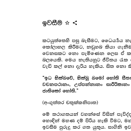
ඉවසීම
star_outline
share
කටයුත්තෙහි පසු බැසීමට, ධෛර්‍ය්‍යය
කෝලාහල කිරීමට, නඩුහබ කියා ගැන
වෙනසකට නො පැමිණෙන ලෙස ඒ කරදර ව
බලයෙකි. මෙය නැතියහුට ජීවිතය රැක ග
වැඩි කල් නො දැරිය හැකිය. සිත නො ක
“ඉධ භික්ඛවේ, භික්ඛු ඛමෝ හෝති සීතස
වචනපථානං, උප්පන්නානං සාරීරිකාන
ජාතිකෝ හෝති.”
(අංගුත්තර චතුක්කනිපාත)
මේ තථාගතයන් වහන්සේ විසින් පැවිද්
හොඳින් මහණ දම් පිරිය හැකි වීමට, මහ
ඉවසීම පුරුදු කර ගත යුතුය. සාගිනි ඉව