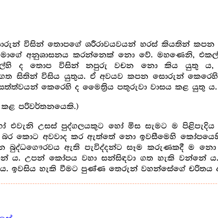
ොරුන් විසින් තොපගේ ශරීරාවයවයන් හරස් කියතින් කපන
මාගේ අනුශාසනය කරන්නෙක් නො වේ. මහණෙනි, එකල්හ
, එකල්හි ද තොප විසින් නපුරු වචන නො කිය යුතු
සහගත සිතින් විසිය යුතුය. ඒ අවයව කපන සොරුන් කෙරෙහ
්ත්වයන් කෙරෙහි ද මෛත්‍රිය පතුරුවා වාසය කළ යුතු ය.
 කළ පරිවර්තනයෙකි.)
 එවැනි උසස් පුද්ගලයකුට හෝ මිස සැමට ම පිළිපැදි
 බර කොට අවවාද කර ඇත්තේ නො ඉවසීමෙහි කෝපයෙහි ආද
කරන බුද්ධගෞරවය ඇති පැවිද්දන්ට සෑම කරුණකදී ම න
නේ ය. උපන් කෝපය වහා සන්සිඳවා ගත හැකි වන්නේ ය. එ
 ය. ඉවසිය හැකි වීමට පුණ්ණ තෙරුන් වහන්සේගේ චරිතය 