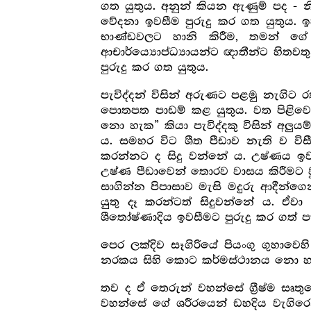
ගත යුතුය. අනුන් කියන ඇණුම් පද - නි
වේදනා ඉවසීම පුරුදු කර ගත යුතුය.
භාණ්ඩවලට හානි කිරීම, තමන් ගේ
ආචාර්ය්‍යොප්ධ්‍යායන්ට ඥාතීන්ට හි
පුරුදු කර ගත යුතුය.
පැවිද්දන් විසින් අරුණට පළමු නැගිට ර
පොතපත පාඩම් කළ යුතුය. වත පිළිවෙත
නො හැක” කියා පැවිද්දකු විසින් අලු
ය. සමහර විට ශීත පීඩාව නැති ව විසී
කරන්නට ද සිදු වන්නේ ය. උෂ්ණය ඉව
උෂ්ණ පීඩාවෙන් තොරව වාසය කිරීමට වු
සාගින්න පිපාසාව මැසි මදුරු ආදී
යුතු දෑ කරන්ටත් සිදුවන්නේ ය. ඒ
ශීතෝෂ්ණාදිය ඉවසීමට පුරුදු කර ගත් ප
පෙර ලක්දිව සෑගිරියේ පියංගු ගුහාව
නරකය සිහි කොට කර්මස්ථානය නො හැ
තව ද ඒ තෙරුන් වහන්සේ ග්‍රීෂ්ම සෘත
වහන්සේ ගේ ශරීරයෙන් ඩහදිය වැගිරෙනු 