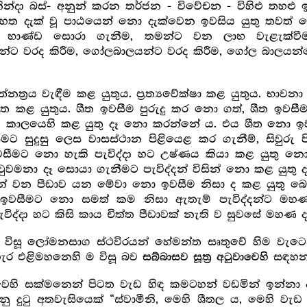
න්දා බස්- අනුන් කරන තර්ජන - විවේචන - විහිළු තහළු ඉවස
 ඉහත දැක් වූ පාඨයෙන් නො දැක්වෙන ඉවසිය යුතු තව
 භාණ්ඩ සොරා ගැනීම, තමන්ට වන ලාභ වැළැක්වීම
තවතුන්ට වරද කිරීම, ගෝලබාලයන්ට වරද කිරීම, ගෝල බාල
ත්නත්‍ර‍ය වැඳීම කළ යුතුය. ප්‍ර‍ත්‍යවේක්ෂා කළ යුතුය. 
 කළ යුතුය. ශීත ඉවසීම පුරුදු කර නො ගත්, ශීත ඉවසීම
යම් කාලයෙහි කළ යුතු දෑ නො කරන්නේ ය. එය ශීත නො ඉව
මට සුදුසු ලෙස වාසස්ථාන පිළියෙළ කර ගැනීම්, සිවුරු ප
සීමට නො හැකි පැවිද්දා හට උෂ්ණය කියා කළ යුතු නොය
වමනා දෑ සොයා ගැනීමට පැවිද්දන් විසින් නො කළ යුතු 
න්ගෙන් වන පීඩාව යන මේවා නො ඉවසීම නිසා ද කළ යු
වා ඉවසීමට නො සමත් කම නිසා ඇතැම් පැවිද්දන්ට ම
ැවිද්දා හට කිසි කාය චිත්ත පීඩාවක් නැති ව සුවසේ මහණ ද
ෙහි විසූ ලෝමනසාග ස්ථවිරයන් හේමන්ත සෘතුවේ හිම වැ
ර එළිමහනෙහි ම විසූ බව
සඳහන්
සබ්බාසව සූත්‍ර‍
අටුවාවෙහි
ුවෙහි සක්මනෙන් පිටත වැඩ හිඳ කමටහන් වඩමින් ඉන්නා 
දුටු අතවැසියෙක් “ස්වාමීනි, මෙහි ශීතල ය, මෙහි වැඩ ස