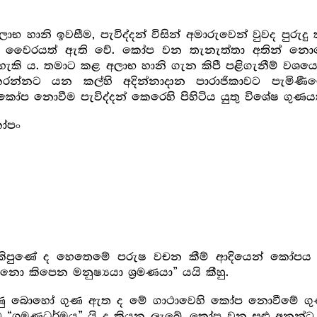
ාභ හානි ඉවසීම, පැවිද්දන් විසින් අමාරුවෙන් වුවද පුර
 වෛරයත් ඇති වේ. කෝප වන තැනැත්තා අතින් නොයෙක
හැකි ය. තමාට කළ අලාභ හානි ගැන කිපී පළිගැනීම් වශ
රන්නට යන කල්හි අදින්නාදාන පාරාජිකාවට පැමිණී
 කෝප නොවීම පැවිද්දන් කෙරෙහි පිහිටිය යුතු විශේෂ ගුණයක
ෝපං
කිපුණේ ද හෙතෙමේ පරුෂ වචන කීම් ආදියෙන් කෝපය ප්‍
කිපෙන මනුෂ්‍යයා ශ්‍ර‍මණයා” යයි කීහු.
කුණු බොහෝ ගුණ ඇත ද මේ ගාථාවෙහි කෝප නොවීමේ ගුණ
ට “ශ්‍ර‍මණධර්මය” යි ද කියනු ලැබේ. කෝප වන සුළු අනුන