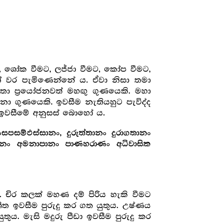
ට, ශෝක වීමට, ලජ්ජා වීමට, කෝප වීමට,
 වර පැමිණෙන්නේ ය. ඒවා නිසා තමා
ා ප්‍රයෝජනවත් මහඟු ගුණයෙකි. මහා
නා ගුණයෙකි. ඉවසීම නැතියහුට පැවිද්ද
ය. ඉවසීමේ අනුසස් බොහෝ ය.
සපසම්ඵස්සානං, දුරුත්තානං දුරාගතානං
තානං අමනාපානං පාණහරාණං අධිවාසික
 චිර කලක් මහණ දම් පිරිය හැකි වීමට
ශීත ඉවසීම පුරුදු කර ගත යුතුය. උෂ්ණය
තුය. මැසි මදුරු පීඩා ඉවසීම පුරුදු කර