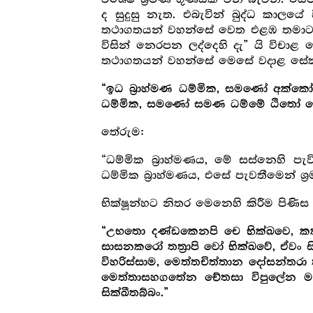
ද සුදුසු නැත. එබැවින් බුද්ධ කාලයේ
තථාගතයන් වහන්සේ වෙත එළඹ තමාට වූ 
විසින් නෙරපන ලද්දෙහි දැ” යි විචාළ 
තථාගතයන් වහන්සේ මෙසේ වදාළ සේ
“ඉධ බ්‍රාහ්මණ ධම්මික, සමණෝ අක්ක
ධම්මික, සමණෝ සමණ ධම්මේ ඨිතෝ හ
තේරුම:
“ධම්මික බ්‍රාහ්මණය, මේ සස්නෙහි 
ධම්මික බ්‍රාහ්මණය, එසේ පැවතීමෙන් ශ්‍ර
භික්ෂූන්හට නිතර මෙනෙහි කිරීම පි
“උභතො දණ්ඩකෙනපි චෙ භික්ඛවෙ, කක
සාසනකරෝ තත්‍රාපි වෝ භික්ඛවේ, ඒවං සි
විහරිස්සාම, මෙත්තචිත්තාන දෝසන්තර
මෙත්තාසහගතේන චේතසා විපුලේන මහග
සික්ඛීතබ්බං.”