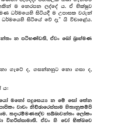
 සතකින් ම නෙරපන ලද්දේ ය. ඒ භික්ෂුව
මණ ධර්මයෙහි සිටියදී ම උපාසක වරුන්
 ධර්මයෙහි සිටියේ වේ දැ” යි විචාළේය.
තං න පටිභණ්ඩති, ඒවං ඛෝ බ්‍රාහ්මණ
හා නො ගැටේ ද, ගසන්නහුට නො ගසා ද,
ේ ය:
පි යෝ මනෝ පදුසෙය්‍ය න මේ සෝ තේන
ාපිකං වාචං නිච්ඡාරෙස්සාම හිතානුකම්පි
්සාම. තදාරම්මණඤ්ච සබ්බාවන්තං ලෝකං
ිහරිස්සාමාති. ඒවං හි වෝ භික්ඛවෙ