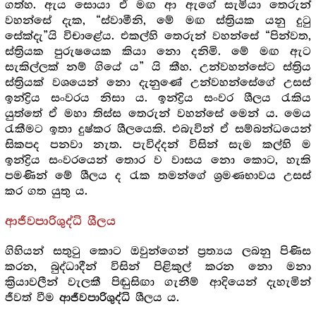
ගත්හ. ඇය සොයා ඒ මඟ ආ ඇගේ සැමියා තෙරුන්
වහන්සේ දැක, “ස්වාමීනි, මේ මඟ ස්ත්‍රියක යනු දුටු
සේක්දැ”යි විචාළේය. එකල්හි තෙරුන් වහන්සේ “පින්වත,
ස්ත්‍රියක පුරුෂයෙක කියා නො දනිමි. මේ මඟ ඇට
සැකිල්ලක් නම් ගියේ ය” යි කීහ. උන්වහන්සේට ස්ත්‍රිය
ස්ත්‍රියක් වශයෙන් නො දැනුණේ උන්වහන්සේගේ උසස්
ඉන්ද්‍රිය සංවරය නිසා ය. ඉන්ද්‍රිය සංවර ශීලය රැකිය
යුත්තේ ඒ මහා තිස්ස තෙරුන් වහන්සේ මෙන් ය. මෙය
රැකීමට ඉතා දුෂ්කර ශීලයෙකි. එබැවින් ඒ සම්බන්ධයෙන්
සිකපද පනවා නැත. පැවිද්දන් විසින් සැම කල්හි ම
ඉන්ද්‍රිය සංවරයෙන් තොර ව වාසය නො කොට, හැකි
පමණින් මේ ශීලය ද රැක තමන්ගේ ශ්‍ර‍මණභාවය උසස්
කර ගත යුතු ය.
ආජීවපාරිශුද්ධි ශීලය
ගිහියන් සතුටු කොට ඔවුන්ගෙන් ප්‍ර‍ත්‍යය ලබනු පිණිස
කරන, බුද්ධාදීන් විසින් පිළිකුල් කරන නො මනා
ක්‍රියාවලීන් වැලකී පිඬුසිඟා ගැනීම් ආදියෙන් දැහැමින්
ජීවත් වීම
ශීලය ය.
ආජීවපාරිශුද්ධි