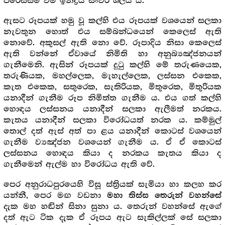
පරෙස්සම් වීම ඉන්ද්‍රිය සංවර ශීලය ය.
ඇසට රූපයක් හමු වූ කල්හි එය රූපයක් වශයෙන් සලකා
නැවතුන හොත් එය සම්බන්ධයෙන් කෙලෙස් ඇති
නොවේ. අකුසල් ඇති නො වේ. රූපාදිය නිසා කෙලෙස්
ඇති වන්නේ ඒවායේ නිමිති හා අනුබ්‍යඤ්ජනයන්
ගැනීමෙනි. ඇසින් රූපයක් දුටු කල්හි මේ තරුණයෙක,
තරුණියක, මහල්ලෙක, මැහැල්ලෙක, ලස්සන එකෙක,
කැත එකෙක, සතුරෙක, සැතිරියක, මිතුරෙක, මිතුරියක
යනාදීන් ගැනීම රූප නිමිත්ත ගැනීම ය. එය ගත් කල්හි
හොඳය ලස්සනය යනාදීන් සලකා ඇලීමත් නරකය.
කැතය යනාදීන් සලකා විරෝධයත් නරක ය. කම්මුල්
තොල් දත් ඇස් අත් පා ළය යනාදීන් කොටස් වශයෙන්
ගැනීම ව්‍යඤ්ජන වශයෙන් ගැනීම ය. ඒ ඒ කොටස්
ලස්සනය හොඳය කියා ද නරකය කැතය කියා ද
ගැනීමෙන් ඇල්ම හා විරෝධය ඇති වේ.
පෙර අනුරාධපුරයෙහි විසූ ස්ත්‍රියක් සැමියා හා කලහ කර
යන්නී, පෙර මඟ වඩනා
මහා තිස්ස තෙරුන් වහන්සේ
දැක මහ හඬින් සිනා සුනා ය. තෙරුන් වහන්සේ ඇගේ
දත් ඇට ටික දැක ඒ රූපය ඇට සැකිල්ලක් සේ සලකා