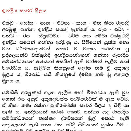
ඉන්ද්‍රිය සංවර ශීලය‍
චක්ඛු - සෝත - ඝාන - ජිව්හා - කාය - මන කියා රූපාදි
අරමුණු ගන්නා ඉන්ද්‍රිය සයක් ඇත්තේ ය. රූප - ශබ්ද -
ගන්ධ - රස - ස්ප්‍ර‍ෂ්ටව්‍ය - ධර්ම යන මේවා චක්ෂුරාදි
ඉන්ද්‍රිය සයෙන් ගන්නා අරමුණු ය. සිහියෙන් යුක්ත නො
වන ධර්මසංඥාවෙන් තොර ව වාසය කරන්නා වූ
පුද්ගලයන්ට චක්ෂුරාදි ඉන්ද්‍රියයන්ගෙන් ගන්නා රූපාදිය
සම්බන්ධයෙන් බොහෝ සෙයින් ඇති වන්නේ ඇලීම හෝ
විරෝධය ය. ඇලීමය කියනුයේ ලෝභ නම් වූ අකුශල
මූලය ය. විරෝධ යයි කියනුයේ ද්වේෂ නම් වූ අකුශල
මූලය ය.
යම්කිසි අරමුණක් ගැන ඇලීම හෝ විරෝධය ඇති වුව
හොත් එය අනුව අකුශලචිත්ත පරම්පරාවක් ම ඇති වෙයි.
ඒ නිසා තමා රක්නා ප්‍රාතිමෝක්ෂ සංවර ශීලය ද බිඳී යා
හැකි ය. ඉන්ද්‍රියයන් කරණ කොට ගන්නා ලද රූපාදිය
සම්බන්ධයෙන් තෘෂ්ණා ද්වේෂයන් මුල් කොට ඇති
අකුශලයන් ඇති නො වන පරිදි සිහියෙන් යුක්ත වීම -