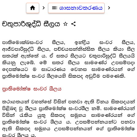
home
navigate_next
toc
ශාසනාවතරණය
navigate_next
චතුපාරිශුද්ධි සීලය
star_outline
share
පාතිමොක්ඛසංවර සීලය, ඉන්ද්‍රිය සංවර සීලය,
ආජීවපාරිසුද්ධි සීලය, පච්චයසන්නිස්සිත සීලය කියා සීල
සතරක් ඇත්තේ ය. ඒ සතර සීලයට චතුපාරිසුද්ධි සීලයයි
කියනු ලැබේ. මේ සතර සීලය සාමණේර උපසම්පදා
දෙපක්ෂයට ම සාධාරණය වෙනස සාමණේරයන් ගේ
ප්‍රාතිමෝක්ෂ සංවර ශීලයෙහි සිකපද අඩුවීම පමණෙකි.
ප්‍රාතිමෝක්ෂ සංවර ශීලය
තථාගතයන් වහන්සේ විසින් පනවා ඇති විනය සිකපදයන්
පිළිබඳ වූ ශීලය ප්‍රාතිමෝක්ෂ සංවරශීල නමි. සාමණේරයන්
විසින් රැකිය යුතු සිකපද සමූහය සාමණේරයන් ගේ
ප්‍රාතිමෝක්ෂ සංවර ශීලය ය. උපසම්පන්නයන්ට පනවා
ඇති සිකපද සමූහය උපසම්පන්නයන් ගේ ප්‍රාතිමෝක්ෂ
සංවර ශීලය ය.