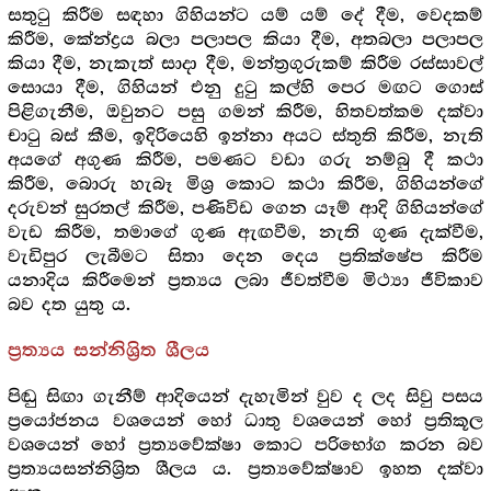
සතුටු කිරීම සඳහා ගිහියන්ට යම් යම් දේ දීම, වෙදකම්
කිරීම, කේන්ද්‍ර‍ය බලා පලාපල කියා දීම, අතබලා පලාපල
කියා දීම, නැකැත් සාදා දීම, මන්ත්‍ර‍ගුරුකම් කිරීම රස්සාවල්
සොයා දීම, ගිහියන් එනු දුටු කල්හි පෙර මඟට ගොස්
පිළිගැනීම, ඔවුනට පසු ගමන් කිරීම, හිතවත්කම දක්වා
චාටු බස් කීම, ඉදිරියෙහි ඉන්නා අයට ස්තුති කිරීම, නැති
අයගේ අගුණ කිරීම, පමණට වඩා ගරු නම්බු දී කථා
කිරීම, බොරු හැබෑ මිශ්‍ර‍ කොට කථා කිරීම, ගිහියන්ගේ
දරුවන් සුරතල් කිරීම, පණිවිඩ ගෙන යෑම් ආදි ගිහියන්ගේ
වැඩ කිරීම, තමාගේ ගුණ ඇඟවීම, නැති ගුණ දැක්වීම,
වැඩිපුර ලැබීමට සිතා දෙන දෙය ප්‍ර‍තික්ෂේප කිරීම
යනාදිය කිරීමෙන් ප්‍ර‍ත්‍යය ලබා ජීවත්වීම මිථ්‍යා ජීවිකාව
බව දත යුතු ය.
ප්‍ර‍ත්‍යය සන්නිශ්‍රිත ශීලය
පිඬු සිඟා ගැනීම් ආදියෙන් දැහැමින් වුව ද ලද සිවු පසය
ප්‍රයෝජනය වශයෙන් හෝ ධාතු වශයෙන් හෝ ප්‍ර‍තිකූල
වශයෙන් හෝ ප්‍ර‍ත්‍යවේක්ෂා කොට පරිභෝග කරන බව
ප්‍ර‍ත්‍යයසන්නිශ්‍රිත ශීලය ය. ප්‍ර‍ත්‍යවේක්ෂාව ඉහත දක්වා