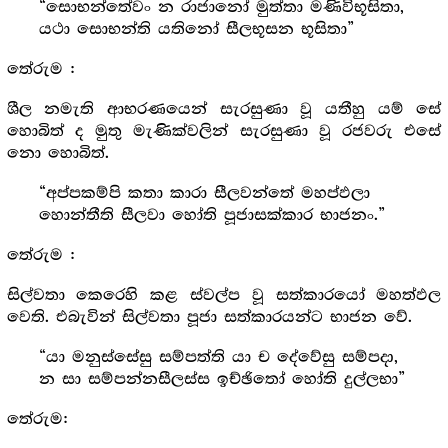
“සොභන්තේවං න රාජානෝ මුත්තා මණිවිභූසිතා,
යථා සොභන්ති යතිනෝ සීලභූසන භූසිතා”
තේරුම :
ශීල නමැති ආභරණයෙන් සැරසුණා වූ යතීහු යම් සේ
හොබිත් ද මුතු මැණික්වලින් සැරසුණා වූ රජවරු එසේ
නො හොබිත්.
“අප්පකම්පි කතා කාරා සීලවන්තේ මහප්ඵලා
හොන්තීති සීලවා හෝති පූජාසක්කාර භාජනං.”
තේරුම :
සිල්වතා කෙරෙහි කළ ස්වල්ප වූ සත්කාරයෝ මහත්ඵල
වෙති. එබැවින් සිල්වතා පූජා සත්කාරයන්ට භාජන වේ.
“යා මනුස්සේසු සම්පත්ති යා ච දේවේසු සම්පදා,
න සා සම්පන්නසීලස්ස ඉච්ඡිතෝ හෝති දුල්ලභා”
තේරුම: