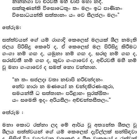
නින්නගා වා චිරවතී මහී චාපි මහා නදී.
සක්කුණන්ති විසොධෙතුං තං මලං ඉධ පාණිනං
විසොධයන්ති සත්තානං යං වෙ සීලජලං මලං”
තේරුම:
සත්ත්වයන් ගේ යම් රාගාදි කෙලෙස් මලයක් ශීල නමැති
ජලය පිරිසිදු කෙරේ ද, ඒ කෙලෙස් මල පිරිසිදු කිරීමට
ගංගා නම් ගඟ ද, යමුනා නම් ගඟ ද, සරභු නම් ගඟ ද,
සරස්වතී නම් ගඟ ද, කුඩා ගංගාවෝ ද, අචිරවතී මහී නම්
වූ මහා ගංගාවෝ ද සමත් නො වන්නාහ.
“න තං සජලදා වතා නචාපි හරිචන්දනං
නේව හාරා න මණයෝ න චන්දකිරණංකුරා,
සමයන්තී ධ සත්තානං පරිළාහං සුරක්ඛිතං
යං සමෙති ඉදං අරියසීලං අච්චන්තසීතලං.”
තේරුම :
මනා කොට රක්නා ලද මේ ආර්ය වූ අත්‍යන්ත ශීතල වූ
ශීලය සත්ත්වයන් ගේ යම් කෙලෙස් දැවිල්ලක් සන්සිඳවා
ද, සිසිල් දිය වගුරුවන වලාකුළු ද ශීත වාතයෝ ද රන්වන්