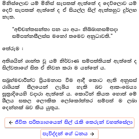
මිනිස්ලොව යම් මිනිස් සැපතක් ඇත්තේ ද දෙව්ලොව යම්
දෙව් සැපතක් ඇත්තේ ද ඒ සියල්ල සිල් ඇත්තහුට දුර්ලභ
නැත.
“අච්චන්තසන්තා පන යා අයං නිබ්බානසම්පදා
සම්පන්නසීලස්ස මනෝ තමෙව අනුධාවති.”
තේරුම :
අතිශයින් ශාන්ත වූ යම් නිර්වාණ සම්පත්තියක් ඇත්තේ ද
සිල්වතාගේ සිත ඒ නිවන කරා ම යන්නේ ය.
සබ්‍ර‍හ්මචාරීන්ට ප්‍රියමනාප වීම ආදී කොට ඇති අනුසස්
රාශියක් සීලයෙන් ලැබිය හැකි බව ආකංඛෙය්‍ය
සූත්‍රාදියෙහි වදාරා ඇත්තේ ය. කොටින් කියත හොත් මේ
ශීලය සකල ලෞකික ලෝකෝත්තර සම්පත් ම ලබා
දෙන්නක් බව කිය යුතුය.
ජීවිත පරිත්‍යාගයෙන් සිල් රැකි තෙරුන් වහන්සේලා
arrow_back
පැවිද්දන් ගේ ධනය
arrow_forward