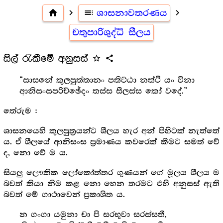
home
navigate_next
toc
ශාසනාවතරණය
navigate_next
චතුපාරිශුද්ධි සීලය
සිල් රැකීමේ අනුසස්
star_outline
share
“සාසනේ කුලපුත්තානං පතිට්ඨා නත්ථි යං විනා
ආනිසංසපරිච්ඡේදං තස්ස සීලස්ස කෝ වදේ.”
තේරුම :
ශාසනයෙහි කුලපුත්‍ර‍යන්ට ශීලය හැර අන් පිහිටක් නැත්තේ
ය. ඒ ශීලයේ ආනිසංස ප්‍ර‍මාණය කවරෙක් කීමට සමත් වේ
ද, නො වේ ම ය.
සියලු ලෞකික ලෝකෝත්තර ගුණයන් ගේ මූලය ශීලය ම
බවත් කියා නිම කළ නො හෙන තරමට එහි අනුසස් ඇති
බවත් මේ ගාථාවෙන් ප්‍ර‍කාශිත ය.
න ගංගා යමුනා චා පි සරභූවා සරස්සතී,