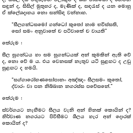
සඳුන් ද, සිසිල් මුතුහර ද, මැණික් ද, සඳරැස් ද යන මොහු
ඒ ක්ලේශදාහය නො සන්සිඳ වන්නාහ.
“සීලගන්ධසමෝ ගන්ධෝ කුතෝ නාම භවිස්සති,
සෝ සමං අනුවාතේ ච පටිවාතේ ච වායති”
තේරුම :
සීල සුගන්ධය හා සම සුගන්ධයක් අන් කුමකින් ඇති වේ
ද, නො වේ ම ය. එය වෙනසක් නැතුව යටි සුළඟට ද උඩු
සුළඟට ද හමයි.
“සග්ගාරෝහණසෝපානං අඤ්ඤං සීලසමං කුතෝ,
ද්වාරං වා පන නිබ්බාන නගරස්ස පවේසනේ.”
තේරුම :
ස්වර්ගයට නැඟීමට සීලය වැනි අන් හිනක් කොයින් ද?
නිර්වාණ නගරයට පිවිසීමට ශීලය හැර අන් දොරක්
කොයින් ද?