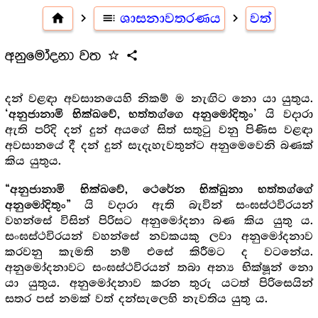
home
navigate_next
toc
ශාසනාවතරණය
navigate_next
වත්
අනුමෝදනා වත
star_outline
share
දන් වළඳා අවසානයෙහි නිකම් ම නැඟිට නො යා යුතුය.
යි වදාරා
‘අනුජානාමි භික්ඛවේ, භත්තග්ගෙ අනුමෝදිතුං’
ඇති පරිදි දන් දුන් අයගේ සිත් සතුටු වනු පිණිස වළඳා
අවසානයේ දී දන් දුන් සැදැහැවතුන්ට අනුමෙවෙනි බණක්
කිය යුතුය.
“අනුජානාමි භික්ඛවේ, ථෙරේන භික්ඛුනා භත්තග්ගේ
යි වදාරා ඇති බැවින් සංඝස්ථවිරයන්
අනුමෝදිතුං”
වහන්සේ විසින් පිරිසට අනුමෝදනා බණ කිය යුතු ය.
සංඝස්ථවිරයන් වහන්සේ නවකයකු ලවා අනුමෝදනාව
කරවනු කැමති නම් එසේ කිරීමට ද වටනේය.
අනුමෝදනාවට සංඝස්ථවිරයන් තබා අන්‍ය භික්ෂූන් නො
යා යුතුය. අනුමෝදනාව කරන තුරු යටත් පිරිසෙයින්
සතර පස් නමක් වත් දන්සැලෙහි නැවතිය යුතු ය.