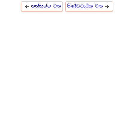
භත්තග්ග වත
පිණ්ඩචාරික වත‍
arrow_back
arrow_forward