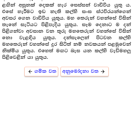
ළඟින් අසුනක් දෙකක් හැර සෙස්සන් වාඩිවිය යුතු ය.
එසේ හැරීමට ඉඩ නැති කල්හි සංඝ ස්ථවිරයන්ගෙන්
අවසර ගෙන වාඩිවිය යුතුය. මහ තෙරුන් වහන්සේ විසින්
තැනේ සැටියට පිළිපැදිය යුතුය. සෑම දෙනාට ම දන්
පිළිගන්වා අවසාන වන තුරු මහතෙරුන් වහන්සේ විසින්
නො වැළඳිය යුතුය. දන්සැලෙන් පිටවන කල්හි
මහතෙරුන් වහන්සේ දුර සිටිත් නම් නවකයන් පළමුවෙන්
නික්මිය යුතුය. එහෙත් මඟට බැස යන කල්හි වැඩිමහලු
පිළිවෙළින් යා යුතුය.
ගමික වත
අනුමෝදනා වත
arrow_back
arrow_forward