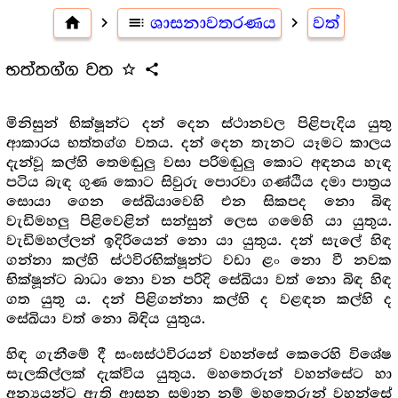
home
navigate_next
toc
ශාසනාවතරණය
navigate_next
වත්
භත්තග්ග වත
star_outline
share
මිනිසුන් භික්ෂූන්ට දන් දෙන ස්ථානවල පිළිපැදිය යුතු
ආකාරය භත්තග්ග වතය. දන් දෙන තැනට යෑමට කාලය
දැන්වූ කල්හි තෙමඬුලු වසා පරිමඬුලු කොට අඳනය හැඳ
පටිය බැඳ ගුණ කොට සිවුරු පොරවා ගණ්ඨිය දමා පාත්‍ර‍ය
සොයා ගෙන සේඛියාවෙහි එන සිකපද නො බිඳ
වැඩිමහලු පිළිවෙළින් සන්සුන් ලෙස ගමෙහි යා යුතුය.
වැඩිමහල්ලන් ඉදිරියෙන් නො යා යුතුය. දන් සැලේ හිඳ
ගන්නා කල්හි ස්ථවිරභික්ෂූන්ට වඩා ළං නො වී නවක
භික්ෂූන්ට බාධා නො වන පරිදි සේඛියා වත් නො බිඳ හිඳ
ගත යුතු ය. දන් පිළිගන්නා කල්හි ද වළඳන කල්හි ද
සේඛියා වත් නො බිඳිය යුතුය.
හිඳ ගැනීමේ දී සංඝස්ථවිරයන් වහන්සේ කෙරෙහි විශේෂ
සැලකිල්ලක් දැක්විය යුතුය. මහතෙරුන් වහන්සේට හා
අන්‍යයන්ට ඇති ආසන සමාන නම් මහතෙරුන් වහන්සේ