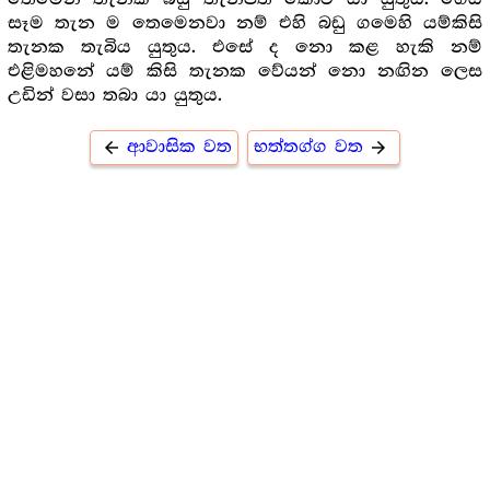
සෑම තැන ම තෙමෙනවා නම් එහි බඩු ගමෙහි යම්කිසි
තැනක තැබිය යුතුය. එසේ ද නො කළ හැකි නම්
එළිමහනේ යම් කිසි තැනක වේයන් නො නඟින ලෙස
උඩින් වසා තබා යා යුතුය.
ආවාසික වත
භත්තග්ග වත
arrow_back
arrow_forward