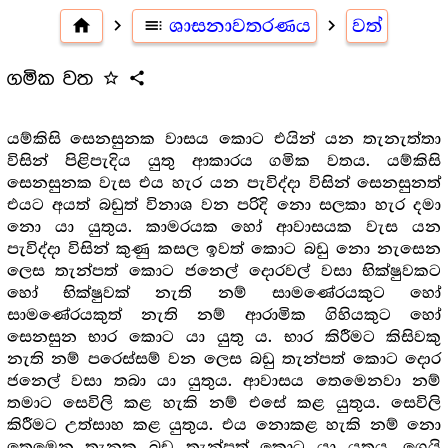
home
navigate_next
toc
ශාසනාවතරණය
navigate_next
වත්
ගමික වත
star_outline
share
යම්කිසි සෙනසුනක වාසය කොට එයින් යන තැනැත්තා
විසින් පිළිපැදිය යුතු ආකාරය ගමික වතය. යම්කිසි
සෙනසුනක වැස එය හැර යන පැවිද්දා විසින් සෙනසුනත්
එයට අයත් බඩුත් විනාශ වන පරිදි නො සලකා හැර දමා
නො යා යුතුය. කාමරයක හෝ ආවාසයක වැස යන
පැවිද්දා විසින් කුණු කසල ඉවත් කොට බඩු නො නැසෙන
ලෙස තැන්පත් කොට ජනෙල් දොරවල් වසා භික්ෂුවකට
හෝ භික්ෂුවක් නැති නම් සාමණේරයකුට හෝ
සාමණේරයකුත් නැති නම් ආරාමික ගිහියකුට හෝ
සෙනසුන භාර කොට යා යුතු ය. භාර කිරීමට කිසිවකු
නැති නම් පරෙස්සම් වන ලෙස බඩු තැන්පත් කොට දොර
ජනෙල් වසා තබා යා යුතුය. ආවාසය තෙමෙනවා නම්
තමාට සෙවිලි කළ හැකි නම් එසේ කළ යුතුය. සෙවිලි
කිරීමට උත්සාහ කළ යුතුය. එය නොකළ හැකි නම් නො
තෙමෙන තැනක බඩු තැන්පත් කොට යා යුතුය. ගෙයි