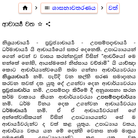
home
navigate_next
toc
ශාසනාවතරණය
navigate_next
වත්
ආචාර්‍ය්‍ය වත
star_outline
share
නිශ්‍ර‍යාචාර්‍ය්‍ය - ප්‍ර‍ව්‍ර‍ජ්‍යාචාර්‍ය්‍ය - උපසම්පදාචාර්‍ය්‍ය -
ධර්මාචාර්‍ය්‍ය යි ආචාර්‍ය්‍යයෝ සතර දෙනෙකි. උපාධ්‍යායයන්
ගෙන් වෙන් ව වාසය කරන්නවුන් විසින් “ආචරියෝ මෙ
භන්තේ හෝහි, ආයස්මතෝ නිස්සාය වච්ඡාමි” යි යාච්ඤා
කොට ආචාර්ය්‍යත්වයෙහි තබා ගන්නා ආචාර්ය්‍යවරයා
නමි. පැවිදි වන කල්හි සරණ සමාදානය
නිශ්‍ර‍යාචාර්‍ය්‍ය
කරවන තවත් දත යුතු දේ උගන්වා දෙන ආචාර්ය්‍යවරයා
නමි. උපසම්පදා කිරීමේ දී අනුශාසනා කරන
ප්‍ර‍ව්‍ර‍ජ්‍යාචාර්ය
කර්ම වාක්‍යය කියන ආචාර්ය්‍යවරයා
උපසම්පදාචාර්ය්‍ය
නමි. ධර්ම විනය දෙක උගන්වන ආචාර්‍ය්‍යවරයා
නමි. ඒ ඒ ආචාර්‍ය්‍යවරයන් ගේ
ධර්මාචාර්‍ය්‍ය
අන්තේවාසිකයන් විසින් උපාධ්‍යායයන්ට සේ ම
ආචාර්‍ය්‍යවරුන්ට ද වත් කළ යුතුය. උපාධ්‍යාය වතය,
ආචාර්ය්‍ය වතය යන මේ දෙක්හි වෙනස නාම මාත්‍ර‍ය
පමණෙකි. උපාධ්‍යායයන්ට කළ යුතු වත