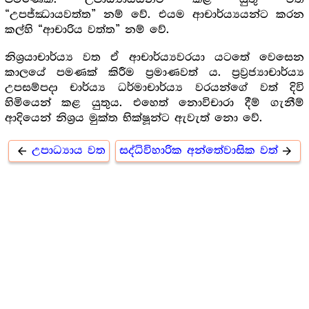
“උපජ්ඣායවත්ත” නම් වේ. එයම ආචාර්ය්‍යයන්ට කරන
කල්හි “ආචාරිය වත්ත” නම් වේ.
නිශ්‍ර‍යාචාර්ය්‍ය වත ඒ ආචාර්ය්‍යවරයා යටතේ වෙසෙන
කාලයේ පමණක් කිරීම ප්‍ර‍මාණවත් ය. ප්‍ර‍ව්‍ර‍ජ්‍යාචාර්ය්‍ය
උපසම්පදා චාර්ය්‍ය ධර්මාචාර්ය්‍ය වරයන්ගේ වත් දිවි
හිමියෙන් කළ යුතුය. එහෙත් නොවිචාරා දීම් ගැනීම්
ආදියෙන් නිශ්‍ර‍ය මුක්ත භික්ෂූන්ට ඇවැත් නො වේ.
උපාධ්‍යාය වත
සද්ධිවිහාරික අන්තේවාසික වත්
arrow_back
arrow_forward