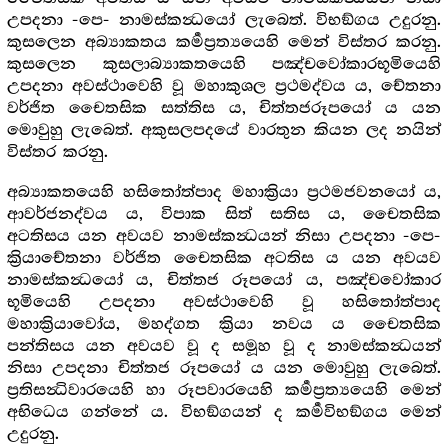
උපදනා -පෙ- නාමස්කන්‍ධයෝ ලැබෙත්. විභඞ්ගය උදුරනු.
කුසලෙන අබ්‍යාකතය කර්‍මප්‍රත්‍යයෙහි මෙන් විස්තර කරනු.
කුසලෙන කුසලාබ්‍යාකතයෙහි පඤ්චවෝකාරභූමියෙහි
උපදනා අවස්ථාවෙහි වූ මහාකුශල ප්‍රථමද්වය ය, චේතනා
වර්ජිත චෛතසික සත්තිස ය, චිත්තජරූපයෝ ය යන
මොවුහු ලැබෙත්. අකුසලපදයේ වාරතුන කියන ලද නයින්
විස්තර කරනු.
අබ්‍යාකතයෙහි හසිතෝත්පාද මහාක්‍රියා ප්‍රථමජවනයෝ ය,
ආවර්ජනද්වය ය, විපාක සිත් සතිස ය, චෛතසික
අටතිසය යන අවයව නාමස්කන්‍ධයන් නිසා උපදනා -පෙ-
ක්‍රියාචේතනා වර්ජිත චෛතසික අටතිස ය යන අවයව
නාමස්කන්‍ධයෝ ය, චිත්තජ රූපයෝ ය, පඤ්චවෝකාර
භූමියෙහි උපදනා අවස්ථාවෙහි වූ හසිතෝත්පාද
මහාක්‍රියාවෝය, මහද්ගත ක්‍රියා නවය ය චෛතසික
පන්තිසය යන අවයව වූ ද සමූහ වූ ද නාමස්කන්‍ධයන්
නිසා උපදනා චිත්තජ රූපයෝ ය යන මොවුහු ලැබෙත්.
ප්‍රතිසන්‍ධිවාරයෙහි හා රූපවාරයෙහි කර්‍මප්‍රත්‍යයෙහි මෙන්
අභිධෙය ගන්නේ ය. විභඞ්ගයන් ද කර්‍මවිභඞ්‍ගය මෙන්
උදුරනු.