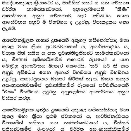
මහද්ගතකුශල ක්‍රියාවෝ ය, මාර්‍ගසිත් සතර ය යන චේතනා
වර්ජිත නාමස්කන්‍ධයෝ, අනුලෝමයෙහි
“තීණි”
ආසේවනය අනුව චේතනාව හැර අභිධෙය ගෙන
ආසේවනය අනුව ම විභඞ්ගය ද උදුරනු. විපාකදුකය නො
ලැබේ.
අකුශල හසිතෝත්පාද මහා
ආසේවනමූලක ආහාර දුකයෙහි
කුශල මහා ක්‍රියා ප්‍රථමජවනයෝ ය, ආවර්ජනද්වය ය,
විපාක සිත් සතිස ය යන ප්‍රවෘත්තිප්‍රතිසන්‍ධි නාමස්කන්‍ධයෝ
ය, චිත්තජ ප්‍රතිසන්‍ධිකර්‍මජ ආහාරජ රූපයෝ ය යන
මොවුහු ආසේවනය බැහැර කෙරෙති. ‘නව’ යට කී නය
අනුව අභිධෙය ගෙන ආහාර විභඞ්ගය අනුව විභඞ්ගය
උදුරනු. ආහාරප්‍රත්‍යය බැහැර කිරීමක් නැත. බාහ්‍ය සෘතුජ
අසංඥසත්ත්‍වකර්‍මජ ප්‍රවෘත්තිකර්‍මජ රූපයෝ පච්චනීයයෙහි
විභඞ්ගය උදුරනු. අනුලෝමය ආසේවනය අනුව
“එකං”
විස්තර කරනු.
අකුශල හසිතෝත්පාද මහා
ආසේවනමූලක ඉන්‍ද්‍රිය දුකයෙහි
කුශල මහා ක්‍රියා ප්‍රථම ජවනයෝ ය, ආවර්ජනද්වයය
විපාකසිත් සතිසය යන නාමස්කන්‍ධයෝ ය, චිත්තජ
ප්‍රතිසන්‍ධිකර්‍මජ රූපයෝ ය වර්ජිත අසංඥසත්ත්‍වකර්‍මජ