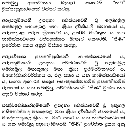
මොවුහු ආසේවනය බැහැර කෙරෙති. “නව”
වුක්තානුසාරයෙන් විස්තර කරනු.
අරූපභූමියෙහි උපදනා අවස්ථාවෙහි වූ ලෝභමූල
මෝහමූල මහාකුශල මහා ක්‍රියා ද්විතීයාදි ජවනයෝ ය,
අරූපකුශල අරූප ක්‍රියාවෝ ය, උපරිම මාර්‍ගතුන ය යන
නාමස්කන්‍ධයෝ විප්පයුත්තය බැහැර කෙරෙති.
“තීණි”
පුරේජාත දුකය අනුව විස්තර කරනු.
අරූපවිපාක ප්‍රවෘත්තිප්‍රතිසන්‍ධි නාමස්කන්‍ධයෝ ය,
අරූපභූමියෙහි උපදනා අවස්ථාවෙහි වූ ලෝභමූල
මෝහමූල මහාකුශල මහා ක්‍රියා ප්‍රථමජවනයෝ ය,
මනෝද්වාරාවර්ජනය ය, ඵල සතර ය යන නාමස්කන්‍ධයෝ
ය, බාහ්‍ය ආහාරජ සෘතුජ අසංඥසත්ත්‍වකර්‍මජ ප්‍රවෘත්තිකර්‍මජ
රූපයෝ ය යන මොවුහු, පච්චනීයයෙහි
වුක්ත නය
“තීණි”
අනුව විස්තර කරනු.
පඤ්චවෝකාරභූමියෙහි උපදනා අවස්ථාවෙහි වූ අකුශල
හසිතෝත්පාද මහාකුශල මහා ක්‍රියා ද්විතීයාදි ජවනයෝ ය,
මහද්ගතකුශල ක්‍රියා ය, මාර්‍ග සතර ය යන නාමස්කන්‍ධයෝ
ය යන මොවුහු අනුලෝමයෙහි
පුරේජාත දුකය අනු
“තීණි”