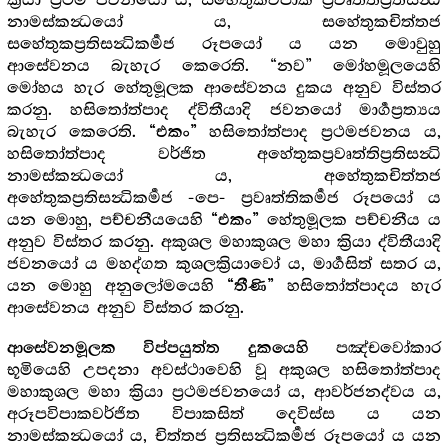
ක්‍රියා ප්‍රථම ජවනයෝ ය, සහේතුකවිපාක ප්‍රවෘත්තිප්‍රතිසන්‍ධි
නාමස්කන්‍ධයෝ ය, සහේතුකචිත්තජ
සහේතුකප්‍රතිසන්‍ධිකර්‍මජ රූපයෝ ය යන මොවුහු
ආසේවනය බැහැර කෙරෙති. “නව” මෝහමූලයෙහි
මෝහය හැර හේතුමූලක ආසේවනය දුකය අනුව විස්තර
කරනු. හසිතෝත්පාද ද්විතීයාදි ජවනයෝ මාර්‍ගප්‍රත්‍යය
බැහැර කෙරෙති.
හසිතෝත්පාද ප්‍රථමජවනය ය,
“එකං”
හසිතෝත්පාද වර්ජිත අහේතුකප්‍රවෘත්තිප්‍රතිසන්‍ධි
නාමස්කන්‍ධයෝ ය, අහේතුකචිත්තජ
අහේතුකප්‍රතිසන්‍ධිකර්‍මජ -පෙ- ප්‍රවෘත්තිකර්‍මජ රූපයෝ ය
යන මොහු, පච්චනීයයෙහි
හේතුමූලක පච්චනීය ය
“එකං”
අනුව විස්තර කරනු. අකුශල මහාකුශල මහා ක්‍රියා ද්විතීයාදි
ජවනයෝ ය මහද්ගත කුශලක්‍රියාවෝ ය, මාර්‍ගසිත් සතර ය,
යන මොහු අනුලෝමයෙහි
හසිතෝත්පාදය හැර
“තීණි”
ආසේවනය අනුව විස්තර කරනු.
පඤ්චවෝකාර
ආසේවනමූලක විප්පයුත්ත දුකයෙහි
භූමියෙහි උපදනා අවස්ථාවෙහි වූ අකුශල හසිතෝත්පාද
මහාකුශල මහා ක්‍රියා ප්‍රථමජවනයෝ ය, ආවර්ජනද්වය ය,
අරූපවිපාකවර්ජිත විපාකසිත් දෙවිස්ස ය යන
නාමස්කන්‍ධයෝ ය, චිත්තජ ප්‍රතිසන්‍ධිකර්‍මජ රූපයෝ ය යන