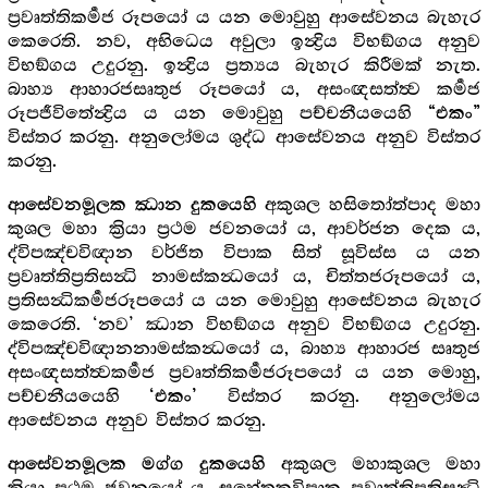
ප්‍රවෘත්තිකර්‍මජ රූපයෝ ය යන මොවුහු ආසේවනය බැහැර
කෙරෙති. නව, අභිධෙය අවුලා ඉන්‍ද්‍රිය විභඞ්ගය අනුව
විභඞ්ගය උදුරනු. ඉන්‍ද්‍රිය ප්‍රත්‍යය බැහැර කිරීමක් නැත.
බාහ්‍ය ආහාරජසෘතුජ රූපයෝ ය, අසංඥසත්ත්‍ව කර්‍මජ
රූපජීවිතේන්‍ද්‍රිය ය යන මොවුහු පච්චනීයයෙහි
“එකං”
විස්තර කරනු. අනුලෝමය ශුද්ධ ආසේවනය අනුව විස්තර
කරනු.
අකුශල හසිතෝත්පාද මහා
ආසේවනමූලක ඣාන දුකයෙහි
කුශල මහා ක්‍රියා ප්‍රථම ජවනයෝ ය, ආවර්ජන දෙක ය,
ද්විපඤ්චවිඥාන වර්ජිත විපාක සිත් සූවිස්ස ය යන
ප්‍රවෘත්තිප්‍රතිසන්‍ධි නාමස්කන්‍ධයෝ ය, චිත්තජරූපයෝ ය,
ප්‍රතිසන්‍ධිකර්‍මජරූපයෝ ය යන මොවුහු ආසේවනය බැහැර
කෙරෙති. ‘නව’ ඣාන විභඞ්ගය අනුව විභඞ්ගය උදුරනු.
ද්විපඤ්චවිඥානනාමස්කන්‍ධයෝ ය, බාහ්‍ය ආහාරජ සෘතුජ
අසංඥසත්ත්‍වකර්‍මජ ප්‍රවෘත්තිකර්‍මජරූපයෝ ය යන මොහු,
පච්චනීයයෙහි
විස්තර කරනු. අනුලෝමය
‘එකං’
ආසේවනය අනුව විස්තර කරනු.
අකුශල මහාකුශල මහා
ආසේවනමූලක මග්ග දුකයෙහි