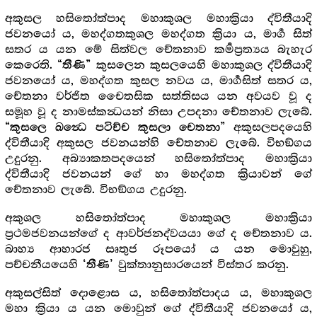
අකුසල හසිතෝත්පාද මහාකුශල මහාක්‍රියා ද්විතීයාදි
ජවනයෝ ය, මහද්ගතකුශල මහද්ගත ක්‍රියා ය, මාර්‍ග සිත්
සතර ය යන මේ සිත්වල චේතනාව කර්‍මප්‍රත්‍යය බැහැර
කෙරෙති.
කුසලෙන කුසලයෙහි මහාකුශල ද්විතීයාදි
“තීණි”
ජවනයෝ ය, මහද්ගත කුසල නවය ය, මාර්‍ගසිත් සතර ය,
චේතනා වර්ජිත චෛතසික සත්තිසය යන අවයව වූ ද
සමූහ වූ ද නාමස්කන්‍ධයන් නිසා උපදනා චේතනාව ලැබේ.
අකුසලපදයෙහි
“කුසලෙ ඛන්‍ධෙ පටිච්ච කුසලා චෙතනා”
ද්විතීයාදි අකුසල ජවනයන්හි චේතනාව ලැබේ. විභඞ්ගය
උදුරනු. අබ්‍යාකතපදයෙන් හසිතෝත්පාද මහාක්‍රියා
ද්විතීයාදි ජවනයන් ගේ හා මහද්ගත ක්‍රියාවන් ගේ
චේතනාව ලැබේ. විභඞ්ගය උදුරනු.
අකුශල හසිතෝත්පාද මහාකුශල මහාක්‍රියා
ප්‍රථමජවනයන්ගේ ද ආවර්ජනද්වයයා ගේ ද චේතනාව ය.
බාහ්‍ය ආහාරජ සෘතුජ රූපයෝ ය යන මොවුහු,
පච්චනීයයෙහි
වුක්තානුසාරයෙන් විස්තර කරනු.
‘තීණි’
අකුසල්සිත් දොළොස ය, හසිතෝත්පාදය ය, මහාකුශල
මහා ක්‍රියා ය යන මොවුන් ගේ ද්විතීයාදි ජවනයෝ ය,