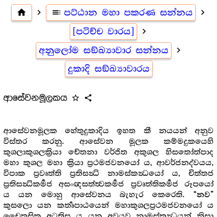
home
navigate_next
toc
පට්ඨාන මහා පකරණ සන්නය
navigate_next
[පටිච්ච වාරය]
navigate_next
අනුලෝම සඞ්ඛ්‍යාවාර සන්නය
navigate_next
දුකාදි සඞ්ඛ්‍යාවාරය
ආසේවනමූලකය
star_outline
share
ආසේවනමූලක හේතුදුකාදිය ඉහත කී නයයන් අනුව
විස්තර කරනු. ආසේවන මූලක කම්මදුකයෙහි
කුශලාකුශලක්‍රියා චේතනා වර්ජිත අකුශල හිසතෝත්පාද
මහා කුශල මහා ක්‍රියා ප්‍රථමජවනයෝ ය, ආවර්ජනද්වයය,
විපාක ප්‍රවෘත්ති ප්‍රතිසන්‍ධි නාමස්කන්‍ධයෝ ය, චිත්තජ
ප්‍රතිසන්‍ධිකර්‍මජ අසංඥසත්ත්‍වකර්‍මජ ප්‍රවෘත්තිකර්‍මජ රූපයෝ
ය යන මොහු ආසේවනය බැහැර කෙරෙති.
“නව”
කුසලො යන කර්‍තෘපාඨයෙන් මහාකුශලප්‍රථමජවනයෝ ය
චෛතසික අටතිස ය යන අවයව නාමස්කන්‍ධයන් නිසා