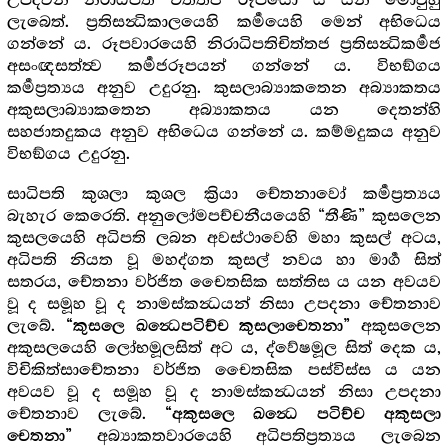
උපදවන නිරාධිපති චිත්තජ රූපයෝ ය යන මොවුහු
ලැබෙත්. ප්‍රතිසන්‍ධිකාලයෙහි කර්‍මයෙහි මෙන් අභිධෙය
ගන්නේ ය. රූපවාරයෙහි නිරාධිපතිචිත්තජ ප්‍රතිසන්‍ධිකර්‍මජ
අසංඥසත්ත්‍ව කර්‍මජරූපයන් ගන්නේ ය. විභඞ්ගය
කර්‍මප්‍රත්‍යය අනුව උදුරනු. කුසලාබ්‍යාකතෙන අබ්‍යාකතය
අකුසලාබ්‍යාකතෙන අබ්‍යාකතය යන දෙතන්හි
සහජාතදුකය අනුව අභිධෙය ගන්නේ ය. කම්මදුකය අනුව
විභඞ්ගය උදුරනු.
සාධිපති කුශලා කුශල ක්‍රියා චේතනාවෝ කර්‍මප්‍රත්‍යය
බැහැර කෙරෙති. අනුලෝමපච්චනීයයෙහි “තීණි” කුසලෙන
කුසලයෙහි අධිපති ලබන අවස්ථාවෙහි මහා කුසල් අටය,
අධිපති නියත වූ මහද්ගත කුසල් නවය හා මාර්‍ග සිත්
සතරය, චේතනා වර්ජිත චෛතසික සත්තිස ය යන අවයව
වූ ද සමූහ වූ ද නාමස්කන්‍ධයන් නිසා උපදනා චේතනාව
ලැබේ.
අකුසලෙන
“කුසලෙ ඛන්‍ධෙපටිච්ච කුසලාචෙතනා”
අකුසලයෙහි ලෝභමූලසිත් අට ය, ද්වේෂමූල සිත් දෙක ය,
විචිකිත්සාචේතනා වර්ජිත චෛතසික පස්විස්ස ය යන
අවයව වූ ද සමූහ වූ ද නාමස්කන්‍ධයන් නිසා උපදනා
චේතනාව ලැබේ.
“අකුසලෙ ඛන්‍ධෙ පටිච්ච අකුසලා
අබ්‍යාකතවාරයෙහි අධිපතිප්‍රත්‍යය ලැබෙන
චෙතනා”