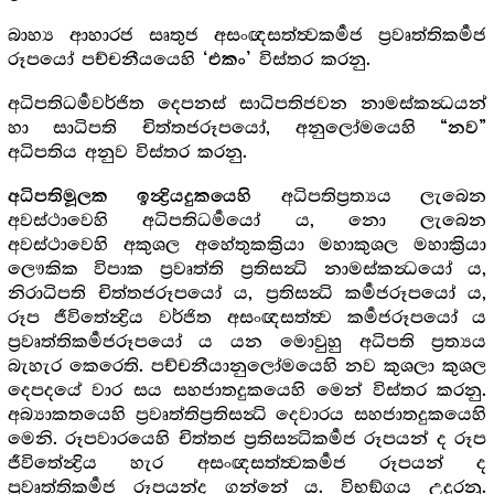
බාහ්‍ය ආහාරජ සෘතුජ අසංඥසත්ත්‍වකර්‍මජ ප්‍රවෘත්තිකර්‍මජ
රූපයෝ පච්චනීයයෙහි
විස්තර කරනු.
‘එකං’
අධිපතිධර්‍මවර්ජිත දෙපනස් සාධිපතිජවන නාමස්කන්‍ධයන්
හා සාධිපති චිත්තජරූපයෝ, අනුලෝමයෙහි
“නව”
අධිපතිය අනුව විස්තර කරනු.
අධිපතිප්‍රත්‍යය ලැබෙන
අධිපතිමූලක ඉන්‍ද්‍රියදුකයෙහි
අවස්ථාවෙහි අධිපතිධර්‍මයෝ ය, නො ලැබෙන
අවස්ථාවෙහි අකුශල අහේතුකක්‍රියා මහාකුශල මහාක්‍රියා
ලෞකික විපාක ප්‍රවෘත්ති ප්‍රතිසන්‍ධි නාමස්කන්‍ධයෝ ය,
නිරාධිපති චිත්තජරූපයෝ ය, ප්‍රතිසන්‍ධි කර්‍මජරූපයෝ ය,
රූප ජීවිතේන්‍ද්‍රිය වර්ජිත අසංඥසත්ත්‍ව කර්‍මජරූපයෝ ය
ප්‍රවෘත්තිකර්‍මජරූපයෝ ය යන මොවුහු අධිපති ප්‍රත්‍යය
බැහැර කෙරෙති. පච්චනීයානුලෝමයෙහි නව කුශලා කුශල
දෙපදයේ වාර සය සහජාතදුකයෙහි මෙන් විස්තර කරනු.
අබ්‍යාකතයෙහි ප්‍රවෘත්තිප්‍රතිසන්‍ධි දෙවාරය සහජාතදුකයෙහි
මෙනි. රූපවාරයෙහි චිත්තජ ප්‍රතිසන්‍ධිකර්‍මජ රූපයන් ද රූප
ජීවිතේන්‍ද්‍රිය හැර අසංඥසත්ත්‍වකර්‍මජ රූපයන් ද
ප්‍රවෘත්තිකර්‍මජ රූපයන්ද ගන්නේ ය. විභඞ්ගය උදුරනු.