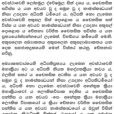
අවස්ථාවෙහි ලෝභමූල ද්වේෂමූල සිත් දශය ය, චෛතසික
සවිස්ස ය යන අවයව වූ ද සමූහ වූ ද නාමස්කන්‍ධයන්
නිසා උපදනා අධිපති ධර්‍මයෝ ය, අධිපති නො ලැබෙන
අවස්ථාවෙහි අකුසල සිත් දොළොස ය චෛතසික සත්
විස්ස ය යන අවයව නාමස්කන්‍ධයන් නිසා උපදනා අකුසල්
දොළොස ය චේතනා වර්ජිත චෛතසික සවිස්ස ය යන
ප්‍රත්‍යයෝත්පන්නයෝ ලැබෙත්. විභඞ්ගය කර්‍මයෙහි මෙනි.
අකුසලෙන අබ්‍යාකතය අකුසලෙන අකුසලාබ්‍යාකතය යන
දෙක සහජාතදුකයෙහි මෙන් විස්තර කරනු. චේතනාව
හරිනු.
අබ්‍යාකතවාරයෙහි අධිපතිප්‍රත්‍යය ලැබෙන අවස්ථාවෙහි
මහාක්‍රියා අට ය අධිපති නියත මහද්ගතක්‍රියා නවය ය,
ඵලසිත් සතර ය චෛතසික අටතිස ය යන අවයව වූ ද
සමූහ වූ ද නාමස්කන්‍ධයන් නිසා උපදනා අධිපතිධර්‍මයෝ
ය, අධිපති නො ලැබෙන අවස්ථාවෙහි අහේතුක ක්‍රියා
මහාක්‍රියාවෝ ය ලෞකිකවිපාක දෙතිස ය චෛතසික
පන්තිස ය යන අවයව -පෙ- අහේතුක ක්‍රියා මහාක්‍රියා
ලෞකික විපාකයෝ ය ක්‍රියා චේතනා වර්ජිත චෛතසික
පන්තිස ය යන අවයව නාමස්කන්‍ධයෝ ය ඔවුන් විසින්