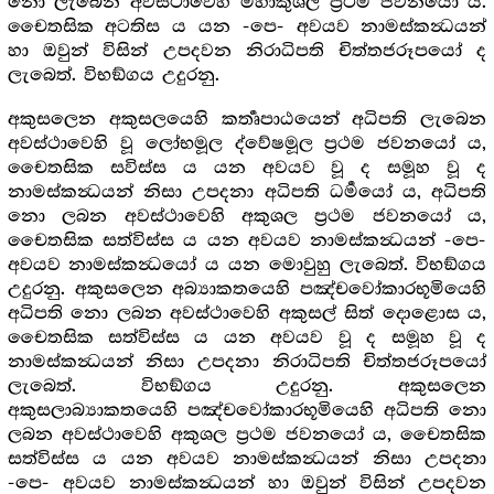
නො ලැබෙන අවස්ථාවෙහි මහාකුශල ප්‍රථම ජවනයෝ ය.
චෛතසික අටතිස ය යන -පෙ- අවයව නාමස්කන්‍ධයන්
හා ඔවුන් විසින් උපදවන නිරාධිපති චිත්තජරූපයෝ ද
ලැබෙත්. විභඞ්ගය උදුරනු.
අකුසලෙන අකුසලයෙහි කර්‍තෘපාඨයෙන් අධිපති ලැබෙන
අවස්ථාවෙහි වූ ලෝභමූල ද්වේෂමූල ප්‍රථම ජවනයෝ ය,
චෛතසික සවිස්ස ය යන අවයව වූ ද සමූහ වූ ද
නාමස්කන්‍ධයන් නිසා උපදනා අධිපති ධර්‍මයෝ ය, අධිපති
නො ලබන අවස්ථාවෙහි අකුශල ප්‍රථම ජවනයෝ ය,
චෛතසික සත්විස්ස ය යන අවයව නාමස්කන්‍ධයන් -පෙ-
අවයව නාමස්කන්‍ධයෝ ය යන මොවුහු ලැබෙත්. විභඞ්ගය
උදුරනු. අකුසලෙන අබ්‍යාකතයෙහි පඤ්චවෝකාරභූමියෙහි
අධිපති නො ලබන අවස්ථාවෙහි අකුසල් සිත් දොළොස ය,
චෛතසික සත්විස්ස ය යන අවයව වූ ද සමූහ වූ ද
නාමස්කන්‍ධයන් නිසා උපදනා නිරාධිපති චිත්තජරූපයෝ
ලැබෙත්. විභඞ්ගය උදුරනු. අකුසලෙන
අකුසලාබ්‍යාකතයෙහි පඤ්චවෝකාරභූමියෙහි අධිපති නො
ලබන අවස්ථාවෙහි අකුශල ප්‍රථම ජවනයෝ ය, චෛතසික
සත්විස්ස ය යන අවයව නාමස්කන්‍ධයන් නිසා උපදනා
-පෙ- අවයව නාමස්කන්‍ධයන් හා ඔවුන් විසින් උපදවන