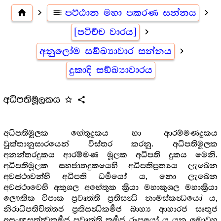
home
navigate_next
toc
පට්ඨාන මහා පකරණ සන්නය
navigate_next
[පටිච්ච වාරය]
navigate_next
අනුලෝම සඞ්ඛ්‍යාවාර සන්නය
navigate_next
දුකාදි සඞ්ඛ්‍යාවාරය
අධිපතිමූලකය
star_outline
share
අධිපතිමූලක හේතුදුකය හා ආරම්මණදුකය
වුක්තානුසාරයෙන් විස්තර කරනු. අධිපතිමූලක
අනන්තරදුකය ආරම්මණ මූලක අධිපති දුකය මෙනි.
අධිපතිමූලක සහජාතදුකයෙහි අධිපතිප්‍රත්‍යය ලැබෙන
අවස්ථාවන්හි අධිපති ධර්‍මයෝ ය, නො ලැබෙන
අවස්ථාවෙහි අකුශල අහේතුක ක්‍රියා මහාකුශල මහාක්‍රියා
ලෞකික විපාක ප්‍රවෘත්ති ප්‍රතිසන්‍ධි නාමස්කන්‍ධයෝ ය,
නිරාධිපතිචිත්තජ ප්‍රතිසන්‍ධිකර්‍මජ බාහ්‍ය ආහාරජ සෘතුජ
අසංඥසත්ත්‍වකර්‍මජ ප්‍රවෘත්ති කර්‍මජ රූපයෝ ය යන මොවුහු