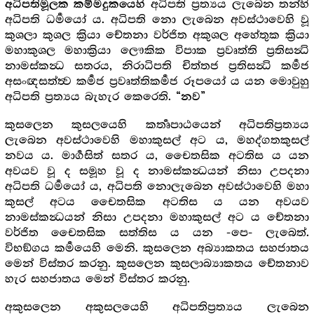
අධිපති ප්‍රත්‍යය ලැබෙන තන්හි
අධිපතිමූලක කම්මදුකයෙහි
අධිපති ධර්‍මයෝ ය. අධිපති නො ලැබෙන අවස්ථාවෙහි වූ
කුශලා කුශල ක්‍රියා චේතනා වර්ජිත අකුශල අහේතුක ක්‍රියා
මහාකුශල මහාක්‍රියා ලෞකික විපාක ප්‍රවෘත්ති ප්‍රතිසන්‍ධි
නාමස්කන්‍ධ සතරය, නිරාධිපති චිත්තජ ප්‍රතිසන්‍ධි කර්‍මජ
අසංඥසත්ත්‍ව කර්‍මජ ප්‍රවෘත්තිකර්‍මජ රූපයෝ ය යන මොවුහු
අධිපති ප්‍රත්‍යය බැහැර කෙරෙති.
“නව”
කුසලෙන කුසලයෙහි කර්‍තෘපාඨයෙන් අධිපතිප්‍රත්‍යය
ලැබෙන අවස්ථාවෙහි මහාකුසල් අට ය, මහද්ගතකුසල්
නවය ය. මාර්‍ගසිත් සතර ය, චෛතසික අටතිස ය යන
අවයව වූ ද සමූහ වූ ද නාමස්කන්‍ධයන් නිසා උපදනා
අධිපති ධර්‍මයෝ ය, අධිපති නොලැබෙන අවස්ථාවෙහි මහා
කුසල් අටය චෛතසික අටතිස ය යන අවයව
නාමස්කන්‍ධයන් නිසා උපදනා මහාකුසල් අට ය චේතනා
වර්ජිත චෛතසික සත්තිස ය යන -පෙ- ලැබෙත්.
විභඞ්ගය කර්‍මයෙහි මෙනි. කුසලෙන අබ්‍යාකතය සහජාතය
මෙන් විස්තර කරනු. කුසලෙන කුසලාබ්‍යාකතය චේතනාව
හැර සහජාතය මෙන් විස්තර කරනු.
අකුසලෙන අකුසලයෙහි අධිපතිප්‍රත්‍යය ලැබෙන