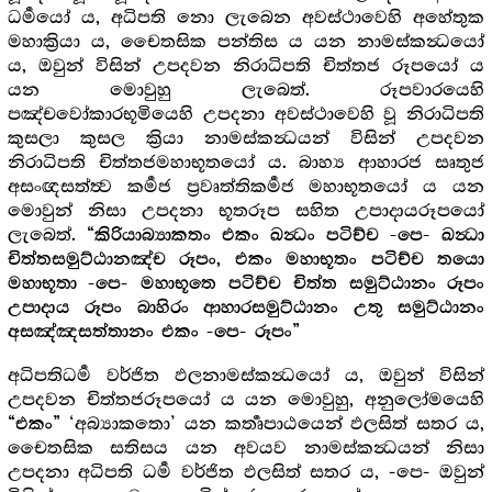
ධර්‍මයෝ ය, අධිපති නො ලැබෙන අවස්ථාවෙහි අහේතුක
මහාක්‍රියා ය, චෛතසික පන්තිස ය යන නාමස්කන්‍ධයෝ
ය, ඔවුන් විසින් උපදවන නිරාධිපති චිත්තජ රූපයෝ ය
යන මොවුහු ලැබෙත්. රූපවාරයෙහි
පඤ්චවෝකාරභූමියෙහි උපදනා අවස්ථාවෙහි වූ නිරාධිපති
කුසලා කුසල ක්‍රියා නාමස්කන්‍ධයන් විසින් උපදවන
නිරාධිපති චිත්තජමහාභූතයෝ ය. බාහ්‍ය ආහාරජ සෘතුජ
අසංඥසත්ත්‍ව කර්‍මජ ප්‍රවෘත්තිකර්‍මජ මහාභූතයෝ ය යන
මොවුන් නිසා උපදනා භූතරූප සහිත උපාදායරූපයෝ
ලැබෙත්.
“කිරියාබ්‍යාකතං එකං ඛන්‍ධං පටිච්ච -පෙ- ඛන්‍ධා
චිත්තසමුට්ඨානඤ්ච රූපං, එකං මහාභූතං පටිච්ච තයො
මහාභූතා -පෙ- මහාභූතෙ පටිච්ච චිත්ත සමුට්ඨානං රූපං
උපාදාය රූපං බාහිරං ආහාරසමුට්ඨානං උතු සමුට්ඨානං
අසඤ්ඤසත්තානං එකං -පෙ- රූපං”
අධිපතිධර්‍ම වර්ජිත ඵලනාමස්කන්‍ධයෝ ය, ඔවුන් විසින්
උපදවන චිත්තජරූපයෝ ය යන මොවුහු, අනුලෝමයෙහි
‘අබ්‍යාකතො’ යන කර්‍තෘපාඨයෙන් ඵලසිත් සතර ය,
“එකං”
චෛතසික සතිසය යන අවයව නාමස්කන්‍ධයන් නිසා
උපදනා අධිපති ධර්‍ම වර්ජිත ඵලසිත් සතර ය, -පෙ- ඔවුන්