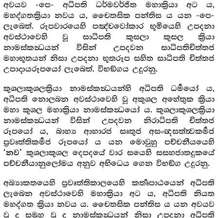
අවයව -පෙ- අධිපති ධර්මවර්ජිත මහාක්‍රියා අට ය,
මහද්ගතක්‍රියා නවය ය, චෛතසික පන්තිස ය යන -පෙ-
ලැබෙත්. රූපවාරයෙහි පඤ්චවෝකාර භූමියෙහි උපදනා
අවස්ථාවෙහි වූ සාධිපති කුසලා කුසල ක්‍රියා
නාමස්කන්‍ධයන් විසින් උපදවන සාධිපතිචිත්තජ
මහාභූතයන් නිසා උපදනා භූතරූප සහිත සාධිපති චිත්තජ
උපාදායරූපයෝ ලැබෙත්. විභඞ්ගය උදුරනු.
කුශලාකුශලක්‍රියා නාමස්කන්‍ධයන්හි අධිපති ධර්‍මයෝ ය,
අධිපති නොලබන අවස්ථාවෙහි වූ අකුශල අහේතුක ක්‍රියා
මහා කුශල මහාක්‍රියා නාමස්කන්‍ධයෝ ය. කුශලාකුශලක්‍රියා
නාමස්කන්‍ධයන් විසින් උපදවන නිරාධිපති චිත්තජ
රූපයෝ ය, බාහ්‍ය ආහාරජ සෘතුජ අසංඥසත්ත්‍වකර්‍මජ
ප්‍රවෘත්තිකර්‍මජ රූපයෝ ය යන මොවුහු පච්චනීයයෙහි
කුශලාකුශල දෙපදයේ වාර සයෙහි සසහජාතදුකයේ
‘නව’
පච්චනීයානුලෝමය අනුව අභිධෙය ගෙන විභඞ්ග උදුරනු.
අබ්‍යාකතයෙහි ප්‍රවෘත්තිකාලයෙහි කර්‍තෘපාඨයෙන් අධිපති
ලැබෙන අවස්ථාවෙහි මහාක්‍රියා අට ය, අධිපති නියත
මහද්ගත ක්‍රියා නවය ය. චෛතසික පන්තිස ය යන අවයව
වූ ද සමූහ වූ ද නාමස්කන්‍ධයන් නිසා උපදනා අධිපති