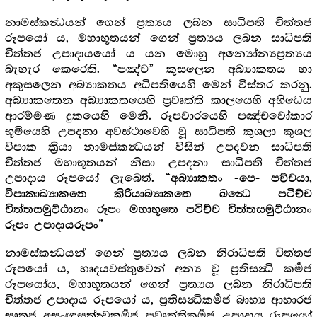
නාමස්කන්‍ධයන් ගෙන් ප්‍රත්‍යය ලබන සාධිපති චිත්තජ
රූපයෝ ය, මහාභූතයන් ගෙන් ප්‍රත්‍යය ලබන සාධිපති
චිත්තජ උපාදායයෝ ය යන මොහු අන්‍යෝන්‍යප්‍රත්‍යය
බැහැර කෙරෙති. “පඤ්ච” කුසලෙන අබ්‍යාකතය හා
අකුසලෙන අබ්‍යාකතය අධිපතියෙහි මෙන් විස්තර කරනු.
අබ්‍යාකතෙන අබ්‍යාකතයෙහි ප්‍රවෘත්ති කාලයෙහි අභිධෙය
ආරම්මණ දුකයෙහි මෙනි. රූපවාරයෙහි පඤ්චවෝකාර
භූමියෙහි උපදනා අවස්ථාවෙහි වූ සාධිපති කුශලා කුශල
විපාක ක්‍රියා නාමස්කන්‍ධයන් විසින් උපදවන සාධිපති
චිත්තජ මහාභූතයන් නිසා උපදනා සාධිපති චිත්තජ
උපාදාය රූපයෝ ලැබෙත්.
“අබ්‍යාකතං -පෙ- පච්චයා,
විපාකාබ්‍යාකතෙ කිරියාබ්‍යාකතෙ ඛන්‍ධෙ පටිච්ච
චිත්තසමුට්ඨානං රූපං මහාභූතෙ පටිච්ච චිත්තසමුට්ඨානං
රූපං උපාදායරූපං”
නාමස්කන්‍ධයන් ගෙන් ප්‍රත්‍යය ලබන නිරාධිපති චිත්තජ
රූපයෝ ය, හෘදයවස්තුවෙන් අන්‍ය වූ ප්‍රතිසන්‍ධි කර්‍මජ
රූපයෝය, මහාභූතයන් ගෙන් ප්‍රත්‍යය ලබන නිරාධිපති
චිත්තජ උපාදාය රූපයෝ ය, ප්‍රතිසන්‍ධිකර්‍මජ බාහ්‍ය ආහාරජ
සෘතුජ අසංඥසත්ත්‍වකර්‍මජ ප්‍රවෘත්තිකර්‍මජ උපාදාය රූපයෝ