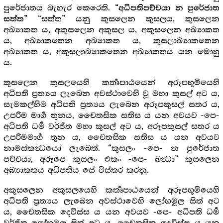
පුරේජාතය බැහැර කෙරෙති.
“අධිපතිපච්චයා න පුරේජාත
“සත්ත” යනු කුසලෙන කුසලය, කුසලෙන
සත්ත”
අබ්‍යාකත ය, අකුසලෙන අකුසල ය, අකුසලෙන අබ්‍යාකත
ය, අබ්‍යාකතෙන අබ්‍යාකත ය, කුසලාබ්‍යාකතෙන
අබ්‍යාකත ය, අකුසලාබ්‍යාකතෙන අබ්‍යාකතය යන මොහු
ය.
කුසලෙන කුසලයෙහි කර්‍තෘපාඨයෙන් අරූපභූමියෙහි
අධිපති ප්‍රත්‍යය ලැබෙන අවස්ථාවෙහි වූ මහා කුසල් අට ය,
සැමකල්හිම අධිපති ප්‍රත්‍යය ලැබෙන අරූපකුසල් සතර ය,
උපරිම මාර්‍ග තුනය, චෛතසික සතිස ය යන අවයව -පෙ-
අධිපති ධර්‍ම වර්ජිත මහා කුසල් අට ය, අරූපකුසල් සතර ය
උපරිමමාර්‍ග තුන ය, චෛතසික සතිස ය යන අවයව
නාමස්කන්‍ධයෝ ලැබෙත්. “කුසලං -පෙ- න පුරේජාත
පච්චයා, අරූපෙ කුසලං එකං -පෙ- ඛන්‍ධා” කුසලෙන
අබ්‍යාකතය අධිපතිය සේ විස්තර කරනු.
අකුසලෙන අකුසලයෙහි කර්‍තෘපාඨයෙන් අරූපභූමියෙහි
අධිපති ප්‍රත්‍යය ලැබෙන අවස්ථාවෙහි ලෝභමූල සිත් අට
ය, චෛතසික දෙවිස්ස ය යන අවයව -පෙ- අධිපති ධර්‍ම