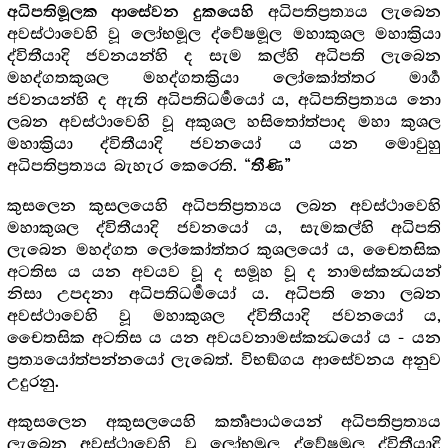
අධිපතිප්‍රත්‍යය ලැබෙන
අධිපතිමූලක ආසේවන දුකයෙහි
අවස්ථාවෙහි වූ ලෝභමූල ද්වේෂමූල මහාකුශල මහාක්‍රියා
ද්විතීයාදි ජවනයන්හි ද සැම කල්හි අධිපති ලැබෙන
මහද්ගතකුශල මහද්ගතක්‍රියා ලෝකෝත්තර මාර්‍ග
ජවනයන්හි ද ඇති අධිපතිධර්‍මයෝ ය, අධිපතිප්‍රත්‍යය නො
ලබන අවස්ථාවෙහි වූ අකුශල හසිතෝත්පාද මහා කුශල
මහාක්‍රියා ද්විතීයාදි ජවනයෝ ය යන මොවුහු
අධිපතිප්‍රත්‍යය බැහැර කෙරෙති. “
තීණි”
කුසලෙන කුසලයෙහි අධිපතිප්‍රත්‍යය ලබන අවස්ථාවෙහි
මහාකුශල ද්විතීයාදි ජවනයෝ ය, සැමකල්හි අධිපති
ලැබෙන මහද්ගත ලෝකෝත්තර කුශලයෝ ය, චෛතසික
අටතිස ය යන අවයව වූ ද සමූහ වූ ද නාමස්කන්‍ධයන්
නිසා උපදනා අධිපතිධර්‍මයෝ ය. අධිපති නො ලබන
අවස්ථාවෙහි වූ මහාකුශල ද්විතීයාදි ජවනයෝ ය,
චෛතසික අටතිස ය යන අවයවනාමස්කන්‍ධයෝ ය - යන
ප්‍රත්‍යයෝත්පන්නයෝ ලැබෙත්. විභඞ්ගය ආසේවනය අනුව
උදුරනු.
අකුසලෙන අකුසලයෙහි කර්‍තෘපාඨයෙන් අධිපතිප්‍රත්‍යය
ලැබෙන අවස්ථාවෙහි වූ ලෝභමූල ද්වේෂමූල ද්විතීයාදි