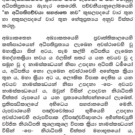
අධිපතිප්‍රත්‍යය බැහැර කෙරෙති. පච්චනීයානුලෝමයෙහි
කුසලපදයේ වාර තුන
“න අධිපතිපච්චයා සහජාතෙ නව”
හා අකුසලපදයේ වාර තුන හේතුප්‍රත්‍යය අනුව විස්තර
කරනු.
අබ්‍යාකතෙන අබ්‍යාකතයෙහි ප්‍රවෘත්තිකාලයෙහි
කර්‍තෘපාඨයෙන් අධිපතිප්‍රත්‍යය ලැබෙන අවස්ථාවෙහි වූ
මහාක්‍රියා සිත් අටය, සැම කල්හි අධිපතිය ලැබෙන
මහද්ගතක්‍රියා නවය ය ඵලසිත් සතර ය යන අවයව වූ ද
සමූහ වූ ද නාමස්කන්‍ධයන් නිසා උපදනා අධිපති ධර්‍මයෝ
ය, අධිපතිය නො ලැබෙන අවස්ථාවෙහි අහේතුක ක්‍රියා
තුන ය, මහා ක්‍රියා අට ය, ලෞකික විපාක දෙතිස ය යන
අවයව නාමස්කන්‍ධයන් නිසා උපදනා -පෙ- අවයව
නාමස්කන්‍ධයෝ ය, ඔවුන් විසින් උපදවන නිරාධිපති
චිත්තජ රූපයෝ ය යන ප්‍රත්‍යයෝත්පන්නයෝ ලැබෙත්.
ප්‍රතිසන්‍ධිකාලයේ අභිධෙය සහජාතයෙහි මෙනි.
රූපවාරයෙහි පඤ්චවෝකාර භූමියෙහි උපදනා
අවස්ථාවෙහි අරූපවිපාක ද්විපඤ්චවිඥානථා අර්‍හන්තච්‍යුති
වර්ජිත නිරාධිපති කුශලාකුශල විපාක ක්‍රියා නාමස්කන්‍ධයන්
විසින් -පෙ- නිරාධිපති චිත්තජ මහාභූතයෝ ය,