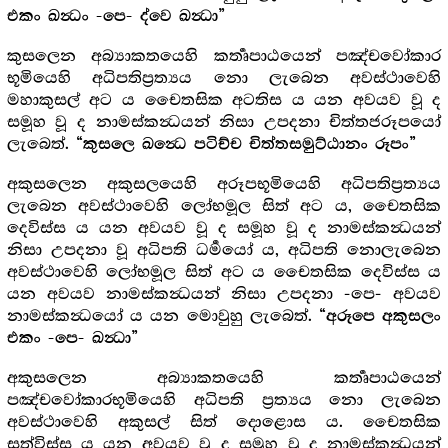
එකං ඛන්‍ධං -පෙ- ද්වෙ ඛන්‍ධා”
කුසලෙන අබ්‍යාකතයෙහි කර්‍තෘපාඨයෙන් පඤ්චවෝකාර
භූමියෙහි අධිපතිප්‍රත්‍යය නො ලැබෙන අවස්ථාවෙහි
මහාකුසල් අට ය චෛතසික අටතිස ය යන අවයව වූ ද
සමූහ වූ ද නාමස්කන්‍ධයන් නිසා උපදනා චිත්තජරූපයෝ
ලැබෙත්.
“කුසලෙ ඛන්‍ධෙ පටිච්ච චිත්තසමුට්ඨානං රූපං”
අකුසලෙන අකුසලයෙහි අරූපභූමියෙහි අධිපතිප්‍රත්‍යය
ලැබෙන අවස්ථාවෙහි ලෝභමූල සිත් අට ය, චෛතසික
දෙවිස්ස ය යන අවයව වූ ද සමූහ වූ ද නාමස්කන්‍ධයන්
නිසා උපදනා වූ අධිපති ධර්‍මයෝ ය, අධිපති නොලැබෙන
අවස්ථාවෙහි ලෝභමූල සිත් අට ය චෛතසික දෙවිස්ස ය
යන අවයව නාමස්කන්‍ධයන් නිසා උපදනා -පෙ- අවයව
නාමස්කන්‍ධයෝ ය යන මොවුහු ලැබෙත්.
“අරූපෙ අකුසලං
එකං -පෙ- ඛන්‍ධා”
අකුසලෙන අබ්‍යාකතයෙහි කර්‍තෘපාඨයෙන්
පඤ්චවෝකාරභූමියෙහි අධිපති ප්‍රත්‍යය නො ලැබෙන
අවස්ථාවෙහි අකුසල් සිත් දොළොස ය. චෛතසික
සත්විස්ස ය යන අවයව වූ ද සමූහ වූ ද නාමස්කන්‍ධයන්