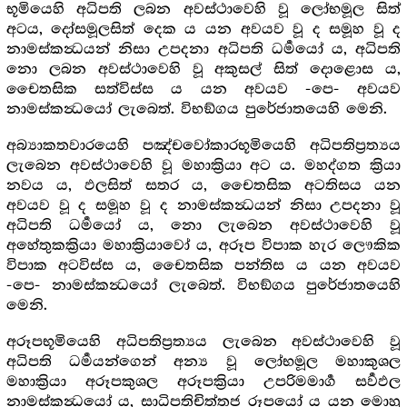
භූමියෙහි අධිපති ලබන අවස්ථාවෙහි වූ ලෝභමූල සිත්
අටය, දෝසමූලසිත් දෙක ය යන අවයව වූ ද සමූහ වූ ද
නාමස්කන්‍ධයන් නිසා උපදනා අධිපති ධර්‍මයෝ ය, අධිපති
නො ලබන අවස්ථාවෙහි වූ අකුසල් සිත් දොළොස ය,
චෛතසික සත්විස්ස ය යන අවයව -පෙ- අවයව
නාමස්කන්‍ධයෝ ලැබෙත්. විභඞ්ගය පුරේජාතයෙහි මෙනි.
අබ්‍යාකතවාරයෙහි පඤ්චවෝකාරභූමියෙහි අධිපතිප්‍රත්‍යය
ලැබෙන අවස්ථාවෙහි වූ මහාක්‍රියා අට ය. මහද්ගත ක්‍රියා
නවය ය, ඵලසිත් සතර ය, චෛතසික අටතිසය යන
අවයව වූ ද සමූහ වූ ද නාමස්කන්‍ධයන් නිසා උපදනා වූ
අධිපති ධර්‍මයෝ ය, නො ලැබෙන අවස්ථාවෙහි වූ
අහේතුකක්‍රියා මහාක්‍රියාවෝ ය, අරූප විපාක හැර ලෞකික
විපාක අටවිස්ස ය, චෛතසික පන්තිස ය යන අවයව
-පෙ- නාමස්කන්‍ධයෝ ලැබෙත්. විභඞ්ගය පුරේජාතයෙහි
මෙනි.
අරූපභූමියෙහි අධිපතිප්‍රත්‍යය ලැබෙන අවස්ථාවෙහි වූ
අධිපති ධර්‍මයන්ගෙන් අන්‍ය වූ ලෝභමූල මහාකුශල
මහාක්‍රියා අරූපකුශල අරූපක්‍රියා උපරිමමාර්‍ග සර්‍වඵල
නාමස්කන්‍ධයෝ ය, සාධිපතිචිත්තජ රූපයෝ ය යන මොහු