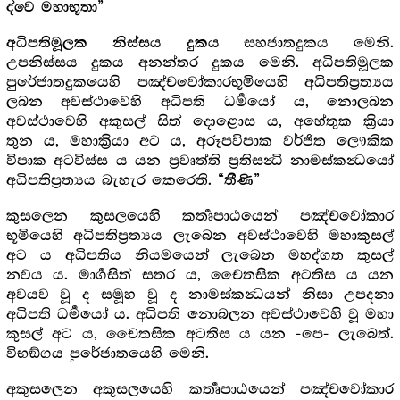
ද්වෙ මහාභූතා”
සහජාතදුකය මෙනි.
අධිපතිමූලක නිස්සය දුකය
උපනිස්සය දුකය අනන්තර දුකය මෙනි. අධිපතිමූලක
පුරේජාතදුකයෙහි පඤ්චවෝකාරභූමියෙහි අධිපතිප්‍රත්‍යය
ලබන අවස්ථාවෙහි අධිපති ධර්‍මයෝ ය, නොලබන
අවස්ථාවෙහි අකුසල් සිත් දොළොස ය, අහේතුක ක්‍රියා
තුන ය, මහාක්‍රියා අට ය, අරූපවිපාක වර්ජිත ලෞකික
විපාක අටවිස්ස ය යන ප්‍රවෘත්ති ප්‍රතිසන්‍ධි නාමස්කන්‍ධයෝ
අධිපතිප්‍රත්‍යය බැහැර කෙරෙති.
“තීණි”
කුසලෙන කුසලයෙහි කර්‍තෘපාඨයෙන් පඤ්චවෝකාර
භූමියෙහි අධිපතිප්‍රත්‍යය ලැබෙන අවස්ථාවෙහි මහාකුසල්
අට ය අධිපතිය නියමයෙන් ලැබෙන මහද්ගත කුසල්
නවය ය. මාර්‍ගසිත් සතර ය, චෛතසික අටතිස ය යන
අවයව වූ ද සමූහ වූ ද නාමස්කන්‍ධයන් නිසා උපදනා
අධිපති ධර්‍මයෝ ය. අධිපති නොබලන අවස්ථාවෙහි වූ මහා
කුසල් අට ය, චෛතසික අටතිස ය යන -පෙ- ලැබෙත්.
විභඞ්ගය පුරේජාතයෙහි මෙනි.
අකුසලෙන අකුසලයෙහි කර්‍තෘපාඨයෙන් පඤ්චවෝකාර