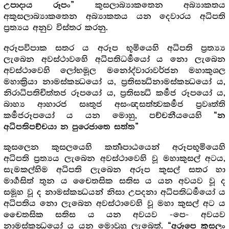
කුසලාබ්‍යාකතෙන අබ්‍යාකතය
උපාදාය රූපං”
අකුසලාබ්‍යාකතෙන අබ්‍යාකතය යන දෙවාරය අධිපති
ප්‍රත්‍යය අනුව විස්තර කරනු.
අරූපවිපාක සතර ය අරූප භූමියෙහි අධිපති ප්‍රත්‍ය්‍ය
ලැබෙන අවස්ථාවහෙි අධිපතිධර්‍මයෝ ය නො ලැබෙන
අවස්ථාවෙහි ලෝභමූල මනෝද්වාරාවර්ජන මහාකුශල
මහාක්‍රියා නාමස්කන්‍ධයෝ ය, ප්‍රතිසන්‍ධිනාමස්කන්‍ධයෝ ය,
නිරාධිපතිචිත්තජ රූපයෝ ය, ප්‍රතිසන්‍ධි කර්‍මජ රූපයෝ ය,
බාහ්‍ය ආහාරජ සෘතුජ අසංඥසත්ත්‍වකර්‍මජ ප්‍රවෘත්ති
කර්‍මජරූපයෝ ය යන මොහු, පච්චනීයයෙහි
“න
අධිපතිපච්චයා න පුරෙජාතෙ සත්ත”
කුසලෙන කුසලයෙහි කර්‍තෘපාඨයෙන් අරූපභූමියෙහි
අධිපති ප්‍රත්‍යය ලැබෙන අවස්ථාවෙහි වූ මහාකුසල් අටය,
සැමකල්හිම අධිපති ලැබෙන අරූප කුසල් සතර හා
මාර්‍ගසිත් තුන ය චෛතසික සතිස ය යන අවයව වූ ද
සමූහ වූ ද නාමස්කන්‍ධයන් නිසා උපදනා අධිපතිධර්‍මයෝ ය
අධිපතිය නො ලැබෙන අවස්ථාවෙහි වූ මහා කුසල් අට ය
චෛතසික සතිස ය යන අවයව -පෙ- අවයව
නාමස්කන්‍ධයෝ ය යන මොවුහු ලැබෙත්.
“අරූපෙ කුසලං