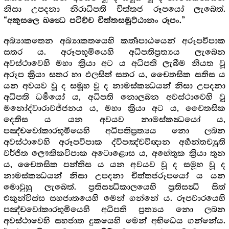
නිසා උපදනා නිරාධිපති චිත්තජ රූපයෝ ලැබෙත්.
“අකුසලෙ ඛන්‍ධෙ පටිච්ච චිත්තසමුට්ඨානං රූපං.”
අබ්‍යාකතෙන අබ්‍යාකතයෙහි කර්‍තෘපාඨයෙන් අරූපවිපාක
සතර ය. අරූපභූමියෙහි අධිපතිප්‍රත්‍යය ලැබෙන
අවස්ථාවෙහි මහා ක්‍රියා අට ය අධිපති ලැබීම නියත වූ
අරූප ක්‍රියා සතර හා ඵලසිත් සතර ය, චෛතසික සතිස ය
යන අවයව වූ ද සමූහ වූ ද නාමස්කන්‍ධයන් නිසා උපදනා
අධිපති ධර්‍මයෝ ය, අධිපති නොලබන අවස්ථාවෙහි වූ
මනෝද්වාරාවජ්ජනය ය, මහා ක්‍රියා අට ය, චෛතසික
දෙතිස ය යන අවයව නාමස්කන්‍ධයෝ ය,
පඤ්චවෝකාරභූමියෙහි අධිපතිප්‍රත්‍යය නො ලබන
අවස්ථාවෙහි අරූපවිපාක ද්විපඤ්චවිඥාන අර්‍හන්තච්‍යුති
වර්ජිත ලෞකිකවිපාක අටොළොස ය, අහේතුක ක්‍රියා තුන
ය, චෛතසික පන්තිස ය යන අවයව වූ ද සමූහ වූ ද
නාමස්කන්‍ධයන් නිසා උපදනා චිත්තජරූපයෝ ය යන
මොවුහු ලැබෙත්. ප්‍රතිසන්‍ධිකාලයෙහි ප්‍රතිසන්‍ධි සිත්
එකුන්විස්ස සහජාතයෙහි මෙන් ගන්නේ ය. රූපවාරයෙහි
පඤ්චවෝකාරභූමියෙහි අධිපති ප්‍රත්‍යය නො ලබන
අවස්ථාවෙහි සහජාත දුකයෙහි මෙන් අභිධෙය ගන්නේය.