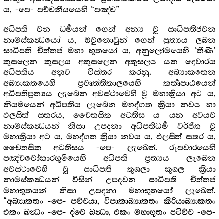
ය, -පෙ- පච්චනීයයෙහි “පඤ්ච”
අධිපති වන ධර්‍මයන් ගෙන් අන්‍ය වූ සාධිපතිජවන
නාමස්කන්‍ධයෝ ය, ඔවුනොවුන් ගෙන් ප්‍රත්‍යය ලබන
සාධිපති චිත්තජ මහා භූතයෝ ය, අනුලෝමයෙහි ‘තීණි’
කුසලෙන කුසලය අකුසලෙන අකුසලය යන දෙවාරය
අධිපතිය අනුව විස්තර කරනු. අබ්‍යාකතෙන
අබ්‍යාකතයෙහි ප්‍රවෘත්තිකාලයෙහි කර්‍තෘපාඨයෙන්
අධිපතිප්‍රත්‍යය ලැබෙන අවස්ථාවෙහි වූ මහාක්‍රියා අට ය,
නියමයෙන් අධිපතිය ලැබෙන මහද්ගත ක්‍රියා නවය හා
ඵලසිත් සතරය, චෛතසික අටතිස ය යන අවයව
නාමස්කන්‍ධයන් නිසා උපදනා අධිපතිධර්‍ම වර්ජිත වූ
මහාක්‍රියා අට ය, මහද්ගත ක්‍රියා නවය ය, ඵලසිත් සතර ය,
චෛතසික අටතිසය -පෙ- ලැබෙත්. රූපවාරයෙහි
පඤ්චවෝකාරභූමියෙහි අධිපති ප්‍රත්‍යය ලැබෙන
අවස්ථාවෙහි වූ සාධිපති කුශලා කුශල ක්‍රියා
නාමස්කන්‍ධයන් විසින් උපදවන සාධිපති චිත්තජ
මහාභූතයන් නිසා උපදනා මහාභූතයෝ ලැබෙත්.
“අබ්‍යාකතං -පෙ- පච්චයා, විපාකාබ්‍යාකතං කිරියාබ්‍යාකතං
එකං ඛන්‍ධං -පෙ- ද්වෙ ඛන්‍ධා, එකං මහාභූතං පටිච්ච -පෙ-