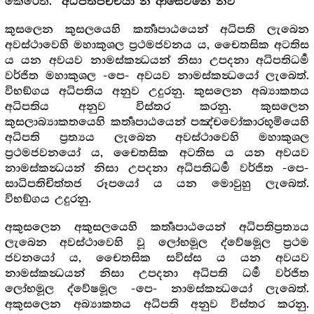
කෙරෙති.
“අධිපතිපච්චයා න ආසෙවනෙ නව”
කුසලෙන කුසලයෙහි කර්‍තෘපාඨයෙන් අධිපති ලැබෙන
අවස්ථාවෙහි මහාකුශල ප්‍රථමජවනය ය, චෛතසික අටතිස
ය යන අවයව නාමස්කන්‍ධයන් නිසා උපදනා අධිපතිධර්‍ම
වර්ජිත මහාකුශල -පෙ- අවයව නාමස්කන්‍ධයෝ ලැබෙත්.
විභඞ්ගය අධිපතිය අනුව උදුරනු. කුසලෙන අබ්‍යාකතය
අධිපතිය අනුව විස්තර කරනු. කුසලෙන
කුසලාබ්‍යාකතයෙහි කර්‍තෘපාඨයෙන් පඤ්චවෝකාරභූමියෙහි
අධිපති ප්‍රත්‍යය ලැබෙන අවස්ථාවෙහි මහාකුශල
ප්‍රථමජවනයෝ ය, චෛතසික අටතිස ය යන අවයව
නාමස්කන්‍ධයන් නිසා උපදනා අධිපතිධර්‍ම වර්ජිත -පෙ-
සාධිපතිචිත්තජ රූපයෝ ය යන මොවුහු ලැබෙත්.
විභඞ්ගය උදුරනු.
අකුසලෙන අකුසලයෙහි කර්‍තෘපාඨයෙන් අධිපතිප්‍රත්‍යය
ලැබෙන අවස්ථාවෙහි වූ ලෝභමූල ද්වේෂමූල ප්‍රථම
ජවනයෝ ය, චෛතසික සවිස්ස ය යන අවයව
නාමස්කන්‍ධයන් නිසා උපදනා අධිපති ධර්‍ම වර්ජිත
ලෝභමූල ද්වේෂමූල -පෙ- නාමස්කන්‍ධයෝ ලැබෙත්.
අකුසලෙන අබ්‍යාකතය අධිපති අනුව විස්තර කරනු.