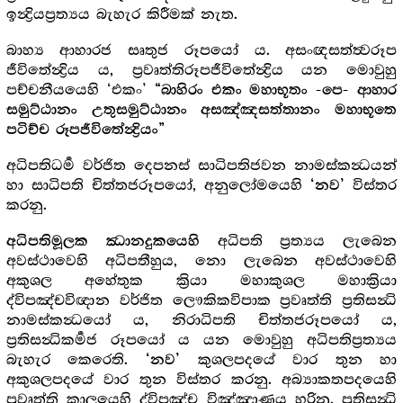
ඉන්‍ද්‍රියප්‍රත්‍යය බැහැර කිරීමක් නැත.
බාහ්‍ය ආහාරජ සෘතුජ රූපයෝ ය. අසංඥසත්ත්‍වරූප
ජීවිතේන්‍ද්‍රිය ය, ප්‍රවෘත්තිරූපජීවිතේන්‍ද්‍රිය යන මොවුහු
පච්චනීයයෙහි ‘එකං’
“බාහිරං එකං මහාභූතං -පෙ- ආහාර
සමුට්ඨානං උතුසමුට්ඨානං අසඤ්ඤසත්තානං මහාභූතෙ
පටිච්ච රූපජීවිතේන්‍ද්‍රියං”
අධිපතිධර්‍ම වර්ජිත දෙපනස් සාධිපතිජවන නාමස්කන්‍ධයන්
හා සාධිපති චිත්තජරූපයෝ, අනුලෝමයෙහි
විස්තර
‘නව’
කරනු.
අධිපති ප්‍රත්‍යය ලැබෙන
අධිපතිමූලක ඣානදුකයෙහි
අවස්ථාවෙහි අධිපතීහුය, නො ලැබෙන අවස්ථාවෙහි
අකුශල අහේතුක ක්‍රියා මහාකුශල මහාක්‍රියා
ද්විපඤ්චවිඥාන වර්ජිත ලෞකිකවිපාක ප්‍රවෘත්ති ප්‍රතිසන්‍ධි
නාමස්කන්‍ධයෝ ය, නිරාධිපති චිත්තජරූපයෝ ය,
ප්‍රතිසන්‍ධිකර්‍මජ රූපයෝ ය යන මොවුහු අධිපතිප්‍රත්‍යය
බැහැර කෙරෙති.
කුශලපදයේ වාර තුන හා
‘නව’
අකුශලපදයේ වාර තුන විස්තර කරනු. අබ්‍යාකතපදයෙහි
ප්‍රවෘත්ති කාලයෙහි ද්විපඤ්ච විඤ්ඤාණය හරිනු. ප්‍රතිසන්‍ධි