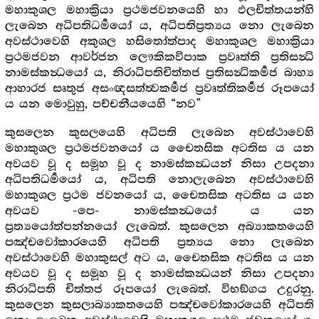
මහාකුශල මහාක්‍රියා ප්‍රථමජවනයෙහි හා ඵලචිත්තයන්හි
ලැබෙන අධිපතිධර්‍මයෝ ය, අධිපතිප්‍රත්‍යය නො ලැබෙන
අවස්ථාවෙහි අකුශල හසිතෝත්පාද මහාකුශල මහාක්‍රියා
ප්‍රථමජවන ආවර්ජන ලෞකිකවිපාක ප්‍රවෘත්ති ප්‍රතිසන්‍ධි
නාමස්කන්‍ධයෝ ය, නිරාධිපතිචිත්තජ ප්‍රතිසන්‍ධිකර්‍මජ බාහ්‍ය
ආහාරජ සෘතුජ අසංඥසත්ත්‍වකර්‍මජ ප්‍රවෘත්තිකර්‍මජ රූපයෝ
ය යන මොවුහු, පච්චනීයයෙහි “නව”
කුසලෙන කුසලයෙහි අධිපති ලැබෙන අවස්ථාවෙහි
මහාකුශල ප්‍රථමජවනයෝ ය චෛතසික අටතිස ය යන
අවයව වූ ද සමූහ වූ ද නාමස්කන්‍ධයන් නිසා උපදනා
අධිපතිධර්‍මයෝ ය, අධිපති නොලැබෙන අවස්ථාවෙහි
මහාකුශල ප්‍රථම ජවනයෝ ය, චෛතසික අටතිස ය යන
අවයව -පෙ- නාමස්කන්‍ධයෝ ය යන
ප්‍රත්‍යයෝත්පන්නයෝ ලැබෙත්. කුසලෙන අබ්‍යාකතයෙහි
පඤ්චවෝකාරයෙහි අධිපති ප්‍රත්‍යය නො ලැබෙන
අවස්ථාවෙහි මහාකුසල් අට ය, චෛතසික අටතිස ය යන
අවයව වූ ද සමූහ වූ ද නාමස්කන්‍ධයන් නිසා උපදනා
නිරාධිපති චිත්තජ රූපයෝ ලැබෙත්. විභඞ්ගය උදුරනු.
කුසලෙන කුසලාබ්‍යාකතයෙහි පඤ්චවෝකාරයෙහි අධිපති