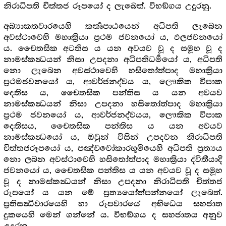
නිරාධිපති චිත්තජ රූපයෝ ද ලැබෙත්. විභඞ්ගය උදුරනු.
අබ්‍යාකතවාරයෙහි කර්‍තෘපාඨයෙන් අධිපති ලැබෙන
අවස්ථාවෙහි මහාක්‍රියා ප්‍රථම ජවනයෝ ය, ඵලජවනයෝ
ය. චෛතසික අටතිස ය යන අවයව වූ ද සමූහ වූ ද
නාමස්කන්‍ධයන් නිසා උපදනා අධිපතිධර්‍මයෝ ය, අධිපති
නො ලැබෙන අවස්ථාවෙහි හසිතෝත්පාද මහාක්‍රියා
ප්‍රථමජවනයෝ ය, ආවර්ජනද්වය ය, ලෞකික විපාක
දෙතිස ය, චෛතසික පන්තිස ය යන අවයව
නාමස්කන්‍ධයන් නිසා උපදනා හසිතෝත්පාද මහාක්‍රියා
ප්‍රථම ජවනයෝ ය, ආවර්ජනද්වයය, ලෞකික විපාක
දෙතිසය, චෛතසික පන්තිස ය යන අවයව
නාමස්කන්‍ධයෝ ය, ඔවුන් විසින් උපදවන නිරාධිපති
චිත්තජරූපයෝ ය, පඤ්චවෝකාරභූමියෙහි අධිපති ප්‍රත්‍යය
නො ලබන අවස්ථාවෙහි හසිතෝත්පාද මහාක්‍රියා ද්විතීයාදි
ජවනයෝ ය, චෛතසික පන්තිස ය යන අවයව වූ ද සමූහ
වූ ද නාමස්කන්‍ධයන් නිසා උපදනා නිරාධිපති චිත්තජ
රූපයෝ ය යන මේ ප්‍රත්‍යයෝත්පන්නයෝ ලැබෙත්.
ප්‍රතිසන්‍ධිවාරයෙහි හා රූපවාරයේ අභිධෙය සහජාත
දුකයෙහි මෙන් ගන්නේ ය. විභඞ්ගය ද සහජාතය අනුව