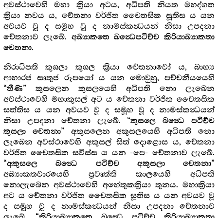
අවස්ථාවෙහි මහා ක්‍රියා අටය, අධිපති නියත මහද්ගත
ක්‍රියා නවය ය, චේතනා වර්ජිත චෛතසික සූතිස ය යන
අවයව වූ ද සමූහ වූ ද නාමස්කන්‍ධයන් නිසා උපදනා
චේතනාව ලැබේ.
අබ්‍යාකතෙ ඛන්‍ධෙපටිච්ච කිරියාබ්‍යාකතා
චෙතනා.
නිරාධිපති කුශලා කුශල ක්‍රියා චේතනාවෝ ය, බාහ්‍ය
ආහාරජ සෘතුජ රූපයෝ ය යන මොවුහු, පච්චනීයයෙහි
කුසලෙන කුසලයෙහි අධිපති නො ලැබෙන
“තීණි”
අවස්ථාවෙහි මහාකුසල් අට ය චේතනා වර්ජිත චෛතසික
සත්තිස ය යන අවයව වූ ද සමූහ වූ ද නාමස්කන්‍ධයන්
නිසා උපදනා චේතනා ලැබේ.
“කුසලෙ ඛන්‍ධෙ පටිච්ච
අකුසලෙන අකුසලයෙහි අධිපති නො
කුසලා චෙතනා”
ලැබෙන අවස්ථාවෙහි අකුසල් සිත් දොළොස ය, චේතනා
වර්ජිත චෛතසික සවිස්ස ය යන -පෙ- චේතනාව ලැබේ.
“අකුසලෙ ඛන්‍ධෙ පටිච්ච අකුසලා චෙතනා”
අබ්‍යාකතවාරයෙහි ප්‍රවෘත්ති කාලයෙහි අධිපති
නොලැබෙන අවස්ථාවෙහි අහේතුකක්‍රියා තුනය. මහාක්‍රියා
අට ය චේතනා වර්ජිත චෛතසික සූතිස ය යන අවයව වූ
ද සමූහ වූ ද නාමස්කන්‍ධයන් නිසා උපදනා චේතනාව
ලැබේ.
“කිරියාබ්‍යාකතෙ ඛන්‍ධෙ පටිච්ච කිරියාබ්‍යාකතා