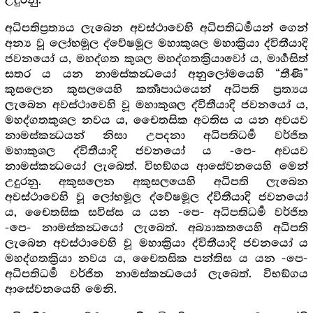
උදුරනු.
අධිපතිප්‍රත්‍යය ලැබෙන අවස්ථාවෙහි අධිපතිධර්‍මයන් ගෙන්
අන්‍ය වූ ලෝභමූල ද්වේෂමූල මහාකුශල මහාක්‍රියා ද්විතීයාදි
ජවනයෝ ය, මහද්ගත කුශල මහද්ගතක්‍රියාවෝ ය, මාර්‍ගසිත්
සතර ය යන නාමස්කන්‍ධයෝ අනුලෝමයෙහි “තීණි”
කුසලෙන කුසලයෙහි කර්‍තෘපාඨයෙන් අධිපති ප්‍රත්‍යය
ලැබෙන අවස්ථාවෙහි වූ මහාකුශල ද්විතීයාදි ජවනයෝ ය,
මහද්ගතකුශල නවය ය, චෛතසික අටතිස ය යන අවයව
නාමස්කන්‍ධයන් නිසා උපදනා අධිපතිධර්‍ම වර්ජිත
මහාකුශල ද්විතීයාදි ජවනයෝ ය -පෙ- අවයව
නාමස්කන්‍ධයෝ ලැබෙත්. විභඞ්ගය ආසේවනයෙහි මෙන්
උදුරනු. අකුසලෙන අකුසලයෙහි අධිපති ලැබෙන
අවස්ථාවෙහි වූ ලෝභමූල ද්වේෂමූල ද්විතීයාදි ජවනයෝ
ය, චෛතසික සවිස්ස ය යන -පෙ- අධිපතිධර්‍ම වර්ජිත
-පෙ- නාමස්කන්‍ධයෝ ලැබෙත්. අබ්‍යාකතයෙහි අධිපති
ලැබෙන අවස්ථාවෙහි වූ මහාක්‍රියා ද්විතීයාදි ජවනයෝ ය
මහද්ගතක්‍රියා නවය ය, චෛතසික පන්තිස ය යන -පෙ-
අධිපතිධර්‍ම වර්ජිත නාමස්කන්‍ධයෝ ලැබෙත්. විභඞ්ගය
ආසේවනයෙහි මෙනි.