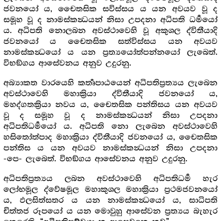
ජවනයෝ ය, චෛතසික සවිස්සය ය යන අවයව වූ ද
සමූහ වූ ද නාමස්කන්‍ධයන් නිසා උපදනා අධිපති ධර්‍මයෝ
ය. අධිපති නොලබන අවස්ථාවෙහි වූ අකුශල ද්විතීයාදි
ජවනයෝ ය චෛතසික සත්විස්සය යන අවයව
නාමස්කන්‍ධයෝ ය යන ප්‍රත්‍යයෝත්පන්නයෝ ලැබෙත්.
විභඞ්ගය ආසේවනය අනුව උදුරනු.
අබ්‍යාකත වාරයෙහි කර්‍තෘපාඨයෙන් අධිපතිප්‍රත්‍යය ලැබෙන
අවස්ථාවෙහි මහාක්‍රියා ද්විතීයාදි ජවනයෝ ය,
මහද්ගතක්‍රියා නවය ය, චෛතසික පන්තිසය යන අවයව
වූ ද සමූහ වූ ද නාමස්කන්‍ධයන් නිසා උපදනා
අධිපතිධර්‍මයෝ ය. අධිපති නො ලැබෙන අවස්ථාවෙහි
හසිතෝත්පාද මහාක්‍රියා ද්විතීයාදි ජවනයෝ ය, චෛතසික
පන්තිස ය යන අවයව නාමස්කන්‍ධයන් නිසා උපදනා
-පෙ- ලැබෙත්. විභඞ්ගය ආසේවනය අනුව උදුරනු.
අධිපතිප්‍රත්‍යය ලබන අවස්ථාවෙහි අධිපතිධර්‍ම හැර
ලෝභමූල ද්වේෂමූල මහාකුශල මහාක්‍රියා ප්‍රථමජවනයෝ
ය, ඵලසිත්සතර ය යන නාමස්කන්‍ධයෝ ය, සාධිපති
චිත්තජ රූපයෝ ය යන මොවුහු ආසේවන ප්‍රත්‍යය බැහැර