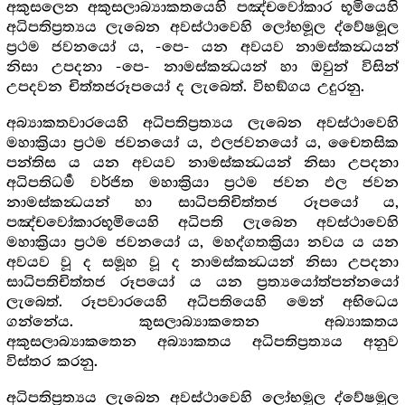
අකුසලෙන අකුසලාබ්‍යාකතයෙහි පඤ්චවෝකාර භූමියෙහි
අධිපතිප්‍රත්‍යය ලැබෙන අවස්ථාවෙහි ලෝභමූල ද්වේෂමූල
ප්‍රථම ජවනයෝ ය, -පෙ- යන අවයව නාමස්කන්‍ධයන්
නිසා උපදනා -පෙ- නාමස්කන්‍ධයන් හා ඔවුන් විසින්
උපදවන චිත්තජරූපයෝ ද ලැබෙත්. විභඞ්ගය උදුරනු.
අබ්‍යාකතවාරයෙහි අධිපතිප්‍රත්‍යය ලැබෙන අවස්ථාවෙහි
මහාක්‍රියා ප්‍රථම ජවනයෝ ය, ඵලජවනයෝ ය, චෛතසික
පන්තිස ය යන අවයව නාමස්කන්‍ධයන් නිසා උපදනා
අධිපතිධර්‍ම වර්ජිත මහාක්‍රියා ප්‍රථම ජවන ඵල ජවන
නාමස්කන්‍ධයන් හා සාධිපතිචිත්තජ රූපයෝ ය,
පඤ්චවෝකාරභූමියෙහි අධිපති ලැබෙන අවස්ථාවෙහි
මහාක්‍රියා ප්‍රථම ජවනයෝ ය, මහද්ගතක්‍රියා නවය ය යන
අවයව වූ ද සමූහ වූ ද නාමස්කන්‍ධයන් නිසා උපදනා
සාධිපතිචිත්තජ රූපයෝ ය යන ප්‍රත්‍යයෝත්පන්නයෝ
ලැබෙත්. රූපවාරයෙහි අධිපතියෙහි මෙන් අභිධෙය
ගන්නේය. කුසලාබ්‍යාකතෙන අබ්‍යාකතය
අකුසලාබ්‍යාකතෙන අබ්‍යාකතය අධිපතිප්‍රත්‍යය අනුව
විස්තර කරනු.
අධිපතිප්‍රත්‍යය ලැබෙන අවස්ථාවෙහි ලෝභමූල ද්වේෂමූල