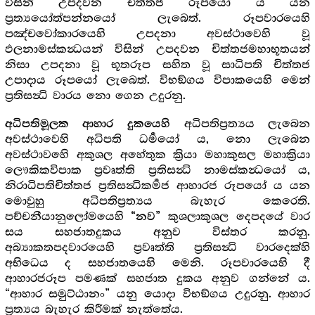
විසින් උපදවන චිත්තජ රූපයෝ ය යන
ප්‍රත්‍යයෝත්පන්නයෝ ලැබෙත්. රූපවාරයෙහි
පඤ්චවෝකාරයෙහි උපදනා අවස්ථාවෙහි වූ
ඵලනාමස්කන්‍ධයන් විසින් උපදවන චිත්තජමහාභූතයන්
නිසා උපදනා වූ භූතරූප සහිත වූ සාධිපති චිත්තජ
උපාදාය රූපයෝ ලැබෙත්. විභඞ්ගය විපාකයෙහි මෙන්
ප්‍රතිසන්‍ධි වාරය නො ගෙන උදුරනු.
අධිපතිප්‍රත්‍යය ලැබෙන
අධිපතිමූලක ආහාර දුකයෙහි
අවස්ථාවෙහි අධිපති ධර්‍මයෝ ය, නො ලැබෙන
අවස්ථාවහෙි අකුශල අහේතුක ක්‍රියා මහාකුසල මහාක්‍රියා
ලෞකිකවිපාක ප්‍රවෘත්ති ප්‍රතිසන්‍ධි නාමස්කන්‍ධයෝ ය,
නිරාධිපතිචිත්තජ ප්‍රතිසන්‍ධිකර්‍මජ ආහාරජ රූපයෝ ය යන
මොවුහු අධිපතිප්‍රත්‍යය බැහැර කෙරෙති.
පච්චනීයානුලෝමයෙහි
කුශලාකුශල දෙපදයේ වාර
“නව”
සය සහජාතදුකය අනුව විස්තර කරනු.
අබ්‍යාකතපදවාරයෙහි ප්‍රවෘත්ති ප්‍රතිසන්‍ධි වාරදෙක්හි
අභිධෙය ද සහජාතයෙහි මෙනි. රූපවාරයෙහි දී
ආහාරජරූප පමණක් සහජාත දුකය අනුව ගන්නේ ය.
“ආහාර සමුට්ඨානං” යනු යොදා විභඞ්ගය උදුරනු. ආහාර
ප්‍රත්‍යය බැහැර කිරීමක් නැත්තේය.