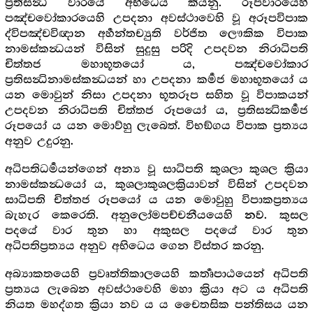
ප්‍රතිසන්‍ධි වාරයේ අභිධෙය කියනු. රූපවාරයෙහි
පඤ්චවෝකාරයෙහි උපදනා අවස්ථාවෙහි වූ අරූපවිපාක
ද්විපඤ්චවිඥාන අර්‍හන්තච්‍යුති වර්ජිත ලෞකික විපාක
නාමස්කන්‍ධයන් විසින් සුදුසු පරිදි උපදවන නිරාධිපති
චිත්තජ මහාභූතයෝ ය, පඤ්චවෝකාර
ප්‍රතිසන්‍ධිනාමස්කන්‍ධයන් හා උපදනා කර්‍මජ මහාභූතයෝ ය
යන මොවුන් නිසා උපදනා භූතරූප සහිත වූ විපාකයන්
උපදවන නිරාධිපති චිත්තජ රූපයෝ ය, ප්‍රතිසන්‍ධිකර්‍මජ
රූපයෝ ය යන මොව්හු ලැබෙත්. විභඞ්ගය විපාක ප්‍රත්‍යය
අනුව උදුරනු.
අධිපතිධර්‍මයන්ගෙන් අන්‍ය වූ සාධිපති කුශලා කුශල ක්‍රියා
නාමස්කන්‍ධයෝ ය, කුශලාකුශලක්‍රියාවන් විසින් උපදවන
සාධිපති චිත්තජ රූපයෝ ය යන මොවුහු විපාකප්‍රත්‍යය
බැහැර කෙරෙති. අනුලෝමපච්චනීයයෙහි
. කුසල
නව
පදයේ වාර තුන හා අකුසල පදයේ වාර තුන
අධිපතිප්‍රත්‍යය අනුව අභිධෙය ගෙන විස්තර කරනු.
අබ්‍යාකතයෙහි ප්‍රවෘත්තිකාලයෙහි කර්‍තෘපාඨයෙන් අධිපති
ප්‍රත්‍යය ලැබෙන අවස්ථාවෙහි මහා ක්‍රියා අට ය අධිපති
නියත මහද්ගත ක්‍රියා නව ය ය චෛතසික පන්තිසය යන