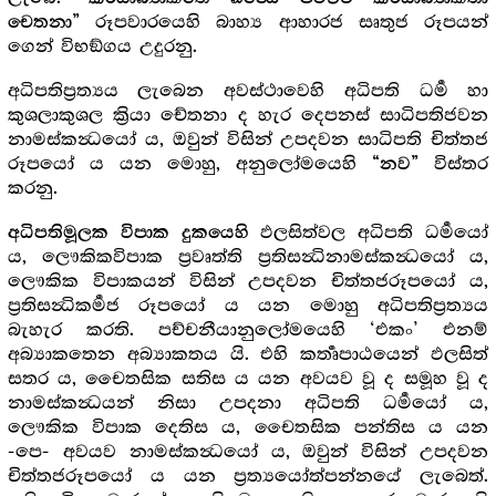
රූපවාරයෙහි බාහ්‍ය ආහාරජ සෘතුජ රූපයන්
චෙතනා”
ගෙන් විභඞ්ගය උදුරනු.
අධිපතිප්‍රත්‍යය ලැබෙන අවස්ථාවෙහි අධිපති ධර්‍ම හා
කුශලාකුශල ක්‍රියා චේතනා ද හැර දෙපනස් සාධිපතිජවන
නාමස්කන්‍ධයෝ ය, ඔවුන් විසින් උපදවන සාධිපති චිත්තජ
රූපයෝ ය යන මොහු, අනුලෝමයෙහි
විස්තර
“නව”
කරනු.
ඵලසිත්වල අධිපති ධර්‍මයෝ
අධිපතිමූලක විපාක දුකයෙහි
ය, ලෞකිකවිපාක ප්‍රවෘත්ති ප්‍රතිසන්‍ධිනාමස්කන්‍ධයෝ ය,
ලෞකික විපාකයන් විසින් උපදවන චිත්තජරූපයෝ ය,
ප්‍රතිසන්‍ධිකර්‍මජ රූපයෝ ය යන මොහු අධිපතිප්‍රත්‍යය
බැහැර කරති. පච්චනීයානුලෝමයෙහි ‘එකං’ එනම්
අබ්‍යාකතෙන අබ්‍යාකතය යි. එහි කර්‍තෘපාඨයෙන් ඵලසිත්
සතර ය, චෛතසික සතිස ය යන අවයව වූ ද සමූහ වූ ද
නාමස්කන්‍ධයන් නිසා උපදනා අධිපති ධර්‍මයෝ ය,
ලෞකික විපාක දෙතිස ය, චෛතසික පන්තිස ය යන
-පෙ- අවයව නාමස්කන්‍ධයෝ ය, ඔවුන් විසින් උපදවන
චිත්තජරූපයෝ ය යන ප්‍රත්‍යයෝත්පන්නයේ ලැබෙත්.