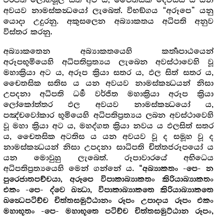
වර්ජිත ලෝභමූල සිත් අට ය, චෛතසික දෙවිස්ස ය යන
අවයව නාමස්කන්‍ධයෝ ලැබෙත්. විභඞ්ගය “අරූපෙ” යනු
යොදා උදුරනු. අකුසලෙන අබ්‍යාකතය අධිපති අනුව
විස්තර කරනු.
අබ්‍යාකතෙන අබ්‍යාකතයෙහි කර්‍තෘපාඨයෙන්
අරූපභූමියෙහි අධිපතිප්‍රත්‍යය ලැබෙන අවස්ථාවෙහි වූ
මහාක්‍රියා අට ය, අරූප ක්‍රියා සතර ය, ඵල සිත් සතර ය,
චෛතසික සතිස ය යන අවයව නාමස්කන්‍ධයන් නිසා
උපදනා අධිපති ධර්‍ම වර්ජිත මහාක්‍රියා අරූප ක්‍රියා
ලෝකෝත්තර ඵල අවයව නාමස්කන්‍ධයෝ ය,
පඤ්චවෝකාර භූමියෙහි අධිපතිප්‍රත්‍යය ලබන අවස්ථාවෙහි
වූ මහා ක්‍රියා අට ය, මහද්ගත ක්‍රියා නවය ය ඵලසිත් සතර
ය, චෛතසික අටතිස ය යන අවයව වූ ද සමූහ වූ ද
නාමස්කන්‍ධයන් නිසා උපදනා සාධිපති චිත්තජරූපයෝ ය
යන මොවුහු ලැබෙත්. රූපාවාරයේ අභිධෙය
අධිපතිප්‍රත්‍යයෙහි මෙන් ගන්නේ ය.
“අබ්‍යාකතං -පෙ- න
පුරෙජාතපච්චයා, අරූපෙ විපාකාබ්‍යාකතං කිරියාබ්‍යාකතං
එකං -පෙ- ද්වෙ ඛන්‍ධා, විපාකාබ්‍යාකතෙ කිරියාබ්‍යාකතෙ
ඛන්‍ධෙපටිච්ච චිත්තසමුට්ඨානං රූපං උපාදාය රූපං එකං
මහාභූතං -පෙ- මහාභූතෙ පටිච්ච චිත්තසමුට්ඨාන රූපං,