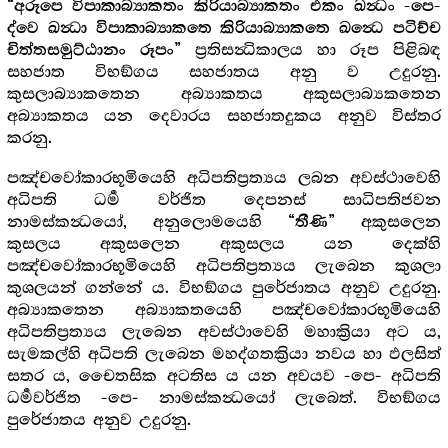
“අරූපෙ විපාකාබ්‍යාකතං කිරියාබ්‍යාකතං එකං ඛන්‍ධං -පෙ-
ද්වෙ ඛන්‍ධා විපාකාබ්‍යාකතෙ කිරියාබ්‍යාකතෙ ඛන්‍ධෙ පටිච්ච
ප්‍රතිසන්‍ධිකාලය හා රූප පිළිබඳ
චිත්තසමුට්ඨානං රූපං”
සහජාත විභඞ්ගය සහජාතය අනු ව උදුරනු.
කුසලාබ්‍යාකතෙන අබ්‍යාකතය අකුසලාබ්‍යකතෙන
අබ්‍යාකතය යන දෙවාරය සහජාතදුකය අනුව විස්තර
කරනු.
පඤ්චවෝකාරභූමියෙහි අධිපතිප්‍රත්‍යය ලබන අවස්ථාවෙහි
අධිපති ධර්‍ම වර්ජිත දෙපනස් සාධිපතිජවන
නාමස්කන්‍ධයෝ, අනුලොමයෙහි
අකුසලෙන
“තීණි”
කුසලය අකුසලෙන අකුසලය යන දෙක්හි
පඤ්චවෝකාරභූමියෙහි අධිපතිප්‍රත්‍යය ලැබෙන කුශලා
කුශලයන් ගන්නේ ය. විභඞ්ගය පුරේජාතය අනුව උදුරනු.
අබ්‍යාකතෙන අබ්‍යාකතයෙහි පඤ්චවෝකාරභූමියෙහි
අධිපතිප්‍රත්‍යය ලැබෙන අවස්ථාවෙහි මහාක්‍රියා අට ය,
සැමකල්හි අධිපති ලැබෙන මහද්ගතක්‍රියා නවය හා ඵලසිත්
සතර ය, චෛතසික අටතිස ය යන අවයව -පෙ- අධිපති
ධර්‍මවර්ජිත -පෙ- නාමස්කන්‍ධයෝ ලැබෙත්. විභඞ්ගය
පුරේජාතය අනුව උදුරනු.