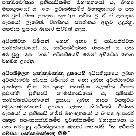
පඤ්චවෝකාර ප්‍රතිසන්‍ධිකර්‍මජ මහාභූතයෝ ය, බාහ්‍ය
මහාභූතයෝ ය -පෙ- ප්‍රවෘත්තිකර්‍මජ මහාභූතයෝ ය යන
මොවුන් නිසා උපදනා භූතරූප සහිත වූ ඒ ඒ උපාදාය
රූපයෝ ලැබෙත්. විභඞ්ගය සහජාතය අනුව උදුරනු.
සහජාත ප්‍රත්‍යය බැහැර කිරීමක් නැත.
අධිපතිවන ධර්‍මයන් ගෙන් අන්‍ය වූ සාධිපතිජවන
නාමස්කන්‍ධයෝ ය, සාධිපතිචිත්තජ රූපයෝ ය යන
මොවුහු -පෙ- ‘නව’ අධිපතියෙහි මෙන් අභිධෙය ගෙන
විභඞ්ග උදුරනු.
අධිපතිප්‍රත්‍යය ලබන
අධිපතිමූලක අඤ්ඤමඤ්ඤ දුකයෙහි
අවස්ථාවෙහි අධිපති ධර්‍මයෝ ය, නො ලබන අවස්ථාවෙහි
අහේතුක ක්‍රියා මහාකුශල මහාක්‍රියා ලෞකික විපාක
ප්‍රවෘත්ති ප්‍රතිසන්‍ධි නාමස්කන්‍ධයෝ ය, ප්‍රතිසන්‍ධි
නාමස්කන්‍ධයන්ගෙන් ප්‍රත්‍යය ලබන හෘදය වස්තුවය
ඔවුනොවුන්ගෙන් ප්‍රත්‍යය ලබන නිරාධිපති චිත්තජ
රූපයෝ ය ප්‍රතිසන්‍ධි කර්‍මජ මහාභූතයෝ ය බාහ්‍ය ආහාරජ
සෘතුජ අසංඥසත්ත්‍වකර්‍මජ ප්‍රවෘත්තිකර්‍මජ මහාභූතයෝ ය
යන මොවුහු අධිපතිප්‍රත්‍යය බැහැර කෙරෙති.
“න අධිපති
පච්චයා අඤ්ඤමඤ්ඤෙ තීණි”