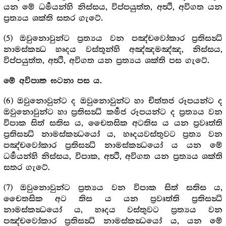
යන මේ ධර්‍මයන්හි නිස්සය, විප්පයුත්ත, අත්‍ථි, අවිගත යන
ප්‍රත්‍යය ශක්ති සතර ගැටේ.
(5) ඔවුනොවුන්ට ප්‍රත්‍යය වන පඤ්චවෝකාර ප්‍රතිසන්‍ධි
නාමස්කන්‍ධ හෘදය වස්තූන්හි අඤ්ඤමඤ්ඤ, නිස්සය,
විප්පයුත්ත, අත්‍ථි, අවිගත යන ප්‍රත්‍යය ශක්ති පස ගැටේ.
මේ අවිපාක ඝටනා පස ය.
(6) ඔවුනොවුන්ට ද ඔවුනොවුන්ට හා චිත්තජ රූපයන්ට ද
ඔවුනොවුන්ට හා ප්‍රතිසන්‍ධි කර්‍මජ රූපයන්ට ද ප්‍රත්‍යය වන
විපාක සිත් සතිස ය, චෛතසික අටතිස ය යන ප්‍රවෘත්ති
ප්‍රතිසන්‍ධි නාමස්කන්‍ධයෝ ය, හෘදයවස්තුවට ප්‍රත්‍ය වන
පඤ්චවෝකාර ප්‍රතිසන්‍ධි නාමස්කන්‍ධයෝ ය යන මේ
ධර්‍මයන්හි නිස්සය, විපාක, අත්‍ථි, අවිගත යන ප්‍රත්‍යය ශක්ති
සතර ගැටේ.
(7) ඔවුනොවුන්ට ප්‍රත්‍යය වන විපාක සිත් සතිස ය,
චෛතසික අට තිස ය යන ප්‍රවෘත්ති ප්‍රතිසන්‍ධි
නාමස්කන්‍ධයෝ ය, හෘදය වස්තුවට ප්‍රත්‍යය වන
පඤ්චවෝකාර ප්‍රතිසන්‍ධි නාමස්කන්‍ධයෝ ය, යන මේ