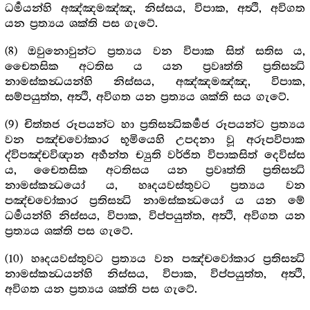
ධර්‍මයන්හි අඤ්ඤමඤ්ඤ, නිස්සය, විපාක, අත්‍ථි, අවිගත
යන ප්‍රත්‍යය ශක්ති පස ගැටේ.
(8) ඔවුනොවුන්ට ප්‍රත්‍යය වන විපාක සිත් සතිස ය,
චෛතසික අටතිස ය යන ප්‍රවෘත්ති ප්‍රතිසන්‍ධි
නාමස්කන්‍ධයන්හි නිස්සය, අඤ්ඤමඤ්ඤ, විපාක,
සම්පයුත්ත, අත්‍ථි, අවිගත යන ප්‍රත්‍යය ශක්ති සය ගැටේ.
(9) චිත්තජ රූපයන්ට හා ප්‍රතිසන්‍ධිකර්‍මජ රූපයන්ට ප්‍රත්‍යය
වන පඤ්චවෝකාර භූමියෙහි උපදනා වූ අරූපවිපාක
ද්විපඤ්චවිඥාන අර්‍හන්ත ච්‍යුති වර්ජිත විපාකසිත් දෙවිස්ස
ය, චෛතසික අටතිසය යන ප්‍රවෘත්ති ප්‍රතිසන්‍ධි
නාමස්කන්‍ධයෝ ය, හෘදයවස්තුවට ප්‍රත්‍යය වන
පඤ්චවෝකාර ප්‍රතිසන්‍ධි නාමස්කන්‍ධයෝ ය යන මේ
ධර්‍මයන්හි නිස්සය, විපාක, විප්පයුත්ත, අත්‍ථි, අවිගත යන
ප්‍රත්‍යය ශක්ති පස ගැටේ.
(10) හෘදයවස්තුවට ප්‍රත්‍යය වන පඤ්චවෝකාර ප්‍රතිසන්‍ධි
නාමස්කන්‍ධයන්හි නිස්සය, විපාක, විප්පයුත්ත, අත්‍ථි,
අවිගත යන ප්‍රත්‍යය ශක්ති පස ගැටේ.