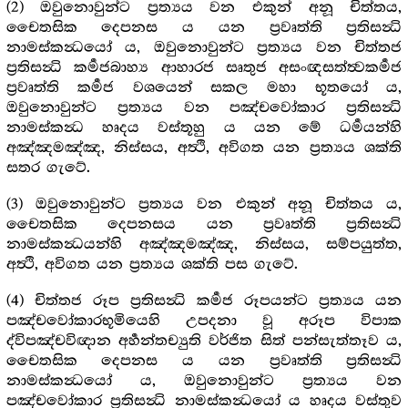
(2) ඔවුනොවුන්ට ප්‍රත්‍යය වන එකුන් අනූ චිත්තය,
චෛතසික දෙපනස ය යන ප්‍රවෘත්ති ප්‍රතිසන්‍ධි
නාමස්කන්‍ධයෝ ය, ඔවුනොවුන්ට ප්‍රත්‍යය වන චිත්තජ
ප්‍රතිසන්‍ධි කර්‍මජබාහ්‍ය ආහාරජ සෘතුජ අසංඥසත්ත්‍වකර්‍මජ
ප්‍රවෘත්ති කර්‍මජ වශයෙන් සකල මහා භූතයෝ ය,
ඔවුනොවුන්ට ප්‍රත්‍යය වන පඤ්චවෝකාර ප්‍රතිසන්‍ධි
නාමස්කන්‍ධ හෘදය වස්තූහු ය යන මේ ධර්‍මයන්හි
අඤ්ඤමඤ්ඤ, නිස්සය, අත්‍ථි, අවිගත යන ප්‍රත්‍යය ශක්ති
සතර ගැටේ.
(3) ඔවුනොවුන්ට ප්‍රත්‍යය වන එකුන් අනූ චිත්තය ය,
චෛතසික දෙපනසය යන ප්‍රවෘත්ති ප්‍රතිසන්‍ධි
නාමස්කන්‍ධයන්හි අඤ්ඤමඤ්ඤ, නිස්සය, සම්පයුත්ත,
අත්‍ථි, අවිගත යන ප්‍රත්‍යය ශක්ති පස ගැටේ.
(4) චිත්තජ රූප ප්‍රතිසන්‍ධි කර්‍මජ රූපයන්ට ප්‍රත්‍යය යන
පඤ්චවෝකාරභූමියෙහි උපදනා වූ අරූප විපාක
ද්විපඤ්චවිඥාන අර්‍හන්තච්‍යුති වර්ජිත සිත් පන්සැත්තෑව ය,
චෛතසික දෙපනස ය යන ප්‍රවෘත්ති ප්‍රතිසන්‍ධි
නාමස්කන්‍ධයෝ ය, ඔවුනොවුන්ට ප්‍රත්‍යය වන
පඤ්චවෝකාර ප්‍රතිසන්‍ධි නාමස්කන්‍ධයෝ ය හෘදය වස්තුව