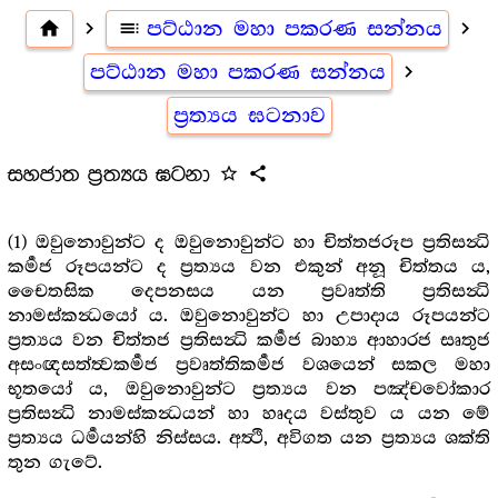
home
navigate_next
toc
පට්ඨාන මහා පකරණ සන්නය
navigate_next
පට්ඨාන මහා පකරණ සන්නය
navigate_next
ප්‍රත්‍යය ඝටනාව
සහජාත ප්‍රත්‍යය ඝටනා
star_outline
share
(1) ඔවුනොවුන්ට ද ඔවුනොවුන්ට හා චිත්තජරූප ප්‍රතිසන්‍ධි
කර්‍මජ රූපයන්ට ද ප්‍රත්‍යය වන එකුන් අනූ චිත්තය ය,
චෛතසික දෙපනසය යන ප්‍රවෘත්ති ප්‍රතිසන්‍ධි
නාමස්කන්‍ධයෝ ය. ඔවුනොවුන්ට හා උපාදාය රූපයන්ට
ප්‍රත්‍යය වන චිත්තජ ප්‍රතිසන්‍ධි කර්‍මජ බාහ්‍ය ආහාරජ සෘතුජ
අසංඥසත්ත්‍වකර්‍මජ ප්‍රවෘත්තිකර්‍මජ වශයෙන් සකල මහා
භූතයෝ ය, ඔවුනොවුන්ට ප්‍රත්‍යය වන පඤ්චවෝකාර
ප්‍රතිසන්‍ධි නාමස්කන්‍ධයන් හා හෘදය වස්තුව ය යන මේ
ප්‍රත්‍යය ධර්‍මයන්හි නිස්සය. අත්‍ථි, අවිගත යන ප්‍රත්‍යය ශක්ති
තුන ගැටේ.