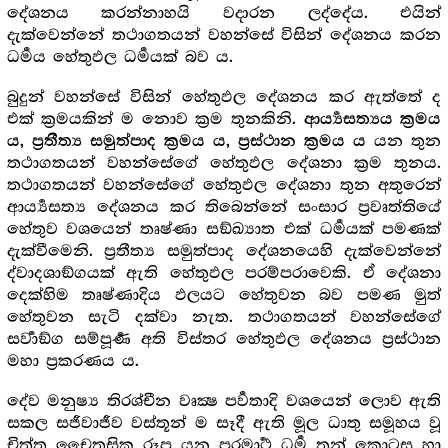
දේශනය කරන්නාහයි වදාරන ලද්දේය. එයින්
දැක්වෙන්නේ තථාගතයන් වහන්සේ විසින් දේශනය කරන
ධර්‍මය හේතුඵල ධර්‍මයක් බව ය.
බුදුන් වහන්සේ විසින් හේතුඵල දේශනය කර ඇත්තේ ද
එක් ක්‍රමයකින් ම නොව ක්‍රම තුනකිනි.
ආර්‍ය්‍යසත්‍යය ක්‍රමය
යන තුන
ය, ප්‍රතීත්‍ය සමුත්පාද ක්‍රමය ය, ප්‍රස්ථාන ක්‍රමය ය
තථාගතයන් වහන්සේගේ හේතුඵල දේශනා ක්‍රම තුනය.
තථාගතයන් වහන්සේගේ හේතුඵල දේශනා තුන අතුරෙන්
ආර්‍ය්‍යසත්‍ය දේශනය කර තිබෙන්නේ සංසාර ප්‍රවෘත්තියේ
හේතුව වශයෙන් තෘෂ්ණා සඞ්ඛ්‍යාත එක් ධර්‍මයක් පමණක්
දැක්වීමෙනි. ප්‍රතීත්‍ය සමුත්පාද දේශනයෙහි දැක්වෙන්නේ
ද්වාදශාඞ්ගයක් ඇති හේතුඵල පරම්පරාවෙකි. ඒ දේශනා
දෙක්හිම තෘෂ්ණාදිය ඵලයට හේතුවන බව පමණ මුත්
හේතුවන සැටි දක්වා නැත. තථාගතයන් වහන්සේගේ
සර්‍වාඞ්ග සම්පූර්‍ණ අති විස්තර හේතුඵල දේශනය ප්‍රස්ථාන
මහා ප්‍රකරණය ය.
දේව මනුෂ්‍ය තිරශ්චීන වෘක්‍ෂ පර්‍වතාදි වශයෙන් ලොව ඇති
සකල සජීවාජීව වස්තූන් ම සෑදී ඇති මූල ධාතු සමූහය වූ
චිත්ත චෛතසික රූප යන පරමාර්‍ථ ධර්‍ම තුන් කොටස හා