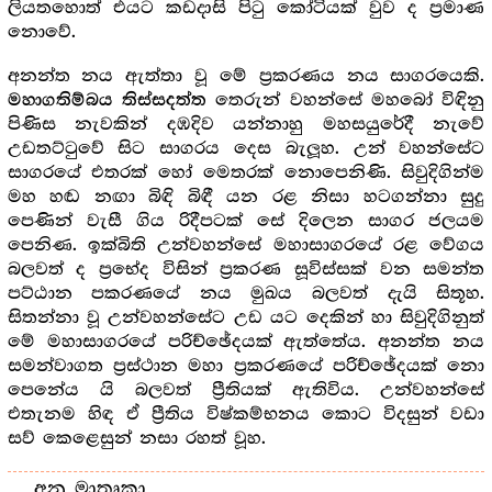
ලියතහොත් එයට කඩදාසි පිටු කෝටියක් වුව ද ප්‍රමාණ
නොවේ.
අනන්ත නය ඇත්තා වූ මේ ප්‍රකරණය නය සාගරයෙකි.
තෙරුන් වහන්සේ මහබෝ විඳිනු
මහාගතිම්බය තිස්සදත්ත
පිණිස නැවකින් දඹදිව යන්නාහු මහසයුරේදී නැවේ
උඩතට්ටුවේ සිට සාගරය දෙස බැලූහ. උන් වහන්සේට
සාගරයේ එතරක් හෝ මෙතරක් නොපෙනිණි. සිවුදිගින්ම
මහ හඬ නඟා බිඳි බිඳී යන රළ නිසා හටගන්නා සුදු
පෙණින් වැසී ගිය රිදීපටක් සේ දිලෙන සාගර ජලයම
පෙනිණ. ඉක්බිති උන්වහන්සේ මහාසාගරයේ රළ වේගය
බලවත් ද ප්‍රභේද විසින් ප්‍රකරණ සූවිස්සක් වන සමන්ත
පට්ඨාන පකරණයේ නය මුඛය බලවත් දැයි සිතූහ.
සිතන්නා වූ උන්වහන්සේට උඩ යට දෙකින් හා සිවුදිගිනුත්
මේ මහාසාගරයේ පරිච්ඡේදයක් ඇත්තේය. අනන්ත නය
සමන්වාගත ප්‍රස්ථාන මහා ප්‍රකරණයේ පරිච්ඡේදයක් නො
පෙනේය යි බලවත් ප්‍රීතියක් ඇතිවිය. උන්වහන්සේ
එතැනම හිඳ ඒ ප්‍රීතිය විෂ්කම්භනය කොට විදසුන් වඩා
සව් කෙළෙසුන් නසා රහත් වූහ.
අනු මාතෘකා