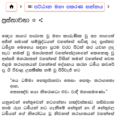
home
navigate_next
toc
පට්ඨාන මහා පකරණ සන්නය
navigate_next
ප්‍රස්තාවනා
star_outline
share
ඥෙය සාගර පාරගත වූ මහා කාරුණික වූ අප භාග්‍යත්
අර්‍හත් සම්‍යක් සම්බුද්ධයන් වහන්සේ සර්‍වඥ පද ප්‍රාප්තව
ධර්‍මදූත මෙහෙය සඳහා ප්‍රථම වරට පිටත් කර යවන ලද
සැට නමක් වූ මහරහතන් වහන්සේලාගෙන් කෙනෙකු වූ
අස්සජි මහරහතන් වහන්සේ විසින් තමන් වහන්සේ වෙත
එළඹ තථාගතයන් වහන්සේ දේශනය කරන ධර්‍මය කවරේ
දැ යි විචාළ
නම් වූ පිරිවැජි හට
උපතිස්ස
“යෙ ධම්මා හෙතුප්පභවා තෙසං හෙතුං තථාගතො
ආහ,
තෙසඤ්ච යො නිරොධො එවං වාදී මහාසමණො.”
යනුවෙන් හේතුවෙන් හටගන්නා පඤ්චස්කන්‍ධ සඞ්ඛ්‍යාත
නාම රූප ධර්‍මයන් හට ගැනීමේ හේතූන් හා ඒ හේතුඵල
ධර්‍මයන් ගේ නිරෝධය වූ නිවනත් තථාගතයන් වහන්සේ