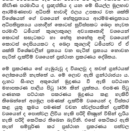
නිර්‍වාණ පරමාර්‍ථය ද ප්‍රඥප්තිය ද යන මේ සියල්ල මූලභාව
ආරම්මණභාව අධිපති භාවාදි ඵලය උපකාර වන ශක්ති
විශේෂයන් ගේ වශයෙන් හේතුප්‍රත්‍යය ආරම්මණප්‍රත්‍යය
අධිපතිප්‍රත්‍යය යනාදීන් කොටස් සූවිස්සකට බෙදා නැවත
පරමාර්‍ථ ධර්‍මයන් කුශලාකුශල අව්‍යාකෘතාදි වශයෙන්
කොටස් සසැටකට හා හේතු නහේතු ආදි වශයෙන්
කොටස් දෙසියයකට ද බෙදා කුශලාදි ධර්‍මයන්ට ඒ ඒ
ශක්ති විශේෂවලින් ප්‍රත්‍යය වන සැටිත් ප්‍රත්‍යය නොවන
සැටිත් දැක්වීම් වශයෙන් ප්‍රස්ථාන ප්‍රකරණය දේශිතය.
මේ ප්‍රකරණය සේ ගැඹුරුවූ ද විශාලවූ ද තවත් ග්‍රන්ථයක්
ලෝකයෙහි නැත්තේ ය. මේ ලොව ඇති ග්‍රන්ථරාජයා ය.
දැනට සිංහල අකුරෙන් මුද්‍රණය වී ඇති පට්ඨාන
මහාපකරණ පාලිය පිටු 1456 කින් යුක්තය. එපමණ පිටු
ගණනක පට්ඨාන පකරණය මුද්‍රණය කළ හැකිවී
තිබෙන්නේ අගමුල පමණක් දැක්වීම් වශයෙන් ද විස්තර
කළ යුතු ක්‍රමය පමණක් වචන ස්වල්පයකින් දැක්වීම්
වශයෙන් ද පොත්වල ලිවිය හැකි පරිදි භික්‍ෂූන් විසින් දැරිය
හැකි පරිදි කෙටිකර තිබෙන බැවිනි. එසේ කෙටිකර ඇති
තැන් සම්පූර්ණ කර ප්‍රස්ථාන ප්‍රකරණය පත්වල