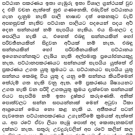
පට්ඨාන පකරණය ඉතා ගැඹුරු ඉතා විශාල ග්‍රන්ථයක් වුව
ද එහි වචන ඇත්තේ සුළු ගණනෙකි, එබැවින් පට්ඨානය
ගැන දැනුම නැති පාලි භාෂාව දත් කෙනකුට වැඩි
අපහසුවක් නැතිව පට්ඨාන පාලියට පදයෙන් පදය අර්‍ථ
දෙන සන්නයක් නම් සැපයිය හැකිය. එය සිංහලට ද
පෙරලිය හැකි ය, එහෙත් එබඳු සන්නයකින් හෝ
පරිවර්‍තනයකින් සිදුවන අර්‍ථයක් නම් නැත. එබඳු
සන්නයකින් හෝ පරිවර්‍තනයකින් පට්ඨානය
ඉගෙනගන්නකුට ලැබිය හැකි අල්පමාත්‍ර ප්‍රයෝජනයකුදු
නැත. පට්ඨානපකරණයට සන්නයක් සැපයිය යුත්තේ ඒ
ප්‍රකරණය උගත යුතු ක්‍රමයට ය. පට්ඨානයට සැපයිය යුතු
සන්නය කෙබඳු විය යුතු ද යනු මේ සන්නය කියවීමෙන්
තේරුම් ගත හැකි වනු ඇත. මේ ප්‍රකරණය ශිෂ්‍යයනට
උගත හැකි වන පරිදි උගතයුතු ක්‍රමය දැක්වෙන සන්නයක්
එයට සැපයීම නම් ඉතා දුෂ්කර කරුණෙකි. අනික්
පොත්වලට සන්න සපයන්නාක් මෙන් අටුවා ටීකා
ආශ්‍රයෙන් මෙය නො කළ හැකි ය. අතීතයේ පටන්
පැවතෙන පට්ඨානපකරණය උගැන්වීමේ ක්‍රමයක් ඇත්තේ
ය. අප රටේ ඒවා ලියා තැබූ පොත් අද කොතැනකවත්
දක්නට නැත. සතුරු උවදුරුවලින් අප රටේ කලින් කල