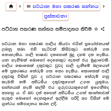
home
navigate_next
toc
පට්ඨාන මහා පකරණ සන්නය
navigate_next
ප්‍රස්තාවනා
පට්ඨාන පකරණ සන්නය සම්පාදනය කිරීම
star_outline
share
පට්ඨාන මහා පකරණ පාලිය කියවා එයින් ප්‍රයෝජනයක්
ලබනු තබා එහි සැටිවත් කිසිවකුට තේරුම් ගත
නොහැකිය. පාලි භාෂාව දතහොත් බුදු දහම දත හැකිය.
යන හැඟීමක් බොහෝ දෙනෙකුට ඇතත් එය මුළාවෙකි.
පාලිය කොතෙක් දතුවකුට වුවද පාලි දැනීමේ බලයෙන්
මේ ප්‍රකරණය තේරුම් ගත නො හැකිය. කොතෙක් පාලි
දතුවකු විසින් වුව ද පට්ඨාන පකරණය තේරුම් ගනු
කැමති නම් අභිධර්‍මය දතුවකුගෙන් උගත යුතුමය.
සන්නයක් නැති කල්හි එය ගුරුවරයකුගෙන් ඉගෙනීමද
අපහසු ය. ඒ බව දත් අපෙන් අභිධර්‍මය උගත් කාන්තාවක්
ඇතුළු බොහෝ දෙනකුගේ ඉල්ලීම පරිදි අප විසින් මේ
ග්‍රන්ථය සම්පාදනය කරන ලදි.