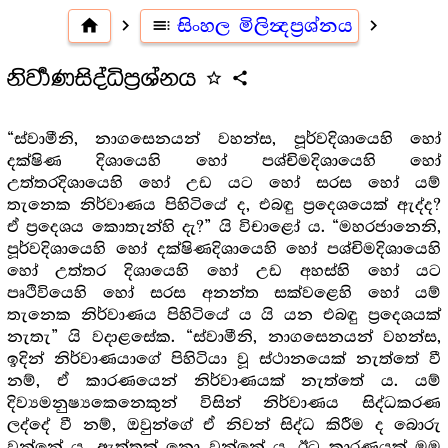
home
navigate_next
toc
සිංහල මිලින්‍දප්‍ර‍ශ්නය
navigate_next
නිර්‍වාණසිද්ධිප්‍ර‍ශ්නය
star_outline
share
“ස්වාමීනි, නාගසෙනයන් වහන්ස, පූර්වදිශායෙහි හෝ
දක්ෂිණ දිශායෙහි හෝ පශ්චිමදිශායෙහි හෝ
උත්තරදිශායෙහි හෝ උඩ යට හෝ සරස හෝ යම්
තැනෙක නිර්වාණය පිහිටියේ ද, එබඳු ප්‍රදෙශයෙක් ඇද්ද?
ඒ ප්‍රදෙශය කොතැන්හි දැ?” යි විචාළෝ ය. “මහරජානෙනි,
පූර්වදිශායෙහි හෝ දක්ෂිණදිශායෙහි හෝ පශ්චිමදිශායෙහි
හෝ උත්තර දිශායෙහි හෝ උඩ අහස්හි හෝ යට
පෘථිවියෙහි හෝ සරස අනන්ත සක්වළෙහි හෝ යම්
තැනෙක නිර්වාණය පිහිටියේ ය යි යන එබඳු ප්‍රදෙශයක්
නැතැ” යි වදාළසේක. “ස්වාමීනි, නාගසෙනයන් වහන්ස,
ඉදින් නිර්වාණයාගේ පිහිටියා වූ ස්ථානයෙක් නැත්තේ වී
නම්, ඒ කාරණයෙන් නිර්වාණයක් නැත්තේ ය. යම්
දිව්‍යමනුෂ්‍යකෙනෙකුන් විසින් නිර්වාණය සිද්ධකරණ
ලද්දේ වී නම්, ඔවුන්ගේ ඒ නිවන් සිද්ධ කිරීම ද බොරු
වන්නේ ය, ඇත්තක් නො වන්නේ ය. ඊට කාරණයක් මම