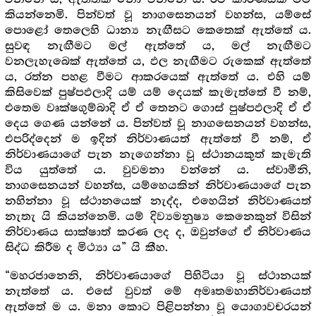
කියන්නෙමි. පින්වත් වූ නාගසෙනයන් වහන්ස, යම්සේ
පොළෝ තෙලෙහි ධාන්‍ය නැඟීසට කෙතෙක් ඇත්තේ ය.
සුවඳ නැඟීමට මල් ඇත්තේ ය, මල් නැඟීමට
වනලැහැබෙක් ඇත්තේ ය, ඵල නැඟීමට රුකෙක් ඇත්තේ
ය, රත්න පහළ වීමට ආකරයෙක් ඇත්තේ ය. එහි යම්
කිසිවෙක් පුෂ්පඵලාදි යම් යම් දෙයක් කැමැත්තේ වී නම්,
එතෙම වෘක්ෂගුම්බාදි ඒ ඒ තෙනට ගොස් පුෂ්පඵලාදි ඒ ඒ
දෙය ගෙණ යන්නේ ය. පින්වත් වූ නාගසෙනයන් වහන්ස,
එපරිද්දෙන් ම ඉදින් නිර්වාණයත් ඇත්තේ වී නම්, ඒ
නිර්වාණයාගේ පැන නැගෙන්නා වූ ස්ථානයකුත් කැමැති
විය යුත්තේ ය. වුවමනා වන්නේ ය. ස්වාමීනි,
නාගසෙනයන් වහන්ස, යම්හෙයකින් නිර්වාණයාගේ පැන
නහින්නා වූ ස්ථානයෙක් නැද්ද, එහෙයින් නිර්වාණයත්
නැතැ යි කියන්නෙමි. යම් දිව්‍යමනුෂ්‍ය කෙනෙකුන් විසින්
නිර්වාණය සාක්ෂාත් කරණ ලද ද, ඔවුන්ගේ ඒ නිර්වාණය
සිද්ධ කිරීම ද මිථ්‍යා ය” යි කීහ.
“මහරජානෙනි, නිර්වාණයාගේ පිහිටියා වූ ස්ථානයක්
නැත්තේ ය. එසේ වුවත් මේ අමෘතමහානිර්වාණයත්
ඇත්තේ ම ය. මනා කොට පිළිපන්නා වූ යොගාවචරයන්