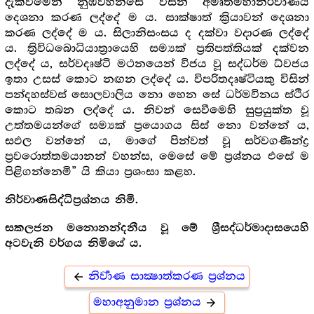
දැක්වීමෙන් නුඹවහන්සේ විසින් අමෘතමහානිර්වාණය
දෙශනා කරණ ලද්දේ ම ය. සාක්ෂාත් ක්‍රියාවන් දෙශනා
කරණ ලද්දේ ම ය. සිලානිසංසය ද දක්වා වදාරණ ලද්දේ
ය. ත්‍රිවිධබොධියාත්‍රායෙහි සම්‍යක් ප්‍ර‍තිපත්තියක් දක්වන
ලද්දේ ය, සර්වදෘෂ්ටි මථනයෙන් විජය වූ සද්ධර්ම ධ්වජය
ඉතා උසස් කොට නඟන ලද්දේ ය. විපරිතදෘෂ්ටියකු විසින්
පන්දහස්වස් සොලවාලිය නො හෙන සේ ධර්මවිනය ස්ථිර
කොට තබන ලද්දේ ය. නිවන් සෙවීමෙහි සුප්‍ර‍යුක්ත වූ
උත්තමයන්ගේ සම්‍යක් ප්‍රයොගය සිස් නො වන්නේ ය,
සඵල වන්නේ ය, මාගේ පින්වත් වූ සර්වගණීන්ද්‍ර‍
ප්‍ර‍වරොත්තමයානන් වහන්ස, මෙසේ මේ ප්‍ර‍ශ්නය එසේ ම
පිළිගන්නෙමි” යි කියා ප්‍ර‍ශංසා කළහ.
නිර්වාණසිද්ධිප්‍ර‍ශ්නය නිමි.
සකලජන මනොනන්දනීය වූ මේ ශ්‍රීසද්ධර්මාදාසයෙහි
අටවැනි වර්ගය නිමියේ ය.
නිර්‍වාණ සාක්‍ෂාත්කරණ ප්‍රශ්නය
arrow_back
මහාඅනුමාන ප්‍ර‍ශ්නය
arrow_forward