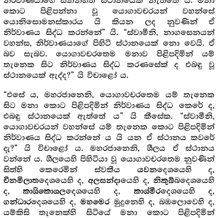
නිර්වාණයාගේ සන්නිහිත ස්ථානයෙක් නැත්තේ ය. මනා
කොට පිළිපන්නා වූ යොගාවචරයන් වහන්සේ
යොනිසොමනස්කාරය යි කියන ලද නුවණින් ඒ
නිර්වාණය සිද්ධ කරන්නේ” යි. “ස්වාමීනි, නාගසෙනයන්
වහන්ස, නිර්වාණයාගේ පිහිටි ස්ථානයෙක් නො වෙයි. ඒ
බව සැබව. යොගාවචරතෙම මනාව පිළිපදිමින් යම්
තැනෙක සිට නිර්වාණය සිද්ධ කරණසේක් ද එබඳු වූ
ස්ථානයෙක් ඇද්ද?” යි විචාළෝ ය.
“එසේ ය, මහරජානෙනි, යොගාවචරතෙම යම් තැනෙක
සිට මනා කොට පිළිපදිමින් නිර්වාණය සිද්ධ කෙරේ ද,
එබඳු ස්ථානයෙක් ඇත්තේ ය” යි කීසේක. “ස්වාමීනි,
යොගාවචරයන් වහන්සේ යම් තැනෙක කොට පිළිපදිමින්
නිර්වාණය සිද්ධ කරන්නේ ය යි යන ඒ ස්ථානය කවරේ
දැ?” යි විචාළෝ ය. මහරජානෙනි, ශීලය ඒ ස්ථානය
වන්නේ ය. ශීලයෙහි පිහිටියා වූ යොගාවචරතෙම නුවණින්
සිත්හි කෙරෙමින් ස්වකීය
දෙශයෙහි ද,
යවන
දෙශයෙහි ද,
යෙහි ද,
බදෙශයෙහි
චීනමිලාත
අලසන්දා
නිකුබ්
ද,
දෙශයෙහි ද,
දෙශයෙහි ද,
කාශිකොශල
කාශ්මීර
දෙශයෙහි ද,
මුදුනෙහි ද, බඹලොවෙහි ද,
ගන්ධාර
මහමෙර
යම්කිසි තැනෙක්හි සිටියේ මනා කොට පිළිපදිමින්