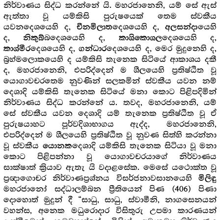
නිර්වාණය සිද්ධ කරන්නේ යි. මහරජානෙනි, යම් සේ ඇස්
ඇත්තා වූ යම්කිසි පුරුෂයෙක් තෙම ස්වකීය
යවනදෙශයෙහි ද,
දෙශයෙහි ද,
යෙහි
චීනමිලාත
අලසන්දා
ද,
බදෙශයෙහි ද,
දෙශයෙහි ද,
නිකුබ්
කාශිකොශල
දෙශයෙහි ද,
දෙශයෙහි ද, මෙර මුදුනෙහි ද,
කාශ්මීර
ගන්ධාර
බ්‍ර‍හ්මලොකයෙහි ද යම්කිසි තැනෙක සිටියේ ආකාශය දකී
ද, මහරජානෙනි, එපරිද්දෙන් ම ශීලයෙහි ප්‍ර‍තිෂ්ඨිත වූ
යොගාවචරතෙම නුවණින් සලකමින් ස්වකීය යවන නම්
දෙශාදි යම්කිසි තැනෙක සිටියේ මනා කොට පිළිපදිමින්
නිර්වාණය සිද්ධ කරන්නේ ය. තවද, මහරජානෙනි, යම්
සේ ස්වකීය යවන දෙශාදි යම් තැනෙක ප්‍ර‍තිෂ්ඨිත වූ ඒ
පුරුෂයාහට පූර්වදිශාභාගය ඇද්ද, මහරජානෙනි,
එපරිද්දෙන් ම ශීලයෙහි ප්‍ර‍තිෂ්ඨිත වූ නුවණ සිත්හි කරන්නා
වූ ස්වකීය
දෙශාදි යම්කිසි තැනෙක සිටියා වූ මනා
යොනක
කොට පිළිපන්නා වූ යොගාවචරයාගේ නිර්වාණය
සාක්ෂාත් ක්‍රියාව ඇතැ යි වදාළසේක. මෙසේ යථොක්ත වූ
ප්‍ර‍ඥාගොචර නිර්වාණප්‍ර‍ශ්නය විසර්ජනාවසානයෙහි
මිලිඳු
මහරජානෝ සද්ධාලම්බන ප්‍රීතියෙන් පිණ
පිණා
(406)
දොහොත් මුදුන් දී “සාධු, සාධු, ස්වාමීනි, නාගසෙනයන්
වහන්ස, අනෙක මධුරොදාර විසිතුරු උපමා කාරණයන්