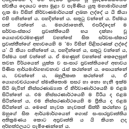
ස්වකීය දෙශයට නො මුළා ව පැමිණිය යුතු මහාමාර්ගයක්
දැක මා විසින් නිර්වාණමාර්ගයක් ලබන ලද්දේ ය යි කියා
එහි පනින්නේ ය. පහදින්නේ ය. සතුටු වන්නේ ය. විස්මය
පත් වන්නේ ය. මහරජානෙනි, එපරිද්දෙන් ම
සර්වසංස්කාර ප්‍ර‍වෘත්තියෙහි භය දක්නා වූ
යොගාවචරමහණුන් වහන්සේ සිත සර්වසංස්කාර
ප්‍ර‍වෘත්තීන්ගේ අභාවයෙහි ම ‘මා විසින් පිළිසරණක් ලද්දේ
ය’ යි කියා පනින්නේ ය, පහදින්නේ ය, සතුටු වන්නේ ය,
විස්මය පත් වන්නේ ය. ඒ මහණුන් වහන්සේ කෙලෙසුන්
තවන වීර්යයෙන් යුක්ත ව සංසාර ප්‍ර‍වෘත්තියගේ අභාවය
පිණිස ආර්යමාර්ගභාවනාව රැස් කරන්නේ ය. සොයන්නේ
ය, වඩන්නේ ය, බහුලීකෘත කරන්නේ ය, ඒ
යොගාවචරයාගේ ස්මෘතිතොම සසර හා නො හැනී ඉක්ම
සිටි බැවින් නිස්සරණාඛ්‍යාත ඒ නිර්වාණාර්ථයෙහි ම එළඹ
සිටින්නේ ය. එම නිස්සරණාර්ථයෙහි ම වීරිය ද එළඹ
සිටින්නේ ය, එම නිස්සරණාර්ථයෙහි ම ප්‍රීතිය ද එළඹ
සිටින්නේ ය. මෙසේ නැවත නැවතත් සිත්හි කරන්නා වූ
ඔහුගේ සිත ආර්යමාර්ගයෙන් ගොස් සංසාරප්‍ර‍වෘත්තිය
අතික්‍ර‍මණය කොට අප්‍ර‍වෘත්ති ය යි කියන ලද
අර්හත්ඵලයට පැමිණෙන්නේ ය.