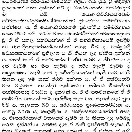
මධ්‍යයෙහිත් පරියොසානයෙහිත් අල්වා ගත යුතු වූ මඳකුත්
ප්‍රදෙශයක් නො දක්නේ වේ ද, මහරජානෙනි, එපරිද්දෙන්
ම යම් යොගාවචරයෙක්තෙම
සර්වසංස්කාරප්‍ර‍වෘත්තිධර්මයන්ගේ ප්‍ර‍වෘත්තිය සම්මර්ශනය
කරන්නේ ය. ඒ යොගාවචරතෙම ප්‍ර‍වෘත්තිය සම්මර්ශනය
කෙරෙමින් එහි සර්වභවයොනිගතිස්ථිතිසත්වාවාසභෙදගත
වූ ඒ ඒ සකල සත්වයන්ගේ ඒ ඒ සත්වනිකායෙහි ඉපදීම
හා රූපාදිපඤ්චස්කන්ධයන්ගේ පහළ වීම ද, චක්ෂුරාදි
ෂඩායතනයන්ගේ ප්‍ර‍තිලාභ ය යි කියන ලද ජාතිය දක්නේ
ය. එසේ ම ඒ ඒ සත්වයන්ගේ ශරීර ජරාව ද ජීර්ණතාව ද
දත් වැටීම් හා හිස පැසීම ද ශරීර වැරළි වැටීම ද
ආයුෂයාගේ නැසී යාම ද ෂඩින්ද්‍රියයන්ගේ පැසී යාම ය යි
කියන ලද මේ තාක් ජරාව දක්නේ ය. ඒ ඒ සත්වයන්ට
වන මධුමෙහ භගන්දර කුෂ්ඨරොග අතීසාර විෂමජ්වර
සන්නිපාතාදි ව්‍යාධිය ද දක්නේ ය. ඒ ඒ සත්වයන්ගේ ඒ ඒ
සත්වනිකායයෙන් සර්වඥාතිමිත්‍ර‍ සෑම ධන සැපත් හැර චුත
වීම ය, නැසෙන බව ය, ශරීරභෙදය ප්‍රාණඅන්තර්ධාන ය,
මෘත්‍යු මරණ ය, කාලක්‍රියා ය, පඤ්චස්කන්ධයන්ගේ භෙද
ය, මෘතශරීරයාගේ වනයෙහි දැමීම ය යි කියන ලද මෙබඳු
මරණ දක්නේ ය. මෙසේ දැක ඒ ජාති ඉපදීමෙහි සැපය යි
කියා මඳකුත් සැපතක් නො දක්නේ ය. ඒ ජාතියගේ ආදි