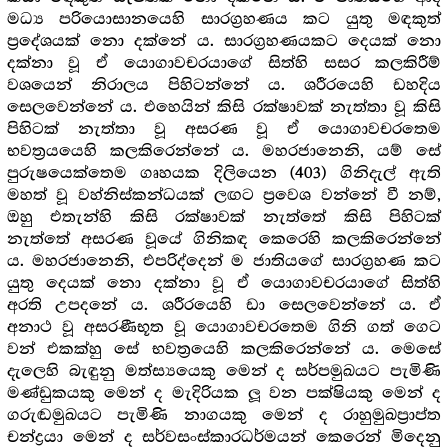
මධ්‍ය පරියොසානයෙහි සාරග්‍ර‍හණය කට යුතු මඳකුත්
ප්‍රදේශයක් නො දක්නේ ය. සාරග්‍ර‍හණයකට දෙයක් නො
දක්නා වූ ඒ යොගාවචරයාගේ සිත්හි සසර කලකිරීම්
වශයෙන් නිරාලය පිහිටන්නේ ය. ශරීරයෙහි ඩහදිය
සෙලවෙන්නේ ය. එහෙයින් කිසි රක්ෂාවක් නැත්තා වූ කිසි
පිහිටක් නැත්තා වූ අසරණ වූ ඒ යොගාවචරතෙම
භවත්‍ර‍යයෙහි කලකිරෙන්නේ ය. මහරජානෙනි, යම් සේ
පුරුෂයෙක්තෙම ගෘහයක දිලියෙන
ගිනිදැල් ඇති
(403)
මහත් වූ වහ්නිස්කන්ධයක් ලඟට ප්‍රවෙශ වන්නේ වී නම්,
ඔහු එතැන්හි කිසි රක්ෂාවක් නැත්තේ කිසි පිහිටක්
නැත්තේ අසරණ වූයේ ගිනිකඳ කෙරෙහි කලකිරෙන්නේ
ය. මහරජානෙනි, එපරිද්දෙන් ම ජාතියගේ සාරග්‍ර‍හණ කට
යුතු දෙයක් නො දක්නා වූ ඒ යොගාවචරයාගේ සිත්හි
අරති උපදනේ ය. ශරීරයෙහි ඩා සෙලවෙන්නේ ය. ඒ
අනාථ වූ අසරණීභූත වූ යොගාවචරතෙම ගිනි ගත් ගෙට
වන් එකක්හු සේ භවත්‍රයෙහි කලකිරෙන්නේ ය. මෙසේ
දැලෙහි බැඳුනු මත්ස්‍යයෙකු මෙන් ද සර්පමුඛයට පැමිණි
මණ්ඩුකයකු මෙන් ද මැදිරියක ලූ වන පක්ෂියකු මෙන් ද
ගරුඬමුඛයට පැමිණි නාගයකු මෙන් ද රාහුමුඛප්‍රාප්ත
චන්ද්‍ර‍යා මෙන් ද සර්වසංස්කාරධර්මයන් කෙරෙන් මිදෙනු