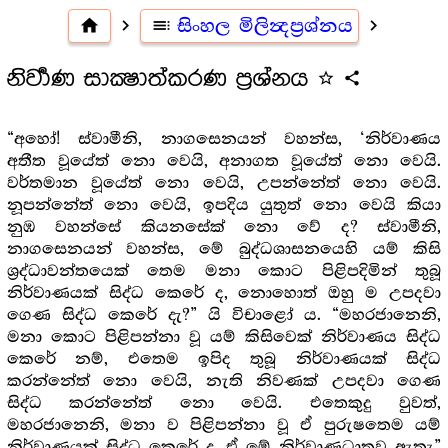
home
navigate_next
toc
සිංහල මිලින්‍දප්‍ර‍ශ්නය
navigate_next
නිර්‍වාණ සාක්‍ෂාත්කරණ ප්‍රශ්නය
star_outline
share
“අහෝ! ස්වාමීනි, නාගසෙනයන් වහන්ස, ‘නිර්වාණය
අතීත වූයේත් නො වෙයි, අනාගත වූයේත් නො වෙයි.
වර්තමාන වූයේත් නො වෙයි, උපන්නේත් නො වෙයි.
නූපන්නේත් නො වෙයි, ඉපදිය යුතුත් නො වෙයි කියා
නුඹ වහන්සේ කියනසේක් නො වේ ද? ස්වාමීනි,
නාගසෙනයන් වහන්ස, මේ බුද්ධශාසනයෙහි යම් කිසි
ශ්‍ර‍ද්ධාවන්තයෙක් තෙම මනා කොට පිළිපදිමින් තුබූ
නිර්වාණයක් සිද්ධ කෙරේ ද, නොහොත් ඔහු ම උපදවා
ගෙණ සිද්ධ කෙරේ දැ?” යි විචාළෝ ය. “මහරජානෙනි,
මනා කොට පිළිපන්නා වූ යම් කිසිවෙක් නිර්වාණය සිද්ධ
කෙරේ නම්, එතෙම ඉපිද තුබූ නිර්වාණයක් සිද්ධ
කරන්නේත් නො වෙයි, නැති නිවණක් උපදවා ගෙණ
සිද්ධ කරන්නේත් නො වෙයි. එතෙකුදු වුවත්,
මහරජානෙනි, මනා ව පිළිපන්නා වූ ඒ පුරුෂතෙම යම්
නිර්වාණයක් සිද්ධ කෙරේ ද, ඒ මේ නිර්වාණධාතුව ඇතැ”