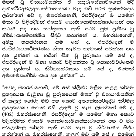
මහත් වූ ව්‍යායාමයකින් ඒ සතුරුසේනාවගෙන් මිදී
දෘඪස්ථිරඅචලඅභයස්ථානයකට වැද එහි පරම සුඛාස්වාදය
ලබන්නේ වේ ද, මහරජානෙනි, එපරිද්දෙන් ම යමෙක්
මනා ව පිළිපදිමින් එතෙම යොනිසොමනස්කාරයෙන් පහ
කරණ ලද භය සන්ත්‍රාසය ඇති පරම සුඛ ප්‍ර‍ණීත වූ
නිර්වාණසම්පත්තිය සිද්ධ කරන්නේ ය. මහරජානෙනි,
අමිත්‍ර‍ භයස්ථානය යම් සේ ද, එපරිද්දෙන් ම
ජාතිජරාව්‍යාධිමරණය නිසා නැවත නැවතත් පවත්නා භය
දත යුත්තේ ය. භයින් භීත වූ පුරුෂයා යම් සේ ද,
එපරිද්දෙන් ම මනා කොට පිළිපන්නා වූ යොගාවචරතෙම
දත යුත්තේ ය. නිර්භයස්ථානය යම් සේ ද, එමෙන්
අමෘතමහානිර්වාණය දත යුත්තේ” ය.
“තවද, මහරජානෙනි, යම් සේ ක්ලිෂ්ට මලින කලල කර්දම
ප්‍රදෙශයක වැටුනා වූ පුරුෂයෙක් මහත් වූ ව්‍යායාමයකින්
ඒ කලල් ගෝරු මඩ පහ කොට අත්‍යන්තපරිශුද්ධ නිර්මල
ප්‍රදෙශයකට ගොස් එහි උතුම් වූ සැප ලබන්නේ වේ ද,
මහරජානෙනි, එපරිද්දෙන් ම යමෙක් මනා කොට
(402)
පිළිපදිමින් එතෙම යොනිසොමනස්කාරයෙන් පහ ව ගිය
ක්ලෙශ්මල කර්දම ඇති පරම සැප වූ නිර්වාණය සිද්ධ
කරන්නේ ය. මහරජානෙනි, කලල් මඩ යම් සේ ද, එමෙන්