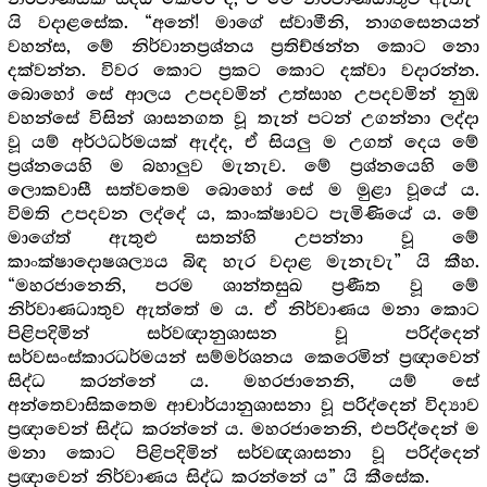
යි වදාළසේක. “අනේ! මාගේ ස්වාමීනි, නාගසෙනයන්
වහන්ස, මේ නිර්වානප්‍ර‍ශ්නය ප්‍ර‍තිච්ඡන්න කොට නො
දක්වන්න. විවර කොට ප්‍ර‍කට කොට දක්වා වදාරන්න.
බොහෝ සේ ආලය උපදවමින් උත්සාහ උපදවමින් නුඹ
වහන්සේ විසින් ශාසනගත වූ තැන් පටන් උගන්නා ලද්දා
වූ යම් අර්ථධර්මයක් ඇද්ද, ඒ සියලු ම උගත් දෙය මේ
ප්‍ර‍ශ්නයෙහි ම බහාලුව මැනැව. මේ ප්‍ර‍ශ්නයෙහි මේ
ලොකවාසී සත්වතෙම බොහෝ සේ ම මුළා වූයේ ය.
විමති උපදවන ලද්දේ ය, කාංක්ෂාවට පැමිණියේ ය. මේ
මාගේත් ඇතුළු සතන්හි උපන්නා වූ මේ
කාංක්ෂාදොෂශල්‍යය බිඳ හැර වදාළ මැනැවැ” යි කීහ.
“මහරජානෙනි, පරම ශාන්තසුඛ ප්‍ර‍ණීත වූ මේ
නිර්වාණධාතුව ඇත්තේ ම ය. ඒ නිර්වාණය මනා කොට
පිළිපදිමින් සර්වඥානුශාසන වූ පරිද්දෙන්
සර්වසංස්කාරධර්මයන් සම්මර්ශනය කෙරෙමින් ප්‍ර‍ඥාවෙන්
සිද්ධ කරන්නේ ය. මහරජානෙනි, යම් සේ
අන්තෙවාසිකතෙම ආචාර්යානුශාසනා වූ පරිද්දෙන් විද්‍යාව
ප්‍ර‍ඥාවෙන් සිද්ධ කරන්නේ ය. මහරජානෙනි, එපරිද්දෙන් ම
මනා කොට පිළිපදිමින් සර්වඥශාසනා වූ පරිද්දෙන්
ප්‍ර‍ඥාවෙන් නිර්වාණය සිද්ධ කරන්නේ ය” යි කීසේක.