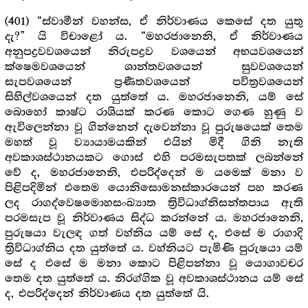
“ස්වාමීන් වහන්ස, ඒ නිර්වාණය කෙසේ දත යුතු
(401)
දැ?” යි විචාළෝ ය. “මහරජානෙනි, ඒ නිර්වාණය
අනුපද්‍ර‍වවශයෙන් නිරුපද්‍ර‍ව වශයෙන් අභයවශයෙන්
ක්ෂෙමවශයෙන් ශාන්තවශයෙන් සුවවශයෙන්
සැපවශයෙන් ප්‍ර‍ණීතවශයෙන් පවිත්‍ර‍වශයෙන්
සිහිල්වශයෙන් දත යුත්තේ ය. මහරජානෙනි, යම් සේ
බොහෝ කාෂ්ට රාශියක් කරණ කොට ගෙණ හුණු ව
ඇවිලෙන්නා වූ ගින්නෙන් දැවෙන්නා වූ පුරුෂයෙක් තෙම
මහත් වූ ව්‍යායාමයකින් එයින් මිදී ගිනි නැති
අවකාශස්ථානයකට ගොස් එහි පරමසැපතක් ලබන්නේ
වේ ද, මහරජානෙනි, එපරිද්දෙන් ම යමෙක් මනා ව
පිළිපදිමින් එතෙම යොනිසොමනස්කාරයෙන් පහ කරණ
ලද රාගද්වෙෂමොහසංඛ්‍යාත ත්‍රිවිධාග්නිසන්තපාය ඇති
පරමසැප වූ නිර්වාණය සිද්ධ කරන්නේ ය. මහරජානෙනි,
පුරුෂයා වැලඳ ගත් වහ්නිය යම් සේ ද, එසේ ම රාගාදි
ත්‍රිවිධාග්නිය දත යුත්තේ ය. වහ්නියට පැමිණි පුරුෂයා යම්
සේ ද එසේ ම මනා කොට පිළිපන්නා වූ යොගාවචර
තෙම දත යුත්තේ ය. නිරග්ගික වූ අවකාශස්ථානය යම් සේ
ද, එපරිද්දෙන් නිර්වාණය දත යුත්තේ යි.