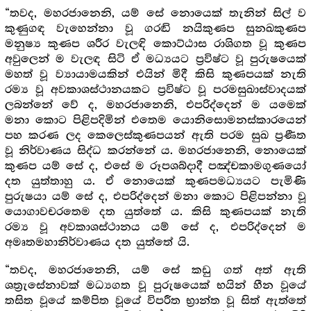
“තවද, මහරජානෙනි, යම් සේ නොයෙක් තැනින් සිල් ව
කුණුගඳ වැහෙන්නා වූ ගරඬි නයිකුණප සුනඛකුණප
මනුෂ්‍ය කුණප ශරීර වැලඳි කොට්ඨාස රාශිගත වූ කුණප
අවුලෙන් ම වැලඳ සිටි ඒ මධ්‍යයට ප්‍ර‍විෂ්ට වූ පුරුෂයෙක්
මහත් වූ ව්‍යායාමයකින් එයින් මිදී කිසි කුණපයක් නැති
රම්‍ය වූ අවකාශස්ථානයකට ප්‍ර‍විෂ්ට වූ පරමසුඛාස්වාදයක්
ලබන්නේ වේ ද, මහරජානෙනි, එපරිද්දෙන් ම යමෙක්
මනා කොට පිළිපදිමින් එතෙම යොනිසොමනස්කාරයෙන්
පහ කරණ ලද කෙලෙස්කුණපයන් ඇති පරම සුඛ ප්‍ර‍ණීත
වූ නිර්වාණය සිද්ධ කරන්නේ ය. මහරජානෙනි, නොයෙක්
කුණප යම් සේ ද, එසේ ම රූපශබ්දාදී පඤ්චකාමගුණයෝ
දත යුත්තාහු ය. ඒ නොයෙක් කුණපමධ්‍යයට පැමිණි
පුරුෂයා යම් සේ ද, එපරිද්දෙන් මනා කොට පිළිපන්නා වූ
යොගාවචරතෙම දත යුත්තේ ය. කිසි කුණපයක් නැති
රම්‍ය වූ අවකාශස්ථානය යම් සේ ද, එපරිද්දෙන් ම
අමෘතමහානිර්වාණය දත යුත්තේ යි.
“තවද, මහරජානෙනි, යම් සේ කඩු ගත් අත් ඇති
ශත්‍රැසේනාවක් මධ්‍යගත වූ පුරුෂයෙක් භයින් හීන වූයේ
තසිත වූයේ කම්පිත වූයේ විපරීත භ්‍රාන්ත වූ සිත් ඇත්තේ