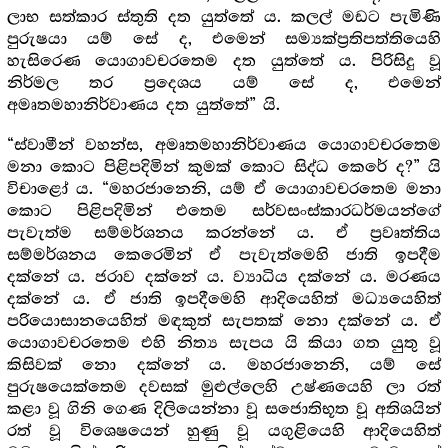
ලාභ සත්කාර ස්තුති දත යුත්තේ ය. කලල් මඩට පැමිණි
පුරුෂයා යම් සේ ද, එමෙන් සම්‍යක්ප්‍ර‍තිපත්තියෙහි
හැසිරෙණ යොගාවචරතෙම දත යුත්තේ ය. පිරිසිදු වූ
නිර්මල තර ප්‍රදෙශය යම් සේ ද, එමෙන්
අමෘතමහානිර්වාණය දත යුත්තේ” යි.
“ස්වාමීන් වහන්ස, අමෘතමහානිර්වාණය යොගාවචරතෙම
මනා කොට පිළිපදිමින් කුමක් කොට සිද්ධ කෙරේ ද?” යි
විචාළෝ ය. “මහරජානෙනි, යම් ඒ යොගාවචරතෙම මනා
කොට පිළිපදිමින් එතෙම සර්වසංස්කාරධර්මයන්ගේ
පැවැත්ම සම්මර්ශනය කරන්නේ ය. ඒ ප්‍ර‍වෘත්තිය
සම්මර්ශනය කෙරෙමින් ඒ පැවැත්මෙහි ජාති ඉපදීම
දක්නේ ය. ජරාව දක්නේ ය. ව්‍යාධිය දක්නේ ය. මරණය
දක්නේ ය. ඒ ජාති ඉපදීමෙහි ආදියෙහිත් මධ්‍යයෙහිත්
පරියොසානයෙහිත් මඳකුත් සැපතක් නො දක්නේ ය. ඒ
යොගාවචරතෙම එහි නිත්‍ය සැපය යි කියා ගත යුතු වූ
කිසිවක් නො දක්නේ ය. මහරජානෙනි, යම් සේ
පුරුෂයෙක්තෙම දවසක් මුළුල්ලෙහි උෂ්ණයෙහි ලා රත්
කළා වූ ගිනි ගෙණ දිලියෙන්නා වූ සජොතිභූත වූ අතිශයින්
රත් වූ විශෙෂයෙන් හුණු වූ යගුළියෙහි ආදියෙහිත්