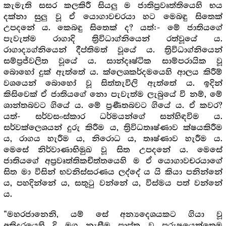
කැමැති සසර කලකිරී සියලු ම ජාතිප්‍ර‍වෘත්තියෙහි භය
දක්නා සුලු වූ ඒ යොගාවචරයා හට මෙබඳු සිතෙක්
උපදනේ ය. කෙබඳු සිතෙක් ද? යත්:- මේ ජාතියගේ
පැවැත්ම රාගාදි ත්‍රිවිධාග්නියෙන් රත්වූයේ ය.
රාගාද්‍යග්නියෙන් දීප්තිමත් වූයේ ය. ත්‍රිවිධාග්නියෙන්
සම්ප්‍ර‍ජ්වලිත වූයේ ය. සාන්දෘෂ්ටික සාම්පරායික වූ
බොහෝ දුක් ඇත්තේ ය. ක්ලෙශකර්දමයෙහි ආලය කිරීම්
වශයෙන් බොහෝ වූ සිත්තැවිලි ඇත්තේ ය. ඉදින්
කිසිවෙක් ඒ ජාතියගේ නො පැවැත්ම ලැබුයේ වි නම්, මේ
ශාන්තබවට ගියේ ය. මේ ප්‍ර‍ණීතබවට ගියේ ය. ඒ කවර?
යත්- සර්වසංස්කාර ධර්මයන්ගේ සන්හිඳවිම ය.
සර්වක්ලෙශයන් දුරු කිරීම ය, ත්‍රිවිධතෘෂ්ණාව ක්ෂයකිරීම
ය, රාගය හැරීම ය, නිරොධ ය, තෘෂ්ණාව හැරීම ය.
මෙසේ නිර්වාණාභිමුඛ වූ සිත උපදනේ ය. මෙසේ
ජාතියගේ අප්‍ර‍වෘත්තිකචිත්තයෙහි ම ඒ යොගාවචරයාගේ
සිත මා විසින් භවනිස්සරණය ලද්දේ ය යි කියා පනින්නේ
ය, පහදින්නේ ය, සතුටු වන්නේ ය, විස්මය පත් වන්නේ
ය.
“මහරජානෙනි, යම් සේ අන්‍යදෙශයකට ගියා වූ
අතිදූරයෙහි දි මග නැසීම ප්‍රාප්ත වූ පුරුෂයෙක්තෙම