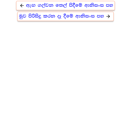
ඇඟ ගල්වන තෙල් පිදීමේ ආනිසංස පහ
arrow_back
මුව පිරිසිදු කරන දෑ දීමේ ආනිසංස පහ
arrow_forward