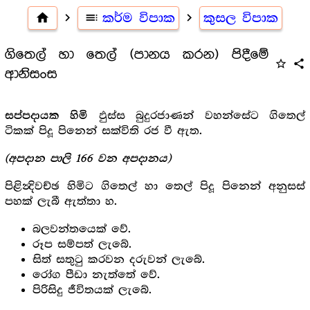
home
navigate_next
toc
කර්ම විපාක
navigate_next
කුසල විපාක
ගිතෙල් හා තෙල් (පානය කරන) පිදීමේ
star_outline
share
ආනිසංස
ඵුස්ස බුදුරජාණන් වහන්සේට ගිතෙල්
සප්පදායක හිමි
ටිකක් පිදූ පිනෙන් සක්විති රජ වී ඇත.
(අපදාන පාලි 166 වන අපදානය)
පිළින්‍දිවච්ඡ හිමිට ගිතෙල් හා තෙල් පිදූ පිනෙන් අනුසස්
පහක් ලැබී ඇත්තා හ.
බලවන්තයෙක් වේ.
රූප සම්පත් ලැබේ.
සිත් සතුටු කරවන දරුවන් ලැබේ.
රෝග පීඩා නැත්තේ වේ.
පිරිසිදු ජීවිතයක් ලැබේ.