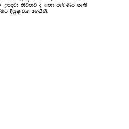
්ම උපදවා නිවනට ද නො පැමිණිය හැකි
ට දියුණුවන හෙයිනි.