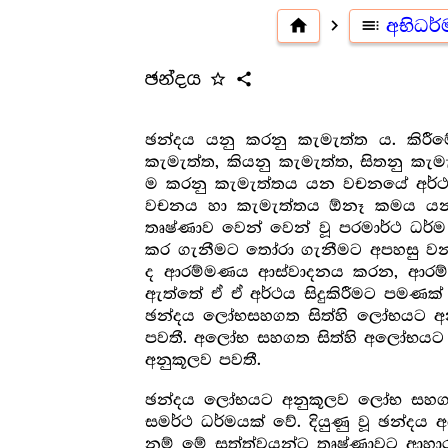
home
navigate_next
toc
අභිධර
ඡන්දය
star_outline
share
ඡන්දය යනු කරනු කැමැත්ත ය. කිර
කැමැත්ත, කියනු කැමැත්ත, සිතනු කැම
ම කරනු කැමැත්තය යන වචනයේ අර්ථ 
වචනය හා කැමැත්තය ඕනෑ කමය යන ස
තෘෂ්ණාව වෙන් වෙන් වූ පරමාර්ථ ධර
කර ගැනීමට තෝරා ගැනීමට අපහසු වන 
ද ආරම්මණය ආස්වාදනය කරන, ආරම්
ඇත්තේ ඒ ඒ අර්ථය සිදුකිරීමට පමණක
ඡන්දය ලෝභසහගත සිත්හි ලෝභයට අනුකූල
පවතී. අලෝභ සහගත සිත්හි අලෝභයට අන
අනුකූලව පවතී.
ඡන්දය ලෝභයට අනුකූලව ලෝභ සහගත සි
සමර්ථ ධර්මයක් වේ. දියුණු වූ ඡන්දය
නම් මේ සත්ත්වයන්ට තෘෂ්ණාවට ආහාර