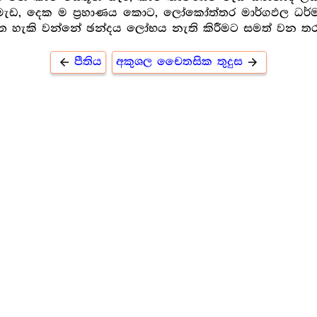
ැඩ, දෙක ම ප්‍ර‍හාණය කොට‍, ලෝකෝත්තර මාර්ගඵල ධර
ගත හැකි වන්නේ ඡන්දය ලෝභය නැති කිරීමට සමත් වන තරම
පීතිය
අකුශල චෛතසික තුදුස
arrow_back
arrow_forward