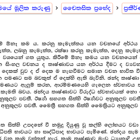
්මයේ මූලික කරුණු
navigate_next
චෛතසික ප්‍රභේද
navigate_next
ප්‍ර
ීමේ ඕනෑ කම ය. කරනු කැමැත්තය යන වචනයේ අර්ථය 
ැත්ත, ලබනු කැමැත්ත, රක්ෂා කරනු කැමැත්ත, දෙනු කැම
වශයෙන් ගත යුතුය. කිරීමේ ඕනෑ කමය යන වචනයෙන් ද
ිංහල වචනය ද තෘෂ්ණාවය යන අර්ථය දීමට ද ව්‍යව
්ම දෙකක් වුව ද ඒ දෙක ම හැඟවීමට සමාන වචන භාවිත 
පමණට සම බවකුත් ඒ දෙක්හි ඇති බැවිනි. ඡන්ද තෘෂ්ණ
මණයට ඇලුම් කරන, ආරම්මණයෙහි ගැලෙන ස්වභාවය තෘ
් කැමති බවය. ඡන්දය තෘෂ්ණාවට විරුද්ධ ස්වභාවයක් න
ව පවතී. ඊර්‍ෂ්‍යා සහගත සිත්හි ඊර්‍ෂ්‍යාවට අනුකූලව ප
ුකූලව පවතී. මෛත්‍රී සහගත සිත්හි මෛත්‍රියට අනුකූල
ත්හි උපදනේ වී නමුදු දියුණු වූ කල්හි ලෝභයට වඩා 
 අධිපති භාවයට හා සෘද්ධිපාද භාවයට පැමිණේ. ඡන්දය ස
 වන කාම වස්තූන් හැර, කාම තෘෂ්ණාව මැඩ ධ්‍යානාදි 