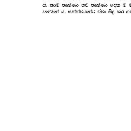
ය. කාම තෘෂ්ණා භව තෘෂ්ණා දෙක ම ම
වන්නේ ය. සත්ත්වයන්ට ඒවා සිදු කර 