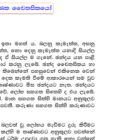
‍කීර්ණක චෛතසිකයෝ
ඉතා මහත් ය. බලනු කැමැත්ත, අසනු
ැත්ත, නො දෙනු කැමැත්ත යනාදි සියල්ල
 ඒ සියල්ල ම ගැනේ. ඡන්දය යන පාළි
හාර කරනු ලැබේ. ඡන්ද චෛතසිකය හා
වී තිබෙන්නේ පහසුවෙන් එකිනෙක වෙන්
ා දෙක කැමති වීමේ ආකාරයෙන් සම වුව
ෂ්ණාවට මිස ඡන්දයට නැත. ඡන්දයට
ො වේ. ලෝභ සහගත සිතෙහි ද එය ලැබේ.
වතී. මාන සහගත සිත්හි මානයට අනුකූලව
ව පවතී. කරුණා සහගත සිත්හි කරුණාවට
බලවත් වූ ලෝභය මැඩීමට දුරු කිරීමට
ැම කල්හි ම තෘෂ්ණාවට අනුකූලව පවත්නේ
උසස් ධර්ම උපදවා ගත හැකි නො වන්නේ