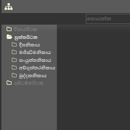
විනයපිටක
සුත්තපිටක
දීඝනිකාය
මජ්ඣිමනිකාය
සංයුත්තනිකාය
අඞ්ගුත්තරනිකාය
ඛුද්දකනිකාය
අභිධම්මපිටක