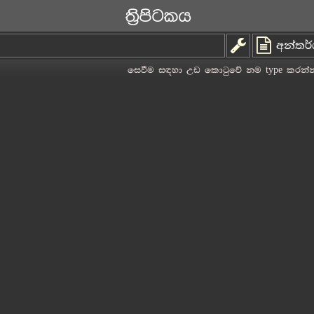
ත්‍රිපිටකය
අන්තර
සෙවීම සඳහා උඩ කොටුවේ නම type කරන්