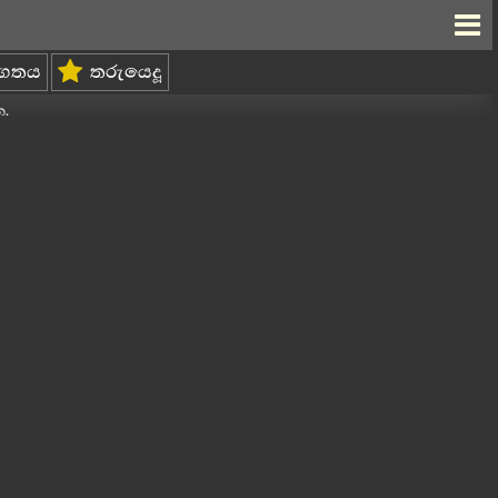
්ගතය
තරුයෙදූ
න.