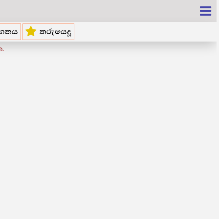
්ගතය
තරුයෙදූ
න.