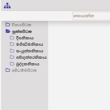
විනයපිටක
සුත්තපිටක
දීඝනිකාය
මජ්ඣිමනිකාය
සංයුත්තනිකාය
අඞ්ගුත්තරනිකාය
ඛුද්දකනිකාය
අභිධම්මපිටක