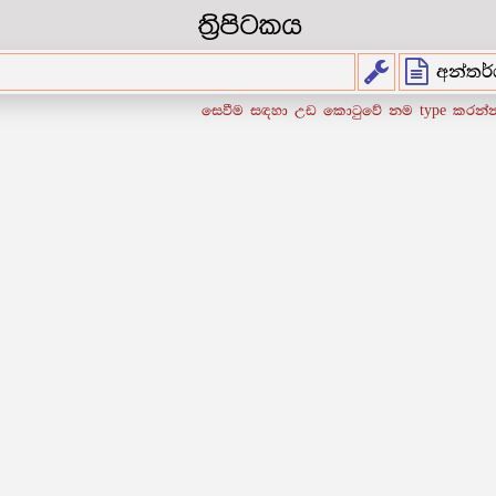
ත්‍රිපිටකය
අන්තර
සෙවීම සඳහා උඩ කොටුවේ නම type කරන්