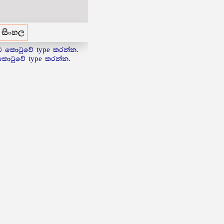
සිංහල
උඩ කොටුවේ type කරන්න.
 කොටුවේ type කරන්න.