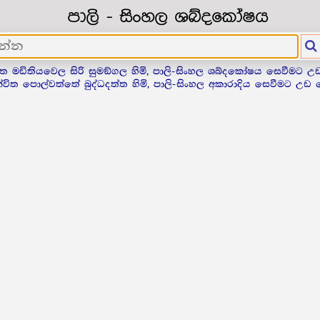
පාලි - සිංහල ශබ්දකෝෂය
ිත මඩිතියවෙල සිරි සුමඞ්ගල හිමි, පාලි-සිංහල ශබ්දකෝෂය සෙවීමට 
්විත පොල්වත්තේ බුද්ධදත්ත හිමි, පාලි-සිංහල අකාරාදිය සෙවීමට උඩ