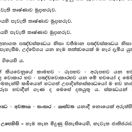
වැති තෘෂ්ණාව මුදාහරුව.
ෙහි පැවැති තෘෂ්ණාව මුදාහරුව.
යෙහි පැවැති තෘෂ්ණාව මුදාහරුව.
අනාගත පඤ්චස්කන්‍ධය නිසා වර්‍තමාන පඤ්චස්කන්‍ධය නිස
 පැහැසීම, උද්වේගය යන හැම තත්ත්‍වයෙක් ම හැර දැමිය යුත
ගියෙහි ය.
සින් කියවෙනුයේ කාමභව - රූපභව - අරූපභව යන භව
වොකාර භව - පඤ්චවොකාරභව යන මේ භවයෝ ද මෙහි ම ස
 මෙතැන්හි කර්‍මයෙන් හටගත් උපාදින්නස්කන්‍ධයෝ ම භව
 රූප භවාදීන් ගැණ ද මෙසේ දතයුතු ය. ස්කන්‍ධයන
යනාදී නොයෙක් අරුත්හි 
ස්කන්‍ධ - අවකාශ - සංසාර - ශාස්වත
= හැම තැන මිදුණු සිතැතියෙහි, නැවැත ජාතිජ
ං උපෙහිසි