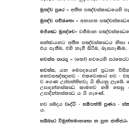
= අතීත පඤ්චස්කන්‍ධයෙහි පැ
මුඤ්ච පුරෙ
= අනාගත පඤ්චස්කන්‍ධය
මුඤ්ච පච්ඡතො
= වර්‍තමාන පඤ්චස්කන්‍ධ
ම‍ජ්ඣෙ මුඤ්චෙ
සත්ත්‍වයනට අතීත පඤ්චස්කන්‍ධය නිසා 
එය පැතීම, එහි නැගී සිටීම, බැසගැණීම,
= (තෝ) භවයෙහි පරතෙරට 
භවස්ස පාරගූ
, යන මෙපදයෙන් ප්‍රධාන වි
භවස්ස
නෙවසඤ්ඤාභව - එකවොකාර භව - චතු 
ව ගෙණ උප්පත්තිභවැ යි කියනු ලැබේ.
උපාදන්නස්කන්‍ධ කාමභව නම් සෙසු
උපාදින්නස්කන්‍ධ ය යි ගැණේ.
භව ශබ්දය
වෘද්ධි - සම්පත්ති පුණ්‍ය - 
ය.
සබ්බත්‍ථ විමුත්තමානසො න පුන ජාතිජර