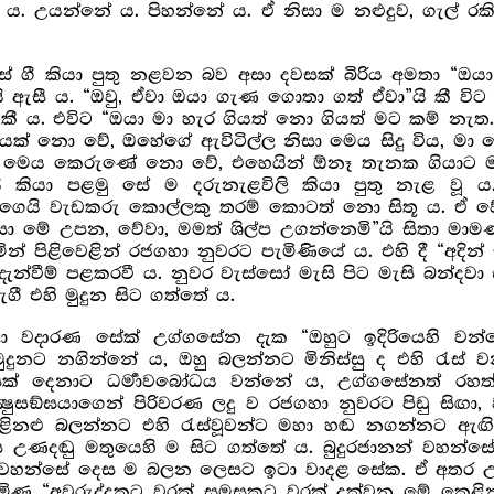
ය. උයන්නේ ය. පිහන්නේ ය. ඒ නිසා ම නළුදුව, ගැල් ර
ගී කියා පුතු නළවන බව අසා දවසක් බිරිය අමතා “ඔයා 
 ඇසී ය. “ඔවු, ඒවා ඔයා ගැණ ගොතා ගත් ඒවා”යි කී විට
කී ය. එවිට “ඔයා මා හැර ගියත් නො ගියත් මට කම් නැත
ක් නො වේ, ඔහේගේ ඇවිටිල්ල නිසා මෙය සිදු විය, මා 
ා මෙය කෙරුණේ නො වේ, එහෙයින් ඕනෑ තැනක ගියාට ම
කියා පළමු සේ ම දරුනැළවිලි කියා පුතු නැළ වූ 
ය ගෙයි වැඩකරු කොල්ලකු තරම් කොටත් නො සිතූ ය. ඒ ව
ිසා මේ උපන, වේවා, මමත් ශිල්ප උගන්නෙමි”යි සිතා මාමණ
න් පිළිවෙළින් රජගහා නුවරට පැමිණියේ ය. එහි දී “අදින
දැන්වීම් පළකරවී ය. නුවර වැස්සෝ මැසි පිට මැසි බන්දවා
 එහි මුදුන සිට ගත්තේ ය.
 වදාරණ සේක් උග්ගසේන දැක “ඔහුට ඉදිරියෙහි වන්න
දුනට නගින්නේ ය, ඔහු බලන්නට මිනිස්සු ද එහි රැස් වන
ක් දෙනාට ධර්‍මාවබෝධය වන්නේ ය, උග්ගසේනත් රහත්බ
්‍ෂුසඞ්ඝයාගෙන් පිරිවරණ ලදු ව රජගහා නුවරට පිඩු සිඟා,
ිනළු බලන්නට එහි රැස්වූවන්ට මහා හඬ නගන්නට ඇඟ
උණදඬු මතුයෙහි ම සිට ගත්තේ ය. බුදුරජානන් වහන්සේ 
හන්සේ දෙස ම බලන ලෙසට ඉටා වාදළ සේක. ඒ අතර උග්
“අවුරුද්දකට වරක් සමසකට වරක් දක්වන මේ කෙළිනලු 