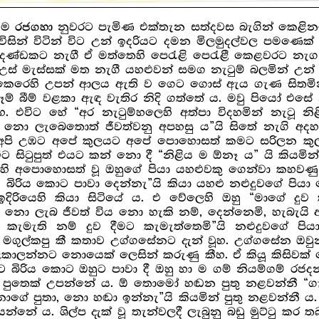
් ම
නුවරට පැමිණ එක්තැන සත්දවස බැගින් කෙළිනළ
රජගහා
සින් විටින් විට උන් ඉදරියට දමන මිලමුදල්වල පමණෙක් ද 
හුණදණ්ඩකට නැගී ඒ මත්තෙහි පෙරැළි පෙරැළී කෙළවරට නැ
උස් මැස්සක් මත නැගී යහළුවන් සමග නැටුම් බලමින් උන
ඇය කෙරෙහි උපන් ආලය ඇති ව ගෙට ගොස් ඇය ගැණ සිතමින
ෑම් බීම් වළකා ඇඳ වැතිර නිදි ගත්තේ ය. මවු පියෝ එසේ
හ. එවිට හේ “අර නැටුම්හලෙහි අත්පා විදහමින් නැටූ 
ය, නො ලැබෙතොත් ජීවත්වනු අපහසු ය”යි සිතේ නැගි අ
, අපි උඹට අපේ කුලයට අපේ පොහොසත් කමට සරිලන කුල
 විට සිටුපුත් එයට කන් නො දී “නිළිය ම ඕනෑ ය” යි කිය
මෙහි අපොහොසත් වූ ඔහුගේ පියා යහළුවකු ගෙන්වා කහවණු
ට බිරිය කොට පාවා දෙන්නැ”යි කියා යහළු නළුදුවගේ පියා
ඉදිරියෙහි කියා සිටියේ ය. එ‍ වේලෙහි ඔහු “මාගේ 
 ලැබ ජීවත් විය නො හැකි නම්, දෙන්නෙමි, හැබැයි අප
ැමැති නම් දුව දීමට කැමැත්තෙමි”යි නළුදුවගේ පි
 මගුල්කපු කී කතාව උග්ගසේනට දැන් වූහ. උග්ගසේන ඔවුන
ාලන්නට නොයෙක් ලෙසින් කරුණු කීහ. ඒ කියූ කිසිව
 බිරිය කොට ඔහුට පාවා දී ඔහු හා ම ගම් නියම්ගම් රජදනව
 පුතෙක් උපන්නේ ය. ඕ තොමෝ හඬන පුතු නළවන්නී “ගැල්ර
න්නාගේ පුතා, නො හඬා ඉන්නැ”යි කියමින් පුතු නළවන්නී ය
 ය. ශිල්ප දැක් වූ තැන්වලදී ලැබුනු බඩු මුට්ටු කර 