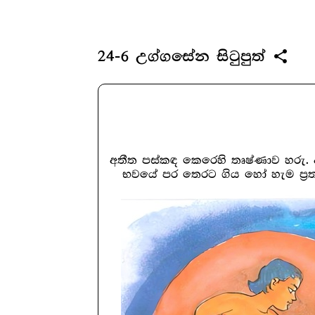
share
24-6 උග්ගසේන සිටුපුත්
අතීත පස්කඳ කෙරෙහි තෘෂ්ණාව හරු. 
භවයේ පර තෙරට ගිය හෝ හැම ප්‍රත්