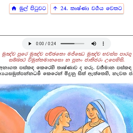
home
arrow_upward
මුල් පිටුවට
24. තෘෂ්ණා වර්‍ගය වෙතට
මුඤ්ච පුරෙ මුඤ්ච පච්ඡතො මජ්ඣෙ මුඤ්ච භවස්ස පාරගූ
සබ්බත්‍ථ විමුත්තමානසො න පුනං ජාතිජරං උපෙහිසි.
අනාගත පස්කඳ කෙරෙහි තෘෂ්ණාව ද හරු. වර්‍තමාන පස්කඳ
‍යයසමුත්පන්නධර්‍ම කෙරෙන් මිදුනු සිත් ඇත්තෙහි, නැව