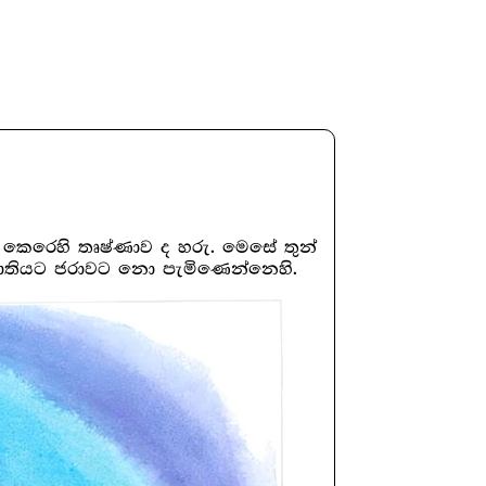
 කෙරෙහි තෘෂ්ණාව ද හරු. මෙසේ තුන්
ත ජාතියට ජරාවට නො පැමිණෙන්නෙහි.