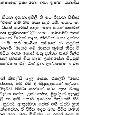
කින්නාගේ පුතා නො හඬා ඉන්න, යනාදිය
කියන දරුනැළවිලි ගී මට රිදවන පිණිස
 “එසේ නම් මම ඔයා හැර යමි, ඔයාට මා
. ගියත් කමෙක් නැත, නො ගියත් කමෙක්
නො ලැබුනොත් දිවි නසා ගන්නාබව ඔහේ
ගෙන් වරදක් නැත, කිසිවක් නො දන්නා
ය. මේ නළු ගෑණිය තමාගේ රූ සපුවත්
ේලෙහි “මැයට මේ මානය කුමක් නිසා වී
්ඩිය වෙත ගොස් ඔහු දන්නා තාක් ශිල්ප
් සත් දවසක් ගිය තැන උග්ගසේන සිටුපුත්
 සත්වනදා එහි රැස් වූහ. උග්ගසේන ද එදා
ේ කිමැ”යි බැලූ සේක. එකල්හි “හෙට
්නාහ, මම එහි දී සිවුපැදිගයක් දේශනා
ැව්හි පිහිටා ගන්නේ ය”යි දැන වදාළ
 වැඩිය සේක. උග්ගසේන, බුදුරජුන් ඇතුල්
ිලි පා ඉඟි කොට අණගස මතුයෙහි සිට
නුවරට ඇතුල්වන සේක් එහි රැස්ව හුන්
ගසේන, ඒ පිරිස දෙස බලා පිරිස තමන්
නො බලා මිනිස්සු බුදු රජුන් දෙස ම