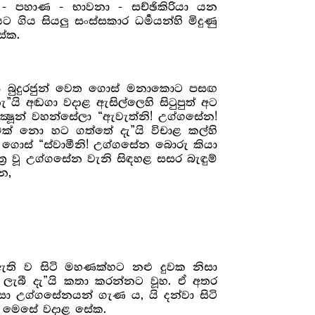
 - පහාණ - භාවනා - සච්ඡිකිරියා යන
ගිය සියලු සංස්සකාර ධර්‍මයන්හි මිදුණු
සේක.
ැස බුදුරජුන් වෙත ගොස් මනාකොට පසඟ
ැ”යි අඬගා වදාළ ඇසිල්ලෙහි සිටුපුත් අට
ික්‍ෂූන් වහන්සේලා “ඇවැත්නි! උග්ගසේන!
ෙක් නො හට ගත්තේ දැ”යි විචාළ කල්හි
වෙත ගොස් “ස්වාමීනි! උග්ගසේන බොරු කියා
්‍ර වූ උග්ගසේන වැනි සිඳහළ සසර බැඳුම්
න,
් ඇති ව සිටි මහණක්හට නළු දුවක නිසා
ලැබී දැ”යි කතා කරන්නට වූහ. ඒ අතර
ා උග්ගසේනයන් ගැණ ය, යි දන්වා සිටි
වත මෙසේ වදාළ සේක.