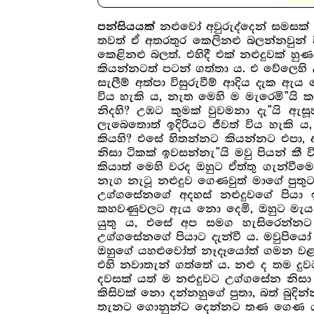
නළුවෝ අවුරුද්දෙන් සමසක
පන්සියයක්
තවත් ඒ අතරතුර කෙලිනළු බලන්නවුන් වි
කෙළිනළු බලත්. එහිදී එක් නළුදුවක් 
කියන්නටත් පටන් ගත්තා ය. එ වේලෙහි 
සැලීම් අත්පා විසුරුවීම් ආදිය දැක 
විය හැකි ය, නැත මෙහි ම මැරෙමි”යි ක
නිදහි? උඹට කුමක් වුවමනා දැ”යි ඇසූ
ලැබෙතොත් ඉදිරියට ජීවත් විය හැකි 
කියහි? එසේ හිතන්නට කියන්නට එපා
නිසා ටිකක් ඉවසන්නැ”යි මවු පියන් කී
කියාත් මෙහි වරද ඔහුට ඒත්තු ගැන්වී
නැග නැටූ නළුදුව ගෙණවුත් මාගේ පුතු
උග්ගසේනගේ අදහස් නළුදුවගේ පියා 
කහවණුවලට ඇය නො දෙමි, ඔහුට මැය නො
යුතු ය, එසේ අප සමග හැසිරෙන්නට ක
උග්ගසේනගේ පියාට දැන්වී ය. මවුපියෝ
ඔහුගේ යහළුවෝත් නෑදෑයෝත් ගමන වළක
එහි නවාතැන් ගත්තේ ය. නළු ද තම දුවට
දවසක් යත් ම නළුදුවට උග්ගසේන නිසා
කිසිවක් නො දන්නහුගේ පුතා, බත් බුදි
තැනට ගොනුන්ට දෙන්නට තණ ගෙණ යන්නේ