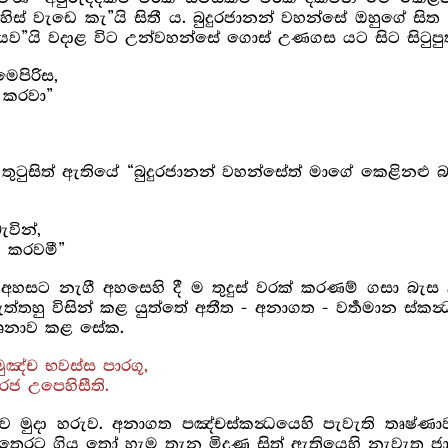
හිස් වැඩෙ කැ”යි සිතී ය. බුදුරජානන් වහන්සේ ඔහුගේ සි
ියව”යි වදාළ විට උන්වහන්සේ ගොස් උණගස යට සිට සිටුපු
ෙපිරිස,
 කරවා”
ා තුටුසිත් ඇතියේ “බුදුරජානන් වහන්සේත් මාගේ කෙළිනළ
වින්,
ු කරවමී”
අහසට නැගී අහසෙහි දී ම තුදුස් වරක් කරණම් ගසා බැස 
තහු විසින් කළ යුත්තේ අතීත - අනාගත - වර්‍තමාන ස්කන්
මදේශනාව කළ සේක.
ුඤ්ච භවස්ස පාරගූ,
රජ උපෙහිසීති.
ව මුදා හරුව. අනාගත පඤ්චස්කන්‍ධයෙහි පැවැති තෘෂ්ණාව 
පරතෙරට ගිය තෝ හැම තැන මිදුණු සිත් ඇතියෙහි නැවැත