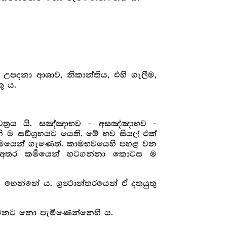
ා උපදනා ආශාව, නිකාන්තිය, එහි ගැලීම,
ු ය.
ත්‍රය යි. සඤ්ඤාභව - අසඤ්ඤාභව -
ඞ්ග්‍රහයට යෙති. මේ භව සියල් එක්
 නාමයෙන් ගැණෙත්. කාමභවයෙහි පහළ වන
් අතර කර්‍මයෙන් හටගන්නා කොටස ම
හෙන්නේ ය. ග්‍රන්‍ථාන්තරයෙන් ඒ දතයුතු
රාවනට නො පැමිණෙන්නෙහි ය.