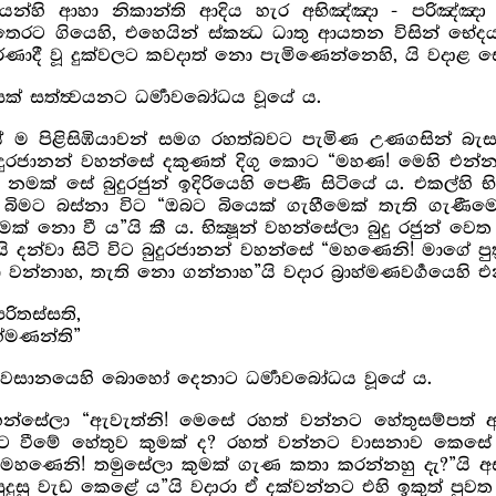
ධයන්හි ආහා නිකාන්ති ආදිය හැර අභිඤ්ඤා - පරිඤ්ඤා
ෙරට ගියෙහි, එහෙයින් ස්කන්‍ධ ධාතු ආයතන විසින් භේදයට 
රණාදී වූ දුක්වලට කවදාත් නො පැමිණෙන්නෙහි, යි වදාළ 
් සත්ත්‍වයනට ධර්‍මාව‍බෝධය වූයේ ය.
යේ ම පිළිසිඹියාවන් සමග රහත්බවට පැමිණ උණගසින් බ
. බුදුරජානන් වහන්සේ දකුණත් දිගු කොට “මහණ! මෙහි එන්න
නමක් සේ බුදුරජුන් ඉදිරියෙහි පෙණී සිටියේ ය. එකල්හි භ
 බිමට බස්නා විට “ඔබට බියෙක් ගැහීමෙක් තැති ගැණීම
ීමෙක් නො වී ය”යි කී ය. භික්‍ෂූන් වහන්සේලා බුදු රජුන් 
 දන්වා සිටි විට බුදුරජානන් වහන්සේ “මහණෙනි! මාගේ පුත
 වන්නාහ, තැති නො ගන්නාහ”යි වදාර බ්‍රාහ්මණවර්‍ගයෙහි එ
ිතස්සති,
ාහ්මණන්ති”
ාවසානයෙහි බොහෝ දෙනාට ධර්‍මාවබෝධය වූයේ ය.
ූන් වහන්සේලා “ඇවැත්නි! මෙසේ රහත් වන්නට හේතුසම්පත
්නට වීමේ හේතුව කුමක් ද? රහත් වන්නට වාසනාව කෙසේ 
මහණෙනි! තමුසේලා කුමක් ගැණ කතා කරන්නහු දැ?”යි අස
ුසු වැඩ කෙළේ ය”යි වදාරා ඒ දක්වන්නට එහි ඉකුත් පු