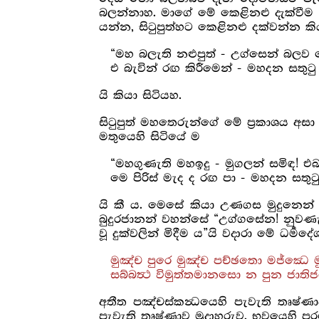
බලන්නාහ. මාගේ මේ කෙළිනළු දැක්වීම 
යන්න, සිටුපුත්හට කෙළිනළු දක්වන්න ක
“මහ බලැති නළුපුත් - උග්සෙන් බලව ම
එ බැවින් රඟ කිරීමෙන් - මහදන සතුටු
යි කියා සිටියහ.
සිටුපුත් මහතෙරුන්ගේ මේ ප්‍රකාශය අස
මතුයෙහි සිටියේ ම
“මහගුණැති මහඉදු - මුගලන් සමිඳ! එබැ
මෙ පිරිස් මැද ද රඟ පා - මහදන සතුට
යි කී ය. මෙසේ කියා උණගස මුදුනෙන් 
බුදුරජානන් වහන්සේ “උග්ගසේන! නුවණැත්
වූ දුක්වලින් මිදීම ය”යි වදාරා මේ ධර්‍
මුඤ්ච පුරෙ මුඤ්ච පච්ඡතො ම‍ජ්ඣෙ ම
සබ්බත්‍ථ විමුත්තමානසො න පුන ජාතිජ
අතීත පඤ්චස්කන්‍ධයෙහි පැවැති තෘෂ්ණා
පැවැති තෘෂ්ණාව මුදාහරුව. භවයෙහි 