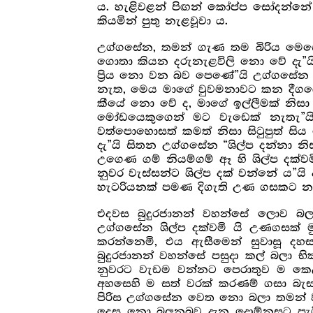
ය. හැළිවළන් පිඟන් කෝප්ප සෝදන්නේ 
කියමින් පුතු නැළවූවා ය.
උග්ගසේන, තමන් ගැණ තම බිරිය මෙසේ 
ගොතා කියන දරුනැළවිලි නො වේ දැ”යි
ප්‍රිය නො වන බව පෙණේ”යි උග්ගසේන 
නැත, මෙය මාගේ වුවමනාවට කන දීගයෙ
කීයේ නො වේ ද, මාගේ ඉල්ලීමක් නිස
මෝඩයෙකුගෙන් මට වැඩෙක් නැතැ”යි 
වත්පොහොසත් කමත් නිසා සිටුපුත් සි
දැ”යි සිතන උග්ගසේන “ශිල්ප දන්නා න
උගෙණ ගම් නියම්ගම් ඈ හි ශිල්ප දක්වමි
නුවර වැස්සන්ට ශිල්ප දක් වන්නේ ය”යි 
හැටරියනක් පමණ දිගැති උණ ගසකට නැගී
එදවස බුදුරජානන් වහන්සේ ලොව බලා
උග්ගසේන ශිල්ප දක්වමි යි උණගසක් මු
කරන්නෙමි, එය ඇසීමෙන් සුවාසූ දහස
බුදුරජානන් වහන්සේ පසුදා කල් බලා භික
නුවරට වැඩම වන්නට පෙරාතුව ම කෙළ
අහසෙහි ම සත් වරක් කරණම් ගසා බැස 
පිරිස උග්ගසේන වෙත නො බලා තමන් ව
දෙස නො බලනබව දැන දොම්නසට පැමිණ 