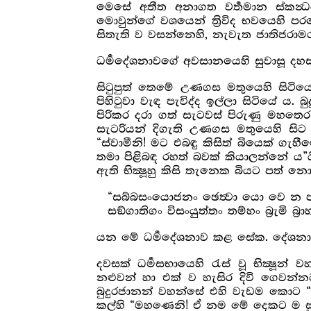
මෙසේ අතීත අනාගත වර්‍තමාන ස්කන්‍
මොවුන්ගේ වශයෙන් ත්‍රිවිද භවයෙහි පරත
සිතැති ව ‍වසන්නෙහි, නැවැත ජාතිජරාම
ධර්‍මදේශනාවගේ අවසානයෙහි සුවාසූ දහසක
සිටුපුත් තෙමේ උණගස මතුයෙහි සිටි
පිහිටුවා වැඳ පැවිද්ද ඉල්ලා සිටියේ ය
පිරිකර දරා ගත් සැටවස් පිරුණු මහතෙර 
සැටරියන් දිගැති උණගස මතුයෙහි සිට
“ස්වාමීනි! මට එබඳු කිසිත් බියෙක් ගැහ
තමා පිළිබඳ රහත් බවක් කියාලන්නේ ය”යි
ඇති භික්‍ෂූහු කිසි තැනෙක බියට පත් නො
“සබ්බසංයොජනං ඡෙත්‍වා යො වෙ න පර
සඞ්ගාතිගං විසංයුත්තං තම්හං බ්‍රැමි බ්‍ර
යන මේ ධර්‍මදේශනාව කළ සේක. දේශන
දවසක් ධර්‍මසභායෙහි රැස් වූ භික්‍ෂ
නළුවන් හා එක් ව හැසිර දිවි ගෙවන
බුදුරජානන් වහන්සේ එහි වැඩම කොට “
කල්හි “මහණෙනි! ඒ නම මේ දෙකට ම සුද