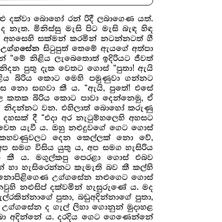
ු දක්වා බොහෝ රන් රිදී ලබාගෙණ යත්.
නැත. මිනිස්සු මැසි පිට මැසි බැඳ හිඳ
ග අහසෙහි සක්මන් කරමින් නටන්නටත් ගී
්
සිටුපුත් තෙමේ ඇයගේ අත්පා
උග්ගසේන
් “මේ නිළිය ලැබෙතොත් ඉදිරියට ජීවත්
 නිදන පුතු දැක වෙතට ගොස් “පුතා! ඇයි
නිළිය බිරිය කොට මෙහි පමුණුවා ගන්නට
දහස නො සඟවා කී ය. “ඇයි, පුතේ! එසේ
 කතක බිරිය කොට පාවා දෙන්නෙමු, ඒ
මින් නිදන්නට වන. එහිලාත් බොහෝ කරුණු
 දහසක් දී “එදා අර නැටුම්හලෙහි අහසට
 වෙත යැවී ය. ඔහු නළුදුවගේ ගෙට ගොස්
දුව කහවණුවලට දෙන කෙල්ලක් නො වේ,
 සමග විසිය යුතු ය, අප සමග හැසිරිය
යා කී ය. මගුල්කපු පෙරළා ගොස් එබව
් හා හැසිරෙන්නට කැමැති බව කී කල්හි
ක් නොපිළිගෙණ උග්ගසේන නළුගෙට ගොස්
ුහි නළුසිප් දක්වමින් හැසුරුණේ ය. මද
කින්නාගේ පුතා, බඩුඅදින්නාගේ පුතා,
. උග්ගසේන ද ගැල් ලිහා ගොනුන් මුදාහළ
තබා අදින්නේ ය. දරදිය ගෙට ගෙණෙන්නේ