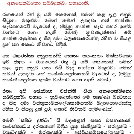
අනපෙක්ඛිනො සබ්බදුක්ඛං පහායාති.
රාගයෙන් රත් වූ යම් කෙනෙක්, තමන් කළ දැල අනුව
සිටුනා මකුළුවා මෙන් තමන් උපදවා ගත් තෘෂ්ණා
සැඩපහරෙහි වැටෙත් ද, (ඔවුහු තෘෂ්ණ සැඩ පහර ඉක්ම
වන්නට නො හැකි වෙත්) නුවණැත්තෝ මේ
තෘෂ්ණාස්‍රෝතස ද සිඳ දමා බලාපොරොත්තු රහිත ව සියලු
දුක් පහ කොට නිවනට වදිත්.
යෙ රාගරත්තා අනුපතන්ති සොතං සයංකතං මක්කටකො
= රාගයෙන් රතු වූ යම් කෙනෙක්, තමන්
ඉව ජාලං
කළ දැල අනුව යන එහි වැද හෝනා මකුළුවා මෙන්
තමන් උපදවා ගත් තෘෂ්ණාස්‍රෝතසෙහි වැටෙත් ද, (ඔවුහු
තාෂ්ණාස්‍රෝතස ඉක්ම වන්නට නො හැකි වෙත්.)
එතං අපි ඡෙත්‍වාන වජන්ති ධීරා අනපෙක්ඛිනො
= නුවණැත්තෝ මේ තෘෂ්ණා බන්‍ධනය
සබ්බදුක්ඛං පහාය
ද සිඳ දමා වස්තුකාමක්ලේශකාමයන්හි බලාපොරොත්තු
රහිත ව සියලු දුක් දුරු කොට නිවනට පැමිණෙත්.
මෙහි
යි වදාළෙන් සසර වසනාතාක්,
“සබ්බ දුක්ඛං”
පංචස්කන්‍ධය දරණතාක් විඳිය යුතු ජාතිදුක්ඛ - ජරාදුක්ඛ -
ව්‍යාධිදුක්ඛ - මරණදුක්ඛ - අප්පියසම්පයෝගදුක්ඛ -