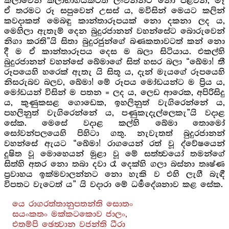
කලාවෙන් කලාභාගයකටත් ලංවන්නට නො පිළිවන, මෑ
ඒ තරමට රූ සපුවෙන් උසස් ය, මවිසින් මෙයට කලින්
කවදාකත් මෙබඳු කාන්තාරූපයක් නො දකනා ලද ය,
මෙහිලා ඇතැම් දෙන බුදුරජානන් වහන්සේට බොරුවෙන්
නිගා කරති”යි සිතා බුදුරජුන්ගේ බණකතාවටත් කන් නො
දී ම ඒ කාන්තාරූපය දෙස ම බලා සිටියාය. එකල්හි
බුදුරජානන් වහන්සේ ඛේමාගේ සිත් හසර බලා “ඛේමා! තී
රූපයෙහි හරෙක් ඇතැ යි සිතූ ය, දැන් මැයගේ රූපයෙහි
නිසරුබව බලව, ඛේමා! මේ රූපය මෝඩයන්ට ම ප්‍රිය ය,
මෝඩයන් විසින් ම පතන = ලද ය, ලෙඩ ආරෙක, අපිරිසිදු
ය, කුණුකසළ ගොඩෙක, ඉහලිනුත් වැගිරෙන්නේ ය,
පහලිනුත් වැගිරෙන්නේ ය, පණුකැදැල්ලෙකැ”යි වදාළ
සේක. මෙසේ වදාළ කල්හි ඛේමා තොමෝ
සෝවන්පලයෙහි පිහිටා ගතු. නැවැතත් බුදුරජානන්
වහන්සේ ඇයට “ඛේමා! රාගයෙන් රත් වූ ද්වේෂයෙන්
දූෂිත වූ මොහෙයන් මුළා වූ මේ සත්ත්‍වයෝ තමන්ගේ
සිත්හි අතර නො තබා දවා රෑ දෙක්හි ගලා බස්නා තෘෂ්ණ
ප්‍රවාහය ඉක්මවාලන්නට නො හැකි ව එහි ලැගී බැඳී
විපතට වැටෙත් ය” යි වදාරා මේ ධර්‍මදේශනාව කළ‍ සේක.
යෙ රාගරත්තානුපතන්ති සොතං
සයංකතං මක්කටකොව ජාලං,
එතම්පි ඡෙත්‍වාන වජන්ති ධීරා