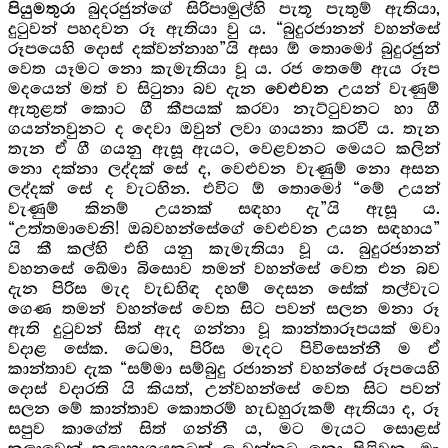
බුදරජුන්ගේ සිරිපාමුල්හි පැතූ පැතුම් ඇතියා,
පියුමතුරා
දු‍ටුවන් පහදවන රූ ඇතියා වු ය. “බුදුරජානන් වහන්සේ
රූපයෙහි දොස් දක්වන්නාහ”යි අසා ඕ තොමෝ බුදුරජුන්
වෙත යෑමට නො කැමැතියා වූ ය. රජ තෙමේ ඇය රූප
මදයෙන් මත් ව සිටුනා බව දැන
උයන් වැණුම්
වෙළුවන
ඇතුළත් කොට ගී කීපයක් කරවා නැට්ටුවනට හා ගී
ගයන්නවුනට ද දෙවා ඔවුන් ලවා ගායනා කරවී ය. තැන
තැන ඒ ගී ගයනු ඇසූ ඇයට, වෙළවනට මෙයට කලින්
නො දක්නා ලද්දක් සේ ද, වෙළුවන වැණුම් නො අසන
ලද්දක් සේ ද වැටහින. එවිට ඕ තොමෝ “මේ උයන්
වැණුම් කිනම් උයනක් සඳහා දැ”යි ඇසූ ය.
“උත්තමාවෙනි! ඔබවහන්සේගේ වෙළුවන උයන සඳහාය”
යි කී කල්හි එහි යනු කැමැතියා වූ ය. බුදුරජානන්
වහනසේ ඛේමා බිසොව තමන් වහන්සේ වෙත එන බව
දැන පිරිස මැද වැඩහිඳ දහම් දෙසන සේක් තල්වැට
ගෙණ තමන් වහන්සේ වෙත සිට පවන් සලන මනා රූ
ඇති දුටුවන් සිත් ඇද ගන්නා වූ කාන්තාරූපයක් මවා
වදාළ සේක. ධෙමා, පිරිස මැදට පිවිසෙන්නී ම ඒ
කාන්තාව දැක “සම්මා සම්බුදු රජානන් වහන්සේ රූපයෙහි
දොස් වදාරති යි කියත්, උන්වහන්සේ වෙත සිට පවන්
සලන මේ කාන්තාව කොතරම් හැ‍ඩහුරුකම් ඇතියා ද, රූ
සපුව කාගේත් සිත් ගන්නී ය, මට මැයට සොළස්