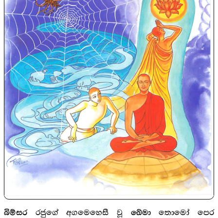
රජුගේ අගමෙහෙසී වූ
තොමෝ පෙ‍ර
බිම්සර
ඛේමා