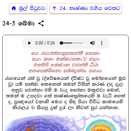
home
arrow_upward
මුල් පිටුවට
24. තෘෂ්ණා වර්‍ගය වෙතට
share
24-5 ඛේමා
යෙ රාගරත්තානුපතන්ති සොතං
සයං කතං මක්කටකො’ව ජාලං
එතම්පි ඡෙත්‍වාන වජන්ති ධීරා
අනපෙක්ඛිනො සබ්බදුක්ඛං පහාය.
රාගයෙන් රත් වූ (ද්වේෂයෙන් ද්විෂ්ට වූ මෝහයෙන් මූඪ
වූ) යම් සත්ත්‍ව කෙනෙක් තමන් විසින් කරණ ලද දැල
අනුව පවත්නා එහි ම වැද හෝනා මකුළුවා මෙන්,
තමන් ම උපදවා ගත් තෘෂ්ණාස්‍රෝතයෙහි ම වැටී හෙත්
ද, ප්‍රාඥයෝ වනාහි මෙය ද සිඳ පියා විවිධ කාමයෙහි
නිරාලය ව සියලු දුක් දුරැ ලා නිවන් පුර යන්නාහ.