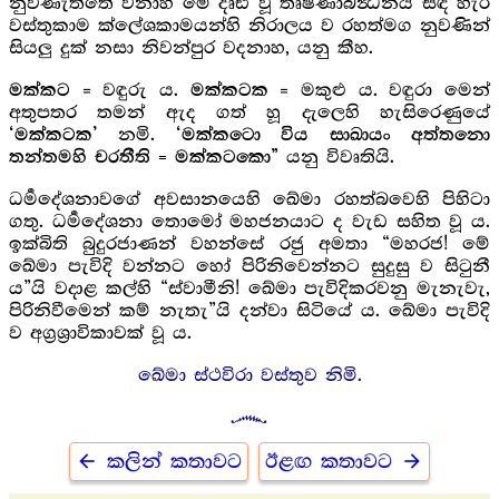
නුවණැත්තේ වනාහි මේ දෘඪ වූ තෘෂ්ණාබන්‍ධනය සිඳ හැර
වස්තුකාම ක්ලේශකාමයන්හි නිරාලය ව රහත්මග නුවණින්
සියලු දුක් නසා නිවන්පුර වදනාහ, යනු කීහ.
=
වඳුරු ය.
= මකුළු ය. වඳුරා මෙන්
මක්කට
මක්කටක
අතුපතර තමන් ඇද ගත් හූ දැලෙහි හැසිරෙණුයේ
නමි.
‘මක්කටක’
‘මක්කටො විය සාඛායං අත්තනො
යනු විවෘතියි.
තන්තමහි චරතීති = මක්කටකො”
ධර්‍මදේශනාවගේ අවසානයෙහි ඛේමා රහත්බවෙහි පිහිටා
ගතු. ධර්‍මදේශනා තොමෝ මහජනයාට ද වැඩ සහිත වූ ය.
ඉක්බිති බුදුරජාණන් වහන්සේ රජු අමතා “මහරජ! මේ
ඛේමා පැවිදි වන්නට හෝ පිරිනිවෙන්නට සුදුසු ව සිටුනී
ය”යි වදාළ කල්හි “ස්වාමීනි! ඛේමා පැවිදිකරවනු මැනැවැ,
පිරිනිවීමෙන් කම් නැතැ”යි දන්වා සිටියේ ය. ඛේමා පැවිදි
ව අග්‍රශ්‍රාවිකාවක් වූ ය.
ඛේමා ස්ථවිරා වස්තුව නිමි.
arrow_back
arrow_forward
කලින් කතාවට
ඊළඟ කතාවට