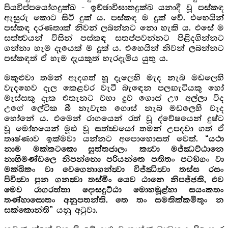
පියවිප්පයෝගදුක්ඛ - ඉච්ඡාවිඝාතදුක්ඛ යනාදී වූ පස්කඳ
ඇසුරු කොට සිටි දුක් ය. පස්කඳ ම ‍දුක් වේ. එහෙයින්
පස්කඳ දරණතාක් නිවන් ලබන්නට නො හැකි ය. එසේ ම
සත්ත්‍වයන් විසින් පස්කඳ සතප්පවන්නට පිළිදගින්නට
ගන්නා හැම දැයෙක් ම දුක් ය. එහෙයින් නිවන් ලබන්න‍ට
පස්කඳත් ඒ හැම දැයකුත් හැරදැමිය යුතු ය.
මකුළුවා තමන් ඇදගත් හූ දැලෙහි මැද නැබ මඩලෙහි
වැදහෙව දැල කෙළවර වැටී බැ‍ඳෙන පලඟැටියකු හෝ
මැස්සකු දැක එතැනට ‍වහා දුව ගොස් ඌ අල්ලා විද
උගේ ලේටික බී නැවැත ගොස් නැබ මඩලෙහි වැද
හෝනේ ය. එමෙන් රාගයෙන් රත් වූ ද්වේෂයෙන් දුෂ්ට
වූ මෝහයෙන් මූඪ වූ සත්ත්‍වයෝ තමන් උපදවා ගත් ඒ
තෘෂ්ණාව ඉක්මවා යන්නට අපොහොසත් වෙත්.
“යථා
නාම මක්කටකො සුත්තජාලං කත්‍වා මජ්ඣට්ඨානෙ
නාභිමණ්ඩලෙ නිපන්නො පරියන්තෙ පතිතං පටඞ්ගං වා
මක්ඛිකං වා වෙගෙනාගන්ත්‍වා විජ්ඣිත්‍වා තස්ස රසං
පිවිත්‍වා පුන ගනත්‍වා තස්මිං යෙව ඨානෙ නිපජ්ජති, එව
මෙව රාගරත්තා දොසදුට්ඨා මොහමූළ්හා සයංකතං
තණ්හාසොතං අනුපතන්ති. තෙ තං සමතික්කමිතුං න
යනු අටුවා.
සක්කොන්ති”