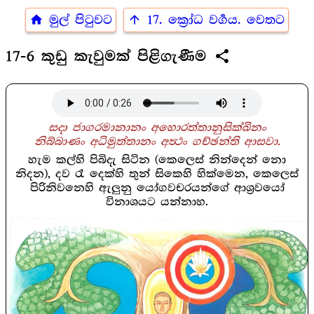
home
arrow_upward
මුල් පිටුවට
17. ක්‍රෝධ වර්‍ගය. වෙතට
share
17-6 කුඩු කැවුමක් පිළිගැණීම
සදා ජාගරමානානං අහොරත්තානුසික්ඛිනං
නිබ්බාණං අධිමුත්තානං අත්‍ථං ගච්ඡන්ති ආසවා.
හැම කල්හි පිබිදැ සිටින (කෙලෙස් නින්දෙන් නො
නිදන), දව රෑ දෙක්හි තුන් සිකෙහි හික්මෙන, කෙලෙස්
පිරිනිවනෙහි ඇලුනු යෝගවචරයන්ගේ ආශ්‍රවයෝ
විනාශයට යන්නාහ.