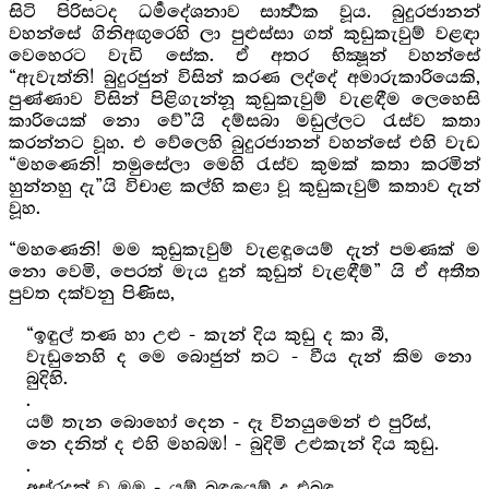
සිටි පිරිසටද ධර්‍මදේශනාව සාර්‍ත්‍ථක වූය. බුදුරජානන්
වහන්සේ ගිනිඅඟුරෙහි ලා පුළුස්සා ගත් කුඩුකැවුම් වළඳා
වෙහෙරට වැඩි සේක. ඒ අතර භික්‍ෂූන් වහන්සේ
“ඇවැත්නි! බුදුරජුන් විසින් කරණ ලද්දේ අමාරුකාරියෙකි,
පුණ්ණාව විසින් පිළිගැන්නූ කුඩුකැවුම් වැළඳීම ලෙහෙසි
කාරියෙක් නො වේ”යි දම්සබා මඩුල්ලට රැස්ව කතා
කරන්නට වූහ. එ වේලෙහි බුදුරජානන් වහන්සේ එහි වැඩ
“මහණෙනි! තමුසේලා මෙහි රැස්ව කුමක් කතා කරමින්
හුන්නහු දැ”යි විචාළ කල්හි කළා වූ කුඩුකැවුම් කතාව දැන්
වූහ.
“මහණෙනි! මම කුඩුකැවුම් වැළඳූයෙම් දැන් පමණක් ම
නො වෙමි, පෙරත් මැය දුන් කුඩුත් වැළඳීම්” යි ඒ අතීත
පුවත දක්වනු පිණිස,
“ඉඳුල් තණ හා උළු - කැන් දිය කුඩු ද කා බී,
වැඩුනෙහි ද මෙ බොජුන් තට - වීය දැන් කිම නො
බුදිහි.
.
යම් තැන බොහෝ දෙන - දෑ විනයුමෙන් එ පුරිස්,
නෙ දනිත් ද එහි මහබඹ! - බුදිමි උළුකැන් දිය කුඩු.
.
අස්රදක් වූ මම - යම් ‍බඳුයෙම් ද එබඳූ,