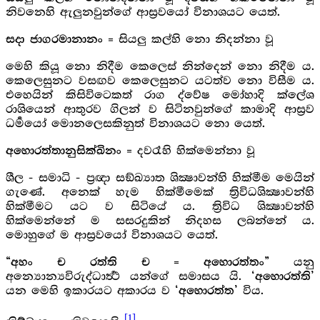
නිවනෙහි ඇලුනවුන්ගේ ආස්‍රවයෝ විනාශයට යෙත්.
= සියලු කල්හි නො නිදන්නා වූ
සදා ජාගරමානානං
මෙහි කියූ නො නිදීම කෙලෙස් නින්දෙන් නො නිදීම ය.
කෙලෙසුනට වසඟව කෙලෙසුනට යටත්ව නො විසීම ය.
එහෙයින් කිසිවිටෙකත් රාග ද්වේෂ මෝහාදි ක්ලේශ
රාශියෙන් ආතුරව ගිලන් ව සිටිනවුන්ගේ කාමාදි ආස්‍රව
ධර්‍මයෝ මොනලෙසකිනුත් විනාශයට නො යෙත්.
= දවරෑහි හික්මෙන්නා වූ
අහොරත්තානුසික්ඛිනං
ශීල - සමාධි - ප්‍රඥා සඞ්ඛ්‍යාත ශික්‍ෂාවන්හි හික්මීම මෙයින්
ගැණේ. අනෙක් හැම හික්මීමෙක් ත්‍රිවිධශික්‍ෂාවන්හි
හික්මීමට යට ව සිටියේ ය. ත්‍රිවිධ ශික්‍ෂාවන්හි
හික්මෙන්නේ ම සසරදුකින් නිදහස ලබන්නේ ය.
මොහුගේ ම ආස්‍රවයෝ විනාශයට යෙත්.
යනු
“අහං ච රත්ති ච = අහොරත්තං”
අන්‍යොන්‍යවිරුද්ධාර්‍ත්‍ථ යන්ගේ සමාසය යි.
‘අහොරත්ති’
යන මෙහි ඉකාරයට අකාරය ව
විය.
‘අහොරත්ත’
[1]