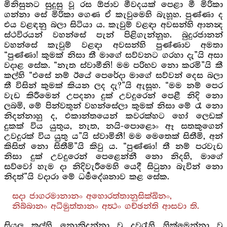
මිනිසුනට සුදුසු වූ රස ඕජාව මීවදයක් පෙළා මී මිරිකා
ගන්නා සේ මිරිකා ගෙණ ඒ කැවුමෙහි බැහූහ. පුණ්ණා ද
එය වළඳනු බලා සිටියා ය. කැවුම් වළඳා අවසන්හි ආනන්‍ද
ස්ථවිරයන් වහන්සේ පැන් පිළිගැන්නූහ. බුදුරජානන්
වහන්සේ කැවුම් වළඳා අවසන්හි පුණ්ණාව අමතා
“පුණ්ණා! කුමක් නිසා තී මාගේ සව්වනට ගරහා දැ”යි අසා
වදාළ සේක. “නැත ස්වාමීනි! මම පරිභව නො කරමි”යි කී
කල්හි “එසේ නම් ඊයේ පෙරේදා මාගේ සව්වන් දෙස බලා
තී විසින් කුමක් කියන ලද දැ?”යි ඇසූහ. “මම නම් පෙර
වැඩ කිරීමෙන් උපදනා දුක් උවදුරෙන් පෙළී නිදි නො
ලබමි, මේ පින්වතුන් වහන්සේලා කුමක් නිසා මේ රෑ නො
නිදන්නාහු ද, එකාන්තයෙන් කවරක්හට හෝ ලෙඩක්
දුකක් විය යුතුය, නැත, නයි-පොළොං ඈ සතකුගෙන්
උවදුරක් විය යුතු ය”යි ස්වාමිනී! මම මෙතෙක් සිතීමි, අන්
කිසිත් නො සිතීමි”යි කිවු ය. “පුණ්ණා! තී නම් පරවැඩ
නිසා දුක් උවදුරෙන් පෙළෙන්නී නො නිදහි, මාගේ
සව්වෝ හැම දා නිදිවැරීමෙහි යෙදී සිටුනා බැවින් නො
නිදත්”යි වදාරා මේ ධර්‍මදේශනාව කළ සේක.
සදා ජාගරමානානං අහොරත්තානුසික්ඛිනං,
නිබ්බානං අධිමුත්තානං අත්‍ථං ගච්ඡන්ති ආසවා ති.
සියලු කල්හි නොනිදන්නා වූ දවරෑහි හික්මෙන්නා වූ