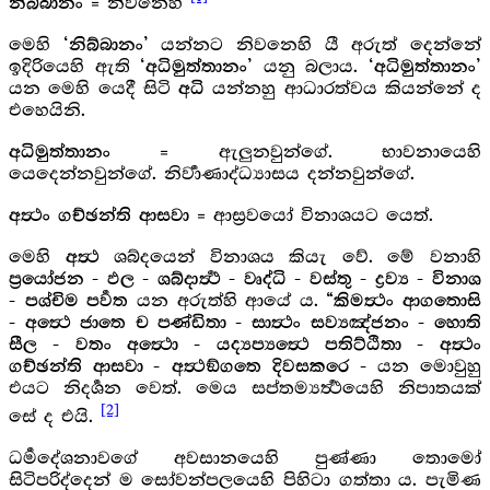
= නිවනෙහි
නිබ්බානං
මෙහි
යන්නට නිවනෙහි යී අරුත් දෙන්නේ
‘නිබ්බානං’
ඉදිරියෙහි ඇති
යනු බලාය.
‘අධිමුත්තානං’
‘අධිමුත්තානං’
යන මෙහි යෙදී සිටි
යන්නහු ආධාරත්වය කියන්නේ ද
අධි
එහෙයිනි.
= ඇලුනවුන්ගේ. භාවනායෙහි
අධිමුත්තානං
යෙදෙන්නවුන්ගේ. නිර්‍වාණාද්ධ්‍යාසය දන්නවුන්ගේ.
= ආස්‍රවයෝ විනාශයට යෙත්.
අත්‍ථං ගච්ඡන්ති ආසවා
මෙහි
ශබ්දයෙන් විනාශය කියැ වේ. මේ වනාහි
අත්‍ථ
ප්‍රයෝජන - ඵල - ශබ්දාර්‍ත්‍ථ - වෘද්ධි - වස්තු - ද්‍රව්‍ය - විනාශ
යන අරුත්හි ආයේ ය.
- පශ්චිම පර්‍වත
“කිමත්‍ථං ආගතොසි
- අත්‍ථෙ ජාතෙ ච පණ්ඩිතා - සාත්‍ථං සව්‍යඤ්ජනං - හොති
සීල - වතං අත්‍ථො - යද්‍යප්‍යත්‍ථෙ පතිට්ඨිතා - අත්‍ථං
යන මොවුහු
ගච්ඡන්ති ආසවා - අත්‍ථඞ්‍ගතෙ දිවසකරෙ -
එයට නිදර්‍ශන වෙත්. මෙය සප්තම්‍යර්‍ත්‍ථයෙහි නිපාතයක්
[2]
සේ ද එයි.
ධර්‍මදේශනාවගේ අවසානයෙහි පුණ්ණා තොමෝ
සිටිපරිද්දෙන් ම සෝවන්පලයෙහි පිහිටා ගත්තා ය. පැමිණ