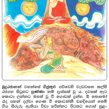
වහන්සේ
පව්වෙහි වැඩවසන කල්හි
බුදුරජානන්
ගිජුකුළු
රජගහ සිටුහට
නම් දැස්සක් වූ ය. දවසක් ඈට
පුණ්ණා
කොටා ලන්නට මහත් වූ වී ගොඩක් දුන්හ. ඕ තොමෝ
රෑද පහන් දල්වා ගෙණ වී කොටන්නී ඩහදියෙන් තෙමී
ගිය සිරුරු ඇතියා විඩා හරින්නට පිටතට ගොස් සුළං