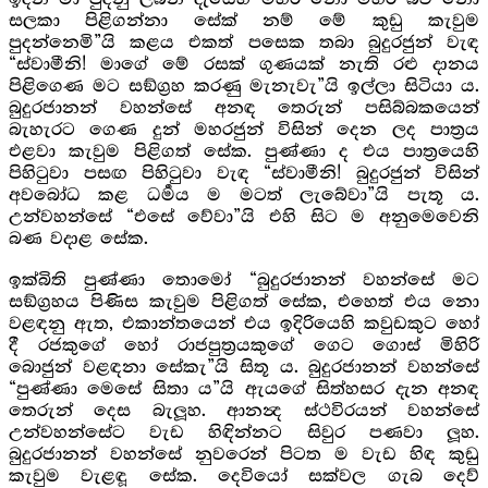
සලකා පිළිගන්නා සේක් නම් මේ කුඩු කැවුම
පුදන්නෙමි”යි කළය එකත් පසෙක තබා බුදුරජුන් වැඳ
“ස්වාමීනි! මාගේ මේ රසක් ගුණයක් නැති රළු දානය
පිළිගෙණ මට සඞ්ග්‍රහ කරණු මැනැවැ”යි ඉල්ලා සිටියා ය.
බුදුරජානන් වහන්සේ අනඳ තෙරුන් පසිබ්බකයෙන්
බැහැරට ගෙණ දුන් මහරජුන් විසින් දෙන ලද පාත්‍රය
එළවා කැවුම පිළිගත් සේක. පුණ්ණා ද එය පාත්‍රයෙහි
පිහිටුවා පසඟ පිහිටුවා වැඳ “ස්වාමීනි! බුදුරජුන් විසින්
අවබෝධ කළ ධර්‍මය ම මටත් ලැබේවා”යි පැතූ ය.
උන්වහන්සේ “එසේ වේවා”යි එහි සිට ම අනුමෙවෙනි
බණ වදාළ සේක.
ඉක්බිති පුණ්ණා තොමෝ “බුදුරජානන් වහන්සේ මට
සඞ්ග්‍රහය පිණිස කැවුම පිළිගත් සේක, එහෙත් එය නො
වළඳනු ඇත, එකාන්තයෙන් එය ඉදිරියෙහි කවුඩකුට හෝ
දී රජකුගේ හෝ රාජපුත්‍රයකුගේ ගෙට ගොස් මිහිරි
බොජුන් වළඳනා සේකැ”යි සිතූ ය. බුදුරජානන් වහන්සේ
“‍පුණ්ණා මෙසේ සිතා ය”යි ඇයගේ සිත්හසර දැන අනඳ
තෙරුන් දෙස බැලූහ. ආනන්‍ද ස්ථවිරයන් වහන්සේ
උන්වහන්සේට වැඩ හිඳින්නට සිවුර පණවා ලූහ.
බුදුරජානන් වහන්සේ නුවරෙන් පිටත ම වැඩ හිඳ කුඩු
කැවුම වැළඳූ සේක. දෙවියෝ සක්වල ගැබ දෙව්