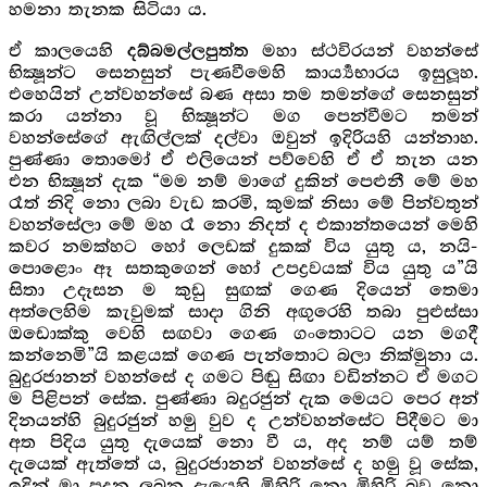
හමනා තැනක සිටියා ය.
ඒ කාලයෙහි
මහා ස්ථවිරයන් වහන්සේ
දබ්බමල්ලපුත්ත
භික්‍ෂූන්ට සෙනසුන් පැණවීමෙහි කාර්‍ය්‍යභාරය ඉසුලූහ.
එහෙයින් උන්වහන්සේ බණ අසා තම තමන්ගේ සෙනසුන්
කරා යන්නා වූ භික්‍ෂූන්ට මග පෙන්වීමට තමන්
වහන්සේගේ ඇඟිල්ලක් දල්වා ඔවුන් ඉදිරියහි යන්නාහ.
පුණ්ණා තොමෝ ඒ එලියෙන් පව්වෙහි ඒ ඒ තැන යන
එන භික්‍ෂූන් දැක “මම නම් මාගේ දුකින් පෙළුනී මේ මහ
රෑත් නිදි නො ලබා වැඩ කරමි, කුමක් නිසා මේ පින්වතුන්
වහන්සේලා මේ මහ රෑ නො නිදත් ද එකාන්තයෙන් මෙහි
කවර නමක්හට හෝ ලෙඩක් දුකක් විය යුතු ය, නයි-
පොළොං ඈ සතකුගෙන් හෝ උපද්‍රවයක් විය යුතු ය”යි
සිතා උදෑසන ම කුඩු සුඟක් ගෙණ දියෙන් තෙමා
අත්ලෙහිම කැවුමක් සාදා ගිනි අඟුරෙහි තබා පුළුස්සා
ඔඩොක්කු වෙහි සඟවා ගෙණ ගංතොටට යන මගදී
කන්නෙමි”යි කළයක් ගෙණ පැන්තොට බලා නික්මුනා ය.
බුදුරජානන් වහන්සේ ද ගමට පිඬු සිඟා වඩින්නට ඒ මගට
ම පිළිපන් සේක. පුණ්ණා බදුරජුන් දැක මෙයට පෙර අන්
දිනයන්හි බුදුරජුන් හමු වුව ද උන්වහන්සේට පිදීමට මා
අත පිදිය යුතු ‍දැයෙක් නො වී ය, අද නම් යම් තම්
දැයෙක් ඇත්තේ ය, බුදුරජානන් වහන්සේ ද හමු වූ සේක,
ඉදින් මා පුදනු ලබන දැයෙහි මිහිරි නො මිහිරි බව නො