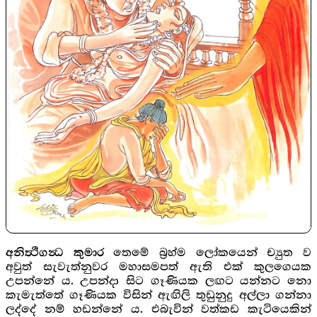
තෙමේ බ්‍රහ්ම ලෝකයෙන් ච්‍යුත ව
අනිත්‍ථිගන්‍ධ කුමාර
අවුත් සැවැත්නුවර මහාසමපත් ඇති එක් කුලගෙයක
උපන්නේ ය. උපන්දා සිට ගෑණියක ලඟට යන්නට නො
කැමැත්තේ ගෑණියක විසින් ඇඟිලි තුඩුනුදු අල්ලා ගන්නා
ලද්දේ නම් හඩන්නේ ය. එබැවින් වත්කඩ කැටියෙකින්