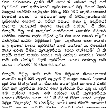
වසා වඩාගෙණ උන්ට කිරි පොවත්. මෙසේ කල් යත්
වැඩිවියට පත් අනිත්‍ථිගන්‍ධ කුමාරයාගේ මවු පියන් ඔහුට
මගුලක් කරදීමට කැමැත්ත විචාළ විට “මට ගෑණියකගෙන්
වැඩෙක් නැතැ” යි මවුපියන් කළ ඒ මඞ්ගලයෝජනාව
ප්‍රතික්‍ෂේප කෙළේ ය. එයින් පසුබට නො වූ මවුපියෝ
නැවැත නැවැතත් මගුලට කැමැති වන්නැ” යි කීහ.
එකල්හි ඔහු රන් කරුවන් පන්සියයක් ගෙන්වා ඔවුනට
රන්නික දහසක් දෙවා ඔවුන් ලවා එය ඝන කොට තළවා
රන්රුවක් කරවා, මවුපියන් “පුත! ගෑණියක නො ගෙණා
කල අපගේ වංශය මුළුමනින් නැසී යන්නේ ය, එහෙයින්
ඔබට ශරණ පිණිස කුලකුමරියක ගෙන එන්නෙමි” යි කී
කල්හි තමන් තනවා සඟවා තුබූ රන්රුව පෙන්වා “එසේ
නම් මේ රන්රුව වැනි කුමරියක ගෙණ එන්නහු නම්
ශරණ ගන්නෙමි” යි කියා සිටියේ ය.
එකල්හි ඔවුහු රටේ නම ගිය බමුණන් කීපදෙනකුන්
ගෙන්වා කෑම් බීම් ඇඳුම් පැලඳුම් දී සංග්‍රහ කොට “අපගේ
පුත් මහ පිණැත්තේ ය, ඒකාන්තයෙන් මුන් හා සසර එක්ව
පින් කළ කුමරියක මෙරට හෝ අන්රටක විය යුතු ය, යවු!
මේ රන්රුව ගෙණ, මේ රන්රුව වැනි කුලකුමරියක
සොයා ගිවිස්වා ගෙන එවු” යි ඔවුන් පිටත් කොට යැවූහ.
ඔවුහු “මැනැවැ” යි රන්රුවද ගෙණ ඉන් නික්ම යන්නෝ
මදුරට සාගල නුවරට වන්හ. එනුවර එක් කුලගෙයක