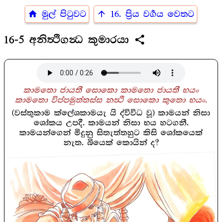
home
arrow_upward
මුල් පිටුවට
16. ප්‍රිය වර්‍ගය වෙතට
share
16-5 අනිත්‍ථිගන්‍ධ කුමාරයා
කාමතො ජායතී සොකො කාමතො ජායතී භයං
කාමතො විප්පමුත්තස්ස නත්‍ථි සොකො කුතො භයං.
(වස්තුකාම ක්ලේශකාමයැ යි ද්විවිධ වූ) කාමයන් නිසා
ශෝකය උපදී. කාමයන් නිසා භය හටගනී.
කාමයන්ගෙන් මිදුනු සිතැත්තහුට කිසි ශෝකයෙක්
නැත. බියෙක් කොයින් ද?