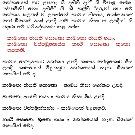
ශෝකයෙක් තට උපනැ යි දනිහි දැ?” යි විචාළ සේක.
“ස්වාමීනි! නො දනිමි” යි කී කල්හි “දරුව! තට මේ
ශෝකය බලවත් ව උපන්නේ කාමය නිසාය, ශෝකයෙක්
හෝ බියෙක් හෝ උපදී නම් කාමය නිසා ම උපදීය” යි
වදාරා මේ ධර්‍මදේශනාව කළ සේක.
කාමතො ජායති සොකො කාමතො ජායති භයං,
කාමතො විප්පමුත්තස්ස නත්‍ථි සොකො කුතො
භයන්ති.
කාමය හේතුකොට ශෝකය උපදි. කාමය හේතුකොට බිය
උපදි. කාමයෙන් මිදුනහුට ශෝකයෙක් නැත. බියෙක්
කොයින් වේ ද.
= කාමය නිසා ශෝකය උපදි.
කාමතො ජායති සොකො
= කාමය නිසා බිය උපදි.
කාමතො ජායති භයං
= කාමයෙන් මිදුනහුට.
කාමතො විප්පමුත්තස්ස
= ශෝකයෙක් නැත. බියෙක්
නත්‍ථි සොකො කුතො භයං
කොයින් වේද.