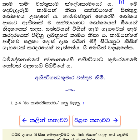
[1]
නම්: වස්තුකාම ක්ලේශකාමයෝ ය.
මේ
කාම
දෙවැදෑරුම් කාමයන් නිසා සත්ත්‍වයාගේ සිත්තුළ
ශෝකභය උපදනේ ය. කාමවස්තූන් කෙරෙහි ශෝකය
ආශාව ඇතිතාක් ම සත්ත්‍වයාහට ශෝකයෙන් බියෙන්
නිදහසෙක් නැත. සත්ත්‍වයන් විසින් හැම ගැහටෙක් හැම
කරදරයෙක් විඳිනු ලබනුයේ කාමය නිසා ය. කාමයන්ගේ
ආදීනව සලකා දොස් දැක එයින් මිදී සිටියහුට කිසිත්
ගැහටෙක් කරදරයෙක් නැත්තේය, යි මෙයින් වදාළසේක.
ධර්‍මදේශනාවගේ අවසානයෙහි අනිත්‍ථිගන්‍ධ කුමාරතෙමේ
සෝවන් ඵලයෙහි පිහිටියේ ය.
අනිත්‍ථිගන්‍ධකුමාර වස්තුව නිමි.
2-4 ‘මා කාමරතිසන්‍ථවං’ යනු බලනු.
↑
arrow_back
arrow_forward
කලින් කතාවට
ඊළඟ කතාවට
link
ධර්ම දානය පිණිස බෙදාහැරීමට
link එකක් copy කර ගැනීම