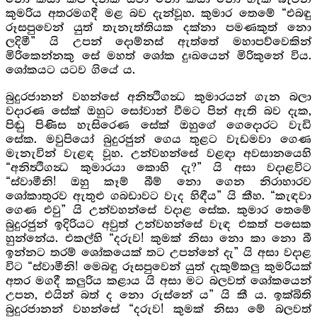
කුමරිය අතරමගදී මළ බව දැන්වූහ. කුමාර තෙමේ “එබඳු
රූසපුවෙන් යුත් තැනැත්තියක දක්නා පමණකුත් නො
ලදිමී” යි උපන් දොම්නස් ඇත්තේ මහාප‍ව්වෙකින්
මිරිකෙන්නකු සේ මහත් ශෝක දුඃඛයෙන් මිරිකුනේ විය.
ශෝකයට යටව ගියේ ය.
බුදුරජානන් වහන්සේ අනිත්‍ථිගන්‍ධ කුමාරයන් ගැන බලා
වදාරණ සේක් ඔහුට සෝවාන් වීමට පින් ඇති බව දැක,
පිඬු පිණිස හැසිරෙණ සේක් ඔහුගේ ගෙදොරට වැඩි
සේක. මවුපියෝ බුදුරජුන් ගෙය තුළට වැඩමවා ගෙණ
මැනැවින් වැළඳ වූහ. උන්වහන්සේ වළඳා අවසානයෙහි
“අනිත්‍ථිගන්‍ධ කුමාරයා කොහි දැ?” යි අසා වදාළවිට
“ස්වාමීනි! ඔහු කෑම් බීම් නො ගෙන නිරාහාරව
ශෝකාතුරව ඇතුළු ගබඩාවට වැද හිඳීය” යි කීහ. “කැඳවා
ගෙණ එවු” යි උන්වහන්සේ වදාළ සේක. කුමාර තෙමේ
බුදුරජුන් ඉදිරියට අවුත් උන්වහන්සේ වැඳ එකත් පසෙක
හුන්නේය. එකල්හි “දරුව! කුමක් නිසා නො කා නො බී
ඉන්නට තරම් ශෝකයෙක් තට උපන්නේ දැ” යි අසා වදාළ
විට “ස්වාමීනි! මෙබඳු රූසපුවෙන් යුත් දැකුම්කලු කුමරියක්
අතර මගදී කලුරිය කළාය යි අසා මට බලවත් ශෝකයෙන්
උපන, එයින් බත් ද නො රුස්නේ ය” යි කී ය. ඉක්බිති
බුදුරජානන් වහන්සේ “දරුව! කුමක් නිසා මේ බලවත්