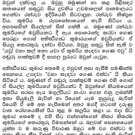
ඔවුන් දක්වාලූ ය. ඔවුහු බමුණන් හා කළ පිළිසඳර
කතායෙන් සතුටුව සිය දුවනිය උඩමාලෙන් පාතමාලයට
ගෙන්වා රන්රුව ඉදිරියෙහි සිටවාලූහ. රන්රුව නිෂ්ප්‍රභ
විය. කුමරිය ම රූපශෝභායෙන් නැගී සිටියා ය.
අඟපසඟින් සියල්ලන් සිත් ගත්තී ය. බමුණෝ රන්රුව
කුමරියගේ මවුපියනට දී ඇය පොරොන්දු කරවා ගෙණ
පෙරළා ගොස් අනිත්‍ථිගන්‍ධ කුමාරයාගේ මවුපියන්ට ඒ
සියලු තොරතුරු දන්වා සිටියහ. ඔවුහු සතුටු සිත් ඇති ව
“යවු! වහා කල් නො යවා ඒ කුමරිය කැඳවා ගෙණ එවු” යි
පඬුරු පාක්කුඩම් දී සාගල පුරයට ඔවුන් යැවූහ.
අනිත්‍ථිගන්‍ධ කුමාර තෙමේ ද එපුවත් අසා ඇසීම් පමණින්ම
සෙනහය උපදවා “වහා කැඳවා ගෙණ එත්වා” යි කියා
සිටියේ ය. බමුණන් ඒ පඬුරු පාක්කුඩම් ගෙණ එහි ගොස්
ඒ සියල්ල කුමරියගේ මවුපියන්ට දී ඔවුන්ගේ නියමයෙන්
කුමරිය සරසා ඇය මගුල්රියට නංවා ගෙන එනු ලබන්නී
ඉතා සියුමැලි බැවින් හා රියෙන් යෑම නුපුරුදු බැවින්
රියෙහි ඒ මේ අත හැපීමෙන් අතර මගදී හටගත් දරුණු
වාත රෝගයෙකින් රිය තුළ ම කලුරිය කළා ය. එදා සිට
කුමාර තෙමේ ද එහි සිට එන්නන්ගෙන් නිතර නිතරම
කුමරියගේ තොරතුරු විමසන්නේ ය. බලවත් සෙනහයෙන්
යුක්ත ව ම කරුණු විචාරණ ඔහුට මේ වග එක්වට ම
නො කියා කීප දිනක් යවා නො කියා නො හැකි බැවින්