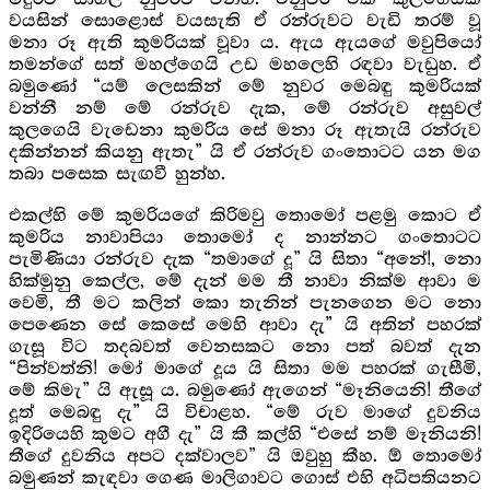
වයසින් සොළොස් වයසැති ඒ රන්රුවට වැඩි තරම් වූ
මනා රූ ඇති කුමරියක් වූවා ය. ඇය ඇයගේ මවුපියෝ
තමන්ගේ සත් මහල්ගෙයි උඩ මහලෙහි රඳවා වැඩුහ. ඒ
බමුණෝ “යම් ලෙසකින් මේ නුවර මෙබඳු කුමරියක්
වන්නී නම් මේ රන්රුව දැක, මේ රන්රුව අසුවල්
කුලගෙයි වැඩෙනා කුමරිය සේ මනා රූ ඇතැයි රන්රුව
දකින්නන් කියනු ඇතැ” යි ඒ රන්රුව ගංතොටට යන මග
තබා පසෙක සැඟවී හුන්හ.
එකල්හි මේ කුමරියගේ කිරිමවු තොමෝ පළමු කොට ඒ
කුමරිය නාවාපියා තොමෝ ද නාන්නට ගංතොටට
පැමිණියා රන්රුව දැක “තමාගේ දූ” යි සිතා “අනේ!, නො
හික්මුනු කෙල්ල, මේ දැන් මම තී නාවා නික්ම ආවා ම
වෙමි, තී මට කලින් කො තැනින් පැනගෙන මට නො
පෙණෙන සේ කෙසේ මෙහි ආවා දැ” යි අතින් පහරක්
ගැසූ විට තදබවත් වෙනසකට නො පත් බවත් දැන
“පින්වත්නි! මෝ මාගේ දූය යි සිතා මම පහරක් ගැසීමි,
මේ කිමැ” යි ඇසූ ය. බමුණෝ ඇගෙන් “මෑනියෙනි! තීගේ
දූත් මෙබඳු දැ” යි විචාළහ. “මේ රුව මාගේ දුවනිය
ඉදිරියෙහි කුමට අගී දැ” යි කී කල්හි “එසේ නම් මෑනියනි!
තීගේ දුවනිය අපට දක්වාලව” යි ඔවුහු කීහ. ඕ තොමෝ
බමුණන් කැඳවා ගෙණ මාලිගාවට ගොස් එහි අධිපතියනට