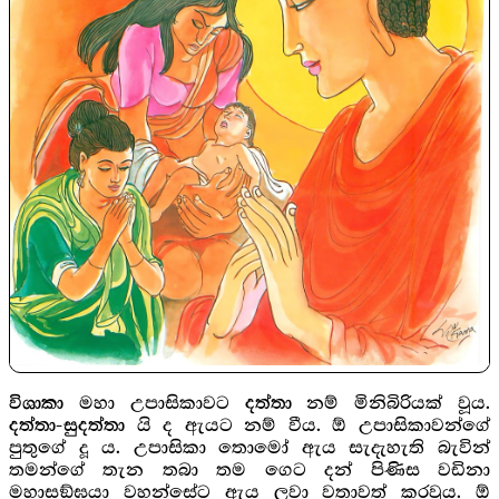
මහා උපාසිකාවට
නම් මිනිබිරියක් වූය.
විශාකා
දත්තා
යි ද ඇයට නම් වීය. ඕ උපාසිකාවන්ගේ
දත්තා-සුදත්තා
පුතුගේ දූ ය. උපාසිකා තොමෝ ඇය සැදැහැති බැවින්
තමන්ගේ තැන තබා තම ගෙට දන් පිණිස වඩිනා
මහාසඞ්ඝයා වහන්සේට ඇය ලවා වතාවත් කරවූය. ඕ