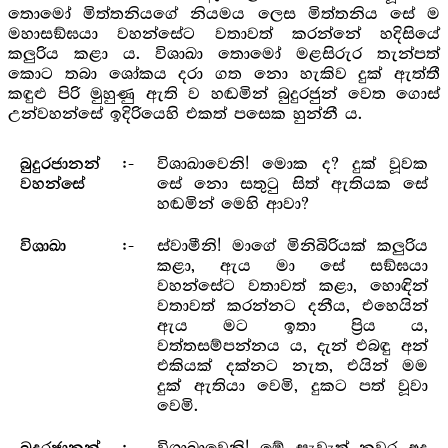
තොමෝ මිත්තනියගේ නියමය ලෙස මිත්තනිය සේ ම
මහාසඞ්ඝයා වහන්සේට වතාවත් කරන්නේ හදිසියේ
කලුරිය කළා ය. විශාඛා තොමෝ මළසිරුර තැන්පත්
කොට තබා ශෝකය දරා ගත නො හැකිව දුක් ඇත්තී
කඳුළු පිරි මුහුණු ඇති ව හඬමින් බුදුරජුන් වෙත ගොස්
උන්වහන්සේ ඉදිරියෙහි එකත් පසෙක හුන්නී ය.
විශාඛාවෙනි! මොක ද? දුක් වූවක
බුදුරජානන්
:-
සේ නො සතුටු සිත් ඇතියක සේ
වහන්සේ
හඬමින් මෙහි ආවා?
ස්වාමීනි! මාගේ මිනිබිරියක් කලුරිය
විශාඛා
:-
කළා, ඇය මා සේ සඞ්ඝයා
වහන්සේට වතාවත් කළා, හොඳින්
වතාවත් කරන්නට දනීය, එහෙයින්
ඇය මට ඉතා ප්‍රිය ය,
වත්තසම්පන්නය ය, දැන් එබඳු අන්
එකියක් දක්නට නැත, එයින් මම
දුක් ඇතියා වෙමි, දුකට පත් වූවා
වෙමි.