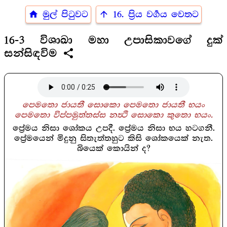
home
arrow_upward
මුල් පිටුවට
16. ප්‍රිය වර්‍ගය වෙතට
16-3 විශාඛා මහා උපාසිකාවගේ දුක්
share
සන්සිඳවිම
පෙමතො ජායතී සොකො පෙමතො ජායතී භයං
පෙමතො විප්පමුත්තස්ස නත්‍ථි සොකො කුතො භයං.
ප්‍රේමය නිසා ශෝකය උපදී. ප්‍රේමය නිසා භය හටගනී.
ප්‍රේමයෙන් මිදුනු සිතැත්තහුට කිසි ශෝකයෙක් නැත.
බියෙක් කොයින් ද?