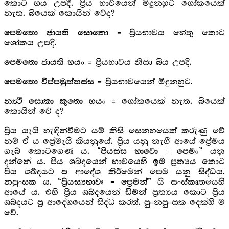
කොට භය උපදී. ප්‍රිය භාවයෙන් මිදුනහුට ශෝකයෙක්
නැත. බියෙක් කොයින් වේද?
= ප්‍රියභාවය හේතු කොට
පෙමතො ජායති සොකො
ශෝකය උපදි.
= ප්‍රියභාවය නිසා බිය උපදි.
පෙමතො ජායති භයං
= ප්‍රියභාවයෙන් මිදුනහුට.
පෙමතො විප්පමුත්තස්ස
= ශෝකයෙක් නැත. බියෙක්
නත්‍ථි සොකා කුතො භයං
කොයින් වේ ද?
ප්‍රිය යැයි හැඳින්වීමට යම් කිසි සෙනහයෙක් කරුණු වේ
නම් ඒ ය ප්‍රේමැයි කියනුයේ. ප්‍රිය යනු නැගී ආයේ ප්‍රේමය
ගැබ් කොටගෙණ ය.
යනු
“පියස්ස භාවො = පෙමං”
දන්නේ ය. පිය ශබ්දයෙන් භාවයෙහි
ප්‍රත්‍යය කොට
ඉම
පිය ශබ්දයට
ආදේශ කිරීමෙන් පෙම යනු සිද්ධය.
ප
නපුංසක ය.
යි සංස්කෘතයෙහි
“ප්‍රියස්‍යභාවඃ = ප්‍රෙමන්”
ආයේ ය. එහි ප්‍රිය ශබ්දයෙන්
ප්‍රත්‍යය කොට ප්‍රිය
ඩිමන්
ශබ්දයට
ආදේශයෙන් සිද්ධ කරත්. පුංනපුංසක දෙක්හි ම
ප්‍ර
වේ.