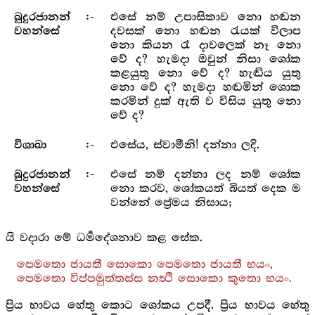
එසේ නම් උපාසිකාව නො හඬන
බුදුරජානන්
:-
දවසක් නො හඬන රැයක් විලාප
වහන්සේ
නො කියන රෑ දාවලෙක් නෑ නො
වේ ද? හැමදා ඔවුන් නිසා ශෝක
කළයුතු නො වේ ද? හැඬිය යුතු
නො වේ ද? හැමදා හඬමින් ශොක
කරමින් දුක් ඇති ව විසිය යුතු නො
වේ ද?
එසේය, ස්වාමීනි! දන්නා ලදි.
විශාඛා
:-
එසේ නම් දන්නා ලද නම් ශෝක
බුදුරජානන්
:-
නො කරව, ශෝකයත් බියත් දෙක ම
වහන්සේ
වන්නේ ප්‍රේමය නිසාය;
යි වදාරා මේ ධර්‍මදේශනාව කළ සේක.
පෙමතො ජායතී සොකො පෙමතො ජායතී භයං,
පෙමතො විප්පමුත්තස්ස නත්‍ථි සොකො කුතො භයං.
ප්‍රිය භාවය හේතු කොට ශෝකය උපදී. ප්‍රිය භාවය හේතු