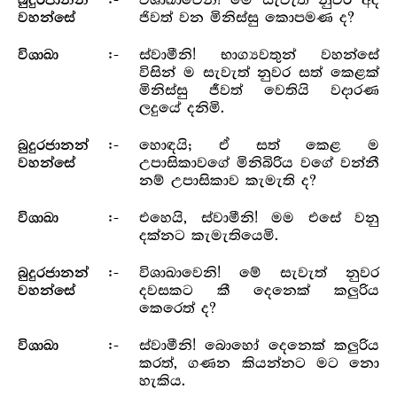
විශාඛාවෙනි! මේ සැවැත් නුවර අද
බුදුරජානන්
:-
ජිවත් වන මිනිස්සු කොපමණ ද?
වහන්සේ
ස්වාමීනි! භාග්‍යවතුන් වහන්සේ
විශාඛා
:-
විසින් ම සැවැත් නුවර සත් කෙළක්
මිනිස්සු ජීවත් වෙතියි වදාරණ
ලදුයේ දනිමි.
හොඳයි; ඒ සත් කෙළ ම
බුදුරජානන්
:-
උපාසිකාවගේ මිනිබිරිය වගේ වන්නී
වහන්සේ
නම් උපාසිකාව කැමැති ද?
එහෙයි, ස්වාමීනි! මම එසේ වනු
විශාඛා
:-
දක්නට කැමැතියෙමි.
විශාඛාවෙනි! මේ සැවැත් නුවර
බුදුරජානන්
:-
දවසකට කී දෙනෙක් කලුරිය
වහන්සේ
කෙරෙත් ද?
ස්වාමීනි! බොහෝ දෙනෙක් කලුරිය
විශාඛා
:-
කරත්, ගණන කියන්නට මට නො
හැකිය.