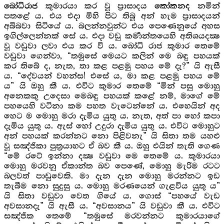
කුමාරයා කර වූ ප්‍රාසාදය
නමින්
බෝධිරාජ
කෝකනද
පතළේ ය. එය එදා මිහි පිට තිබූ අන් හැම ප්‍රාසාදයන්
අබිබවා සිටියේ ය. බලන්නවුන්ට එය පෙණෙනුයේ අහස
ඉගිල්ලෙන්නක් සේ ය. එදා වඩු කර්‍මාන්තයෙහි අතිශයදක්‍ෂ
වූ වඩුවා ලවා එය කර වි ය. බෝධි රාජ කුමාර තෙමේ
වඩුවා ගෙන්වා, “තමුසේ මෙයට කලින් මෙ බඳු පහයක්
කර තිබේ ද, නැත, තා කළ පළමු පහය මේ දැ?” යි ඇසී
ය. “දේවයන් වහන්ස! එසේ ය, මා කළ පළමු පහය මේ
ය” යි ඔහු කී ය. එවිට කුමාර තෙමේ “මින් පසු මොහු
අනෙකකු උදෙසා මෙබඳු පහයක් කළේ නම්, මාගේ මේ
පහයෙහි වටිනා කම පහත වැටෙන්නේ ය. එහෙයින් අද
හෙට ම මොහු මරා දැමිය යුතු ය. නැත, අත් පා හෝ කපා
දැමිය යුතු ය. ඇස් හෝ උදුරා දැමිය යුතු ය. එවිට මොහුට
අන් පහයක් කරන්නට නො පිළිවනැ” යි සිතා තම යහළු
වූ සඤ්ජිකා පුත්‍රයාහට ඒ බව කී ය. ඔහු එයින් තැති ගෙණ
“මේ රටේ ඉන්නා දක්‍ෂ වඩුවා මෙ තෙමේ ය. කුමාරයා
මොහු මරවනු ඒකාන්ත බව පෙණේ, මොහු මැරිම රටට
බලවත් පාඩුවෙකි. මා දැන දැන මොහු මරන්නට ඉඩ
තැබීම නො සුදුසු ය. මොහු මරණයෙන් ගැළවිය යුතු ය”
යි සිතා වඩුවා වෙත ගියේ ය. ගොස් “පහයේ වැඩ
අවසානදැ” යි ඇසී ය. “අවසානය” යි වඩුවා කී ය. එවිට
සඤ්ජික තෙමේ “තමුසේ මරවන්නට කුමාරයාගේ