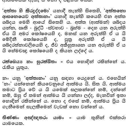
ආත්මයෙක් ඇතැ යි නො ද පිළිගත් සේක.
යනාදී තැන්හි සිතෙහි,
‘අත්තා හි කිරදුද්දමො’
‘අත්තනො
යනාදී තැන්හි කයෙහි එන අත්ත
ආසනෙයෙව අත්තානං’
ශබ්දය මෙහි ආයේ සිතෙහි ය. අත්ත (ආත්මන්) ශබ්දය
යන්න, ඍති - බුද්ධී -ස්වභාව - බ්‍රහ්ම - දෙහ යන අරුත්හි
ඒය යි අමර කෝෂයෙහි ද, මනස් යන අරුත්හි ඒ ය යි
මේදිනී කෝෂයෙහි ද, පුත්‍ර අරුත්හි ඒ ය යි
ශබ්දරත්නාවලියෙහි ද, ජීව අර්‍කහුතාශන යන අරුත්හි ඒ ය
යි හේමචන්‍ද්‍ර කෝෂයෙහි ද කියන ලද්දේ ය.
= එය හොඳින් රකින්නේ ය.
රක්ඛෙය්‍ය නං සුරක්ඛිතං
රැකිය යුතුය.
නං යනු
යනු සඳහා යෙදුනේ ය. එහෙයින්
‘අත්තානං’
‘නං’ යන්නෙන් කියවෙනුයේ ආත්මය යි. සිත යි. ආත්මය
තමාට ප්‍රිය වේ ය යි යමෙක් සලකන්නේ නම්, දන්නේ
නම්, ඔහු ඒ තමන් ආත්මය යි ගන්නා ලද්ද, මැනවින් ඉතා
හොඳින් රකින්නේ ය. නො ද එසේ නම්, ආත්මය ප්‍රිය යි
ගැනීමෙන් සැලකීමෙන් වැඩක් නො වන්නේ ය.
= යාම තුනින් එක්තරා
තිණ්ණං අඤ්ඤතරං යාමං
යාමයෙක.