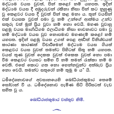
මද්ධ්‍යම වයස වුවත්, පින් කළෝ නම් යහපත. ඉදින්
මද්ධ්‍යම වයස දී අඹුදරුවන් රකිනා නිසා පින් කට නුහුණු
වූ කෙළවර වයස දී වුවත් පින් කළ මනා ය. තුන් වයසින්
එක් වයසක වුවත් පමා වූ නම් උන්ගේ ආත්මය උන්ට
සතුරු වත් මුත් ප්‍රිය වූවා නම් නො වෙයි. මහණ වූවාහු
පළමු වයස මාර්‍ගාධිගම ඵලාධිගම නිසා භාවනාවට පමා වූ
නම් මද්ධ්‍යම වයස වුව නොපමාව මහණදම් කළෝ නම්
යහපත. ඉදින් පළමු වයස උගත් පෙළ අර්‍ත්‍ථත් විනිශ්චයත්
කාරණා කාරණත් විචාරීමෙන් මද්ධ්‍යම වයස ගියත්
කෙළවර වයස වුවත් තමන්ට පිහිටක් සිතූ නම් යහපත.
වයස් තුණ වුවත් දෙකක වුවත් එකෙක වුවත් නො පමා
වීම කෙළවර වයසට සම්භ වී නම් තමන් රැක්කා නම් ම
වෙති. එසේ කොට ගත නො හෙන්නවුන්ට අත්බැව ප්‍රිය
නො වෙයි. තමන්ට සතුරෝ නම් තුමූ ම ය” යි.
ධර්‍මදේශනාවගේ අවසානයෙහි බෝධිරාජකුමාර තෙමේ
සෝවාන් වී ය. ධර්‍මදේශනාව පැමිණ සිටි පිරිසටත් වැඩ
සහිත වූ ය.
බෝධිරාජකුමාර වස්තුව නිමි.