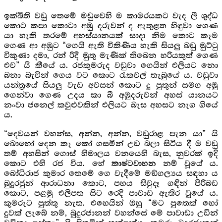
ඉක්බිති වඩු තෙමේ මඩුවෙහි ම කාමරයකට වැද ලී ශුද්ධ
කොට කපා කොටා අඹු දරුවන් ද ඇතුළත හිඳුවා ගෙණ
යා හැකි තරමේ අහස්යානයක් සාදා නිම කොට කෑම
ගෙණ ආ අඹුට “ගෙයි ඇති විකිණිය හැකි සියලු බඩු මුට්ටු
විකුණා දමා, රන් රිදී මුතු මැණික් තිබෙන හරියකුත් ගෙණ
එව” යි කීයේ ය. රජකුමරුද වඩුවා ගෙයින් එලියට නො
බනා බැවින් ගෙය වට කොට රැකවල් තැබුයේ ය. වඩුවා
යන්ත්‍රයේ සියලු වැඩ අවසන් කොට දූ පුතුන් සමග අඹු
ගෙන්වා ගෙණ උදය කා බී අඹුදරුවන් අහස් යානයට
නංවා ජනෙල් කවුළුවකින් එලියට බැස අහසට නැග ගියේ
ය.
“දෙවයන් වහන්ස, අන්න, අන්න, වඩුරාළ පැන යා” යි
බොහෝ දෙන කෑ කෝ ගසමින් උඩ බලා සිටිය දී ම වඩු
තම් අහසින් ගොස් හිමාලය වනයෙහි බැස, නුවරක් ඉදි
කොට එහි රජ විය. හේ
නම් වූයේ ය.
කාෂ්ටවාහන
බෝධිරාජ කුමාර තෙමේ ගෙ වැදීමේ මඞ්ගල්‍යය සඳහා ය
බුදුරජුන් ආරාධනා කොට, පහය සිවුදෑ ගඳින් පිරිබඩ
කොට, පළමු එලිපත සිට රෙදි පාවාඩ ඇතිර වූයේ ය.
කුමරුට පුත්තු නැත. එහෙයින් ඔහු “මට පුතෙක් හෝ
දුවක් ලැබේ නම්, බුදුරජානන් වහන්සේ මේ පාවාඩා උඩින්