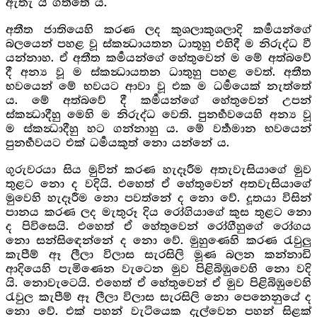
ඇතැ යි ගත්තේ ය.
අතීත ජාතියෙහි කරණ ලද කුශලාකුශලාදි කර්‍මයන්ගේ
බලයෙන් පහළ වූ ස්කන්‍ධායතන ධාතූහු එහිදී ම නිරුද්ධ වී
යන්නාහ. ඒ අතීත කර්‍මයන්ගේ හේතුවෙන් ම මේ අත්බවේ
දී අන්‍ය වූ ම ස්කන්‍ධායතන ධාතුහු පහළ වෙත්. අතීත
භවයෙන් මේ භවයට ආවා වූ එක ම ධර්‍මයෙක් නැත්තේ
ය. මේ අත්බවේ දී කර්‍මයන්ගේ හේතුවෙන් උපන්
ස්කන්‍ධාදීහු මෙහි ම නිරුද්ධ වෙති. පුනර්‍භවයෙහි අන්‍ය වූ
ම ස්කන්‍ධාදීහු හට ගන්නාහු ය. මේ වර්‍තමාන භවයෙන්
පුනර්‍භවයට එක් ධර්‍මයකුත් නො යන්නේ ය.
ගුරුවරයා සිය මුවින් කරණ හැදෑරීම අතැවැසියාගේ මුව
තුළට නො ද වදියි. එහෙත් ඒ හේතුවෙන් අතවැසියාගේ
මුවෙහි හැදෑරීම නො පවත්නේ ද නො වේ. දූතයා විසින්
පානය කරණ ලද මැතුරූ දිය රෝගියාගේ කුස තුළට නො
ද පිවිසෙයි. එහෙත් ඒ හේතුවෙන් රෝගීහුගේ රෝගය
නො සන්සිඳෙන්නේ ද නො වේ. මුහුණෙහි කරණ රැවුලු
කැපීම් ඈ ලීලා විලාස සැරසිලි මූණ බලන කන්නාඩි
ආදියෙහි පැමිණෙන වැටෙන මුව පිළිබිඹුවෙහි නො වදි
යි. නොවැටෙයි. එහෙත් ඒ හේතුවෙන් ඒ මුව පිළිබිඹුවෙහි
රැවුල කැපීම් ඈ ලීලා විලාස සැරසිලි නො පෙනෙනුයේ ද
නො වේ. එක් පහන් වැටියෙක දැල්වෙන පහන් සිළක්