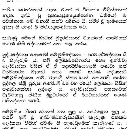
කර්‍මය කරන්නෙක් නැත. එසේ ම විපාකය විඳින්නෙක්
නැත. ශුද්ධ වූ ප්‍රත්‍යයප්‍රත්‍යයුත්පන්න ධර්‍මයෝ ම
පවත්නාහ. මේ වනාහි තත්ව දර්‍ශනය යි. ස්ථිර වූ ආමයෙක්
ඇතැ යි ගැණු ම මිථ්‍යාග්‍රහණයෙක් වේ.
කරුණු මෙසේ බැවින් බුදුරජානන් වහන්සේ ආත්මයක්
ගෙණ කිසි දේශනාවක් නො කළ සේක.
බුද්ධදේශනා තොමෝ සම්මුතිදේශනා - පරමාර්‍ත්‍ථදේශනා යි
ද වැදෑරුම් ය. එහි ලෝකව්‍යවහාරය නො ඉක්මවා
ලෝවැස්සා විසින් ඒ ඒ පදාර්‍ත්‍ථවිෂයයෙහි පණවා ගත්
ව්‍යවහාරය බැහැර නො කොට කරණ දේශනාව
නම්. රූපාදී ස්කන්‍ධයන් කෙරෙහි සත්ත්‍ව
සම්මුතිදේශනා
පුද්ගල ස්ත්‍රී පුරුෂ ආත්මාදී ව්‍යාවහාරයෝ ලෝකයා විසින්
පණවාගන්නා ලද්දෝ ය. ලෝවැස්සාට පහසුවෙන්
වැටහෙනු පිණිස බුදුවරයෝ ඒ ව්‍යවහාරයන් ගෙණ
ධර්‍මදේශනා කරති.
සම්මුතිය නිතර වෙනස් වන සුලු ය. පෙරළෙන සුලු ය.
පඨවී ආදී වූ ශුද්ධාෂ්ටකරූපයකින් කැරුණු එකකට
ලෝකයා විසින් ස්වර්‍ණ යි පැණවුමෙක් කැරුණේ ය. .