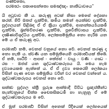
පණ්ඩිතො,
පරමත්‍ථං පකාසෙන්තො සමඤ්ඤං නාතිධාවයෙ”
යි අටුවාව කී ය. කරුණු අටක් නිසා මෙසේ දේශනා
කරත්. හිරි ඔතප් දැක්වීම, කර්‍මය තමන් අයත්බව දැක්වීම,
පුද්ගලයන් පිළිබඳ ඒ ඒ ක්‍රියා දැක්වීම, ආනන්තර්‍ය්‍යයකර්‍ම
දැක්වීම, බ්‍රහ්මවිහරණ දැක්වීම, පූර්‍වෙනිවාසය දැක්වීම,
දක්‍ෂිණාවිශුද්ධිය දැක්වීම, ලෝකසම්මුතිය නො හැරීම යන
මේ ය ඒ කරුණු අට.
පරමාර්‍ත්‍ථ නම්, වෙනස් වනුයේ නො වේ. වෙනස් කරණු ද
නො හැකි ය. ස්වර්‍ණ යන සම්මුතියෙහි පරමාර්‍ත්‍ථයක් තිබේ.
ඒ නම්, පෘථිවි - ආපස් - තේජස් - වායු - වර්‍ණ - ගන්‍ධ -
රස - ඔජස් යන ශුද්ධාෂ්ටකරූපය යි. මෙය හැම
ද්‍රව්‍යයෙකම ඇත්තේ ය. ඒ ඒ ද්‍රව්‍ය කෙරෙහි ලෝකයා
විසින් පැණ වෙන සම්මුතිය වරින් වර වෙනස් වන්නේ ය.
ශුද්ධාෂ්ටකරූපය වෙනස් නො වේ.
සත්ත්‍ව පුද්ගල ස්ත්‍රී පුරුෂ ආත්මාදී විවිධ ප්‍රඥප්තීන්ට
තැන්වනුයේ චිත්ත චෛතසිකධර්‍ම හා හැනුනු ඒ මේ
ශුද්ධාෂ්ටකරූපය ම වේ.
ඒ මුත් පරමාර්‍ත්‍ථ විසින් අනෙක් රිදීයෙක් ලෝහයෙක්