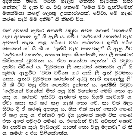
අදහසක් තිබේ. එයින් ගැලවී ගන්නා සැටියක් සිතා
ගන්නැ” යි දැන් වී ය. වඩු නෙමේ “මෙය මට දැන්වීමෙන්
මහත්මයා කළේ ලොකු උපකාරයෙක්, වේවා, මේ ගැණ
කරණ සැටි මම දනිමි” යි නිහඩ විය.
එක් දවසක් කුමාර තෙමේ වඩුවා වෙත ගොස් “පහයෙහි
වැඩ අවසාන දැ” යි ඇසී ය. එවිට “දේවයන් වහන්ස! වැඩ
අවසන් නැත. කළ හරියට වඩා කරන්නට ඉතිරි හරිය
බොහෝ ය” යි කී ය. “ඉතිරි වැඩ මානවාද?” යි ඇසූ විට
“දේවයන් වහන්ස, සොයා බලා කියන්නම්, තව ලී කොටස්
කිහිපයක් වුවමනා ය. ඒවා ගෙන්වා දෙන්න” යි වඩුවා
දන්වා සිටියේ ය. “වුවමනා ලී කොටන් මොනවා දැ?” යි
කුමරු ඇසූවිට “වඩා වටිනා හර ඇති ලී දැන් වුවමනා
නැත. දැනට වුවමනා කරන්නේ අරටු නැති සැහැල්ලු ලී”
යි කී විට ඔහු ඒවා ගෙන්වා දුන්නේ ය. ඉක්බිති වඩුවා
“දේවයන් වහන්ස! මින් පසු ඔබ වහන්සේ මෙහි නො ආ
යුතු ය. කරනට ඉතිරිව ඇත්තේ ඉතා සියුම් කැටයම් ය.
ඒවා කතා කර කර කළ හැකි නො වේ. කා වත් බලා
සිටිය දී ඒ කරණු අපහසු ය, හිත එක් තැන් කොට ගෙණ
ඒ කළ යුතු ය. එන්නට ඉඩ දිය යුත්තේ කෑම ටික ගෙණ
එන අපේ පවුලට පමණ ය. එහෙයින් වැඩ අවසන් කොට
මා දන්වන තුරු වැඩපලට යාපත් නො වනු මැනවැ” යි කී
ය. කුමරු ද එය පිළිගත්තේය.