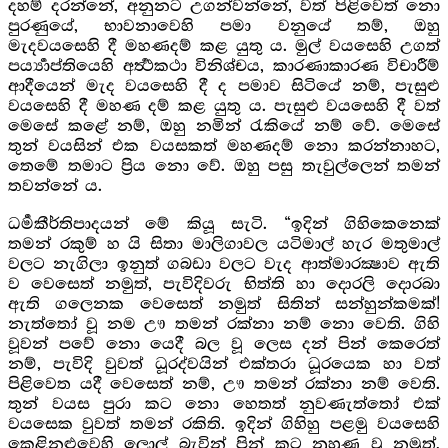
දහම් දරන්නේ, අනුනට උගන්වන්නේ, වත් පිළිවෙත් නො
පුරණුයේ, භාවනාවෙහි පමා වනුයේ තම්, ඔහු
මැදවයසෙහි දී මහණදම් කළ යුතු ය. මුල් වයසෙහි උගත්
පර්‍ය්‍යාප්තියෙහි අර්‍ත්‍ථකථා විනිශ්චය, කාරණාකාරණ විචාරීම්
ආදීයෙන් මැද වයසෙහි දී ද පමාව සිටියේ නම්, පැසුළු
වයසෙහි දී මහණ දම් කළ යුතු ය. පැසුළු වයසෙහි දී වත්
මෙසේ කළේ නම්, ඔහු නමින් රැකියේ නම් වේ. මෙසේ
තුන් වයසින් එක වයසකත් මහණදම් නො කරන්නාහට,
තෙමේ තමාට ප්‍රිය නො වේ. ඔහු පසු තැවුල්ලෙන් තමන්
තවන්නේ ය.
ධර්‍මකීර්තිපාදයන් මේ කියූ සැටි. “ඉදින් ගිහිකෙනෙක්
තමන් රකුම් හ යි සිතා මාලිගාවල යටිමාල් හැර මතුමාල්
වලට නැගිලා ඉනුත් ගබඩා වලට වැද ආත්මාරක්‍ෂාව ඇති
ව වෙසෙත් නමුත්, පැවිදිවරු භිත්ති හා දොරලි දොරබා
ඇති ගලෙනක වෙසෙත් නමුත් සිතින් සන්හුන්කමක්!
නැත්තෝ වූ නම ඌ තමන් රක්නා නම් නො වෙති. ගිහි
වූවන් පවේ නො යෙදී බල වූ ලෙස දන් පින් කෙරෙත්
නම්, පැවිදි වුවත් ධූරද්වයින් එක්තරා ධූරයෙක හා වත්
පිළිවෙත යදී වෙසෙත් නම්, ඌ තමන් රක්නා නම් වෙති.
තුන් වයස පුරා කට නො හෙතත් නුවණැත්තෝ එක්
වයසෙක වුවත් තමන් රකිති. ඉදින් ගිහිහු පළමු වයසෙහි
කෙළිනළුවෙහි ලොල් බැවින් පින් කට නුහුණ වූ නමුත්,