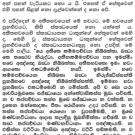
අන් පහන් වැටියකට නො ය යි. එහෙත් ඒ හේතුවෙන්
එහි පහන් සිළක් නො දැල්වෙන්නේ ද නො වේ.
එ පරිද්දෙන් ම අතීතභවයෙන් මේ භවයට, මේ භවයෙන්
පුනර්‍භවයට, කිසි ස්කන්‍ධයෙක් නො යන්නේ ය.
අතීතභවයෙහි ස්කන්‍ධායතන ධාතුන්ගේ හේතුවෙන් මෙහි
ද, මෙහි වූ ස්කන්‍ධායතන ධාතුන්ගේ හේතුවෙන්
පුනර්‍භවයෙහි ද ස්කන්‍ධායතනධාතූහු නො උපදිත්. මේ
මෙහි පාලිය.
“යෙ අතීතෙ කම්මපච්චයා නිබ්බත්තා. ඛන්‍ධා
තෙ තත්‍ථෙව නිරුද්ධා, අතීනකම්මපච්චයා පන ඉමස්මිං
භවෙ අඤ්ඤෙ ඛන්‍ධා නිබ්බත්තා, අතීතභවතො ඉමං භවං
ආගතො එකධම්මොපි නත්‍ථි. ඉමස්මිං භවෙ
කම්මපච්චයෙන නිබ්බතා ඛන්‍ධා නිරුජ්ඣිස්සන්ති
පුනබ්භවෙ අඤ්ඤෙ නිබ්බත්තිස්සත්ති. ඉම්මහා භවා
පුනබ්භවං එකධම්මොපි න ගමිස්සති. අපි ච ඛො යථා
ආචරියමුඛතො සජ්ඣායො අන්තේවාසිකස්ස මුඛං පවිසති,
න ච තප්පච්චයා තස්ස මුඛෙ සජ්ඣායො න වත්තති. න
දූතෙන මන්තොදකං පීතං රොගිනො උදර පවිසති. න ච
තස්ස තප්පච්චයා රොගො න වූපසම්මකි, න මුඛෙ
මණ්ඩනවිධානං ආදාස තලාදීසු මුබනිමිත්තං ගච්ඡති. න ච
තත්‍ථ තප්පච්චයා මණ්ඩනවිධානං න පඤ්ඤායති. න
එකිස්සා වට්ටියා දීපසිඛා අඤ්ඤං වට්ටි සඞ්කමති, න ච