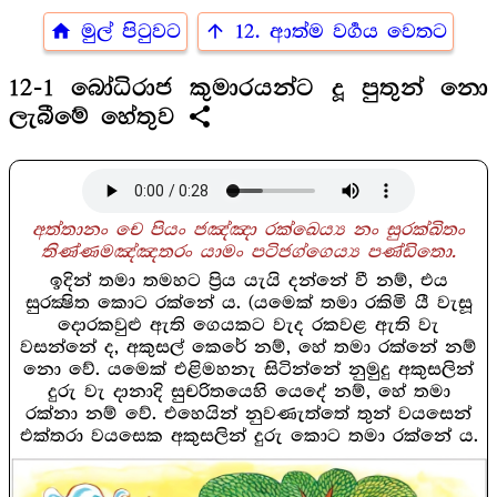
home
arrow_upward
මුල් පිටුවට
12. ආත්ම වර්‍ගය වෙතට
12-1 බෝධිරාජ කුමාරයන්ට දූ පුතුන් නො
share
ලැබීමේ හේතුව
අත්තානං චෙ පියං ජඤ්ඤා රක්ඛෙය්‍ය නං සුරක්ඛිතං
තිණ්ණමඤ්ඤතරං යාමං පටිජග්ගෙය්‍ය පණ්ඩිතො.
ඉදින් තමා තමහට ප්‍රිය යැයි දන්නේ වී නම්, එය
සුරක්‍ෂිත කොට රක්නේ ය. (යමෙක් තමා රකිමි යී වැසූ
දොරකවුළු ඇති ගෙයකට වැද රකවළ ඇති වැ
වසන්නේ ද, අකුසල් කෙරේ නම්, හේ තමා රක්නේ නම්
නො වේ. යමෙක් එළිමහනැ සිටින්නේ නුමුදු අකුසලින්
දුරු වැ දානාදි සුචරිතයෙහි යෙදේ නම්, හේ තමා
රක්නා නම් වේ. එහෙයින් නුවණැත්තේ තුන් වයසෙන්
එක්තරා වයසෙක අකුසලින් දුරු කොට තමා රක්නේ ය.