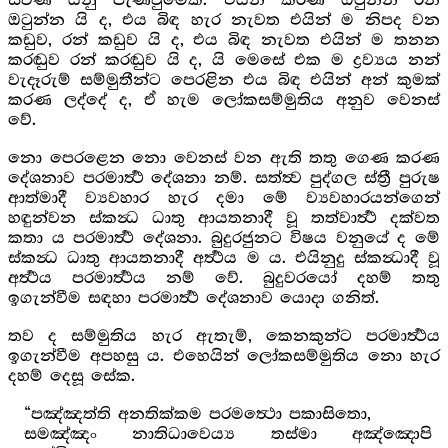
ස්වර්‍ණ යනු පැණවුමෙකි. එයින් කරණ ඔටුන්න රන්
ඔටුන්න යි ද, එය බිඳ හැර නැවත එයින් ම නිපද වන
කඩුව, රන් කඩුව යි ද, එය බිඳ නැවත එයින් ම තනන
කරඬුව රන් කරඬුව යි ද, යි මෙසේ එක ම ද්‍රව්‍යය නන්
වැදෑරුම් සම්මුතීන්ට පෙරළින එය බිඳ එයින් අන් කුමක්
කරණ ලද්දේ ද, ඒ හැම ලෝකසම්මුතිය අනුව වෙනස්
වේ.
නො පෙරළෙන නො වෙනස් වන ඇති තතු ගෙණ කරණ
දේශනාව පරමාර්‍ත්‍ථ දේශනා නම්. සත්ත්‍ව පුද්ගල ස්ත්‍රී පුරුෂ
ආත්මාදී ව්‍යවහාර හැර දමා මේ ව්‍යවහාරයන්ගෙන්
හඳුන්වන ස්කන්‍ධ ධාතු ආයතනාදී වූ තත්වාර්‍ත්‍ථ දක්වත
කතා ය පරමාර්‍ත්‍ථ දේශනා. බුදුරජුනට විෂය වනුයේ ද මේ
ස්කන්‍ධ ධාතු ආයතනාදී අර්‍ත්‍ථය ම ය. එයිනුදු ස්කන්‍ධාදී වූ
අර්‍ත්‍ථය පරමාර්‍ත්‍ථය නම් වේ. බුදුවරයෝ දහම් තතු
ඉගැන්වීම සඳහා පරමාර්‍ත්‍ථ දේශනාව යොදා ගනිත්.
තව ද සම්මුතිය හැර ඇතැම්, කෙනකුන්ට පරමාර්‍ත්‍ථය
ඉගැන්වීම අපහසු ය. එහෙයින් ලෝකසම්මුතිය නො හැර
දහම් දෙසූ සේක.
“පඤ්ඤත්ති අනතික්කම පරමත්‍ථො පකාසිතො,
සමඤ්ඤං නාතිධාවෙය්‍ය තස්මා අඤ්ඤොපි