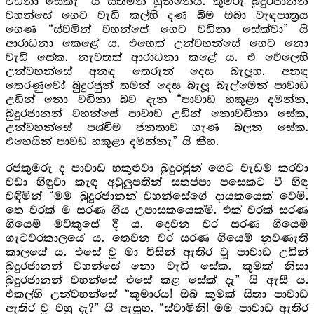
වඩිනා සේකැ” යි සිතමින් හුන්නේය. කුමරු බුදුරජානන්
වහන්සේ ගෙට වැඩි කල්හි දණ බිම ඔබා වැඳපාත්‍රය
ගෙණ “ස්වමින් වහන්සේ ගෙට වඩිනා සේක්වා” යි
ආරාධනා කෙළේ ය. එහෙත් උන්වහන්සේ ගෙට නො
වැඩි සේක. නැවතත් ආරාධනා කළේ ය. එ වේලෙහි
උන්වහන්සේ අනඳ තෙරුන් දෙස බැලූහ. අනඳ
තෙරණුවෝ බුදුරජුන් තමන් දෙස බැලූ බැල්මෙන් පාවාඩ
උඩින් නො වඩිනා බව දැන “පාවාඩ හකුළා දමන්න,
බුදුරජානන් වහන්සේ පාවාඩ උඩින් නොවඩිනා සේක,
උන්වහන්සේ පශ්චිම ජනතාව ගැණ බලන සේක.
එහෙයින් පාවඩ හකුළා දමන්නැ” යි කීහ.
රජකුමරු ද පාවාඩ හකුළුවා බුදුරජුන් ගෙට වැඩම කරවා
වඩා හිඳුවා කැඳ අවුලුපතින් සතප්පා පසෙකට වී හිඳ
වඳිමින් “මම බුදුරජානන් වහන්සේගේ දායකයෙක් වෙමි.
තෙ වරක් ම සරණ ගිය උපාසකයෙක්මි. එක් වරක් සරණ
ගියෙම් මව්කුසේ දී ය. දෙවන වර සරණ ගියෙම්
ගැටවරකාලයේ ය. තෙවන වර සරණ ගියෙම් නුවණැති
කාලයේ ය. එසේ වූ මා විසින් ඇතිර වූ පාවාඩ උඩින්
බුදුරජානන් වහන්සේ නො වැඩි සේක. කුමක් නිසා
බුදුරජානන් වහන්සේ එසේ කළ සේක් දැ” යි ඇසී ය.
එකල්හි උන්වහන්සේ “කුමාරය! ඔබ කුමක් සිතා පාවාඩ
ඇතිර වූ වහු දැ?” යි ඇසූහ. “ස්වාමීනි! මම පාවාඩ ඇතිර