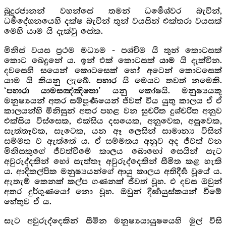
බුදුරජානන් වහන්සේ තමන් ධර්‍මෙශ්වර බැවින්,
ධර්‍මදේශනයෙහි දක්ෂ බැවින් තුන් වයසින් එක්තරා වයසක්
මෙහි යාම යි දැක්වු සේක.
මිනිස් වයස ප්‍රථම මධ්‍යම - පශ්චිම යි තුන් කොටසක්
කොට බෙදුනේ ය. ඉන් එක් කොටසක්
යි දැක්වින.
යාම
දවසෙහි සයෙන් කොටසෙක් හෝ අටෙන් කොටසෙක්
යාම යි කියනු ලැබේ.
යි මෙයට තවත් නමෙකි.
පහාර
යනු කෝෂයි. මනුෂ්‍යයකු
‘පහාරා යාමසඤ්ඤිතො’
මනුෂ්‍යයන් අතර සම්පූර්‍ණයෙන් ජීවත් විය යුතු කාලය ඒ ඒ
කාලයන්හි මිනිසුන් අතර පහළ වන සුචරිත දුශ්චරිත අනුව
එක්සිය විස්සෙක, එක්සිය දසයෙක, අනූවෙක, අසූවෙක,
සැත්තෑවක, සැටෙක, යන ඈ ලෙසින් සාමාන්‍ය විසින්
සම්මත ව ඇත්තේ ය. ඒ සම්මතය අනුව අද ජීවත් වන
මිනිසකුගේ ජීවත්වීමේ කාලය බොහෝ සෙයින් සැට
අවුරුද්දකින් හෝ සැත්තෑ අවුරුද්දෙකින් සීමිත කළ හැකි
ය. ආදිකල්පික මනුෂ්‍යයන්ගේ ආයු කාලය අතිදීර්‍ඝ වූයේ ය.
ඇතැම් කෙනක් කල්ප ගණනක් ජීවත් වූහ. එ දවස ඔවුන්
අතර දුර්ගුණයෝ නො වූහ. ඔවුන් දීර්‍ඝායුස්කයන් වීමේ
හේතුව ඒ ය.
සැට අවුරුද්දෙකින් සීමින මනුෂ්‍යයායුෂයෙහි මුල් විසි