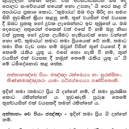
කුරුල්ලන් තම්බා කෑහ. එක් අවස්ථාවකවත් ඔබ දෙ
පොලට සංවේගයක් භයෙක් නො උපනැ” යි පෙර කළ ඒ
අපරාධය ප්‍රකාශ කොට, “කුමාරය! ඔබ එදා බිරිද හා සමග
සිහි නුවණින් ක්‍රියා කළහු නම්, තුන් වයසින් එක් වයසක
දී ඔබට පුතකු හෝ දුවක ලැබෙන්නට ඉඩ තුබුනේ ය. ඔබ
දෙපොල අතුරෙන් එකෙක් වත් එසේ වී නම් ඔහු නිසා
වත් පුතකු හෝ දුවක ලැබීමට හැකියාවක් නො වන්නේ
නො වේ. කුමාරය! තමාට තමා ප්‍රියයෙක් වේ නම්, තමාට
තමා හිත වැඩ පතා නම් ඔවුන් විසින් තුන් වයසේ දී ම
තෙමේ රැකිය යුතු ය. එසේ නො හැකි වී නම්, තුන්
වයසින් එක් වයසක දී නමුත් තෙමේ රැකිය යුතු ය” යි
මේ ධර්‍මදේශනාව කළ සේක.
අත්තානඤ්චෙ පියං ජඤ්ඤා රක්ඛෙය්‍ය නං සුරක්ඛිතං,
තිණ්ණමඤ්ඤතරං යාමං පටිජග්ගෙය්‍ය පණ්ඩිතොති.
ඉදින් තමා (තමාට) ප්‍රිය යි දන්නේ නම්, ඒ තමා සුරක්‍ෂිත
කොට රකින්න්නේ ය. නුවණැති පුරුෂ තෙමේ
තුන්වයසින් එක් වයසකදී තමන් රකින්නේ ය.
= ඉදින් තමා ප්‍රිය යි දන්නේ
අත්තානං චෙ පියං ජඤ්ඤා
නම්.