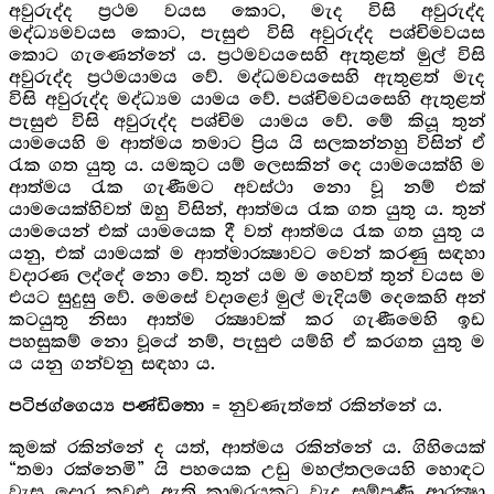
අවුරුද්ද ප්‍රථම වයස කොට, මැද විසි අවුරුද්ද
මද්ධ්‍යමවයස කොට, පැසුළු විසි අවුරුද්ද පශ්චිමවයස
කොට ගැණෙන්නේ ය. ප්‍රථමවයසෙහි ඇතුළත් මුල් විසි
අවුරුද්ද ප්‍රථමයාමය වේ. මද්ධමවයසෙහි ඇතුළත් මැද
විසි අවුරුද්ද මද්ධ්‍යම යාමය වේ. පශ්චිමවයසෙහි ඇතුළත්
පැසුළු විසි අවුරුද්ද පශ්චිම යාමය වේ. මේ කියූ තුන්
යාමයෙහි ම ආත්මය තමාට ප්‍රිය යි සලකන්නහු විසින් ඒ
රැක ගත යුතු ය. යමකුට යම් ලෙසකින් දෙ යාමයෙක්හි ම
ආත්මය රැක ගැණීමට අවස්ථා නො වූ නම් එක්
යාමයෙක්හිවත් ඔහු විසින්, ආත්මය රැක ගත යුතු ය. තුන්
යාමයෙන් එක් යාමයෙක දී වත් ආත්මය රැක ගත යුතු ය
යනු, එක් යාමයක් ම ආත්මාරක්‍ෂාවට වෙන් කරණු සඳහා
වදාරණ ලද්දේ නො වේ. තුන් යම ම හෙවත් තුන් වයස ම
එයට සුදුසු වේ. මෙසේ වදාළෝ මුල් මැදියම් දෙකෙහි අන්
කටයුතු නිසා ආත්ම රක්‍ෂාවක් කර ගැණීමෙහි ඉඩ
පහසුකම් නො වූයේ නම්, පැසුළු යම්හි ඒ කරගත යුතු ම
ය යනු ගන්වනු සඳහා ය.
= නුවණැත්තේ රකින්නේ ය.
පටිජග්ගෙය්‍ය පණ්ඩිතො
කුමක් රකින්නේ ද යත්, ආත්මය රකින්නේ ය. ගිහියෙක්
“තමා රක්නෙමි” යි පහයෙක උඩු මහල්තලයෙහි හොඳට
වැසූ දොර කවුළු ඇති කාමරයකට වැද සම්පූර්‍ණ ආරක්‍ෂා