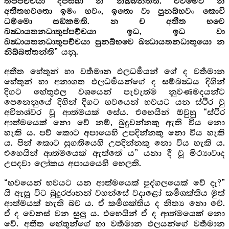
තප්පච්චයා දීපසිඛා න නිබ්බන්තති. එවමෙව න
අතීතභවතො ඉමං භවං, ඉතො වා පුනබ්භවං කොචි
ධම්මො සඞ්කමති. න ච අතීත භවෙ
ඛන්‍ධායතනධාතුප්පච්චයා ඉධ, ඉධ වා
ඛන්‍ධායතනධාතුපච්චයා පුනබ්භවෙ ඛන්‍ධායතනධාතුයො න
යනු.
නිබ්බත්තන්ති”
අතීත හේතූන් හා වර්‍තමාන ඵලධර්‍මයන් ගේ ද වර්‍තමාන
හේතුන් හා අනාගත ඵලධර්‍මයන්ගේ ද සම්බන්‍ධය දිගින්
දිගට හේතුඵල වශයෙන් පැවැත්ම නුවණමදයන්ට
පෙනෙනුයේ දිගින් දිගට භවයෙන් භවයට යන ස්ථිර වු
අවිනශ්වර වූ ආත්මයක් සේය. එහෙයින් ඔවුහු “ස්ථිර
ආත්මයෙක් නො වේ නම්, බුදුවන්නකු ඇති විය නො
හැකි ය. පව් කොට අපායෙහි උපදින්නකු නො විය හැකි
ය. පින් කොට සුගතියෙහි උපදින්නකු නො විය හැකි ය.
එහෙයින් ආත්මයෙක් ඇත්තේ ය” යනා දී වූ මිථ්‍යාවාද
උපදවා ලෝකය අපායයෙහි හෙලති.
“භවයෙන් භවයට යන ආත්මයෙක් පුද්ගලයෙක් වේ දැ?”
යි ඇසූ විට බුදුරජානන් වහන්සේ වදාළෝ කර්‍මශක්තිය මුත්
ආත්මයක් නැති බව ය. ඒ කර්‍මශක්තිය ද නිත්‍ය නො වේ.
ඒ ද වෙනස් වන සුලු ය. එහෙයින් ඒ ද ආත්මයෙක් නො
වේ. අතීත හේතුන්ගේ හා වර්‍තමාන ඵලයන්ගේ වර්‍තමාන