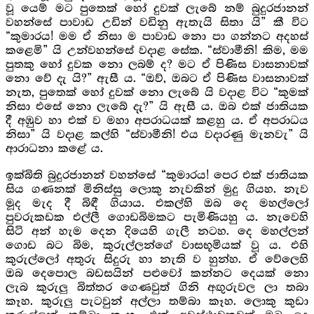
වූ යෙම් මට පුතෙක් හෝ දුවක් ලැබේ නම් බුදුරජානන්
වහන්සේ පාවාඩ උඩින් වඩිනු ඇතැයි සිතා යි” කී විට
“කුමාරය! මම ඒ නිසා ම පාවාඩ නො පා ගන්නට අදහස්
කළෙමි” යි උන්වහන්සේ වදාළ සේක. “ස්වාමීනි! කිම, මම
පුතකු හෝ දුවක නො ලබම් ද? මට ඒ පිණිස වාසනාවක්
නො වේ දැ යි?” ඇසී ය. “ඔව්, ඔබට ඒ පිණිස වාසනාවක්
නැත, පුතෙක් හෝ දුවක් නො ලැබේ යි වදාළ විට “කුමක්
නිසා එසේ නො ලැබේ දැ?” යි ඇසී ය. ඔබ එක් ජාතියක
දී අඹුව හා එක් ව මහා අපරාධයක් කළහු ය. ඒ අපරාධය
නිසා” යි වදාළ කල්හි “ස්වාමීනි! එය වදාරණු මැනවැ” යි
ආරාධනා කළේ ය.
ඉක්බිති බුදුරජානන් වහන්සේ “කුමාරය! පෙර එක් ජාතියක
සිය ගණනක් මිනිස්සු ලොකු නැවකින් මුදු ගියහ. නැව
මූද මැද දී බිඳී ගියාය. එකල්හි ඔබ දෙ මහල්ලෝ
පුවරුකඩක එල්ලී ගොඩබිමකට පැමිණියහු ය. නැවෙහි
සිටි අන් හැම දෙන දියෙහි ගැලී නටහ. දෙ මහල්ලන්
ගොඩ බට බිම, කුරුල්ලන්ගේ වාසභූමියක් වූ ය. එහි
කුරුල්ලෝ අතුරු සිදුරු හා නැති ව හුන්හ. ඒ වේලෙහි
ඔබ දෙපොල බඩසයින් පළුවෝ කන්නට දෙයක් නො
ලැබ කුරුලු බිත්තර ගෙණවුත් ගිනි අඟුරුවල ලා තබා
කෑහ. කුරුලු පැටවුන් අල්ලා තම්බා කෑහ. ලොකු කුඩා