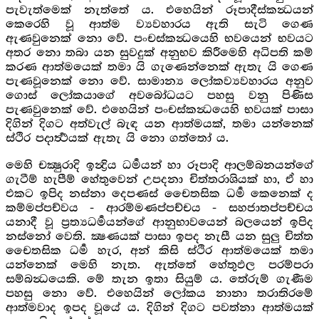
පැවැත්මෙක් නැත්තේ ය. එහෙයින් රූපාදීස්කන්‍ධයන්
කෙරෙහි වූ ආත්ම ව්‍යවහාරය ඇති සැටි ගෙණ
ඇණවුනෙක් නො වේ. පංචස්කන්‍ධයෙහි භවයෙන් භවයට
අතර නො තබා යන සුවදුක් අනුභව කිරීමෙහි අධිපති කම්
කරණ ආත්මයෙක් තමා යි ගැණෙන්නෙක් ඇතැ යි ගෙණ
පැණවූනෙක් නො වේ. සාමාන්‍ය ලෝකව්‍යවහාරය අනුව
ගොස් ලෝකයාගේ අවබෝධයට පහසු වනු පිණිස
පැණවුනෙක් වේ. එහෙයින් පංචස්කන්‍ධයෙහි භවයක් පාසා
දිගින් දිගට අත්වැල් බැඳ යන ආත්මයක්, තමා යන්නෙක්
ස්ථිර පදාර්‍ත්‍ථයක් ඇතැ යි නො ගත්තෝ ය.
මෙහි චක්‍ෂුරාදි ඉන්‍ද්‍රිය ධර්‍මයන් හා රූපාදි ආලම්බනයන්ගේ
ගැටීම් හැපීම් හේතුවෙන් උපදනා චිත්තරාශියක් හා, ඒ හා
එකට ඉපිද නස්නා දෙපණස් චෛතසික ධර්‍ම කෙනෙක් ද
කම්මප්පච්වය - ආරම්මණප්පච්චය - සහජාතප්පච්චය
යනාදී වූ ප්‍රත්‍යධර්‍මයන්ගේ ආනුභාවයෙන් බලයෙන් ඉපිද
නස්නෝ වෙති. ක්‍ෂණයක් පාසා ඉපද නැසී යන සුලු චිත්ත
චෛතසික ධර්‍ම හැර, අන් කිසි ස්ථිර ආත්මයෙක් තමා
යන්නෙක් මෙහි නැත. ඇත්තේ හේතුඵල පරම්පරා
සම්බන්‍ධයෙකි. මේ තැන ඉතා සියුම් ය. තේරුම් ගැණීම
පහසු නො වේ. එහෙයින් ලෝකය නානා තරාතිරමේ
ආත්මවාද ඉපද වූයේ ය. දිගින් දිගට පවත්නා ආත්මයක්