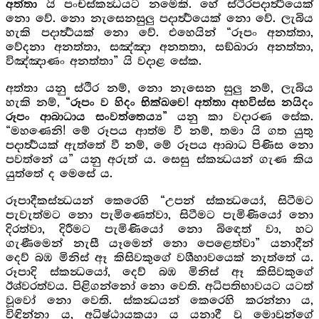
යි පංචස්කන්‍ධයට නමෙකි. හේ ස්ථිරපදාර්‍ත්‍ථයෙක්
අත්තා
නො වේ. නො නැසෙනසුලු පදාර්‍ත්‍ථයෙක් නො වේ. ලැබිය
හැකි පදාර්‍ත්‍ථයක් නො වේ. එහෙයින් “රූපං අනත්තා,
වේදනා අනත්තා, සඤ්ඤා අනතතා, සඞ්ඛාරා අනත්තා,
විඤ්ඤාණං අනත්තා” යි වදාළ සේක.
අත්තා යනු ස්ථිර නම්, නො නැසෙන සුලු නම්, ලැබිය
හැකි නම්,
“රූපං ව හිදං භික්ඛවෙ! අත්තා අභවිස්ස නයිදං
යනු කා වදාරණ සේක.
රූපං ආබාධාය සංවත්තෙය්‍ය”
“මහණෙනි! මේ රූපය ආත්ම වී නම්, තමා යි ගත යුතු
පදාර්‍ත්‍ථයක් ඇත්තේ වී නම්, මේ රූපය ආබාධ පිණිස නො
පවත්නේ ය” යනු අරුත් ය. සෙසු ස්කන්‍ධයන් ගැණ කිය
යුත්තේ ද මෙසේ ය.
රූපාදීකස්න්‍ධයන් කෙරෙහි “උපන් ස්කන්‍ධයෝ, සිටීමට
පැවැත්මට නො පැමිණෙත්වා, සිටීමට පැමිණියෝ නො
දිරත්වා, දිරීමට පැමිණියෝ නො බිඳෙත් වා, හට
ගැණීමෙන් නැසී යෑමෙන් නො පෙළෙත්වා” යනාදීන්
දෙව් බඹ මිනිස් ඈ කිසිවකුගේ වශීහාවයෙක් නැත්තේ ය.
රූපාදි ස්කන්‍ධයෝ, දෙව් බඹ මිනිස් ඈ කිසිවකුගේ
ඊශ්වරත්වය. පිළිගන්නෝ නො වෙති. අධිපතිභාවයට යටත්
වූවෝ නො වෙති. ස්කන්‍ධයන් කෙරෙහි කරන්නා ය,
විඳින්නා ය, අධිෂ්ඨායකයා ය යනාදී වූ මොවුන්ගේ