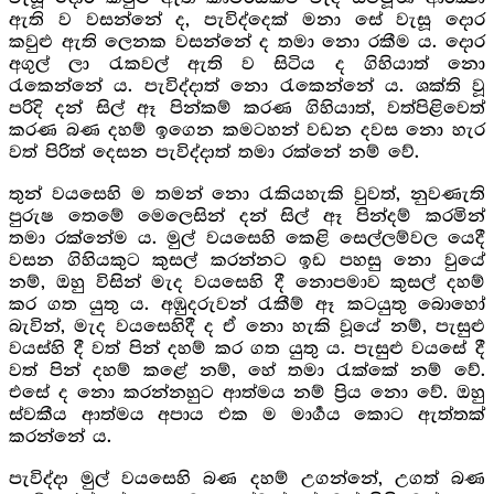
ඇති ව වසන්නේ ද, පැවිද්දෙක් මනා සේ වැසූ දොර
කවුළු ඇති ලෙනක වසන්නේ ද තමා නො රකීම ය. දොර
අගුල් ලා රැකවල් ඇති ව සිටිය ද ගිහියාත් නො
රැකෙන්නේ ය. පැවිද්දාත් නො රැකෙන්නේ ය. ශක්ති වූ
පරිදි දන් සිල් ඈ පින්කම් කරණ ගිහියාත්, වත්පිළිවෙත්
කරණ බණ දහම් ඉගෙන කමටහන් වඩන දවස නො හැර
වත් පිරිත් දෙසන පැවිද්දාත් තමා රක්නේ නම් වේ.
තුන් වයසෙහි ම තමන් නො රැකියහැකි වුවත්, නුවණැති
පුරුෂ තෙමේ මෙලෙසින් දන් සිල් ඈ පින්දම් කරමින්
තමා රක්නේම ය. මුල් වයසෙහි කෙළි සෙල්ලම්වල යෙදී
වසන ගිහියකුට කුසල් කරන්නට ඉඩ පහසු නො වුයේ
නම්, ඔහු විසින් මැද වයසෙහි දී නොපමාව කුසල් දහම්
කර ගත යුතු ය. අඹුදරුවන් රැකීම් ඈ කටයුතු බොහෝ
බැවින්, මැද වයසෙහිදී ද ඒ නො හැකි වූයේ නම්, පැසුළු
වයස්හි දී වත් පින් දහම් කර ගත යුතු ය. පැසුළු වයසේ දී
වත් පින් දහම් කළේ නම්, හේ තමා රැක්කේ නම් වේ.
එසේ ද නො කරන්නහුට ආත්මය නම් ප්‍රිය නො වේ. ඔහු
ස්වකීය ආත්මය අපාය එක ම මාර්‍ගය කොට ඇත්තක්
කරන්නේ ය.
පැවිද්දා මුල් වයසෙහි බණ දහම් උගන්නේ, උගත් බණ