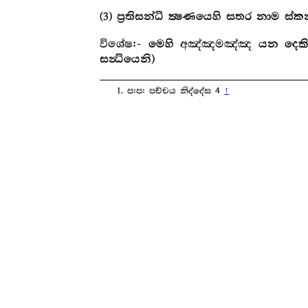
(3) ප්‍ර‍තිසන්ධි ක්‍ෂණයෙහි සතර නාම ස්ක
විශේෂ
අඤ්ඤමඤ්ඤ
:- මෙහි
යන දෙකින
සන්‍ධියෙනි)
ප:ප: පච්චය නිද්දේස 4
↑