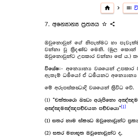
home
navigate_next
toc
ව
7. අන්‍යොන්‍ය ප්‍ර‍ත්‍යය
star_outline
share
ඔවුනොවුන් ගේ නිපැත්මට හා පැවැත
වන්නා වූ ත්‍රිදණ්ඩ මෙනි. (මුල 
ඔවුනොවුන්ට උපකාර වන්නා සේ ය.) ත
:- අන්‍යොන්‍ය වශයෙන් උපකා
විශේෂ
ඇතැම් ධර්‍මයෝ ඒ ධර්‍මයනට අන්‍යොන්‍ය ප
මේ අරූපස්කන්‍ධාදි වශයෙන් ත්‍රිවිධ වේ.
(1)
“චත්තාරො ඛන්‍ධා අරූපිනො අඤ්ඤ
[1]
අඤ්ඤමඤ්ඤපච්චයන පච්චයො”
(1) සතර නාම ස්කන්‍ධ ඔවුනොවුන්ට ප්‍ර‍ත්
(2) සතර මහාභූත ඔවුනොවුන්ට ද,