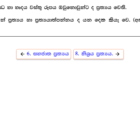
න්‍ධ හා හෘදය වස්තු රූපය ඔවුනොවුන්ට ද ප්‍ර‍ත්‍යය වෙති.
් ප්‍ර‍ත්‍යය හා ප්‍ර‍ත්‍යයාත්පන්නය ද යන දෙක කියැ 
6. සහජාත ප්‍ර‍ත්‍යය
8. නිශ්‍ර‍ය ප්‍ර‍ත්‍යය.
arrow_back
arrow_forward