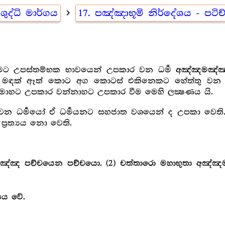
ිශුද්ධි මාර්ගය
navigate_next
17. පඤ්ඤාභූමි නිර්දේශය - පටිච
්මට උපස්තම්භක භාවයෙන් උපකාර වන ධර්‍ම
අඤ්ඤමඤ්ඤ ප්
කොන් මඳක් ඈත් කොට අග කොටස් එකිනෙකට හේත්තු වන 
මාහට උපකාර වන්නාහට උපකාර වීම මෙහි ලක්‍ෂණය යි.
ර වන ධර්‍මයෝ ඒ ධර්‍මයනට සහජාත වශයෙන් ද උපකා වෙ
්‍ර‍ත්‍යය නො වෙති.
මඤ්ඤ පච්චයෙන පච්චයො. (2) චත්තාරො මහාභුතා අඤ්ඤම
‍යය වේ.