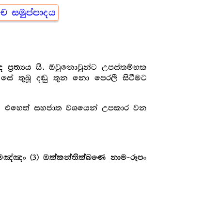
්ච සමුප්පාදය
. ඔවුනොවුන්ට උපස්තම්භක
‍ර‍ත්‍යය යි
සේ තුබූ දඬු තුන නො පෙරලී සිටීමට
ති. එහෙත් සහජාත වශයෙන් උපකාර වන
ඤ්ඤං (3) ඔක්කන්තික්ඛණෙ නාම-රූපං