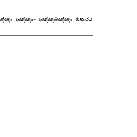
වෙ. (අඤ්ඤං අඤ්ඤං= අඤ්ඤමඤ්ඤං මකාරය