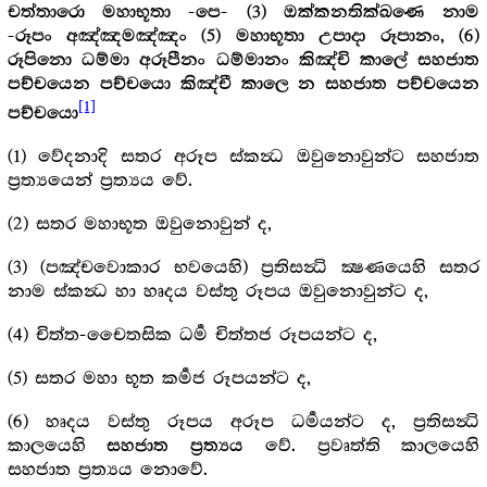
චත්තාරො මහාභූතා -පෙ- (3) ඔක්කනතික්ඛණෙ නාම
-රූපං අඤ්ඤමඤ්ඤං (5) මහාභූතා උපාදා රූපානං, (6)
රූපිනො ධම්මා අරූපීනං ධම්මානං කිඤ්චි කාලේ සහජාත
පච්චයෙන පච්චයො කිඤ්චී කාලෙ න සහජාත පච්චයෙන
[1]
පච්චයො
(1) වේදනාදි සතර අරූප ස්කන්‍ධ ඔවුනොවුන්ට සහජාත
ප්‍ර‍ත්‍යයෙන් ප්‍ර‍ත්‍යය වේ.
(2) සතර මහාභූත ඔවුනොවුන් ද,
(3) (පඤ්චවොකාර භවයෙහි) ප්‍ර‍තිසන්‍ධි ක්‍ෂණයෙහි සතර
නාම ස්කන්‍ධ හා හෘදය වස්තු රූපය ඔවුනොවුන්ට ද,
(4) චිත්ත-චෛතසික ධර්‍ම චිත්තජ රූපයන්ට ද,
(5) සතර මහා භූත කර්‍මජ රූපයන්ට ද,
(6) හෘදය වස්තු රූපය අරූප ධර්‍මයන්ට ද, ප්‍ර‍තිසන්‍ධි
කාලයෙහි
වේ. ප්‍ර‍වෘත්ති කාලයෙහි
සහජාත ප්‍ර‍ත්‍යය
සහජාත ප්‍ර‍ත්‍යය නොවේ.