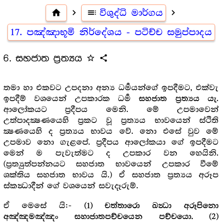
home
navigate_next
toc
විශුද්ධි මාර්ගය
navigate_next
17. පඤ්ඤාභූමි නිර්දේශය - පටිච්ච සමුප්පාදය
6. සහජාත ප්‍ර‍ත්‍යය
star_outline
share
තමා හා එකවට උපදනා අන්‍ය ධර්‍මයන්ගේ ඉපදීමට, එක්වැ
ඉපදීම් වශයෙන් උපකාරක ධර්‍ම
.
සහජාත ප්‍ර‍ත්‍යය යැ
ආලෝකයට ප්‍ර‍දීපය මෙනි. මේ උපමාවෙන්
උත්පාදක්‍ෂණයෙහි ප්‍ර‍කට වූ ප්‍ර‍ත්‍යය භාවයෙන් ස්ථිති
ක්‍ෂණයෙහි ද ප්‍ර‍ත්‍යය භාවය වේ. නො එසේ වුව මේ
උපමාව නො ගැළපේ. ප්‍ර‍දීපය ආලෝකයා ගේ ඉපදීමට
මෙන් ම පැවැත්මට ද උපකාර වන හෙයිනි.
(ප්‍ර‍ත්‍යුත්පන්නයට සහජාත භාවයෙන් උපකාර වීමේ
ශක්තිය සහජාත භාවය යි.) ඒ සහජාත ප්‍ර‍ත්‍යය අරූප
ස්කන්‍ධාදීන් ගේ වශයෙන් සවැදෑරුම්.
ඒ මෙසේ යි:-
(1) චත්තාරො ඛන්‍ධා අරූපිනො
අඤ්ඤමඤ්ඤං සහාජාතපච්චයෙන පච්චයො. (2)