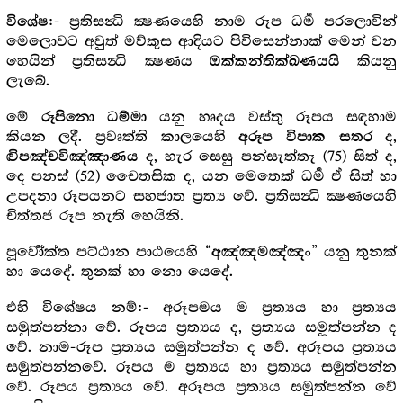
:- ප්‍ර‍තිසන්‍ධි ක්‍ෂණයෙහි නාම රූප ධර්‍ම පරලොවින්
විශේෂ
මෙලොවට අවුත් මව්කුස ආදියට පිවිසෙන්නාක් මෙන් වන
හෙයින් ප්‍ර‍තිසන්‍ධි ක්‍ෂණය
කියනු
ඔක්කන්තික්ඛණයයි
ලැබේ.
මේ
යනු හෘදය වස්තු රූපය සඳහාම
රූපිනො ධම්මා
කියන ලදී. ප්‍ර‍වෘත්ති කාලයෙහි
ද,
අරූප විපාක සතර
ද, හැර සෙසු පන්සැත්තෑ (75) සිත් ද,
ද්‍විපඤ්චවිඤ්ඤාණය
දෙ පනස් (52) චෛතසික ද, යන මෙතෙක් ධර්‍ම ඒ සිත් හා
උපදනා රූපයනට සහජාත ප්‍ර‍ත්‍ය වේ. ප්‍ර‍තිසන්‍ධි ක්‍ෂණයෙහි
චිත්තජ රූප නැති හෙයිනි.
පූර්‍වෝක්ත පට්ඨාන පාඨයෙහි “
” යනු තුනක්
අඤ්ඤමඤ්ඤං
හා යෙදේ. තුනක් හා නො යෙදේ.
එහි විශේෂය නම්:- අරූපමය ම ප්‍ර‍ත්‍යය හා ප්‍ර‍ත්‍යය
සමුත්පන්නා වේ. රූපය ප්‍ර‍ත්‍යය ද, ප්‍ර‍ත්‍යය සමූත්පන්න ද
වේ. නාම-රූප ප්‍ර‍ත්‍යය සමුත්පන්න ද වේ. අරූපය ප්‍ර‍ත්‍යය
සමුත්පන්නවේ. රූපය ම ප්‍ර‍ත්‍යය හා ප්‍ර‍ත්‍යය සමුත්පන්න
වේ. රූපය ප්‍ර‍ත්‍යය වේ. අරූපය ප්‍ර‍ත්‍යය සමුත්පන්න වේ