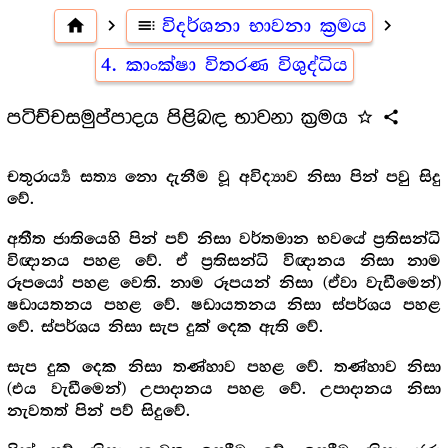
home
navigate_next
toc
විදර්ශනා භාවනා ක්‍රමය
navigate_next
4. කාංක්ෂා විතරණ විශුද්ධිය
පටිච්චසමුප්පාදය පිළිබඳ භාවනා ක්‍රමය
star_outline
share
චතුරාර්‍ය්‍ය සත්‍ය නො දැනීම වූ අවිද්‍යාව නිසා පින් පවු සිදු
.
වේ
අතීත ජාතියෙහි පින් පව් නිසා වර්තමාන භවයේ ප්‍රතිසන්ධි
.
විඥානය පහළ වේ
ඒ ප්‍රතිසන්ධි විඥානය නිසා නාම
(
)
රූපයෝ පහළ වෙති. නාම රූපයන් නිසා
ඒවා වැඩීමෙන්
.
ෂඩායතනය පහළ වේ
ෂඩායතනය නිසා ස්පර්ශය පහළ
.
.
වේ
ස්පර්ශය නිසා සැප දුක් දෙක ඇති වේ
.
සැප දුක දෙක නිසා තණ්හාව පහළ වේ
තණ්හාව නිසා
(
)
.
එය වැඩීමෙන්
උපාදානය පහළ වේ
උපාදානය නිසා
.
නැවතත් පින් පව් සිදුවේ