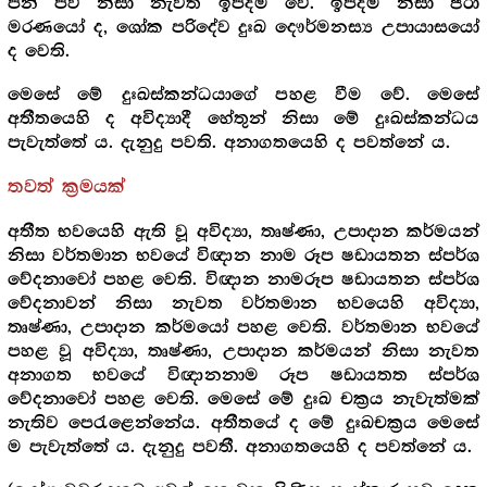
.
පින් පව් නිසා නැවත ඉපදීම වේ
ඉපදීම නිසා ජරා
,
මරණයෝ ද
ශෝක පරිදේව දුඃඛ දෞර්මනස්‍ය උපායාසයෝ
.
ද වෙති
.
මෙසේ මේ දුඃඛස්කන්ධයාගේ පහළ වීම වේ
මෙසේ
අතීතයෙහි ද අවිද්‍යාදී හේතුන් නිසා මේ දුඃඛස්කන්ධය
.
.
.
පැවැත්තේ ය
දැනුදු පවති
අනාගතයෙහි ද පවත්නේ ය
තවත් ක්‍රමයක්
,
,
අතීත භවයෙහි ඇති වූ අවිද්‍යා
තෘෂ්ණා
උපාදාන කර්මයන්
නිසා වර්තමාන භවයේ විඥාන නාම රූප ෂඩායතන ස්පර්ශ
.
වේදනාවෝ පහළ වෙති
විඥාන නාමරූප ෂඩායතන ස්පර්ශ
,
වේදනාවන් නිසා නැවත වර්තමාන භවයෙහි අවිද්‍යා
,
.
තෘෂ්ණා
උපාදාන කර්මයෝ පහළ වෙති
වර්තමාන භවයේ
,
,
පහළ වූ අවිද්‍යා
තෘෂ්ණා
උපාදාන කර්මයන් නිසා නැවත
අනාගත භවයේ විඥානනාම රූප ෂඩායතත ස්පර්ශ
.
වේදනාවෝ පහළ වෙති
මෙසේ මේ දුඃඛ චක්‍රය නැවැත්මක්
.
නැතිව පෙරැළෙන්නේය
අතීතයේ ද මේ දුඃඛචක්‍රය මෙසේ
.
.
.
ම පැවැත්තේ ය
දැනුදු පවතී
අනාගතයෙහි ද පවත්නේ ය