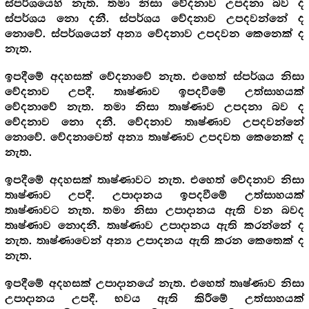
ස්පර්ශයෙහි නැත. තමා නිසා වේදනාව උපදනා බව ද
ස්පර්ශය නො දනී. ස්පර්ශය වේදනාව උපදවන්නේ ද
නොවේ. ස්පර්ශයෙන් අන්‍ය වේදනාව උපදවන කෙනෙක් ද
නැත.
ඉපදීමේ අදහසක් වේදනාවේ නැත. එහෙත් ස්පර්ශය නිසා
වේදනාව උපදී. තෘෂ්ණාව ඉපදවීමේ උත්සාහයක්
වේදනාවේ නැත. තමා නිසා තෘෂ්ණාව උපදනා බව ද
වේදනාව නො දනී. වේදනාව තෘෂ්ණාව උපදවන්නේ
නොවේ. වේදනාවෙත් අන්‍ය තෘෂ්ණාව උපදවත කෙනෙක් ද
නැත.
ඉපදීමේ අදහසක් තෘෂ්ණාවට නැත. එහෙත් වේදනාව නිසා
තෘෂ්ණාව උපදී. උපාදානය ඉපදවීමේ උත්සාහයක්
තෘෂ්ණාවට නැත. තමා නිසා උපාදානය ඇති වන බවද
තෘෂ්ණාව නොදනී. තෘෂ්ණාව උපාදානය ඇති කරන්නේ ද
නැත. තෘෂ්ණාවෙන් අන්‍ය උපාදනය ඇති කරන කෙතෙක් ද
නැත.
ඉපදීමේ අදහසක් උපාදානයේ නැත. එහෙත් තෘෂ්ණාව නිසා
උපාදානය උපදී. භවය ඇති කිරීමේ උත්සාහයක්