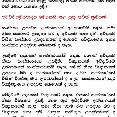
(යෝගාවචරයනට අවුල් නොවනු පිණිස සංස්කාර භව දෙක
එක් කොට ගන්නා ලදී.)
පටිච්චසමුප්පාදය මෙනෙහි කළ යුතු තවත් ක්‍රමයක්
සංස්කාර උපදවත උත්සාහයක් අවිද්‍යාවෙහි නැත. තමා
නිසා සංස්කාර උපදනා බව ද අවිද්‍යාව නො දනී. අවිද්‍යාව
විසින් සංස්කාර උපදවන්නේ ද නොවේ. අවිද්‍යාවෙන් අන්‍ය
සංස්කාර උපදවන කෙනෙක් ද නැත.
ඉපදීමේ අදහසක් සංස්කාරයන්හි නැත. එහෙත් අවිද්‍යාව
නිසා සංස්කාරයෝ උපදිති. විඥානයක් ඉපිදැවීමේ
උත්සාහයක් සංස්කාරයන්හි නැත. තමන් නිසා විඥානයක්
උපදනා බව ද සංස්කාරයෝ නො දනිති. සංස්කාරයන්
විසින් විඤ්ඤාණය උපදවන්නේ ද නැත. සංස්කාරයන් හැර
විඤ්ඤාණය උපදවත කෙනෙක් ද නැත.
ඉපිදවීමේ අදහසක් විඥානයට නැත. එහෙත් සංස්කාරයන්
නිසා විඥානය උපදී. නාම රූප ඉපිදවීමේ උත්සාහයක්
විඥානයෙහි නැත. තමා නිසා නාම රූප උපදනා බව ද
විඥානය නො දනී. විඥාන නාමරූප උපදවන්නේ ද