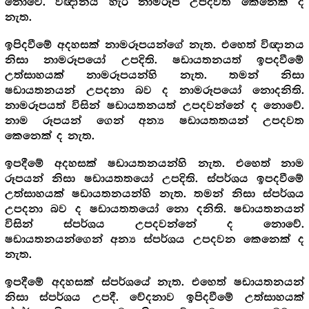
නොවේ. විඥානය හැර නාමරූප උපදවත කෙනෙක් ද
නැත.
ඉපිදවීමේ අදහසක් නාමරූපයන්ගේ නැත. එහෙත් විඥානය
නිසා නාමරූපයෝ උපදිති. ෂඩායතනයත් ඉපදවීමේ
උත්සාහයක් නාමරූපයන්හි නැත. තමන් නිසා
ෂඩායතනයන් උපදනා බව ද නාමරූපයෝ නොදනිති.
නාමරූපයත් විසින් ෂඩායතනයත් උපදවන්නේ ද නොවේ.
නාම රූපයන් ගෙන් අන්‍ය ෂඩායතතයන් උපදවත
කෙනෙක් ද නැත.
ඉපදීමේ අදහසක් ෂඩායතනයන්හි නැත. එහෙත් නාම
රූපයන් නිසා ෂඩායතතයෝ උපදිති. ස්පර්ශය ඉපදවීමේ
උත්සාහයක් ෂඩායතනයන්හි නැත. තමන් නිසා ස්පර්ශය
උපදනා බව ද ෂඩායතතයෝ නො දනිති. ෂඩායතනයන්
විසින් ස්පර්ශය උපදවන්නේ ද නොවේ.
ෂඩායතනයන්ගෙන් අන්‍ය ස්පර්ශය උපදවන කෙනෙක් ද
නැත.
ඉපදීමේ අදහසක් ස්පර්ශයේ නැත. එහෙත් ෂඩායතනයන්
නිසා ස්පර්ශය උපදී. වේදනාව ඉපිදවීමේ උත්සාහයක්