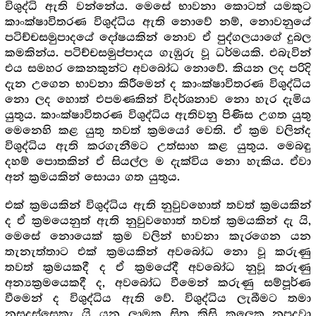
විශුද්ධි ඇති වන්නේය. මෙසේ භාවනා කොටත් යමකුට
කාංක්ෂාවිතරණ විශුද්ධිය ඇති නොවේ නම්, නොවනුයේ
පටිච්චසමුපාදයේ දෝෂයකින් නොව ඒ පුද්ගලයාගේ දුබල
කමකින්ය. පටිච්චසමුප්පාදය ගැඹුරු වූ ධර්මයකි. එබැවින්
එය සමහර කෙනකුන්ට අවබෝධ නොවේ. කියන ලද පරිදි
දැන උගෙන භාවනා කිරීමෙන් ද කාංක්ෂාවිතරණ විශුද්ධිය
නො ලද හොත් එපමණකින් විදර්ශනාව නො හැර දැමිය
යුතුය. කාංක්ෂාවිතරණ විශුද්ධිය ඇතිවනු පිණිස උගත යුතු
මෙනෙහි කළ යුතු තවත් ක්‍රමයෝ වෙති. ඒ ක්‍රම වලින්ද
විශුද්ධිය ඇති කරගැනීමට උත්සාහ කළ යුතුය. මෙබඳු
දහම් පොතකින් ඒ සියල්ල ම දැක්විය නො හැකිය. ඒවා
අන් ක්‍රමයකින් සොයා ගත යුතුය.
එක් ක්‍රමයකින් විශුද්ධිය ඇති නුවුවහොත් තවත් ක්‍රමයකින්
ද ඒ ක්‍රමයෙනුත් ඇති නුවුවහොත් තවත් ක්‍රමයකින් දැ යි,
මෙසේ නොයෙක් ක්‍රම වලින් භාවනා කැරගෙන යන
තැනැත්තාට එක් ක්‍රමයකින් අවබෝධ නො වූ කරුණු
තවත් ක්‍රමයකදී ද ඒ ක්‍රමයේදී අවබෝධ නුවූ කරුණු
අන්‍යක්‍රමයෙකදී ද, අවබෝධ වීමෙන් කරුණු සම්පූර්ණ
වීමෙන් ද විශුද්ධිය ඇති වේ. විශුද්ධිය ලැබීමට තමා
නුසුදුස්සෙකැ යි යන ලාමක සිත කිසි කලෙක නූපදවා