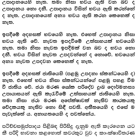
උපාදානයෙහි නැත. තමා නිසා භවය ඇති වන බව ද
උපාදානය නො දනී. උපාදානය විසින් භවය ඇති කරන්නේ
ද නැත. උපාදානයෙත් අන්‍ය භවය ඇති කරන කෙනෙක් ද
නැත.
ඉපදීමේ අදහසක් භවයෙහි නැත. එහෙත් උපාදානය නිසා
භවය ඇති වේ. නැවත ඉපදවීමේ උත්සාහයක් භවයෙහි
නැත. තමා නිසා නැවත ඉපදීමක් වන බව ද භවය නො
දනී. භවය විසින් නැවත උපදවන්නේ ද නොවේ. භවයෙන්
අන්‍ය නැවත උපදවන කෙනෙක් ද නැත.
ඉපදීමේ අදහසක් ජාතියෙහි (පළමු උපදනා ස්කන්ධයෙහි ද)
නැත. එහෙත් භවය නිසා ස්කන්ධයන්ගේ පළමු පහළ වීම
වී ජාතිය වේ. ජරා මරණ ශෝක පරිදේව දුඃඛ දෞර්මනස්‍ය
උපායාසයන් ඇති කැරැවීමේ උත්සාහයක් ජාතියෙහි නැත.
තමා නිසා ජරා මරණ අපේක්ෂාවක් නැතිව කාරකයකු
වේදකයකු නැතිව නො සිඳී පවති. අතීතයෙහි ද එසේ ම
පැවැත්තේ ය. අනාගතයෙහි ද පවත්නේය.
පටිච්චසමුප්පාදය පිළිබඳ පිරිසිදු දැනුම ඇති කැරගෙන යට
කී පරිදි භාවනා කළහොත් කවරකුට වුව ද කාංක්ෂාවිතරණ