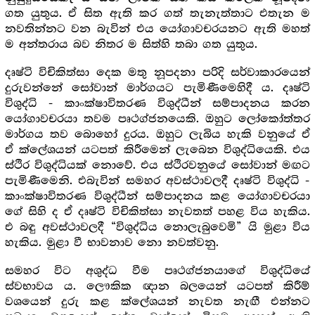
ගත යුතුය. ඒ සිත ඇති කර ගත් තැනැත්තාට එතැන ම
නවතින්නට වන බැවින් එය යෝගාවචරයනට ඇති මහත්
ම අන්තරාය බව නිතර ම සිත්හි තබා ගත යුතුය.
දෘෂ්ටි විචිකිත්සා දෙක මතු නූපදනා පරිදි සර්වාකාරයෙන්
දුරුවන්නේ සෝවාන් මාර්ගයට පැමිණීමෙහිදී ය. දෘෂ්ටි
විශුද්ධි - කාංක්ෂාවිතරණ විශුද්ධීන් සම්පාදනය කරන
යෝගාවචරයා තවම පෘථග්ජනයෙකි. ඔහුට ලෝකෝත්තර
මාර්ගය තව බොහෝ දුරය. ඔහුට ලැබිය හැකි වනුයේ ඒ
ඒ ක්ලේශයන් යටපත් කිරීමෙන් ලැබෙන විශුද්ධියෙකි. එය
ස්ථිර විශුද්ධියක් නොවේ. එය ස්ථිරවනුයේ සෝවාන් මඟට
පැමිණීමෙනි. එබැවින් සමහර අවස්ථාවලදී දෘෂ්ටි විශුද්ධි -
කාංක්ෂාවිතරණ විශුද්ධීන් සම්පාදනය කළ යෝගාවචරයා
ගේ සිහි ද ඒ දෘෂ්ටි විචිකිත්සා නැවතත් පහළ විය හැකිය.
එ බඳු අවස්ථාවලදී “විශුද්ධිය නොලැබුවෙමි” යි මුළා විය
හැකිය. මුළා වී භාවනාව නො නවත්වනු.
සමහර විට අශුද්ධ වීම පෘථග්ජනයාගේ විශුද්ධියේ
ස්වභාවය ය. ලෞකික ඥාන බලයෙන් යටපත් කිරීම්
වශයෙන් දුරු කළ ක්ලේශයන් නැවත නැඟී එන්නට