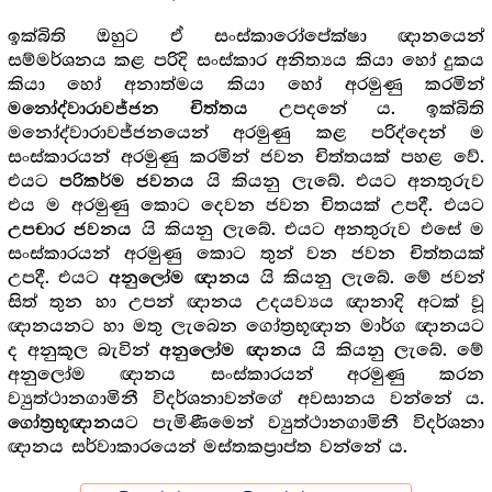
ඉක්බිති ඔහුට ඒ සංස්කාරෝපේක්ෂා ඥානයෙන්
සම්මර්ශනය කළ පරිදි සංස්කාර අනිත්‍යය කියා හෝ දුකය
කියා හෝ අනාත්මය කියා හෝ අරමුණු කරමින්
උපදනේ ය. ඉක්බිති
මනෝද්වාරාවජ්ජන චිත්තය
මනෝද්වාරාවජ්ජනයෙන් අරමුණු කළ පරිද්දෙන් ම
සංස්කාරයන් අරමුණු කරමින් ජවන චිත්තයක් පහළ වේ.
එයට
යි කියනු ලැබේ. එයට අනතුරුව
පරිකර්ම ජවනය
එය ම අරමුණු කොට දෙවන ජවන චිතයක් උපදී. එයට
යි කියනු ලැබේ. එයට අනතුරුව එසේ ම
උපචාර ජවනය
සංස්කාරයන් අරමුණු කොට තුන් වන ජවන චිත්තයක්
උපදී. එයට
යි කියනු ලැබේ. මේ ජවන්
අනුලෝම ඥානය
සිත් තුන හා උපන් ඥානය උදයව්‍යය ඥානාදි අටක් වූ
ඥානයනට හා මතු ලැබෙන ගෝත්‍රභූඥාන මාර්ග ඥානයට
ද අනුකූල බැවින්
යි කියනු ලැබේ. මේ
අනුලෝම ඥානය
අනුලෝම ඥානය සංස්කාරයන් අරමුණු කරන
ව්‍යුත්ථානගාමිනී විදර්ශනාවන්ගේ අවසානය වන්නේ ය.
ට පැමිණීමෙන් ව්‍යුත්ථානගාමිනී විදර්ශනා
ගෝත්‍රභූඥානය
ඥානය සර්වාකාරයෙන් මස්තකප්‍රාප්ත වන්නේ ය.