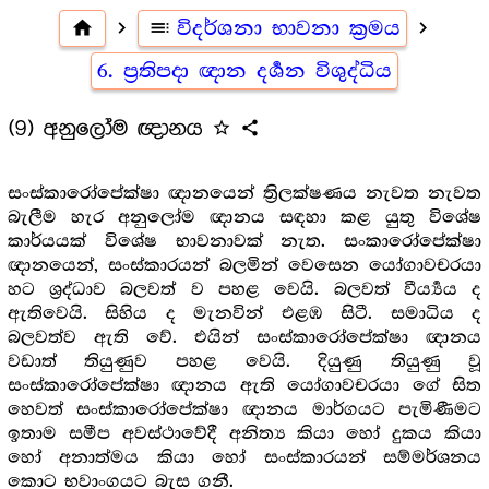
home
navigate_next
toc
විදර්ශනා භාවනා ක්‍රමය
navigate_next
6. ප්‍රතිපදා ඥාන දර්‍ශන විශුද්ධිය
(9) අනුලෝම ඥානය
star_outline
share
සංස්කාරෝපේක්ෂා ඥානයෙන් ත්‍රිලක්ෂණය නැවත නැවත
බැලීම හැර අනුලෝම ඥානය සඳහා කළ යුතු විශේෂ
කාර්යයක් විශේෂ භාවනාවක් නැත. සංකාරෝපේක්ෂා
ඥානයෙන්, සංස්කාරයන් බලමින් වෙසෙන යෝගාවචරයා
හට ශ්‍රද්ධාව බලවත් ව පහළ වෙයි. බලවත් වීර්‍ය්‍යය ද
ඇතිවෙයි. සිහිය ද මැනවින් එළඹ සිටී. සමාධිය ද
බලවත්ව ඇති වේ. එයින් සංස්කාරෝපේක්ෂා ඥානය
වඩාත් තියුණුව පහළ වෙයි. දියුණු තියුණු වූ
සංස්කාරෝපේක්ෂා ඥානය ඇති යෝගාවචරයා ගේ සිත
හෙවත් සංස්කාරෝපේක්ෂා ඥානය මාර්ගයට පැමිණීමට
ඉතාම සමීප අවස්ථාවේදී අනිත්‍ය කියා හෝ දුකය කියා
හෝ අනාත්මය කියා හෝ සංස්කාරයන් සම්මර්ශනය
කොට භවාංගයට බැස ගනී.