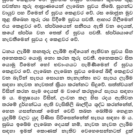
පවත්නා තුරු ආඝ්‍රාණයෙන් ලැබෙන සුවය තිබේ. සුගන්ධ
වායුව පහ වීමෙන් ඒ සුවය කෙළවර වේ. රස බොජුන මුව
තුළ තිබෙන තුරු රස විදීමේ සුවය පවතී. ආහාර ගිලීමෙන්
එය කෙළවර වේ. ස්පර්ශයෙන් සනීපය ඇති වන දෙයක්,
කයේ ස්පර්ශ වන තෙක් ඒ සුවය පවතී. ස්පර්ශයාගේ
නැවතීමෙන් සුවය ද කෙළවර වේ.
ධනය ලැබීම් තනතුරු ලැබීම් ආදියෙන් ඇතිවන සුවය සිත
අනෙකකට යොමු නො කරන තුරු පවතී. අනෙකකට සිත
යොමු වීමෙන් හෝ භවාංගයට පැමිණීමෙන් ඒ සුවය
කෙළවර වේ. ලැබෙන ලැබෙන සුවය මෙසේ බිඳී කෙළවර
වන බැවින් සැපය සොයන තැනැත්තා හට සැපය ලැබීම
සඳහා නැවත නැවතත් ක්‍රියා කරන්නට සිදුවේ. සත්ත්වයන්
විසින් කරන සෑම දෙයක් ම වාගේ කරනුයේ සැපය සඳහා
ම ය. මනුෂ්‍යයා විසින්, ලංවන කල හිස රදය ඇතිවන
තරමේ දුර්ගන්ධය ඇති වැසිකිලි බාල්දිය ශුද්ධ කරන්නේත්,
හෙන ගසන්නාක් මෙන් වෙඩි තබන බෝම්බ හෙළන
යුදබිම් වලට යුද පිණිස පිවිසෙන්නේත් සැපය සඳහා ම ය.
සුඛය ඉබේම ලැබෙන දෙයක් නම්, නැවත නැවත ලැබීම
සඳහා ඉමක් කොණක් නැතිව වෙහෙසෙන්නටත් දුක්