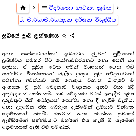
home
navigate_next
toc
විදර්ශනා භාවනා ක්‍රමය
navigate_next
5. මාර්ගාමාර්ගඥාන දර්ශන විශුද්ධිය
සුඛයේ දුඃඛ ලක්ෂණය
star_outline
share
අන්‍ය සංස්කාරයන්ගේ දුඃඛත්වය දුටුවත් සුඛියාගේ
දුඃඛත්වය සමහර විට යෝගාවචරයනට නො පෙනී යා
හැකිය. ඒ සුඛය වෙන් වෙන් වශයෙන් ගෙන එහි
තත්ත්වය විශේෂයෙන් බැලිය යුතුය. සුඛ වේදනාවගේ
පවන්නා අවස්ථාව නම් හොඳය. විඥාන ධාතුවේ ම
අංගයක් වූ සුඛ වේදනාව විඥානය අනුව වහා බිදී
අතුරුදහන් වන්නෙකි. සුඛ වේදනාව වරක් ඉපැදීම කුඩා
දරුවකුට සීනි බෝලයක් පෙන්වා නො දී හැරීම වැනිය.
නො ලැබෙන සීනි බෝලය දැකීමෙන් ළමයාට වන්නේ
දොම්නසක් පමණි. එමෙන් නො පවත්නා සුඛයක්
ඇතිවීමෙන් සත්ත්වයාට වන්නේ එය නැති වී යෑමෙන්
දොම්නසක් ඇති වීම පමණකි.