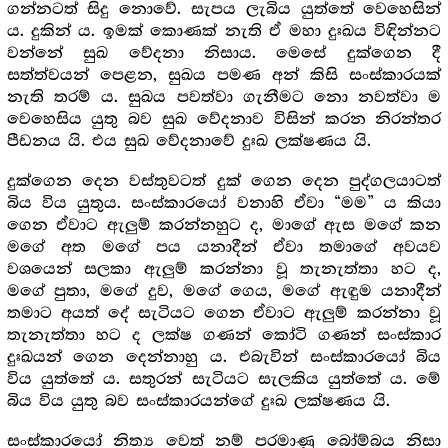
ගන්නටත් සිදු නොවේ. සැපය ලැබිය යුත්තේ වෙහෙසින්
ය. දුකින් ය. ඉමක් කොණක් නැති ඒ මහා දුඃඛය විඳින්නට
වන්නේ සුඛ වේදනා නිසාය. මෙසේ දුක්ගෙන දී
සත්ත්වයන් පෙළන, සුඛය පමණ අන් කිසි සංස්කාරයක්
නැති තරම් ය. සුඛය පවත්වා ගැනීමට නො නවත්වා ම
වෙහෙසිය යුතු බව සුඛ වේදනාව විසින් කරන නිරන්තර
පීඩනය යි. එය සුඛ වේදනාවේ දුඃඛ ලක්ෂණය යි.
දුක්ගෙන දෙන වස්තුවටත් දුක් ගෙන දෙන පුද්ගලයාටත්
බිය විය යුතුය. සංස්කාරයෝ වනාහි ඒවා “මම” ය කියා
ගෙන ඒවාට ඇලුම් කරන්නහුට ද, මාගේ ඇස මගේ කන
මගේ අත මගේ පය යනාදීන් ඒවා තමාගේ අවයව
වශයෙන් සලකා ඇලුම් කරන්නා වූ තැනැත්තා හට ද,
මගේ පුතා, මගේ දුව, මගේ ගෙය, මගේ ඇඳුම යනාදීන්
තමාට අයත් දේ සැටියට ගෙන ඒවාට ඇලුම් කරන්නා වූ
තැනැත්තා හට ද ලක්ෂ ගණන් කෝටි ගණන් සංස්කාර
දුඃඛයන් ගෙන දෙන්නාහු ය. එබැවින් සංස්කාරයෝ බිය
විය යුත්තේ ය. සතුරන් සැටියට සැලකිය යුත්තේ ය. මේ
බිය විය යුතු බව සංස්කාරයන්ගේ දුඃඛ ලක්ෂණය යි.
සංස්කාරයෝ නිත්‍ය වෙත් නම් පරමාණු බෝම්බය නිසා