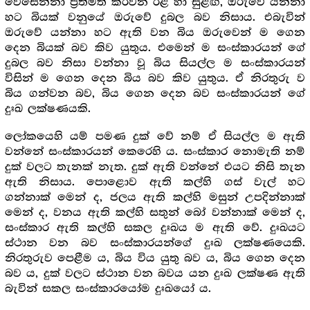
වෙසෙන්නා ප්‍රීතිමත් කරවන රළ හා සුළඟ, ඔරුවේ යන්නා
හට බියක් වනුයේ ඔරුවේ දුබල බව නිසාය. එබැවින්
ඔරුවේ යන්නා හට ඇති වන බිය ඔරුවෙන් ම ගෙන
දෙන බියක් බව කිව යුතුය. එමෙන් ම සංස්කාරයන් ගේ
දුබල බව නිසා වන්නා වූ බිය සියල්ල ම සංස්කාරයන්
විසින් ම ගෙන දෙන බිය බව කිව යුතුය. ඒ නිරතුරු ව
බිය ගන්වන බව, බිය ගෙන දෙන බව සංස්කාරයන් ගේ
දුඃඛ ලක්ෂණයකි.
ලෝකයෙහි යම් පමණ දුක් වේ නම් ඒ සියල්ල ම ඇති
වන්නේ සංස්කාරයන් කෙරෙහි ය. සංස්කාර නොමැති නම්
දුක් වලට තැනක් නැත. දුක් ඇති වන්නේ එයට නිසි තැන
ඇති නිසාය. පොළොව ඇති කල්හි ගස් වැල් හට
ගන්නාක් මෙන් ද, ජලය ඇති කල්හි මසුන් උපදින්නාක්
මෙන් ද, වනය ඇති කල්හි සතුන් බෝ වන්නාක් මෙන් ද,
සංස්කාර ඇති කල්හි සකල දුඃඛය ම ඇති වේ. දුඃඛයට
ස්ථාන වන බව සංස්කාරයන්ගේ දුඃඛ ලක්ෂණයෙකි.
නිරතුරුව පෙළීම ය, බිය විය යුතු බව ය, බිය ගෙන දෙන
බව ය, දුක් වලට ස්ථාන වන බවය යන දුඃඛ ලක්ෂණ ඇති
බැවින් සකල සංස්කාරයෝම දුඃඛයෝ ය.