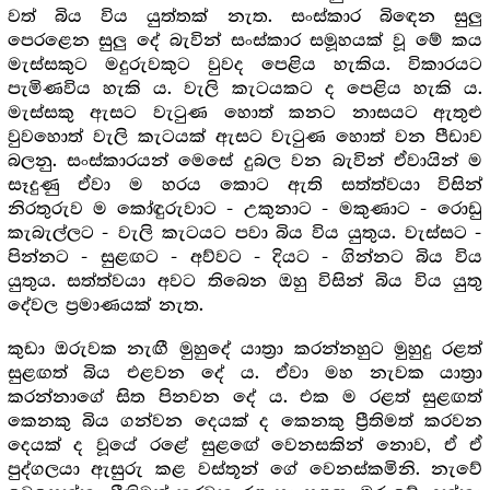
වත් බිය විය යුත්තක් නැත. සංස්කාර බිඳෙන සුලු
පෙරළෙන සුලු දේ බැවින් සංස්කාර සමූහයක් වූ මේ කය
මැස්සකුට මදුරුවකුට වුවද පෙළිය හැකිය. විකාරයට
පැමිණවිය හැකි ය. වැලි කැටයකට ද පෙළිය හැකි ය.
මැස්සකු ඇසට වැටුණ හොත් කනට නාසයට ඇතුළු
වුවහොත් වැලි කැටයක් ඇසට වැටුණ හොත් වන පීඩාව
බලනු. සංස්කාරයන් මෙසේ දුබල වන බැවින් ඒවායින් ම
සෑදුණු ඒවා ම හරය කොට ඇති සත්ත්වයා විසින්
නිරතුරුව ම කෝඳුරුවාට - උකුනාට - මකුණාට - රොඩු
කැබැල්ලට - වැලි කැටයට පවා බිය විය යුතුය. වැස්සට -
පින්නට - සුළඟට - අව්වට - දියට - ගින්නට බිය විය
යුතුය. සත්ත්වයා අවට තිබෙන ඔහු විසින් බිය විය යුතු
දේවල ප්‍රමාණයක් නැත.
කුඩා ඔරුවක නැඟී මුහුදේ යාත්‍රා කරන්නහුට මුහුදු රළත්
සුළඟත් බිය එළවන දේ ය. ඒවා මහ නැවක යාත්‍රා
කරන්නාගේ සිත පිනවන දේ ය. එක ම රළත් සුළඟත්
කෙනකු බිය ගන්වන දෙයක් ද කෙනකු ප්‍රීතිමත් කරවන
දෙයක් ද වූයේ රළේ සුළඟේ වෙනසකින් නොව, ඒ ඒ
පුද්ගලයා ඇසුරු කළ වස්තූන් ගේ වෙනස්කමිනි. නැවේ