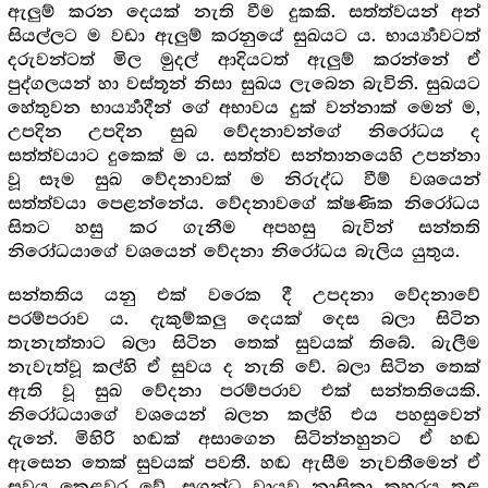
ඇලුම් කරන දෙයක් නැති වීම දුකකි. සත්ත්වයන් අන්
සියල්ලට ම වඩා ඇලුම් කරනුයේ සුඛයට ය. භාර්‍ය්‍යාවටත්
දරුවන්ටත් මිල මුදල් ආදියටත් ඇලුම් කරන්නේ ඒ
පුද්ගලයන් හා වස්තූන් නිසා සුඛය ලැබෙන බැවිනි. සුඛයට
හේතුවන භාර්‍ය්‍යාදීන් ගේ අභාවය දුක් වන්නාක් මෙන් ම,
උපදින උපදින සුඛ වේදනාවන්ගේ නිරෝධය ද
සත්ත්වයාට දුකෙක් ම ය. සත්ත්ව සන්තානයෙහි උපන්නා
වූ සෑම සුඛ වේදනාවක් ම නිරුද්ධ වීම් වශයෙන්
සත්ත්වයා පෙළන්නේය. වේදනාවගේ ක්ෂණික නිරෝධය
සිතට හසු කර ගැනීම අපහසු බැවින් සන්තති
නිරෝධයාගේ වශයෙන් වේදනා නිරෝධය බැලිය යුතුය.
සන්තතිය යනු එක් වරෙක දී උපදනා වේදනාවේ
පරම්පරාව ය. දැකුම්කලු දෙයක් දෙස බලා සිටින
තැනැත්තාට බලා සිටින තෙක් සුවයක් තිබේ. බැලීම
නැවැත්වූ කල්හි ඒ සුවය ද නැති වේ. බලා සිටින තෙක්
ඇති වූ සුඛ වේදනා පරම්පරාව එක් සන්තතියෙකි.
නිරෝධයාගේ වශයෙන් බලන කල්හි එය පහසුවෙන්
දැනේ. මිහිරි හඬක් අසාගෙන සිටින්නහුනට ඒ හඬ
ඇසෙන තෙක් සුවයක් පවතී. හඬ ඇසීම නැවතීමෙන් ඒ
සුවය කෙළවර වේ. සුගන්ධ වායුව නාසිකා කුහරය තුළ